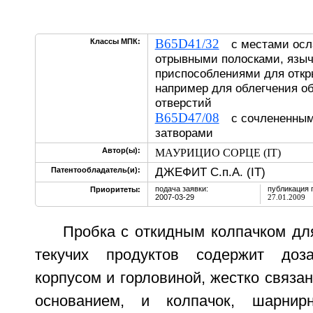
B65D41/32
Классы МПК:
с местами осла
отрывными полосками, язы
приспособлениями для откр
например для облегчения о
отверстий
B65D47/08
с сочлененным
затворами
Автор(ы):
МАУРИЦИО СОРЦЕ (IT)
ДЖЕФИТ С.п.А. (IT)
Патентообладатель(и):
подача заявки:
публикация 
Приоритеты:
2007-03-29
27.01.2009
Пробка с откидным колпачком дл
текучих продуктов содержит доз
корпусом и горловиной, жестко связ
основанием, и колпачок, шарнир