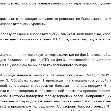
ее близких аналогов, следовательно, они удовлетворяют услов
о признаки, отличающие заявляемые решения, не были выявлены, ч
«изобретательский уровень».
 образуют единый изобретательский замысел. Действительно, спос
стве для базирования крыши МТО, следовательно, удовлетворе
полнения и иллюстрируется чертежами, где на фиг.1 показан общ
а для базирования крыши МТО, на фиг.3 - приспособление устройст
МТО с указанием линии реза криволинейного контура.
 осуществляется машиной термической резки (МТР) с ЧПУ 
м 3. Обработку крыши 1 производят на специальном устройств
ной конструкции с торцевыми балками - направляющими 5, г
овки и перемещения в горизонтальной плоскости приспособления 
алки 9 которой повторяют форму торцевых балок - направляющих
ртикальным ходом для выставки заготовки крыши 1 в горизонтальн
и 1 в продольном направлении. Со стороны базового рельса 3 