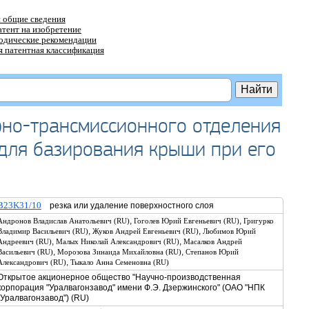
 общие сведения
атент на изобретение
тодические рекомендации
 патентная классификация
рно-трансмиссионного отделения
для базирования крыши при его
B23K31/10
резка или удаление поверхностного слоя
,
,
Андронов Владислав Анатольевич (RU)
Гоголев Юрий Евгеньевич (RU)
Григурко
,
,
Владимир Васильевич (RU)
Жуков Андрей Евгеньевич (RU)
Любимов Юрий
,
,
Андреевич (RU)
Малых Николай Александрович (RU)
Масалков Андрей
,
,
Васильевич (RU)
Морозова Зинаида Михайловна (RU)
Степанов Юрий
,
Александрович (RU)
Тыкало Анна Семеновна (RU)
Открытое акционерное общество "Научно-производственная
корпорация "Уралвагонзавод" имени Ф.Э. Дзержинского" (ОАО "НПК
"Уралвагонзавод") (RU)