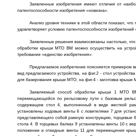
Заявленные изобретения имеют отличия от наибол
патентоспособности изобретения «новизна».
Анализ уровня техники в этой области показал, чт
удовлетворяет условию патентоспособности изобретений 
Заявленные решения взаимосвязаны настолько, что
обработки крыши МТО ВМ можно осуществить на устрой
требование «единство изобретения».
Предлагаемое изобретение поясняется примером вы
вид предлагаемого устройства, на фиг.2 - стол устройств
для базирования крыши МТО, на фиг.4 - заготовка крыши 
Заявляемый способ обработки крыши 1 МТО ВМ
перемещающейся по рельсовому пути с базовым рельсо
содержащем стол 4, выполненный в виде жесткой рам
установлены ходовые винты 6 с ловителями 7 для устан
представляющего собой рамную конструкцию, торцевые б
стола 4. В торцевых балках 9 установлены винты 10 с ве
положении и откидные винты 11 для перемещения крыш