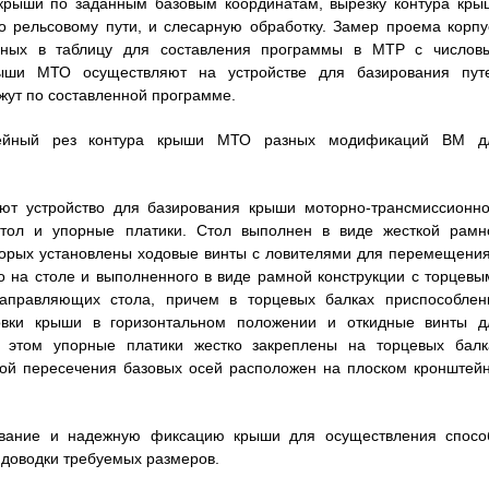
крыши по заданным базовым координатам, вырезку контура кры
 рельсовому пути, и слесарную обработку. Замер проема корпу
нных в таблицу для составления программы в МТР с числов
ыши МТО осуществляют на устройстве для базирования пут
ежут по составленной программе.
нейный рез контура крыши МТО разных модификаций ВМ д
уют устройство для базирования крыши моторно-трансмиссионно
ол и упорные платики. Стол выполнен в виде жесткой рамн
торых установлены ходовые винты с ловителями для перемещения
о на столе и выполненного в виде рамной конструкции с торцевы
аправляющих стола, причем в торцевых балках приспособлен
овки крыши в горизонтальном положении и откидные винты д
этом упорные платики жестко закреплены на торцевых балк
кой пересечения базовых осей расположен на плоском кронштейн
рование и надежную фиксацию крыши для осуществления спосо
 доводки требуемых размеров.