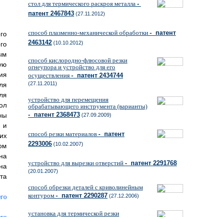
стол для термического раскроя металла
-
патент 2467843
(27.11.2012)
способ плазменно-механической обработки
- патент
го
2463142
(10.10.2012)
го
ым
способ кислородно-флюсовой резки
ую
огнеупора и устройство для его
ия
осуществления
- патент 2434744
(27.11.2011)
ля
ля
устройство для перемещения
ол
обрабатывающего инструмента (варианты)
- патент 2368473
ны
(27.09.2009)
 и
способ резки материалов
- патент
их
2293006
(10.02.2007)
ом
на
устройство для вырезки отверстий
- патент 2291768
на
(20.01.2007)
та
способ обрезки деталей с криволинейным
контуром
- патент 2290287
(27.12.2006)
установка для термической резки