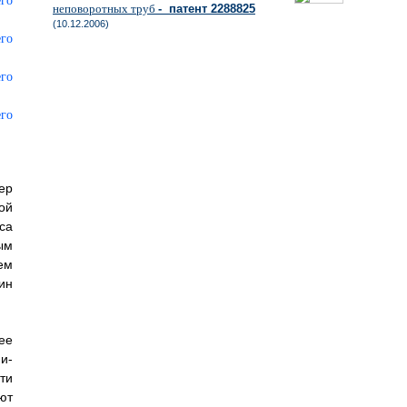
неповоротных труб
- патент 2288825
(10.12.2006)
ер
ой
са
ым
ем
ин
ее
и-
ти
ют