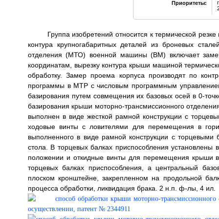
Приоритеты:
Группа изобретений относится к термической резке
контура крупногабаритных деталей из броневых стале
отделения (МТО) военной машины (ВМ) включает заме
координатам, вырезку контура крыши машиной термическ
обработку. Замер проема корпуса производят по конт
программы в МТР с числовым программным управлением
базирования путем совмещения их базовых осей в 0-точк
базирования крыши моторно-трансмиссионного отделения
выполнен в виде жесткой рамной конструкции с торце
ходовые винты с ловителями для перемещения в гори
выполненного в виде рамной конструкции с торцевыми
стола. В торцевых балках приспособления установлены 
положении и откидные винты для перемещения крыши в
торцевых балках приспособления, а центральный базо
плоском кронштейне, закрепленном на продольной балк
процесса обработки, ликвидация брака. 2 н.п. ф-лы, 4 ил.