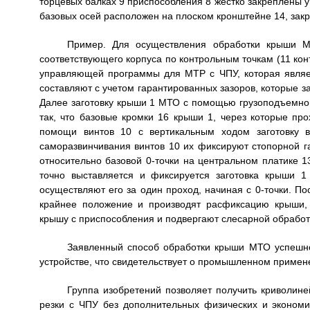
торцевых балках 9 приспособления 8 жестко закреплены у
базовых осей расположен на плоском кронштейне 14, зак
Пример. Для осуществления обработки крыши 
соответствующего корпуса по контрольным точкам (11 кон
управляющей программы для МТР с ЧПУ, которая являе
составляют с учетом гарантированных зазоров, которые з
Далее заготовку крыши 1 МТО с помощью грузоподъемног
так, что базовые кромки 16 крыши 1, через которые пр
помощи винтов 10 с вертикальным ходом заготовку в
саморазвинчивания винтов 10 их фиксируют стопорной г
относительно базовой 0-точки на центральном платике 1
точно выставляется и фиксируется заготовка крыши 
осуществляют его за один проход, начиная с 0-точки. 
крайнее положение и производят расфиксацию крыши,
крышу с приспособления и подвергают слесарной обработке
Заявленный способ обработки крыши МТО успешно
устройстве, что свидетельствует о промышленном применен
Группа изобретений позволяет получить криволин
резки с ЧПУ без дополнительных физических и экономич