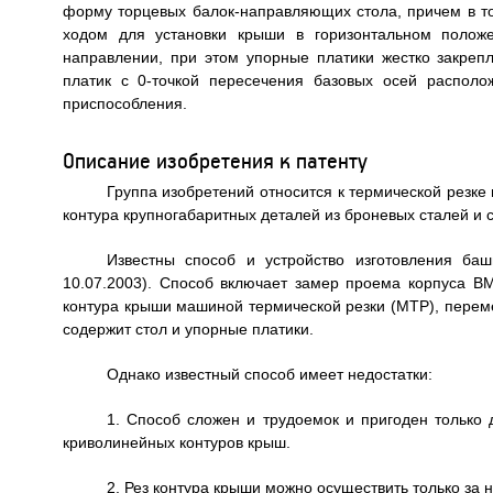
форму торцевых балок-направляющих стола, причем в т
ходом для установки крыши в горизонтальном поло
направлении, при этом упорные платики жестко закреп
платик с 0-точкой пересечения базовых осей распол
приспособления.
Описание изобретения к патенту
Группа изобретений относится к термической резке
контура крупногабаритных деталей из броневых сталей и 
Известны способ и устройство изготовления ба
10.07.2003). Способ включает замер проема корпуса В
контура крыши машиной термической резки (МТР), перем
содержит стол и упорные платики.
Однако известный способ имеет недостатки:
1. Способ сложен и трудоемок и пригоден только
криволинейных контуров крыш.
2. Рез контура крыши можно осуществить только за 