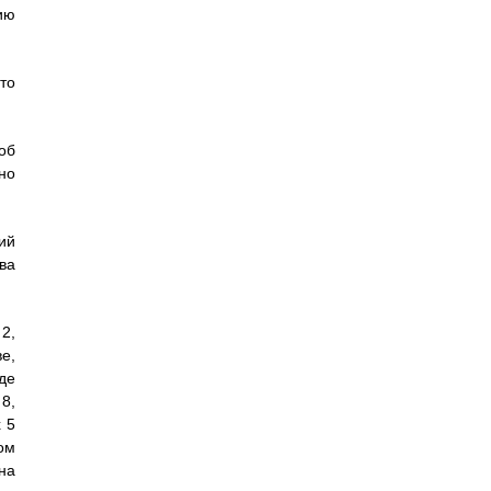
ию
то
об
но
ий
ва
2,
е,
де
8,
 5
ом
на