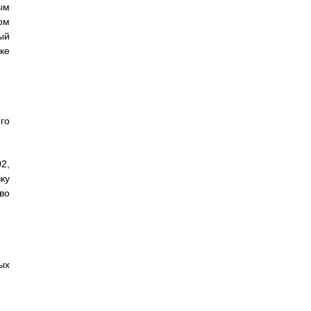
ым
ом
ый
ке
го
2,
ку
во
ых