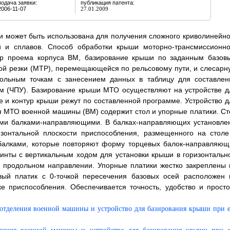
подача заявки:
публикация патента:
2006-11-07
27.01.2009
 и может быть использована для получения сложного криволинейно
й и сплавов. Способ обработки крыши моторно-трансмиссионно
р проема корпуса ВМ, базирование крыши по заданным базов
ой резки (МТР), перемещающейся по рельсовому пути, и слесарн
рольным точкам с занесением данных в таблицу для составлен
 (ЧПУ). Базирование крыши МТО осуществляют на устройстве д
е и контур крыши режут по составленной программе. Устройство д
 МТО военной машины (ВМ) содержит стол и упорные платики. Ст
выми балками-направляющими. В балках-направляющих установле
зонтальной плоскости приспособления, размещенного на столе
 балками, которые повторяют форму торцевых балок-направляющ
винты с вертикальным ходом для установки крыши в горизонтальн
 продольном направлении. Упорные платики жестко закреплены 
вый платик с 0-точкой пересечения базовых осей расположен 
е приспособления. Обеспечивается точность, удобство и просто