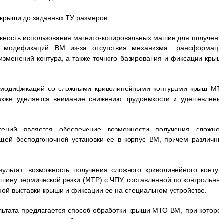
а крыши до заданных ТУ размеров.
можность использования магнито-копировальных машин для получен
 модификаций ВМ из-за отсутствия механизма трансформац
 изменений контура, а также точного базирования и фиксации кры
 модификаций со сложными криволинейными контурами крыш М
также уделяется внимание снижению трудоемкости и удешевлен
тений является обеспечение возможности получения сложно
щей бесподгоночной установки ее в корпус ВМ, причем различн
ультат: возможность получения сложного криволинейного конту
ину термической резки (МТР) с ЧПУ, составленной по контрольн
чной выставки крыши и фиксации ее на специальном устройстве.
льтата предлагается способ обработки крыши МТО ВМ, при котор