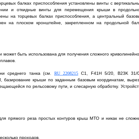
орцевых балках приспособления установлены винты с вертикальн
жении и откидные винты для перемещения крыши в продольн
лены на торцевых балках приспособления, а центральный базов
ожен на плоском кронштейне, закрепленном на продольной бал
 и может быть использована для получения сложного криволинейно
сплавов.
шни среднего танка (см.
C1, F41H 5/20, B23K 31/0
RU 2208215
М, базирование крыши по заданным базовым координатам, вырез
ещающейся по рельсовому пути, и слесарную обработку. Устройст
 для прямого реза простых контуров крыш МТО и никак не сложн
несколько проходов.