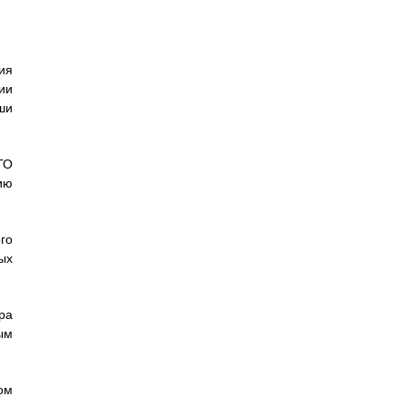
ия
ии
ши
ТО
ию
го
ых
ра
ым
ом