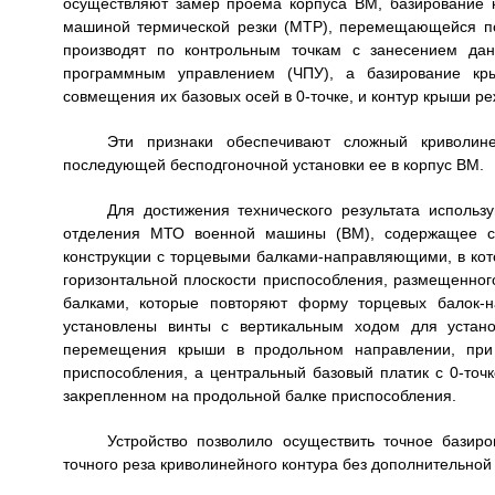
осуществляют замер проема корпуса ВМ, базирование 
машиной термической резки (МТР), перемещающейся по
производят по контрольным точкам с занесением да
программным управлением (ЧПУ), а базирование кр
совмещения их базовых осей в 0-точке, и контур крыши р
Эти признаки обеспечивают сложный криволи
последующей бесподгоночной установки ее в корпус ВМ.
Для достижения технического результата использ
отделения МТО военной машины (ВМ), содержащее ст
конструкции с торцевыми балками-направляющими, в ко
горизонтальной плоскости приспособления, размещенног
балками, которые повторяют форму торцевых балок-н
установлены винты с вертикальным ходом для устан
перемещения крыши в продольном направлении, при 
приспособления, а центральный базовый платик с 0-точ
закрепленном на продольной балке приспособления.
Устройство позволило осуществить точное бази
точного реза криволинейного контура без дополнительной