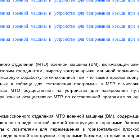
онного отделения (МТО) военной машины (ВМ), включающий зам
азовым координатам, вырезку контура крыши машиной термическ
лесарную обработку, отличающийся тем, что замер проема корпу
нных в таблицу для составления программы в МТР с числов
ыши МТО осуществляют на устройстве для базирования пут
тура крыши осуществляют МТР по составленной программе за од
рансмиссионного отделения МТО военной машины (ВМ), содержащ
ыполнен в виде жесткой рамной конструкции с торцевыми балкам
ты с ловителями для перемещения в горизонтальной плоскос
в виде рамной конструкции с торцевыми балками, которые повторя