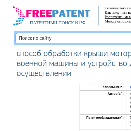
Терминология и
Как получить п
Роспатент - ме
Международная
В РФ
ПАТЕНТНЫЙ ПОИСК
способ обработки крыши мото
военной машины и устройство 
осуществлении
Классы МПК:
Автор(ы):
Патентообладатель(и):