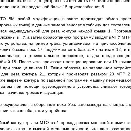
порные платики 12, а центральный платик 13 с 0-точкой пересечен
репленном на продольной балке 15 приспособления 8.
МТО ВМ любой модификации вначале производят обмер прое
трольных точек) и данные замера заносят в таблицу для составлен
тся индивидуальной для реза контура каждой крыши 1. Програм
аложены в ТУ, а затем обработанную программу вводят в ЧПУ МТР 
о устройства, например крана, устанавливают на приспособление
оходит базовая ось 17, поджимаются к базовым платикам 12, и п
ыставляют в горизонтальное положение, а для предотвращен
айкой 18. После чего производят позиционирование оси 19 крыши
3 при помощи винтов 11. Таким образом, на заявленном устройст
1 для реза контура 21, который производят резаком 20 МТР 2
После вырезки контура по заданной программе машину перемещают
 затем при помощи грузоподъемного устройства снимают готов
 - зачистке кромок и заусенцев.
 осуществлен в сборочном цехе Уралвагонзавода на специальн
ии как способа, так и устройства.
ейный контур крыши МТО за 1 проход резака машиной термическ
еских затрат с высокой степенью точности, что дает возможнос