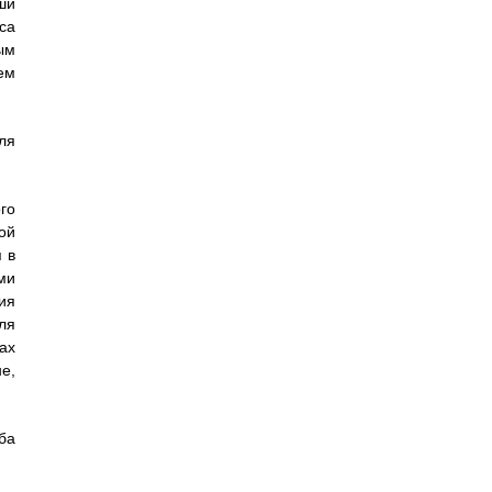
ши
са
ым
ем
ля
го
ой
 в
ми
ия
ля
ах
е,
ба