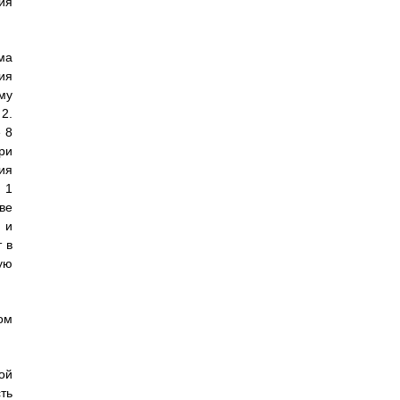
ия
ма
ия
му
2.
 8
ри
ия
 1
ве
 и
 в
ую
ом
ой
ть