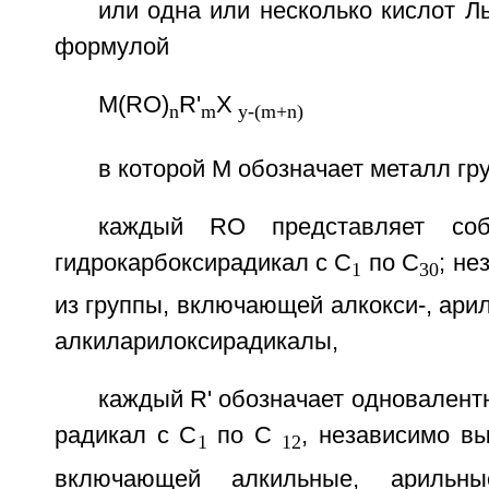
или одна или несколько кислот 
формулой
M(RO)
R'
X
n
m
y-(m+n)
в которой М обозначает металл гр
каждый RO представляет соб
гидрокарбоксирадикал с C
по С
; н
1
30
из группы, включающей алкокси-, арил
алкиларилоксирадикалы,
каждый R' обозначает одновален
радикал с C
по С
, независимо в
1
12
включающей алкильные, арильные