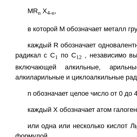
MR
X
,
n
4-n
в которой М обозначает металл гру
каждый R обозначает одновалент
радикал с C
по С
, независимо вы
1
12
включающей алкильные, арильные
алкиларильные и циклоалкильные рад
n обозначает целое число от 0 до 4
каждый X обозначает атом галоген
или одна или несколько кислот 
формулой