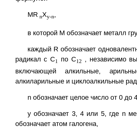
MR
X
,
n
y-n
в которой М обозначает металл гр
каждый R обозначает одновалент
радикал с C
по С
, независимо вы
1
12
включающей алкильные, арильные
алкиларильные и циклоалкильные рад
n обозначает целое число от 0 до 4
y обозначает 3, 4 или 5, где n м
обозначает атом галогена,