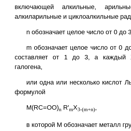
включающей алкильные, арильные
алкиларильные и циклоалкильные рад
n обозначает целое число от 0 до 3
m обозначает целое число от 0 до
составляет от 1 до 3, а каждый 
галогена,
или одна или несколько кислот 
формулой
M(RC=OO)
R'
X
,
n
m
3-(m+n)
в которой М обозначает металл гр