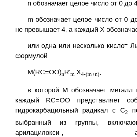
n обозначает целое число от 0 до 4
m обозначает целое число от 0 до
не превышает 4, а каждый X обозначае
или одна или несколько кислот 
формулой
M(RC=OO)
R'
X
,
n
m
4-(m+n)
в которой М обозначает металл 
каждый RC=OO представляет соб
гидрокарбацильный радикал с С
п
2
выбранный из группы, включающ
арилацилокси-, арилалк