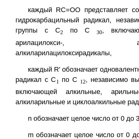
каждый RC=OO представляет со
гидрокарбацильный радикал, незав
группы с С
по С
, включаю
2
30
арилацилокси-, арилалк
алкиларилацилоксирадикалы,
каждый R' обозначает одновален
радикал с C
по С
, независимо в
1
12
включающей алкильные, арильные
алкиларильные и циклоалкильные рад
n обозначает целое число от 0 до 3
m обозначает целое число от 0 до