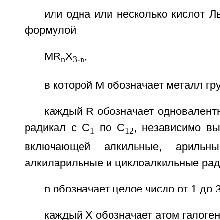
или одна или несколько кислот 
формулой
MR
X
,
n
3-n
в которой М обозначает металл гр
каждый R обозначает одновалент
радикал с C
по С
, независимо вы
1
12
включающей алкильные, арильные
алкиларильные и циклоалкильные рад
n обозначает целое число от 1 до 3
каждый X обозначает атом галоген