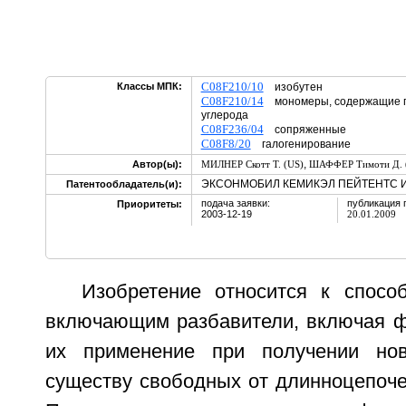
C08F210/10
Классы МПК:
изобутен
C08F210/14
мономеры, содержащие пя
углерода
C08F236/04
сопряженные
C08F8/20
галогенирование
,
Автор(ы):
МИЛНЕР Скотт Т. (US)
ШАФФЕР Тимоти Д. 
ЭКСОНМОБИЛ КЕМИКЭЛ ПЕЙТЕНТС ИН
Патентообладатель(и):
подача заявки:
публикация 
Приоритеты:
2003-12-19
20.01.2009
Изобретение относится к спосо
включающим разбавители, включая ф
их применение при получении но
существу свободных от длинноцепоче