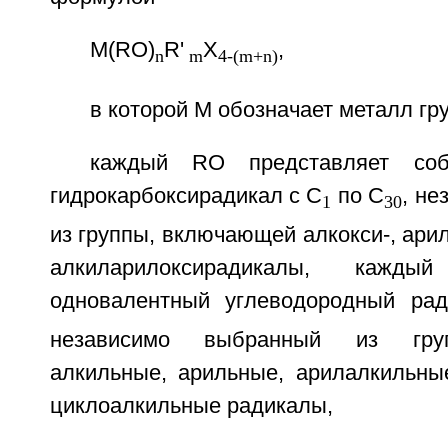
M(RO)
R'
X
,
n
m
4-(m+n)
в которой М обозначает металл гру
каждый RO представляет соб
гидрокарбоксирадикал с C
по С
, н
1
30
из группы, включающей алкокси-, арил
алкиларилоксирадикалы, кажды
одновалентный углеводородный ра
независимо выбранный из гру
алкильные, арильные, арилалкильны
циклоалкильные радикалы,