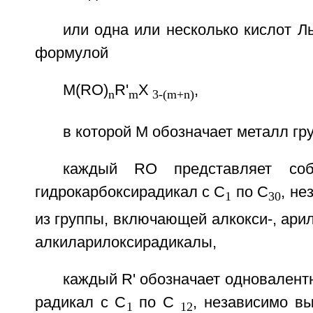
или одна или несколько кислот 
формулой
M(RO)
R'
X
,
n
m
3-(m+n)
в которой М обозначает металл гр
каждый RO представляет соб
гидрокарбоксирадикал с C
по С
, н
1
30
из группы, включающей алкокси-, арил
алкиларилоксирадикалы,
каждый R' обозначает одновален
радикал с С
по С
, независимо в
1
12