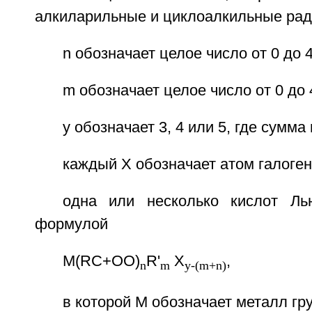
алкиларильные и циклоалкильные рад
n обозначает целое число от 0 до 4
m обозначает целое число от 0 до 
y обозначает 3, 4 или 5, где сумма
каждый X обозначает атом галоген
одна или несколько кислот Ль
формулой
M(RC+OO)
R'
X
,
n
m
y-(m+n)
в которой М обозначает металл гр