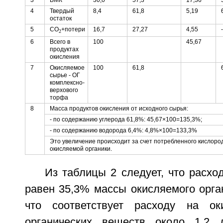
4
Твердый
8,4
61,8
5,19
остаток
5
СО
+потери
16,7
27,27
4,55
-
2
6
Всего в
100
45,67
продуктах
окисления
7
Окисляемое
100
61,8
сырье - ОГ
комплексно-
верхового
торфа
8
Масса продуктов окисления от исходного сырья:
- по содержанию углерода 61,8%: 45,67×100=135,3%;
- по содержанию водорода 6,4%: 4,8%×100=133,3%
Это увеличение происходит за счет потребленного кислород
окисляемой органики.
Из таблицы 2 следует, что расхо
равен 35,3% массы окисляемого орга
что соответствует расходу на о
органических веществ около 1,2 