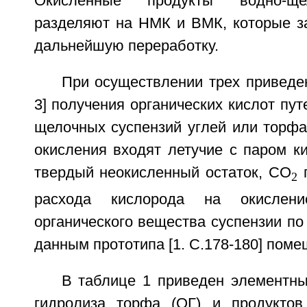
Окисленные продукты водно-ще
разделяют на НМК и ВМК, которые з
дальнейшую переработку.
При осуществлении трех приведен
3] получения органических кислот пут
щелочных суспензий углей или торфа
окисления входят летучие с паром к
твердый неокисленный остаток, CO
п
2
расхода кислорода на окислен
органического вещества суспензии п
данным прототипа [1. С.178-180] поме
В таблице 1 приведен элементны
гидролиза торфа (ОГ) и продуктов