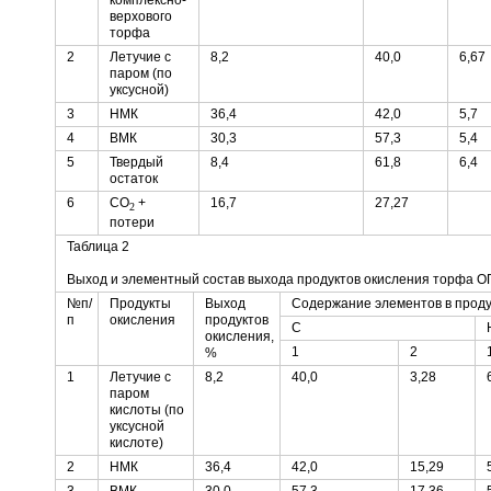
верхового
торфа
2
Летучие с
8,2
40,0
6,67
паром (по
уксусной)
3
НМК
36,4
42,0
5,7
4
ВМК
30,3
57,3
5,4
5
Твердый
8,4
61,8
6,4
остаток
6
CO
+
16,7
27,27
2
потери
Таблица 2
Выход и элементный состав выхода продуктов окисления торфа О
№п/
Продукты
Выход
Содержание элементов в продукт
п
окисления
продуктов
С
окисления,
1
2
%
1
Летучие с
8,2
40,0
3,28
паром
кислоты (по
уксусной
кислоте)
2
НМК
36,4
42,0
15,29
3
ВМК
30,0
57,3
17,36