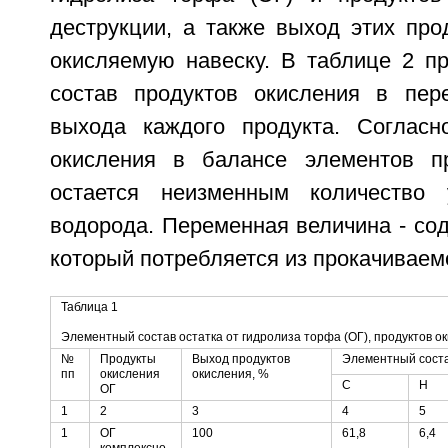
деструкции, а также выход этих про
окисляемую навеску. В таблице 2 п
состав продуктов окисления в пер
выхода каждого продукта. Согласн
окисления в балансе элементов пр
остается неизменным количество 
водорода. Переменная величина - со
который потребляется из прокачиваемо
Таблица 1
Элементный состав остатка от гидролиза торфа (ОГ), продуктов ок
№
Продукты
Выход продуктов
Элементный соста
пп
окисления
окисления, %
С
Н
ОГ
1
2
3
4
5
1
ОГ
100
61,8
6,4
комплексно-