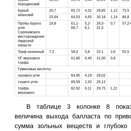
бородинский
Бурый
20,7
65,72
4,31
28,85
1,12
75,5
абанский
25,64
64,03
4,65
30.18
1,14
86,8
Пробы бурого
19,8
61,1-
5,2-
26,5-
0,7
57,2-
угля
66,7
6,1
31,5
Сергеевского
месторождения
Амурской
области
Торф низинный
7,3
58,0
5,8
33.1
2,6
55,5
ОГ верхового
61,80
6,40
31,00
0,8
торфа
Гуминовые кислоты:
газового угля
64,95
4,19
28,02
тощего угля
69,56
2,42
26,13
торфа
62.92
6,11
29,75
1,22
верхового
В таблице 3 колонке 8 показ
величина выхода балласта по прив
сумма зольных веществ и глубоко 