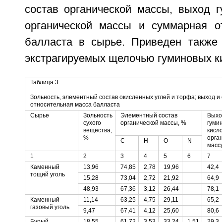
состав органической массы, выход г
органической массы и суммарная о
балласта в сырье. Приведен также
экстрагируемых щелочью гуминовых ки
Таблица 3
Зольность, элементный состав окисленных углей и торфа; выход и 
относительная масса балласта
Сырье
Зольность
Элементный состав
Выхо
сухого
органической массы, %
гуми
вещества,
кисл
%
орга
С
Н
O
N
масс
1
2
3
4
5
6
7
Каменный
13,96
74,85
2,78
19,96
42,4
тощий уголь
15,28
73,04
2,72
21,92
64,9
48,93
67,36
3,12
26,44
78,1
Каменный
11,14
63,25
4,75
29,11
65,2
газовый уголь
9,47
67,41
4,12
25,60
80,6
Бурый
18,55
61,72
3,53
33.24
1,51
29,3