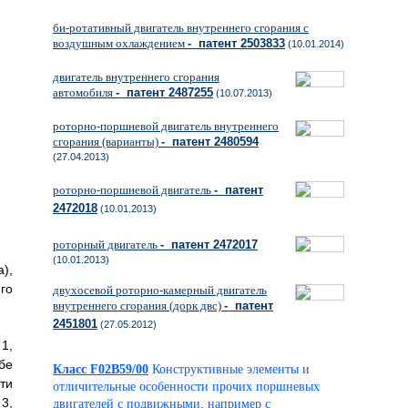
би-ротативный двигатель внутреннего сгорания с
воздушным охлаждением
- патент 2503833
(10.01.2014)
двигатель внутреннего сгорания
автомобиля
- патент 2487255
(10.07.2013)
роторно-поршневой двигатель внутреннего
сгорания (варианты)
- патент 2480594
(27.04.2013)
роторно-поршневой двигатель
- патент
2472018
(10.01.2013)
роторный двигатель
- патент 2472017
(10.01.2013)
),
го
двухосевой роторно-камерный двигатель
внутреннего сгорания (дорк двс)
- патент
2451801
(27.05.2012)
1,
бе
Класс F02B59/00
Конструктивные элементы и
ти
отличительные особенности прочих поршневых
3,
двигателей с подвижными, например с