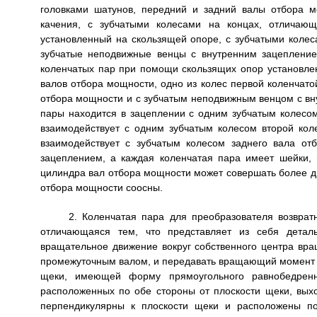
головками шатунов, передний и задний валы отбора 
качения, с зубчатыми колесами на концах, отличающ
установленный на скользящей опоре, с зубчатыми коле
зубчатые неподвижные венцы с внутренним зацепление
коленчатых пар при помощи скользящих опор установле
валов отбора мощности, одно из колес первой коленчато
отбора мощности и с зубчатым неподвижным венцом с вну
пары находится в зацеплении с одним зубчатым колесом
взаимодействует с одним зубчатым колесом второй кол
взаимодействует с зубчатым колесом заднего вала о
зацеплением, а каждая коленчатая пара имеет шейки,
цилиндра вал отбора мощности может совершать более дв
отбора мощности соосны.
2. Коленчатая пара для преобразователя возврат
отличающаяся тем, что представляет из себя детал
вращательное движение вокруг собственного центра вр
промежуточным валом, и передавать вращающий момент в
щеки, имеющей форму прямоугольного равнобедренно
расположенных по обе стороны от плоскости щеки, выхо
перпендикулярны к плоскости щеки и расположены по