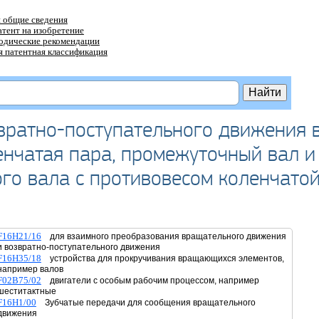
 общие сведения
атент на изобретение
тодические рекомендации
 патентная классификация
вратно-поступательного движения 
енчатая пара, промежуточный вал и
го вала с противовесом коленчато
F16H21/16
для взаимного преобразования вращательного движения
и возвратно-поступательного движения
F16H35/18
устройства для прокручивания вращающихся элементов,
например валов
F02B75/02
двигатели с особым рабочим процессом, например
шеститактные
F16H1/00
Зубчатые передачи для сообщения вращательного
движения