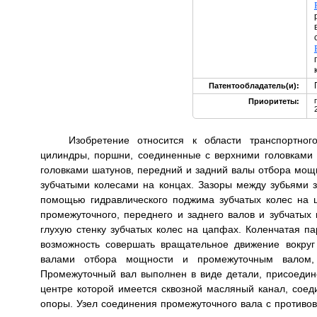
Патентообладатель(и):
Приоритеты:
Изобретение относится к области транспортног
цилиндры, поршни, соединенные с верхними головками
головками шатунов, передний и задний валы отбора мощ
зубчатыми колесами на концах. Зазоры между зубьями з
помощью гидравлического поджима зубчатых колес на 
промежуточного, переднего и заднего валов и зубчатых
глухую стенку зубчатых колес на цапфах. Коленчатая п
возможность совершать вращательное движение вокруг
валами отбора мощности и промежуточным валом
Промежуточный вал выполнен в виде детали, присоедин
центре которой имеется сквозной масляный канал, сое
опоры. Узел соединения промежуточного вала с противов