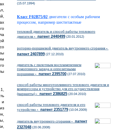
ах
(15.07.1994)
л,
й,
Класс F02B75/02
двигатели с особым рабочим
ах
процессом, например шеститактные
го
тепловой двигатель и способ работы теплового
ла
двигателя
- патент 2440499
(20.01.2012)
ой
со
роторно-поршневой двигатель внутреннего сгорания
-
ры
патент 2407899
(27.12.2010)
им
двигатель с пилотным воспламенением
го
гомогенного заряда и оппозитными
лы
поршнями
- патент 2395700
(27.07.2010)
способ работы многотопливного теплового двигателя и
компрессора и устройство для его осуществления
1,
(варианты)
- патент 2386825
(20.04.2010)
ть
 и
способ работы теплового двигателя и его
из
устройство
- патент 2351779
(10.04.2009)
к,
ы,
двигатель внутреннего сгорания
- патент
и,
2327048
(20.06.2008)