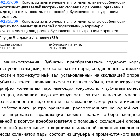
F02B57/00
Конструктивные элементы и отличительные особенности
ротативных двигателей внутреннего сгорания с рабочими органами в
виде одного или нескольких поршней, обусловленные внутренним
сгоранием
F02B59/00
Конструктивные элементы и отличительные особенности
прочих поршневых двигателей с подвижными, например с
качающимися цилиндрами, обусловленные внутренним сгоранием
Пруцев Владимир Иванович (RU)
подача заявки:
публикация патента:
2006-05-10
20.12.2008
о машиностроения. Зубчатый преобразователь содержит корпу
 шатунов пальцами, две коленчатые пары, соединенные с нижни
ности и промежуточный вал, установленный на скользящей опоре,
убчатых колес, появляющиеся от износа зубьев, компенсируются
цапфах коленчатых пар, имеющих конусность, к зубчатым колес
 венцов, имеющих такую же конусность, за счет давления масла 
ара выполнена в виде детали, не связанной с корпусом и имеющ
 собственного центра вращения, расположенного на одной оси
, и передавать вращающий момент валам отбора мощност
енной к корпусу преобразователя с помощью скользящей опоры,
диненный радиальным отверстием с масляной полостью скользящ
есом коленчатой пары состоит из штуцера и промежуточного вала