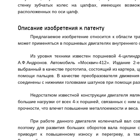
стенку зубчатых колес на цапфах, имеющих возмож
расположенных по оси цапф.
Описание изобретения к патенту
Предлагаемое изобретение относится к области тр
может применяться в поршневых двигателях внутреннего с
Из уровня техники известен поршневой 4-цилиндро
А.Ф.Андронов. Автомобиль «Москвич-412». Издание 2-е,
выбранный в качестве прототипа, состоящий из картера, 
помощи пальцев. В качестве преобразователя движения
соединены с нижними головками шатунов при помощи раз
Недостатком известной конструкции двигателя явля
большие нагрузки от всех 4-х поршней, связанных с ним
прочности, что влечет повышение металлоемкости и веса.
При работе данного двигателя коленчатый вал сове
поэтому для развития больших оборотов вала поршни с
приводит к повышенному износу и перегреву, а так