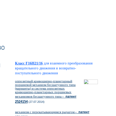
во
й
Класс F16H21/16
для взаимного преобразования
вращательного движения и возвратно-
поступательного движения
оппозитный кривошипно-планетарный
поршневой механизм бесшатунного типа
(варианты) и система оппозитных
кривошипно-планетарных поршневых
механизмов бесшатунного типа
- патент
2524154
(27.07.2014)
механизм с перекатывающимся рычагом
- патент