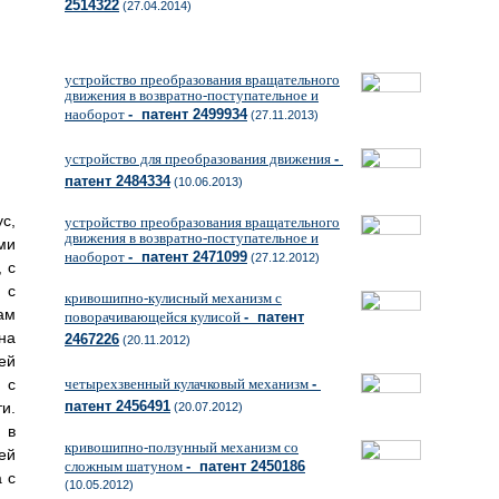
2514322
(27.04.2014)
устройство преобразования вращательного
движения в возвратно-поступательное и
наоборот
- патент 2499934
(27.11.2013)
устройство для преобразования движения
-
патент 2484334
(10.06.2013)
с,
устройство преобразования вращательного
движения в возвратно-поступательное и
ми
наоборот
- патент 2471099
(27.12.2012)
 с
 с
кривошипно-кулисный механизм с
ам
поворачивающейся кулисой
- патент
на
2467226
(20.11.2012)
ей
 с
четырехзвенный кулачковый механизм
-
патент 2456491
и.
(20.07.2012)
 в
кривошипно-ползунный механизм со
ей
сложным шатуном
- патент 2450186
 с
(10.05.2012)