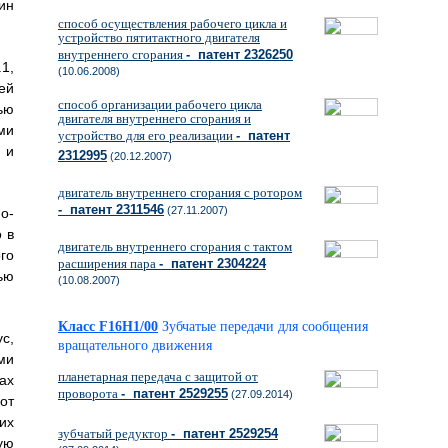
ин
способ осуществления рабочего цикла и
устройство пятитактного двигателя
внутреннего сгорания
- патент 2326250
1,
(10.06.2008)
ей
способ организации рабочего цикла
ью
двигателя внутреннего сгорания и
ми
устройство для его реализации
- патент
 и
2312995
(20.12.2007)
двигатель внутреннего сгорания с ротором
- патент 2311546
(27.11.2007)
о-
 в
двигатель внутреннего сгорания с тактом
го
расширения пара
- патент 2304224
ью
(10.08.2007)
Класс F16H1/00
Зубчатые передачи для сообщения
с,
вращательного движения
ми
планетарная передача с защитой от
ах
проворота
- патент 2529255
(27.09.2014)
от
их
зубчатый редуктор
- патент 2529254
ую