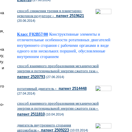
(27.06.2014)
способ снижения трения в планетарно-
на
цевочном редукторе
- патент 2519621
(20.06.2014)
я,
Класс F02B57/00
Конструктивные элементы и
отличительные особенности ротативных двигателей
внутреннего сгорания с рабочими органами в виде
на
одного или нескольких поршней, обусловленные
у,
внутренним сгоранием
у.
способ взаимного преобразования механической
 и
энергии и потенциальной энергии сжатого газа
-
патент 2520793
(27.06.2014)
го
ротативный двигатель
- патент 2514448
(27.04.2014)
способ взаимного преобразования механической
о-
энергии и потенциальной энергии сжатого газа
-
патент 2511810
(10.04.2014)
двигатель внутреннего сгорания
автомобиля
- патент 2509223
(10.03.2014)