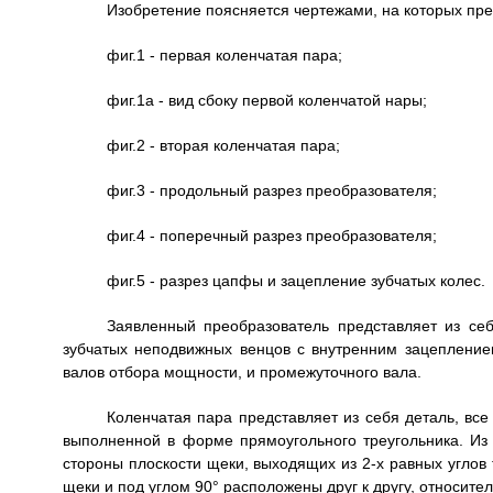
Изобретение поясняется чертежами, на которых пре
фиг.1 - первая коленчатая пара;
фиг.1a - вид сбоку первой коленчатой нары;
фиг.2 - вторая коленчатая пара;
фиг.3 - продольный разрез преобразователя;
фиг.4 - поперечный разрез преобразователя;
фиг.5 - разрез цапфы и зацепление зубчатых колес.
Заявленный преобразователь представляет из себ
зубчатых неподвижных венцов с внутренним зацеплением
валов отбора мощности, и промежуточного вала.
Коленчатая пара представляет из себя деталь, все
выполненной в форме прямоугольного треугольника. Из
стороны плоскости щеки, выходящих из 2-х равных углов
щеки и под углом 90° расположены друг к другу, относи