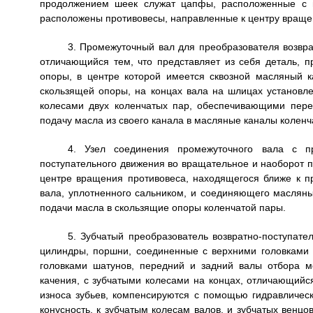
продолжением шеек служат цапфы, расположенные с 
расположены противовесы, направленные к центру враще
3. Промежуточный вал для преобразователя возвра
отличающийся тем, что представляет из себя деталь, 
опоры, в центре которой имеется сквозной масляный 
скользящей опоры, на концах вала на шлицах установле
колесами двух коленчатых пар, обеспечивающими пер
подачу масла из своего канала в масляные каналы коленч
4. Узел соединения промежуточного вала с пр
поступательного движения во вращательное и наоборот по
центре вращения противовеса, находящегося ближе к п
вала, уплотненного сальником, и соединяющего маслян
подачи масла в скользящие опоры коленчатой пары.
5. Зубчатый преобразователь возвратно-поступате
цилиндры, поршни, соединенные с верхними головками
головками шатунов, передний и задний валы отбора 
качения, с зубчатыми колесами на концах, отличающийс
износа зубьев, компенсируются с помощью гидравличес
конусность, к зубчатым колесам валов, и зубчатых венцо