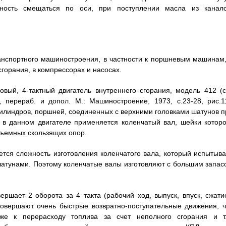
ность смещаться по оси, при поступлении масла из канало
анспортного машиностроения, в частности к поршневым машинам,
горания, в компрессорах и насосах.
вый, 4-тактный двигатель внутреннего сгорания, модель 412 (с
 перераб. и допол. М.: Машиностроение, 1973, с.23-28, рис.11
цилиндров, поршней, соединенных с верхними головками шатунов п
 в данном двигателе применяется коленчатый вал, шейки которо
ъемных скользящих опор.
ется сложность изготовления коленчатого вала, который испытыва
 шатунами. Поэтому коленчатые валы изготовляют с большим запас
ршает 2 оборота за 4 такта (рабочий ход, выпуск, впуск, сжатие
овершают очень быстрые возвратно-поступательные движения, ч
же к перерасходу топлива за счет неполного сгорания и т.