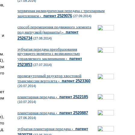
(27.09.2014)
в,
червячная цилиндрическая передача с трехпарным
зацеплением
- патент 2529076
(27.09.2014)
способ перемещения подвижного элемента
под нагрузкой (варианты)
- патент
 и
2526734
(27.08.2014)
зубчатая передача преобразования
крутящего момента с возможностью
м.
управляемого заклинивания
- патент
),
2523853
(27.07.2014)
ри
го
промежуточный редуктор хвостовой
трансмиссии вертолета
- патент 2523360
(20.07.2014)
ет
планетарная передача
- патент 2522185
ом
(10.07.2014)
планетарная передача
- патент 2520887
),
(27.06.2014)
то
зубчатая планетарная передача
- патент
д.
2520728