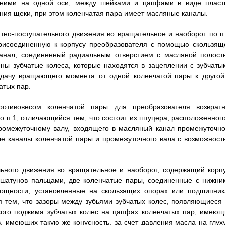
ними на одной оси, между шейками и цапфами в виде пласт
ния щеки, при этом коленчатая пара имеет масляные каналы.
тно-поступательного движения во вращательное и наоборот по п.
присоединенную к корпусу преобразователя с помощью скользящ
канал, соединенный радиальным отверстием с масляной полост
ны зубчатые колеса, которые находятся в зацеплении с зубчаты
едачу вращающего момента от одной коленчатой пары к другой
атых пар.
отивовесом коленчатой пары для преобразователя возвратн
 п.1, отличающийся тем, что состоит из штуцера, расположенного
ромежуточному валу, входящего в масляный канал промежуточно
ые каналы коленчатой пары и промежуточного вала с возможност
льного движения во вращательное и наоборот, содержащий корпу
 шатунов пальцами, две коленчатые пары, соединенные с нижни
мощности, установленные на скользящих опорах или подшипник
я тем, что зазоры между зубьями зубчатых колес, появляющиеся 
кого поджима зубчатых колес на цапфах коленчатых пар, имеющ
в, имеющих такую же конусность, за счет давления масла на глух