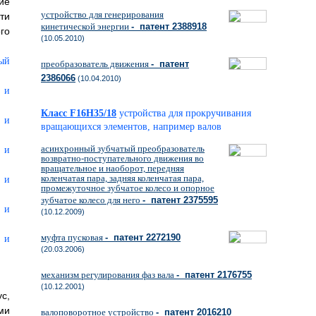
ие
устройство для генерирования
ти
кинетической энергии
- патент 2388918
го
(10.05.2010)
преобразователь движения
- патент
2386066
(10.04.2010)
Класс F16H35/18
устройства для прокручивания
вращающихся элементов, например валов
асинхронный зубчатый преобразователь
возвратно-поступательного движения во
вращательное и наоборот, передняя
коленчатая пара, задняя коленчатая пара,
промежуточное зубчатое колесо и опорное
зубчатое колесо для него
- патент 2375595
(10.12.2009)
муфта пусковая
- патент 2272190
(20.03.2006)
механизм регулирования фаз вала
- патент 2176755
(10.12.2001)
с,
ми
валоповоротное устройство
- патент 2016210