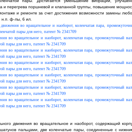
ленчатой пары. Достигается уменьшение вибрации, улучшен
са и перегрева поршневой и клапанной группы, повышение мощнос
 монтаже и ремонте за счет достижения возможности замены любо
н.п. ф-лы, 6 ил.
льного движения во вращательное и наоборот, содержащий корпу
 шатунов пальцами, две коленчатые пары, соединенные с нижни