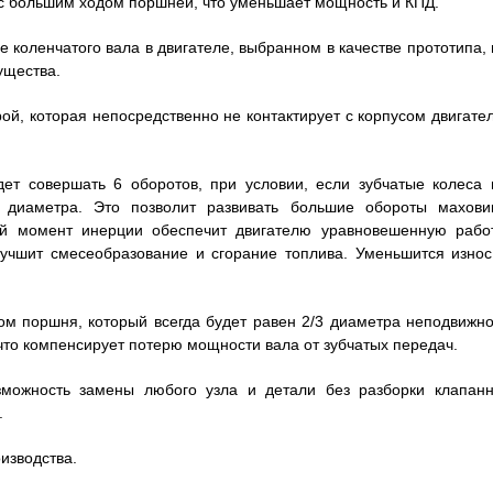
 с большим ходом поршней, что уменьшает мощность и КПД.
е коленчатого вала в двигателе, выбранном в качестве прототипа, 
ущества.
ой, которая непосредственно не контактирует с корпусом двигател
дет совершать 6 оборотов, при условии, если зубчатые колеса 
 диаметра. Это позволит развивать большие обороты маховик
ой момент инерции обеспечит двигателю уравновешенную работ
лучшит смесеобразование и сгорание топлива. Уменьшится износ
ом поршня, который всегда будет равен 2/3 диаметра неподвижно
 что компенсирует потерю мощности вала от зубчатых передач.
озможность замены любого узла и детали без разборки клапанн
.
изводства.