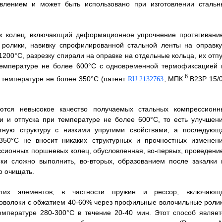
авлением и может быть использовано при изготовлении стальн
ых колец, включающий деформационное упрочнение протягивани
ролики, навивку спрофилированной стальной ленты на оправку
200°С, разрезку спирали на оправке на отдельные кольца, их отпу
температуре не более 600°С с одновременной термофиксацией 
6
 температуре не более 350°С (патент
, МПК
B23P 15/0
RU 2132763
ются невысокое качество получаемых стальных компрессионн
и и отпуска при температуре не более 600°С, то есть улучшени
тную структуру с низкими упругими свойствами, а последующ
350°С не вносит никаких структурных и прочностных изменени
ссионных поршневых колец, обусловленная, во-первых, проведени
ски сложно выполнить, во-вторых, образованием после закалки 
о очищать.
ругих элементов, в частности пружин и рессор, включающ
оволоки с обжатием 40-60% через профильные волочильные ролик
емпературе 280-300°С в течение 20-40 мин. Этот способ являет