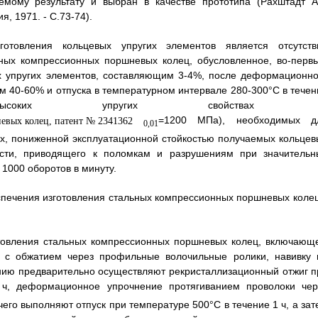
емому результату и выбран в качестве прототипа (Рахштадт А.
я, 1971. - С.73-74).
отовления кольцевых упругих элементов является отсутств
ьных компрессионных поршневых колец, обусловленное, во-первы
х упругих элементов, составляющим 3-4%, после деформационно
м 40-60% и отпуска в температурном интервале 280-300°С в течен
ких упругих свойствах 
=1200 МПа), необходимых д
0,01
ых, пониженной эксплуатационной стойкостью получаемых кольцев
ности, приводящего к поломкам и разрушениям при значительн
 1000 оборотов в минуту.
печения изготовления стальных компрессионных поршневых колец
отовления стальных компрессионных поршневых колец, включающ
 с обжатием через профильные волочильные ролики, навивку 
ению предварительно осуществляют рекристаллизационный отжиг п
ч, деформационное упрочнение протягиванием проволоки чер
его выполняют отпуск при температуре 500°С в течение 1 ч, а зат