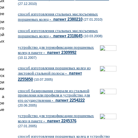
ых
(27.12.2010)
ри
ее
способ изготовления стальных маслосъемных
поршневых колец
- патент 2380210
(27.01.2010)
ри
го
способ изготовления стальных маслосъемных
ой
поршневых колец
- патент 2318645
(10.03.2008)
ых
устройство для термофиксации поршневых
колец в пакете
- патент 2309992
(10.11.2007)
способ изготовления поршневых колец из
ки
листовой стальной полосы
- патент
ск
2255850
(10.07.2005)
ри
ки
способ базирования спирали из стальной
проволоки или профиля и устройство для
 а
его осуществления
- патент 2254222
ре
(20.06.2005)
ые
устройство для термофиксации поршневых
колец в пакете
- патент 2245376
(27.01.2005)
способ изготовления поршневых колец и устройство