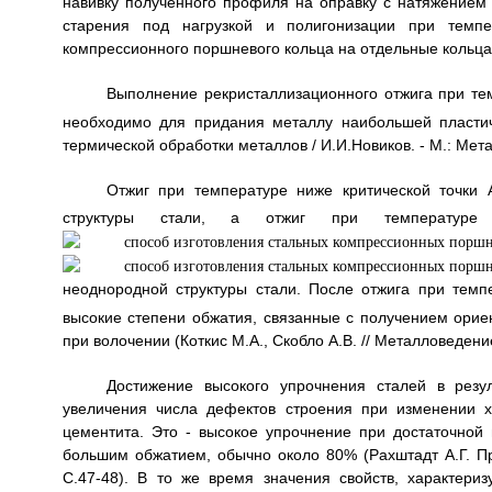
навивку полученного профиля на оправку с натяжением
старения под нагрузкой и полигонизации при темпе
компрессионного поршневого кольца на отдельные кольца
Выполнение рекристаллизационного отжига при тем
необходимо для придания металлу наибольшей пластич
термической обработки металлов / И.И.Новиков. - М.: Метал
Отжиг при температуре ниже критической точки 
структуры стали, а отжиг при температур
неоднородной структуры стали. После отжига при темп
высокие степени обжатия, связанные с получением орие
при волочении (Коткис М.А., Скобло А.В. // Металловедение
Достижение высокого упрочнения сталей в резу
увеличения числа дефектов строения при изменении 
цементита. Это - высокое упрочнение при достаточной 
большим обжатием, обычно около 80% (Рахштадт А.Г. Пру
С.47-48). В то же время значения свойств, характери