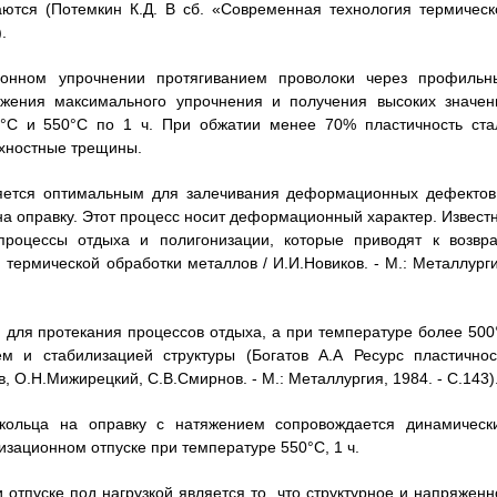
ются (Потемкин К.Д. В сб. «Современная технология термическ
.
онном упрочнении протягиванием проволоки через профильн
ижения максимального упрочнения и получения высоких значен
00°С и 550°С по 1 ч. При обжатии менее 70% пластичность ста
рхностные трещины.
ляется оптимальным для залечивания деформационных дефектов
а оправку. Этот процесс носит деформационный характер. Известн
процессы отдыха и полигонизации, которые приводят к возвра
 термической обработки металлов / И.И.Новиков. - М.: Металлурги
 для протекания процессов отдыха, а при температуре более 500
ем и стабилизацией структуры (Богатов А.А Ресурс пластичнос
, О.Н.Мижирецкий, С.В.Смирнов. - М.: Металлургия, 1984. - С.143)
кольца на оправку с натяжением сопровождается динамическ
ационном отпуске при температуре 550°С, 1 ч.
отпуске под нагрузкой является то, что структурное и напряженн