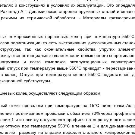
еталях и конструкциях в условиях их эксплуатации. Это определя
Рахштадт А.Г. Динамическое старение пружинных сталей и сплавов
, режимы их термической обработки. - Материалы краткосрочно
ьных компрессионных поршневых колец при температуре 550°С
ссов полигонизации, то есть выстраивания дислокационных стенок
труктуры, так как окончательные свойства упругих элемент
реализуются потенциальные возможности повышенного сопротивлен
грузкам и всего комплекса эксплуатационных характерист
ый отпуск при температуре выше 550°С приводит к перестариван
тв колец. Отпуск при температуре менее 550°С недостаточен д
окационной субструктуры.
ршневых колец осуществляют следующим образом.
ный отжиг проволоки при температуре на 15°С ниже точки Аc
1
чнение протягиванием проволоки с обжатием 70% через профильн
чение 1 ч и навивку полученного профиля на оправку с натяжение
у отпуску при температуре 550°С в течение 1 ч для динамическо
ествляют разрезку на оправке профиля стального компрессионно