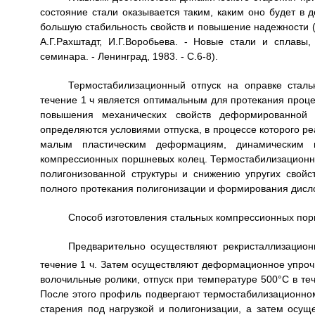
состояние стали оказывается таким, каким оно будет в д
большую стабильность свойств и повышение надежности (
А.Г.Рахштадт, И.Г.Воробьева. - Новые стали и сплавы
семинара. - Ленинград, 1983. - С.6-8).
Термостабилизационный отпуск на оправке стал
течение 1 ч является оптимальным для протекания проце
повышения механических свойств деформированной с
определяются условиями отпуска, в процессе которого 
малым пластическим деформациям, динамическим на
компрессионных поршневых колец. Термостабилизационн
полигонизованной структуры и снижению упругих свойс
полного протекания полигонизации и формирования дисл
Способ изготовления стальных компрессионных по
Предварительно осуществляют рекристаллизацион
течение 1 ч. Затем осуществляют деформационное упро
волочильные ролики, отпуск при температуре 500°С в те
После этого профиль подвергают термостабилизационном
старения под нагрузкой и полигонизации, а затем осущ