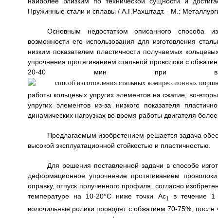
наиболее близким по технической сущности и достига
Пружинные стали и сплавы / А.Г.Рахштадт. - М.: Металлурги
Основным недостатком описанного способа изг
возможности его использования для изготовления стал
низким показателем пластичности получаемых кольцевы
упрочнения протягиванием стальной проволоки с обжатие
20-40 мин при высо
работы кольцевых упругих элементов на сжатие, во-втор
упругих элементов из-за низкого показателя пластич
динамических нагрузках во время работы двигателя более
Предлагаемым изобретением решается задача обес
высокой эксплуатационной стойкостью и пластичностью.
Для решения поставленной задачи в способе изг
деформационное упрочнение протягиванием проволоки
оправку, отпуск полученного профиля, согласно изобрет
температуре на 10-20°С ниже точки Ас
в течение 1 
1
волочильные ролики проводят с обжатием 70-75%, после ч