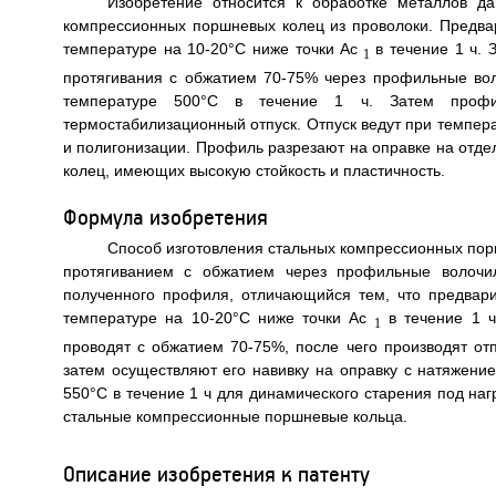
Изобретение относится к обработке металлов д
компрессионных поршневых колец из проволоки. Предва
температуре на 10-20°С ниже точки Ас
в течение 1 ч. 
1
протягивания с обжатием 70-75% через профильные во
температуре 500°С в течение 1 ч. Затем профи
термостабилизационный отпуск. Отпуск ведут при темпера
и полигонизации. Профиль разрезают на оправке на отде
колец, имеющих высокую стойкость и пластичность.
Формула изобретения
Способ изготовления стальных компрессионных по
протягиванием с обжатием через профильные волочил
полученного профиля, отличающийся тем, что предвар
температуре на 10-20°С ниже точки Ac
в течение 1 ч
1
проводят с обжатием 70-75%, после чего производят от
затем осуществляют его навивку на оправку с натяжен
550°С в течение 1 ч для динамического старения под наг
стальные компрессионные поршневые кольца.
Описание изобретения к патенту