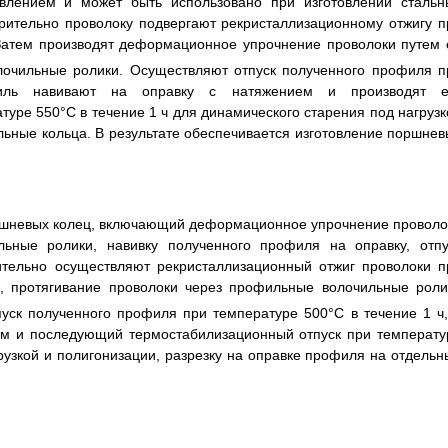
авлением и может быть использовано при изготовлении стальн
рительно проволоку подвергают рекристаллизационному отжигу п
Затем производят деформационное упрочнение проволоки путем 
лочильные ролики. Осуществляют отпуск полученного профиля п
ль навивают на оправку с натяжением и производят е
туре 550°С в течение 1 ч для динамического старения под нагрузк
льные кольца. В результате обеспечивается изготовление поршнев
ршневых колец, включающий деформационное упрочнение проволо
ьные ролики, навивку полученного профиля на оправку, отпу
ительно осуществляют рекристаллизационный отжиг проволоки п
, протягивание проволоки через профильные волочильные роли
пуск полученного профиля при температуре 500°С в течение 1 ч,
ием и последующий термостабилизационный отпуск при температу
рузкой и полигонизации, разрезку на оправке профиля на отдельн