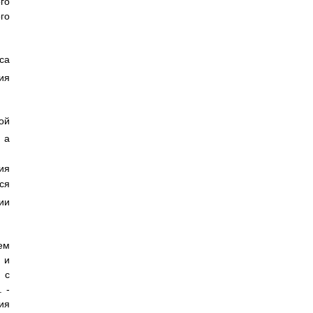
го
го
са
ия
ой
 а
ия
ся
ии
ем
 и
 с
 -
ия