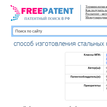
Терминология и
Как получить п
Роспатент - ме
Международная
В РФ
ПАТЕНТНЫЙ ПОИСК
способ изготовления стальных
Классы МПК:
Автор(ы):
Патентообладатель(и):
Приоритеты: