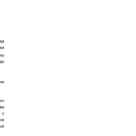
да
ки
ры
до
ие
ют
ва
 с
ри
ые