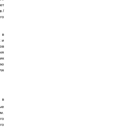
ет
 /
го
 в
 и
ов
ия
ик
ию
ля
в
ые
м.
го
го