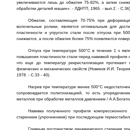
увеличиваются лишь до обжатия 75-82%, а затем снижа
обработки деталей машин». - ЛДНТП, 1965. - вып.2. - С.36)
Обжатие, составляющее 70-75% при деформаци
волочильные ролики, является оптимальным для дост
пластичности и упругости стали после отпуска при 5
снижается, а после обжатия более 75% появляются пове
Отпуск при температуре 500°С в течение 1 ч яв
повышения пластичности стали перед навивкой профиля н
что еще до температур рекристаллизации протекают 
физических и механических свойств (Новиков И.И. Теория
1978. - С.33 - 40).
Нагрев при температуре менее 500°С недостаточен
сопровождается полигонизацией, то есть упорядочени
металлов при обработке металлов давлением / А.А.Богатов
Навивка полученного профиля компрессионного 
старением (упрочнением) при последующем термостабилиз
Главным достоинством динамического старения при 