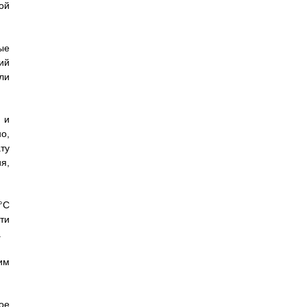
ой
ые
ий
ли
 и
о,
ту
я,
°С
ти
.
им
ое