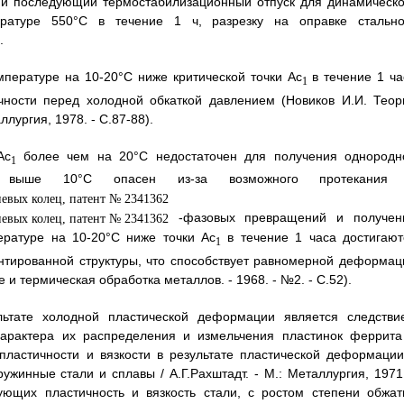
 и последующий термостабилизационный отпуск для динамическо
ратуре 550°С в течение 1 ч, разрезку на оправке стально
.
пературе на 10-20°С ниже критической точки Ас
в течение 1 ча
1
ности перед холодной обкаткой давлением (Новиков И.И. Теор
лургия, 1978. - С.87-88).
Ас
более чем на 20°С недостаточен для получения однородн
1
е выше 10°С опасен из-за возможного протекания
-фазовых превращений и получен
ературе на 10-20°С ниже точки Ас
в течение 1 часа достигают
1
нтированной структуры, что способствует равномерной деформац
 и термическая обработка металлов. - 1968. - №2. - С.52).
льтате холодной пластической деформации является следстви
характера их распределения и измельчения пластинок феррита
пластичности и вязкости в результате пластической деформации
жинные стали и сплавы / А.Г.Рахштадт. - М.: Металлургия, 1971.
зующих пластичность и вязкость стали, с ростом степени обжат