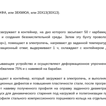
0ХФА, или 38ХМЮА, или 20Х13(30Х13).
загружают в контейнер, на дно которого засыпают 50 г карбами
 и создания безокислительной среды. Затем эту бухту проволо
ор»), помещают в электропечь, нагревают до заданной температу
лизационный отжиг, выдерживают 1 ч, охлаждают с контейнером 
тывающее устройство и осуществляют деформационное упрочнен
бжатием 75% и с навивкой на барабан.
ают в контейнер, который загружают в электропечь, и выполня
ционных дефектов и повышения пластичности стали, после прогре
т навивку полученного профиля на оправку заданного диаметра
к для динамического старения под нагрузкой и полигонизации п
профиля стального компрессионного поршневого кольца на отдельн