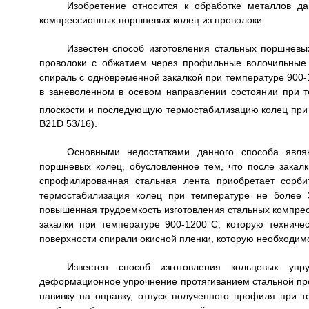
Изобретение относится к обработке металлов д
компрессионных поршневых колец из проволоки.
Известен способ изготовления стальных поршнев
проволоки с обжатием через профильные волочильные 
спираль с одновременной закалкой при температуре 900-1
в заневоленном в осевом направлении состоянии при 
плоскости и последующую термостабилизацию колец при
В21D 53/16).
Основными недостатками данного способа явля
поршневых колец, обусловленное тем, что после закалк
спрофилированная стальная лента приобретает сорби
термостабилизация колец при температуре не более 
повышенная трудоемкость изготовления стальных компре
закалки при температуре 900-1200°С, которую техниче
поверхности спирали окисной пленки, которую необходим
Известен способ изготовления кольцевых уп
деформационное упрочнение протягиванием стальной пр
навивку на оправку, отпуск полученного профиля при т