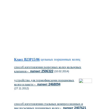
Класс B23P15/06
цельных поршневых колец
способ изготовления разрезных колец кольцевых
клапанов
- патент 2506322
(10.02.2014)
устройство для термофиксации поршневых
колец в пакете
- патент 2468094
(27.11.2012)
способ изготовления стальных компрессионных и
маслосъемных поршневых колец
- патент 2407621