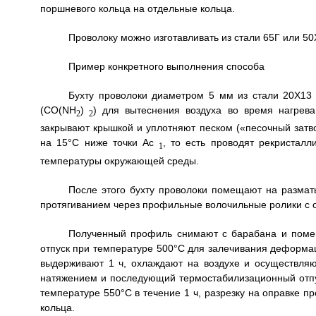
поршневого кольца на отдельные кольца.
Проволоку можно изготавливать из стали 65Г или 5
Пример конкретного выполнения способа
Бухту проволоки диаметром 5 мм из стали 20Х13 
(CO(NH
)
) для вытеснения воздуха во время нагрева
2
2
закрывают крышкой и уплотняют песком («песочный затв
на 15°С ниже точки Ас
, то есть проводят рекристал
1
температуры окружающей среды.
После этого бухту проволоки помещают на разма
протягиванием через профильные волочильные ролики с о
Полученный профиль снимают с барабана и помещ
отпуск при температуре 500°С для залечивания деформа
выдерживают 1 ч, охлаждают на воздухе и осуществляю
натяжением и последующий термостабилизационный отпус
температуре 550°С в течение 1 ч, разрезку на оправке 
кольца.