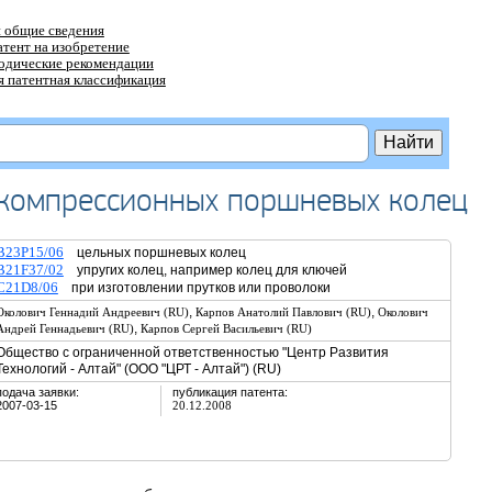
 общие сведения
атент на изобретение
тодические рекомендации
 патентная классификация
 компрессионных поршневых колец
B23P15/06
цельных поршневых колец
B21F37/02
упругих колец, например колец для ключей
C21D8/06
при изготовлении прутков или проволоки
,
,
Околович Геннадий Андреевич (RU)
Карпов Анатолий Павлович (RU)
Околович
,
Андрей Геннадьевич (RU)
Карпов Сергей Васильевич (RU)
Общество с ограниченной ответственностью "Центр Развития
Технологий - Алтай" (ООО "ЦРТ - Алтай") (RU)
подача заявки:
публикация патента:
2007-03-15
20.12.2008