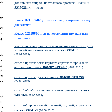
ых
для навивки спирали из стального профиля
- патент
2219036
(20.12.2003)
ем
Класс B21F37/02
упругих колец, например колец
 в
для ключей
ск
по
Класс C21D8/06
при изготовлении прутков или
проволоки
6,
высокопрочный, высоковязкий тонкий стальной пруток
и способ его изготовления
- патент 2494165
(27.09.2013)
ых
я,
способ производства круглого сортового проката из
ая
автоматной стали
- патент 2493267
(20.09.2013)
й;
ем
способ производства катанки
- патент 2491358
на
(27.08.2013)
способ обработки горячекатаного проката
- патент
2486260
(27.06.2013)
ий
и,
сортовой прокат калиброванный, круглый, в прутках
-
ся
патент 2484172
(10.06.2013)