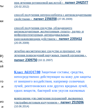
при лечении ретиноевой кислотой
- патент 2442577
ты
(20.02.2012)
способ получения энтеросорбента с антиоксидантными
свойствами
- патент 2356558
(27.05.2009)
ки
способ получения средства, обладающего
антиоксидантным, желчегонным, гепато-, радио- и
нефропротекторным, антирадикальным,
ранозаживляющим действием
- патент 2355412
(20.05.2009)
лечебно-косметическое средство и препарат для
лечения повреждений наружных тканей организма
-
Ф)
патент 2309750
(10.11.2007)
и,
ей
Класс A61Q17/00
Защитные составы; средства,
непосредственно действующие на кожу для защиты
го
от внешнего воздействия, например солнечных
лучей, рентгеновских или других вредных лучей,
 и
едких веществ, бактерий или укусов насекомых
композиции для смягчения поражений, вызванных
из
ультрафиолетовым излучением
- патент 2519206
 и
(10.06.2014)