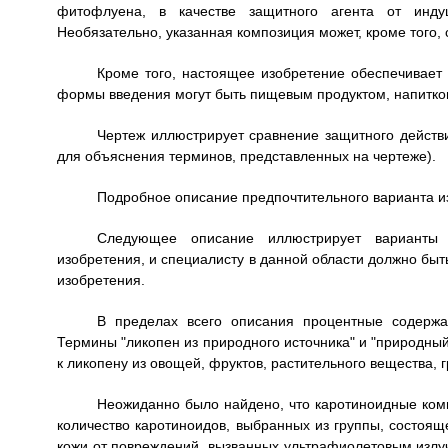
фитофлуена, в качестве защитного агента от инду
Необязательно, указанная композиция может, кроме того, 
Кроме того, настоящее изобретение обеспечивает
формы введения могут быть пищевым продуктом, напитк
Чертеж иллюстрирует сравнение защитного действ
для объяснения терминов, представленных на чертеже).
Подробное описание предпочтительного варианта и
Следующее описание иллюстрирует варианты 
изобретения, и специалисту в данной области должно быт
изобретения.
В пределах всего описания процентные содержа
Термины "ликопен из природного источника" и "природный
к ликопену из овощей, фруктов, растительного вещества, 
Неожиданно было найдено, что каротиноидные ком
количество каротиноидов, выбранных из группы, состо
кожи от повреждений, вызванных ультрафиолетовым излу