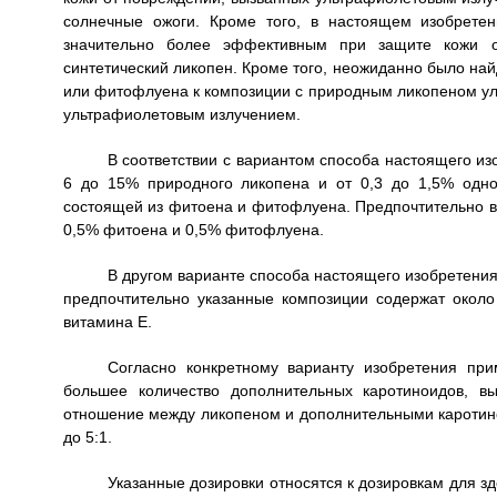
солнечные ожоги. Кроме того, в настоящем изобрете
значительно более эффективным при защите кожи о
синтетический ликопен. Кроме того, неожиданно было на
или фитофлуена к композиции с природным ликопеном ул
ультрафиолетовым излучением.
В соответствии с вариантом способа настоящего из
6 до 15% природного ликопена и от 0,3 до 1,5% одно
состоящей из фитоена и фитофлуена. Предпочтительно в
0,5% фитоена и 0,5% фитофлуена.
В другом варианте способа настоящего изобретени
предпочтительно указанные композиции содержат окол
витамина Е.
Согласно конкретному варианту изобретения пр
большее количество дополнительных каротиноидов, в
отношение между ликопеном и дополнительными каротинои
до 5:1.
Указанные дозировки относятся к дозировкам для здо