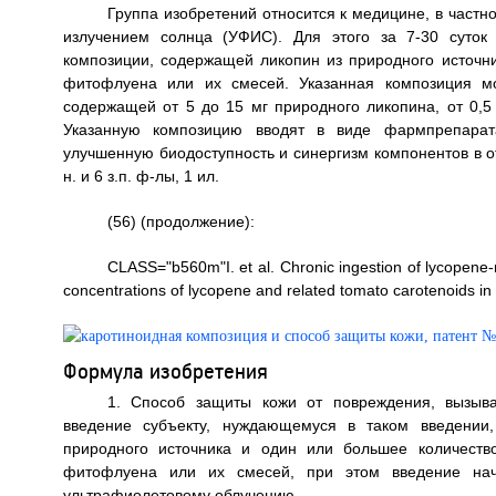
Группа изобретений относится к медицине, в част
излучением солнца (УФИС). Для этого за 7-30 суток
композиции, содержащей ликопин из природного источни
фитофлуена или их смесей. Указанная композиция м
содержащей от 5 до 15 мг природного ликопина, от 0,5
Указанную композицию вводят в виде фармпрепарата
улучшенную биодоступность и синергизм компонентов в 
н. и 6 з.п. ф-лы, 1 ил.
(56) (продолжение):
CLASS="b560m"I. et al. Chronic ingestion of lycopene-
concentrations of lycopene and related tomato carotenoids in 
Формула изобретения
1. Способ защиты кожи от повреждения, вызыв
введение субъекту, нуждающемуся в таком введении,
природного источника и один или большее количеств
фитофлуена или их смесей, при этом введение начи
ультрафиолетовому облучению.