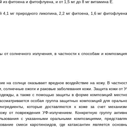
 из фитоена и фитофлуена, и от 1,5 мг до 8 мг витамина Е.
й 4,1 мг природного ликопина, 2,2 мг фитоена, 1,6 мг фитофлуена
ы от солнечного излучения, в частности к способам и композиция
ие на солнце оказывает вредное воздействие на кожу. В частност
и, солнечные ожоги и раковые заболевания кожи. Защита кожи от У
 одежды, а также с помощью защиты в форме композиций местно
ссматривается особая группа защитных композиций для орально
нгредиенты, которые доставляются к коже за счет механизм
кожу от повреждения УФ-излучением. Конкретную группу активн
ользования с указанными оральными композициями, представля
ование смеси каротиноидов, где катаксантин является основн