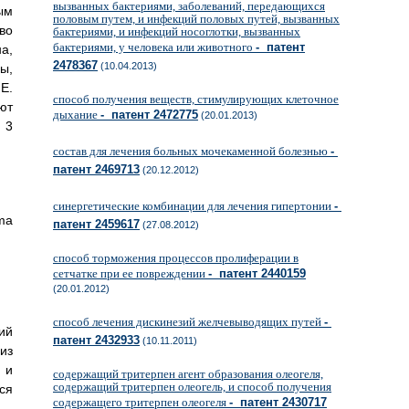
вызванных бактериями, заболеваний, передающихся
ым
половым путем, и инфекций половых путей, вызванных
во
бактериями, и инфекций носоглотки, вызванных
бактериями, у человека или животного
- патент
а,
2478367
(10.04.2013)
ы,
Е.
способ получения веществ, стимулирующих клеточное
ют
дыхание
- патент 2472775
(20.01.2013)
 3
состав для лечения больных мочекаменной болезнью
-
патент 2469713
(20.12.2012)
синергетические комбинации для лечения гипертонии
-
sma
патент 2459617
(27.08.2012)
способ торможения процессов пролиферации в
сетчатке при ее повреждении
- патент 2440159
(20.01.2012)
способ лечения дискинезий желчевыводящих путей
-
ий
патент 2432933
(10.11.2011)
из
 и
содержащий тритерпен агент образования олеогеля,
содержащий тритерпен олеогель, и способ получения
ся
содержащего тритерпен олеогеля
- патент 2430717