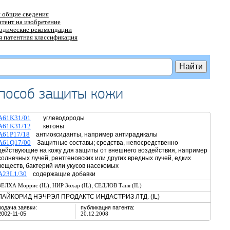
 общие сведения
атент на изобретение
тодические рекомендации
 патентная классификация
способ защиты кожи
A61K31/01
углеводороды
A61K31/12
кетоны
A61P17/18
антиоксиданты, например антирадикалы
A61Q17/00
Защитные составы; средства, непосредственно
действующие на кожу для защиты от внешнего воздействия, например
солнечных лучей, рентгеновских или других вредных лучей, едких
веществ, бактерий или укусов насекомых
A23L1/30
содержащие добавки
,
,
ЗЕЛХА Моррис (IL)
НИР Зохар (IL)
СЕДЛОВ Таня (IL)
ЛАЙКОРИД НЭЧРЭЛ ПРОДАКТС ИНДАСТРИЗ ЛТД. (IL)
подача заявки:
публикация патента:
2002-11-05
20.12.2008