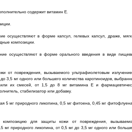
дополнительно содержит витамин Е.
зиции.
ние осуществляют в форме капсул, гелевых капсул, драже, мягк
идные композиции.
дение осуществляют в форме орального введения в виде пищев
жи от повреждения, вызываемого ультрафиолетовым излучение
 до 3,5 мг одного или большего количества каротиноидов, выбранн
или их смесей, от 1,5 до 8 мг витамина Е и фармацевтичес
лнитель, стабилизатор или добавку.
я 5 мг природного ликопина, 0,5 мг фитоена, 0,45 мг фитофлуена
й композицию для защиты кожи от повреждения, вызываемо
 мг природного ликопина, от 0,5 мг до 3,5 мг одного или больше