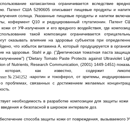
спользование катаксантина ограничивается вследствие вредно
цию. Патент США 5290605 описывает пищевые продукты и напитк
злучения солнца. Указанные пищевые продукты и напитки включа
ролы, кофермент Q10 и редуцированный глутатионин. Патент С
кожи от УФ-излучения и его вредного воздействия, где композиц
пользование такой композиции ограничивается отрицательн
огут оказывать влияние на здоровье субъектов при определенн
дено, что избыток витамина А, который продуцируется в организ
е на здоровье. Stahl и др. ("Диетическая томатная паста защища
ением") ("Dietary Tomato Paste Protects against Ultraviolet Ligh
ion of Nutrients, Research Communication, (2001) 1449-1451) показ
которая, как известно, содержит ликопе
-каротин и токоферол, от эритемы, индуцированн
 о проблемах, связанных с достижением желаемых концентрац
ость.
твует необходимость в разработке композиции для защиты кожи 
 введения и безопасной в широком интервале доз.
беспечение способа защиты кожи от повреждения, вызываемого У