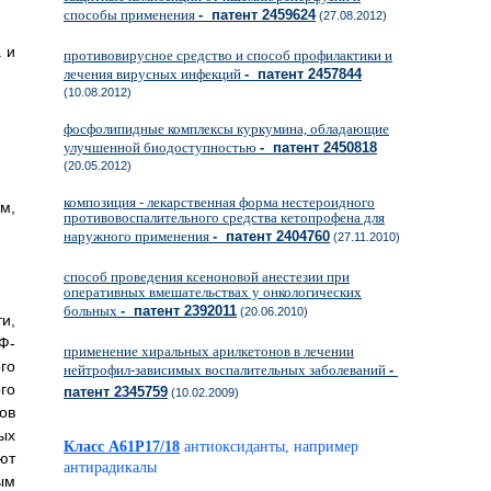
способы применения
- патент 2459624
(27.08.2012)
 и
противовирусное средство и способ профилактики и
лечения вирусных инфекций
- патент 2457844
(10.08.2012)
фосфолипидные комплексы куркумина, обладающие
улучшенной биодоступностью
- патент 2450818
(20.05.2012)
композиция - лекарственная форма нестероидного
м,
противовоспалительного средства кетопрофена для
наружного применения
- патент 2404760
(27.11.2010)
способ проведения ксеноновой анестезии при
оперативных вмешательствах у онкологических
больных
- патент 2392011
(20.06.2010)
и,
Ф-
применение хиральных арилкетонов в лечении
го
нейтрофил-зависимых воспалительных заболеваний
-
го
патент 2345759
(10.02.2009)
ов
ых
Класс A61P17/18
антиоксиданты, например
ют
антирадикалы
ым