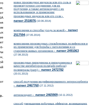
новое производное индазола или его соль и
го
промежуточное соединение для их
и,
получения, а также антиоксидант с их
использованием, и применение
ют
производных индазола или его соли
-
ША
патент 2518076
(10.06.2014)
ия
ым
композиции и способы ухода за кожей
- патент
ых
2517594
(27.05.2014)
ме
ет
композиции производных стильбеновых полифенолов и
их применение для борьбы с патологиями и со
t-
старением живых организмов
- патент 2491063
али
(27.08.2013)
н,
ой
производные пиридинона и пиридазинона в
качестве ингибиторов поли(adp-рибоза)
ий
полимеразы (parp)
- патент 2472782
(20.01.2013)
от
способ получения модифицированного энтеросорбента
- патент 2467760
(27.11.2012)
антиоксидант
- патент 2465909
(10.11.2012)
Ф-
способ уменьшения побочных эффектов, возникающих