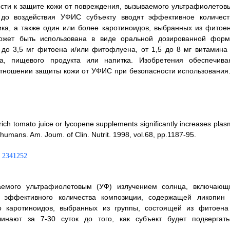
ности к защите кожи от повреждения, вызываемого ультрафиолетов
 до воздействия УФИС субъекту вводят эффективное количест
ка, а также один или более каротиноидов, выбранных из фитоен
ожет быть использована в виде оральной дозированной форм
 до 3,5 мг фитоена и/или фитофлуена, от 1,5 до 8 мг витамина 
, пищевого продукта или напитка. Изобретения обеспечива
отношении защиты кожи от УФИС при безопасности использования.
rich tomato juice or lycopene supplements significantly increases pla
humans. Am. Joum. of Clin. Nutrit. 1998, vol.68, pp.1187-95.
аемого ультрафиолетовым (УФ) излучением солнца, включающ
 эффективного количества композиции, содержащей ликопин 
о каротиноидов, выбранных из группы, состоящей из фитоена
нают за 7-30 суток до того, как субъект будет подвергать