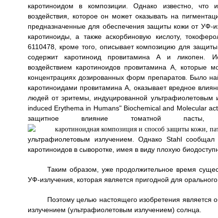
каротиноидом в композиции. Однако известно, что и
воздействия, которое он может оказывать на пигмента
предназначенные для обеспечения защиты кожи от УФ-и
каротиноиды, а также аскорбиновую кислоту, токофе
6110478, кроме того, описывает композицию для защиты 
содержит каротиноид провитамина А и ликопен. Ис
воздействием каротиноидов провитамина А, которые м
концентрациях дозированных форм препаратов. Было най
каротиноидами провитамина А, оказывает вредное влияни
людей от эритемы, индуцированной ультрафиолетовым излуч
induced Erythema in Humans" Biochemical and Molecular act
защитное влияние томатной пасты, 
ультрафиолетовым излучением. Однако Stahl сообщал
каротиноидов в сыворотке, имея в виду плохую биодоступн
Таким образом, уже продолжительное время сущес
УФ-излучения, которая является пригодной для орального
Поэтому целью настоящего изобретения является о
излучением (ультрафиолетовым излучением) солнца.