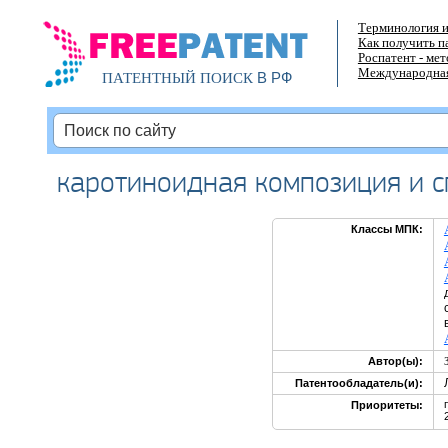
Терминология и
Как получить п
Роспатент - ме
Международная
В РФ
ПАТЕНТНЫЙ ПОИСК
каротиноидная композиция и 
Классы МПК:
Автор(ы):
Патентообладатель(и):
Приоритеты: