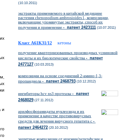
(10.10.2011)
экстракты применяемого в китайской медицине
растения chenopodium ambrosioides l., композиции,
включающие упомянутые экстракты, способ их
получения и применение
- патент 2423111
(10.07.2011)
их
Класс A61K31/12
кетоны
получение квартернизованных производных усниновой
ых
кислоты и их биологические свойства
- патент
2477127
(10.03.2013)
композиции на основе соединений 2-амино-1,3-
м,
пропандиола
- патент 2468793
(10.12.2012)
ых
ки
ингибиторы hcv ns3 протеазы
- патент
2468029
(27.11.2012)
 и
арилфосфорамидаты нуклеозида и их
применение в качестве противовирусных
средств для лечения вирусного гепатита с
-
патент 2464272
(20.10.2012)
го
го
защитные композиции от ишемии/реперфузии и