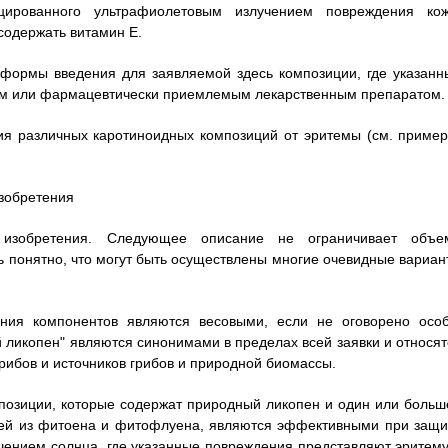
цированного ультрафиолетовым излучением повреждения кож
содержать витамин Е.
 формы введения для заявляемой здесь композиции, где указанн
ом или фармацевтически приемлемым лекарственным препаратом.
ия различных каротиноидных композиций от эритемы (см. пример
зобретения
изобретения. Следующее описание не ограничивает объе
ь понятно, что могут быть осуществлены многие очевидные вариан
ния компонентов являются весовыми, если не оговорено особ
 ликопен" являются синонимами в пределах всей заявки и относят
грибов и источников грибов и природной биомассы.
позиции, которые содержат природный ликопен и один или больш
ящей из фитоена и фитофлуена, являются эффективными при защи
чением солнца, где указанные повреждения представляют эритему