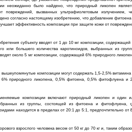
нии неожиданно было найдено, что природный ликопен являет
т повреждений, вызванных ультрафиолетовым излучением, ч
йдено согласно настоящему изобретению, что добавление фитоена 
учшает эффективность композиции при защите кожи от поврежден
обретения субъекту вводят от 1 до 10 мг композиции, содержащей 
го или большего количества каротиноидов, выбранных из групп
водят около 5 мг композиции, содержащей 6% природного ликопен
я вышеупомянутые композиции могут содержать 1,5-2,5% витамина 
о 6% природного ликопена, 0,5% фитоена, 0,5% фитофлуена и 
именяемые композиции включают природный ликопен и один и
ыбранных из группы, состоящей из фитоена и фитофлуена, г
дами находится в пределах от 20:1 до 5:1, предпочтительно от 8
рового взрослого человека весом от 50 кг до 70 кг и, таким образ