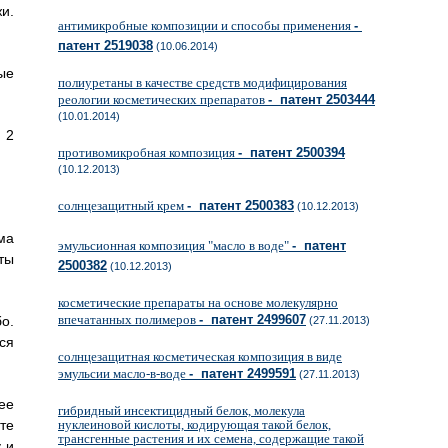
и.
антимикробные композиции и способы применения
-
патент 2519038
(10.06.2014)
ые
полиуретаны в качестве средств модифицирования
реологии косметических препаратов
- патент 2503444
(10.01.2014)
 2
противомикробная композиция
- патент 2500394
(10.12.2013)
солнцезащитный крем
- патент 2500383
(10.12.2013)
ма
эмульсионная композиция "масло в воде"
- патент
ты
2500382
(10.12.2013)
косметические препараты на основе молекулярно
впечатанных полимеров
- патент 2499607
о.
(27.11.2013)
ся
солнцезащитная косметическая композиция в виде
эмульсии масло-в-воде
- патент 2499591
(27.11.2013)
ее
гибридный инсектицидный белок, молекула
те
нуклеиновой кислоты, кодирующая такой белок,
трансгенные растения и их семена, содержащие такой
 и