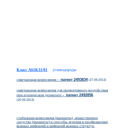
Класс A61K31/01
углеводороды
смягчающая композиция
- патент 2493834
(27.09.2013)
смягчающая композиция для превентивного воздействия
при атопическом дерматите
- патент 2492856
(20.09.2013)
стабильная композиция (варианты), лекарственное
средство (варианты) и способы лечения и профилактики
кожных инфекций и инфекций кожных структур,