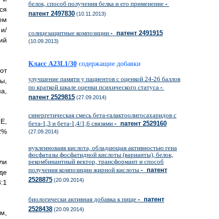
белок, способ получения белка и его применение
-
ся
патент 2497830
(10.11.2013)
ем
и/
солнцезащитные композиции
- патент 2491915
ий
(10.09.2013)
Класс A23L1/30
содержащие добавки
от
улучшение памяти у пациентов с оценкой 24-26 баллов
ы,
по краткой шкале оценки психического статуса
-
а,
патент 2529815
(27.09.2014)
синергетическая смесь бета-галактоолигосахаридов с
Е,
бета-1,3 и бета-1,4/1,6 связями
- патент 2529160
2%
(27.09.2014)
нуклеиноваяя кислота, обладающая активностью гена
фосфатазы фосфатидной кислоты (варианты), белок,
ли
рекомбинантный вектор, трансформант и способ
получения композиции жирной кислоты
- патент
де
2528875
(20.09.2014)
:1
биологически активная добавка к пище
- патент
2528438
(20.09.2014)
ом,