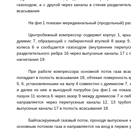
газоходом, а с другой через каналы в стенке разделите
всасывания.
На фиг.1 показан меридианальный (продольный) разр
Центробежный компрессор содержит корпус 1, крышк
думмис 7, образующий с лабиринтной втулкой 8 зазор 9,
колеса 6 и сообщается газоходом (внутренние перепус
разделительного ребра 16 через выпускные каналы 17 с
нагнетания 19.
При работе компрессора основной поток газа всас
попадает в полость всасывания 18, обтекая поверхность 
5, 6, установленными на валу 4 совместно с думмисом 7, 
и далее из нее в выходной патрубок (на фиг.1 не показа
пазухи 11 колеса 6 через зазор 9 между думмисом 7 и лаб
направляется через перепускные каналы 12, 13 трубо
выпускные каналы 17 в полость всасывания 18.
Байпасируемый газовый поток, проходя выпускные к
основным потоком газа и направляется на вход в первое р