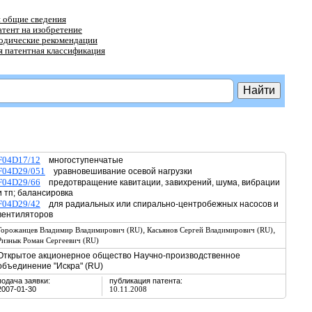
 общие сведения
атент на изобретение
тодические рекомендации
 патентная классификация
F04D17/12
многоступенчатые
F04D29/051
уравновешивание осевой нагрузки
F04D29/66
предотвращение кавитации, завихрений, шума, вибрации
и тп; балансировка
F04D29/42
для радиальных или спирально-центробежных насосов и
вентиляторов
,
,
Горожанцев Владимир Владимирович (RU)
Касьянов Сергей Владимирович (RU)
Ризнык Роман Сергеевич (RU)
Открытое акционерное общество Научно-производственное
объединение "Искра" (RU)
подача заявки:
публикация патента:
2007-01-30
10.11.2008