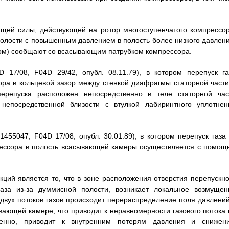
щей силы, действующей на ротор многоступенчатого компрессор
полости с повышенным давлением в полость более низкого давлени
сом) сообщают со всасывающим патрубком компрессора.
17/08, F04D 29/42, опубл. 08.11.79), в котором перепуск га
ра в кольцевой зазор между стенкой диафрагмы статорной части
ерепуска расположен непосредственно в теле статорной час
 непосредственной близости с втулкой лабиринтного уплотнен
55047, F04D 17/08, опубл. 30.01.89), в котором перепуск газа 
рессора в полость всасывающей камеры осуществляется с помощ
ций является то, что в зоне расположения отверстия перепускно
газа из-за думмисной полости, возникает локальное возмущен
 двух потоков газов происходит перераспределение поля давлений
ающей камере, что приводит к неравномерности газового потока 
венно, приводит к внутренним потерям давления и снижен