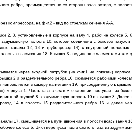
льного ребра, преимущественно со стороны вала ротора, с полост
ез компрессора, на фиг.2 - вид по стрелкам сечения А-А.
и 2, 3, установленные в корпусе на валу 4, рабочие колеса 5, 6
 задуммисную полость 10, которая соединена с боковой пазухой 
кные каналы 12, 13 и трубопровод 14) с внутренней полостью 
 полостью всасывания 18. Крышка 3 соединена с элементами каме
ывается через входной патрубок (на фиг.1 не показан) корпуса 
крышки 2 и разделительного ребра 16, сжимается рабочими колеса
и направляется в камеру нагнетания 19, присоединенную к крышке 
н) корпуса 1. Часть газа в сжатом состоянии поступает из боков
иринтной втулкой 8 в задуммисную полость 10 в крышке 3. Далее г
провод 14 в полость 15 разделительного ребра 16 и далее чер
аналы 17, смешивается на пути движения в полости всасывания 18
абочее колесо 5. Цикл перепуска части сжатого газа из задуммисн