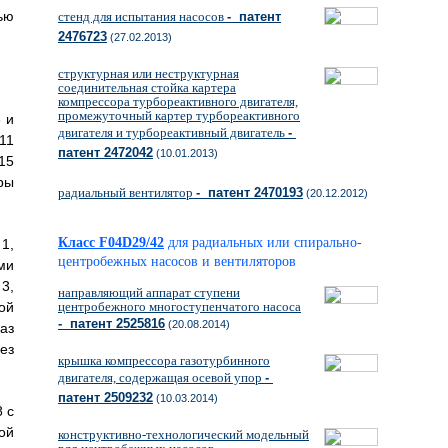
ью
стенд для испытания насосов
- патент
2476723
(27.02.2013)
структурная или неструктурная
соединительная стойка картера
компрессора турбореактивного двигателя,
промежуточный картер турбореактивного
 и
двигателя и турбореактивный двигатель
-
11
патент 2472042
(10.01.2013)
15
ры
радиальный вентилятор
- патент 2470193
(20.12.2012)
Класс F04D29/42
для радиальных или спирально-
1,
центробежных насосов и вентиляторов
ми
3,
направляющий аппарат ступени
ой
центробежного многоступенчатого насоса
- патент 2525816
(20.08.2014)
аз
ез
крышка компрессора газотурбинного
двигателя, содержащая осевой упор
-
патент 2509232
(10.03.2014)
 с
ой
конструктивно-технологический модельный