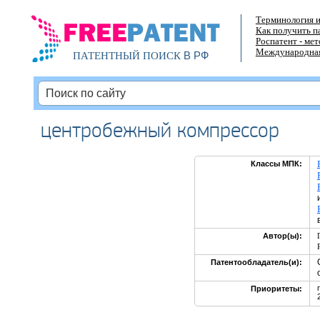
Терминология и
Как получить п
Роспатент - ме
Международная
В РФ
ПАТЕНТНЫЙ ПОИСК
центробежный компрессор
Классы МПК:
Автор(ы):
Патентообладатель(и):
Приоритеты: