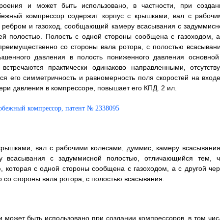
троения и может быть использовано, в частности, при создан
обежный компрессор содержит корпус с крышками, вал с рабочи
м ребром и газоход, сообщающий камеру всасывания с задуммисн
ей полостью. Полость с одной стороны сообщена с газоходом, а
 преимущественно со стороны вала ротора, с полостью всасывани
вышенного давления в полость пониженного давления основной
встречаются практически одинаково направленными, отсутству
ся его симметричность и равномерность поля скоростей на входе
ри давления в компрессоре, повышает его КПД. 2 ил.
рышками, вал с рабочими колесами, думмис, камеру всасывания
у всасывания с задуммисной полостью, отличающийся тем, ч
 которая с одной стороны сообщена с газоходом, а с другой чер
 со стороны вала ротора, с полостью всасывания.
и может быть использовано при создании компрессоров, в том чис