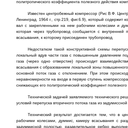
политропического коэффициента полезного действия ком
Известен центробежный компрессор (Рис В.Ф. Цен
Ленинград. 1964 г., стр.219, фиг.6.9), который содержит
вал с закрепленными на нем рабочими колесами и дум
которая через трубопровод сообщается с внутренней п
всасывания, к которому присоединен трубопровод.
Недостатком такой конструктивной схемы перепус
локальный вдув части газа с повышенным давлением по
газа (через одно отверстие) происходит взаимодейст
всасывания с образованием локальной зоны повышенного
основной поток газа с отклонением. При этом происход
неравномерности на входе в первую ступень компрессора,
снижающих его политропический коэффициент полезного 
Технической задачей заявляемого технического реш
условий перепуска вторичного потока газа из задумиссной
Технический результат достигается тем, что в 
рабочими колесами, думмис, камеру всасывания с ра
задуммисной полостью, разделительное ребро выполне