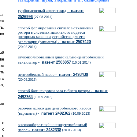
завихрений, шума, вибрации и тп; балансировка
турбонасосный агрегат жрд
- патент
а-
2526996
(27.08.2014)
лен
ь,
способ формирования сигналов отклонения
ротора в системах магнитного подвеса
ка
роторных машин и устройство для его
реализации (варианты)
- патент 2507420
(20.02.2014)
ый
звукоизолированный диагонально-центробежный
ве
вентилятор
- патент 2503857
(10.01.2014)
ре
ть
центробежный насос
- патент 2493439
го
(20.09.2013)
а,
способ балансировки вала гибкого ротора
- патент
2492364
(10.09.2013)
ия
рабочее колесо для центробежного насоса
(варианты)
- патент 2492362
(10.09.2013)
 с
высокооборотный шнекоцентробежный
 с
насос
- патент 2482338
(20.05.2013)
 с