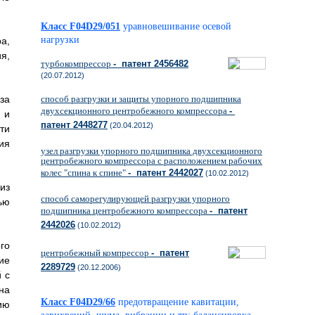
Класс F04D29/051
уравновешивание осевой
нагрузки
а,
я,
турбокомпрессор
- патент 2456482
(20.07.2012)
за
способ разгрузки и защиты упорного подшипника
двухсекционного центробежного компрессора
-
 и
патент 2448277
(20.04.2012)
ти
ия
узел разгрузки упорного подшипника двухсекционного
центробежного компрессора с расположением рабочих
колес "спина к спине"
- патент 2442027
(10.02.2012)
из
способ саморегулирующей разгрузки упорного
ью
подшипника центробежного компрессора
- патент
2442026
(10.02.2012)
го
центробежный компрессор
- патент
ие
2289729
(20.12.2006)
 с
на
Класс F04D29/66
предотвращение кавитации,
ию