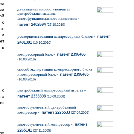
ии
двухвальная многоступенчатая
ми
центробежная машина
ой
многофункционального назначения
-
 с
патент 2402694
(27.10.2010)
я.
 и
усовершенствования компрессорных блоков
- патент
ет
2401391
(10.10.2010)
 в
компрессорный блок
- патент 2396466
(10.08.2010)
способ эксплуатации компрессорного блока
и компрессорный блок
- патент 2396465
(10.08.2010)
 с
центробежный компрессорный агрегат
-
то
патент 2333398
(10.09.2008)
ез
многоступенчатый центробежный
компрессор
- патент 2275533
(27.04.2006)
многоступенчатый компрессор
- патент
2265141
(27.11.2005)
ле