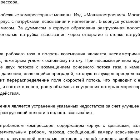
прессора.
тробежные компрессорные машины. Изд. «Машиностроение». Москв
 корпус с патрубками. всасывания и нагнетания. В корпусе установ
мисом. За думмисом в корпусе образована разгрузочная полост
олостью патрубка всасывания через отверстие в стенке патруб
ка рабочего газа в полость всасывания является несимметричн
д некоторым углом к основному потоку. При несимметричном вду
вие двух потоков с возмущением основного потока газа в каме
 давления, являющейся преградой, которую вынужден преодолева
ит перераспределение поля скоростей потока, что приводит к е
 и соответственно, росту объемных внутренних потерь компрессор
действия.
ения является устранение указанных недостатков за счет улучшен
 разгрузочной полости в полость всасывания.
центробежном компрессоре, содержащем корпус с крышками, вал
зделительным ребром, газоход, сообщающий камеру всасывания
но с внутренней полостью, которая с одной стороны сообщена