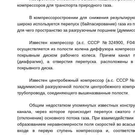
компрессоров для транспорта природного газа.
В компрессоростроении для снижения результирую
широко используется перепуск (байпасирование) газа из 
для чего пространство за разгрузочным поршнем (думми
Известен компрессор (а.с. СССР №324900, F04D 
осуществляется из полости колена диффузора компрессо
покрывным диском рабочего колеса. Причем канал п
(диафрагме), а отверстия перепуска. расположены в
покрывного диска.
Известен центробежный компрессор (а.с. СССР №14
задуммисной разгрузочной полости центробежного комп
трубопровода, соединяющего вышеназванные полости.
Общим недостатком упомянутых известных конструк
канала, через которое происходит перепуск сжатого 
(отклонение) основного потока газа. При взаимодействии
образованием неравномерности поля скоростей во всасыв
входе в первую ступень компрессора и, соответст