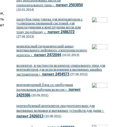
ряд центробежных насосов
горизонтального типа
- патент 2503850
(10.01.2014)
и,
ть
патрубок типа улитка для вентиляторов с
усовершенствованной системой для
ет
присоединения к конструкции котла или
тому подобному
- патент 2486372
(27.06.2013)
комплексный гидравлический канал
вертикального нефтяного электронасосного
агрегата
- патент 2472044
(10.01.2013)
коллектор, в частности коллектор спирального типа для
вентиляторов для использования в вытяжных шкафах
экстракторов
- патент 2454573
(27.06.2012)
вентиляторный блок со свободным
радиальным рабочим колесом
- патент
2429386
(20.09.2011)
центробежный вентилятор предпочтительно для
вытяжных колпаков и вытяжных устройств для дыма
-
патент 2426013
(10.08.2011)