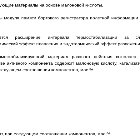
рующие материалы на основе малоновой кислоты.
ы модуля памяти бортового регистратора полетной информации 
яется расширение интервала термостабилизации за сч
мический эффект плавления и эндотермический эффект разложени
ермостабилизирующий материал разового действия выполнен 
тве активного компонента содержит малоновую кислоту, катализат
 следующем соотношении компонентов, мас.%:
ат, при следующем соотношении компонентов, мас.%: