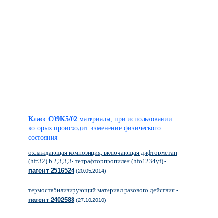
Класс C09K5/02
материалы, при использовании
которых происходит изменение физического
состояния
охлаждающая композиция, включающая дифторметан
(hfc32) b 2,3,3,3- тетрафторпропилен (hfo1234yf)
-
патент 2516524
(20.05.2014)
термостабилизирующий материал разового действия
-
патент 2402588
(27.10.2010)