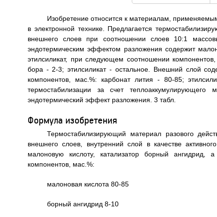
Изобретение относится к материалам, применяемым
в электронной технике. Предлагается термостабилизир
внешнего слоев при соотношении слоев 10:1 массовы
эндотермическим эффектом разложения содержит малоно
этилсиликат, при следующем соотношении компонентов, 
бора - 2-3; этилсиликат - остальное. Внешний слой со
компонентов, мас.%: карбонат лития - 80-85; этилсил
термостабилизации за счет теплоаккумулирующего 
эндотермический эффект разложения. 3 табл.
Формула изобретения
Термостабилизирующий материал разового дейст
внешнего слоев, внутренний слой в качестве активно
малоновую кислоту, катализатор борный ангидрид, 
компонентов, мас.%:
малоновая кислота 80-85
борный ангидрид 8-10