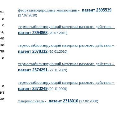
фторуглеводородные композиции
- патент 2395539
ры
(27.07.2010)
 и
 с
термостабилизирующий материал разового действия
-
а,
патент 2394868
(20.07.2010)
ид
ии
термостабилизирующий материал разового действия
-
ла
патент 2378312
(10.01.2010)
 и
термостабилизирующий материал разового действия
-
патент 2374291
(27.11.2009)
термостабилизирующий материал разового действия
-
 и
патент 2373249
(20.11.2009)
ит
ии
хладоноситель
- патент 2318010
(27.02.2008)