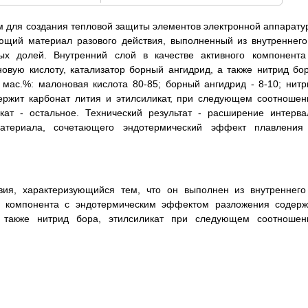
 для создания тепловой защиты элементов электронной аппарату
ующий материал разового действия, выполненный из внутреннего
х долей. Внутренний слой в качестве активного компонента
вую кислоту, катализатор борный ангидрид, а также нитрид бор
мас.%: малоновая кислота 80-85; борный ангидрид - 8-10; нитр
держит карбонат лития и этилсиликат, при следующем соотношен
икат - остальное. Технический результат - расширение интерва
материала, сочетающего эндотермический эффект плавления
вия, характеризующийся тем, что он выполнен из внутреннего
го компонента с эндотермическим эффектом разложения содерж
а также нитрид бора, этилсиликат при следующем соотношен