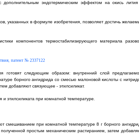
 с дополнительным эндотермическим эффектом на окись лития
ков, указанных в формуле изобретения, позволяет достичь желаем
ристики компонентов термостабилизирующего материала разово
ия готовят следующим образом: внутренний слой предлагаемо
атуре борного ангидрида со смесью малоновой кислоты с нитрид
тем добавляют связующее - этилсиликат.
 и этилсиликата при комнатной температуре.
ют смешиванием при комнатной температуре 8 г борного ангидри
, полученной простым механическим растиранием, затем добавля