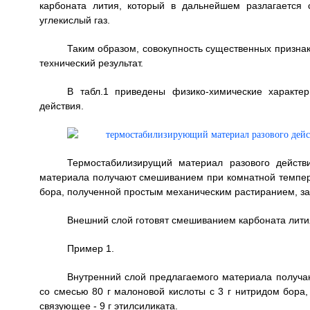
карбоната лития, который в дальнейшем разлагается
углекислый газ.
Таким образом, совокупность существенных призна
технический результат.
В табл.1 приведены физико-химические характе
действия.
Термостабилизирущий материал разового действ
материала получают смешиванием при комнатной темпер
бора, полученной простым механическим растиранием, за
Внешний слой готовят смешиванием карбоната лития
Пример 1.
Внутренний слой предлагаемого материала получа
со смесью 80 г малоновой кислоты с 3 г нитридом бора
связующее - 9 г этилсиликата.