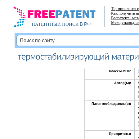
Терминология и
Как получить п
Роспатент - ме
Международная
В РФ
ПАТЕНТНЫЙ ПОИСК
термостабилизирующий матери
Классы МПК:
Автор(ы):
Патентообладатель(и):
Приоритеты: