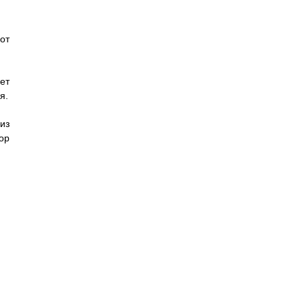
от
ет
я.
из
ор