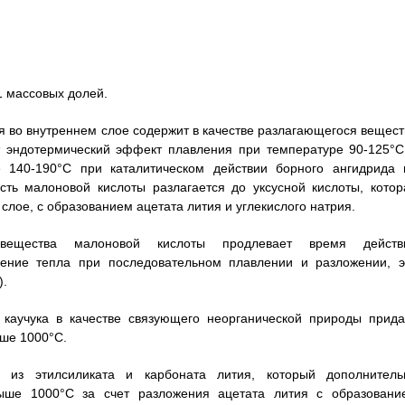
1 массовых долей.
 во внутреннем слое содержит в качестве разлагающегося вещест
т эндотермический эффект плавления при температуре 90-125°С
 140-190°С при каталитическом действии борного ангидрида 
асть малоновой кислоты разлагается до уксусной кислоты, котор
лое, с образованием ацетата лития и углекислого натрия.
 вещества малоновой кислоты продлевает время действ
щение тепла при последовательном плавлении и разложении, э
).
 каучука в качестве связующего неорганической природы прида
ыше 1000°С.
 из этилсиликата и карбоната лития, который дополнитель
ыше 1000°С за счет разложения ацетата лития с образовани