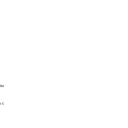
ры
 с