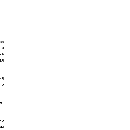
ва
 и
на
ая
ия
то
ет
но
ем