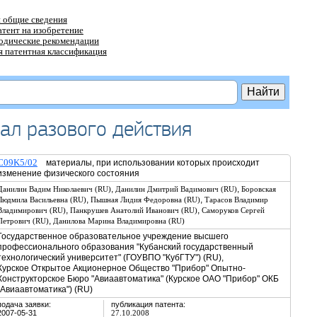
 общие сведения
атент на изобретение
тодические рекомендации
 патентная классификация
ал разового действия
C09K5/02
материалы, при использовании которых происходит
изменение физического состояния
,
,
Данилин Вадим Николаевич (RU)
Данилин Дмитрий Вадимович (RU)
Боровская
,
,
Людмила Васильевна (RU)
Пышная Лидия Федоровна (RU)
Тарасов Владимир
,
,
Владимирович (RU)
Панкрушев Анатолий Иванович (RU)
Саморуков Сергей
,
Петрович (RU)
Данилова Марина Владимировна (RU)
Государственное образовательное учреждение высшего
профессионального образования "Кубанский государственный
технологический университет" (ГОУВПО "КубГТУ") (RU),
Курское Открытое Акционерное Общество "Прибор" Опытно-
Конструкторское Бюро "Авиаавтоматика" (Курское ОАО "Прибор" ОКБ
"Авиаавтоматика") (RU)
подача заявки:
публикация патента:
2007-05-31
27.10.2008