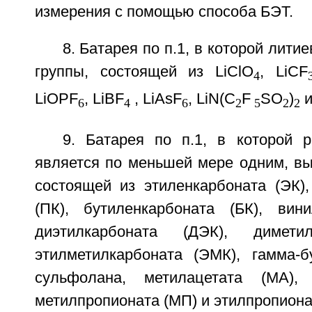
измерения с помощью способа БЭТ.
8. Батарея по п.1, в которой лити
группы, состоящей из LiClO
, LiCF
4
LiOPF
, LiBF
, LiAsF
, LiN(C
F
SO
)
и
6
4
6
2
5
2
2
9. Батарея по п.1, в которой р
является по меньшей мере одним, вы
состоящей из этиленкарбоната (ЭК),
(ПК), бутиленкарбоната (БК), вини
диэтилкарбоната (ДЭК), диметил
этилметилкарбоната (ЭМК), гамма-бу
сульфолана, метилацетата (МА), 
метилпропионата (МП) и этилпропиона