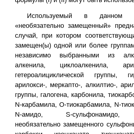
формулы (I) и (II) могут быть использ
Используемый в данном о
«необязательно замещенный» предн
случай, при котором соответствующи
замещен(ы) одной или более группам
независимо выбранными из алки
алкенила, циклоалкенила, ари
гетероалициклической группы, гид
арилокси-, меркапто-, алкилтио-, арил
группы, галогена, карбонила, тиокарб
N-карбамила, О-тиокарбамила, N-тио
N-амидо, S-сульфонамидо, N
необязательно замещенного сульфони