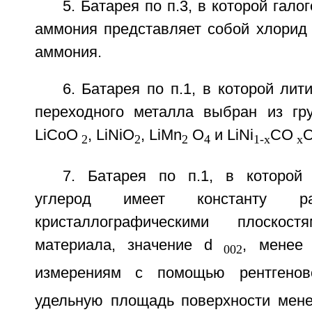
5. Батарея по п.3, в которой гал
аммония представляет собой хлорид
аммония.
6. Батарея по п.1, в которой ли
переходного металла выбран из гр
LiCoO
, LiNiO
, LiMn
O
и LiNi
CO
2
2
2
4
1-x
x
7. Батарея по п.1, в которой
углерод имеет константу ра
кристаллографическими плоскост
материала, значение d
, менее 
002
измерениям с помощью рентгенов
удельную площадь поверхности мен