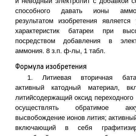
и неводный электролит с добавкой с
способного давать ионы аммон
результатом изобретения является
характеристик батареи при высо
посредством добавления в элект
аммония. 8 з.п. ф-лы, 1 табл.
Формула изобретения
1. Литиевая вторичная бата
активный катодный материал, в
литийсодержащий оксид переходного 
осуществлять обратимое акк
высвобождение ионов лития; активны
включающий в себя графитизир