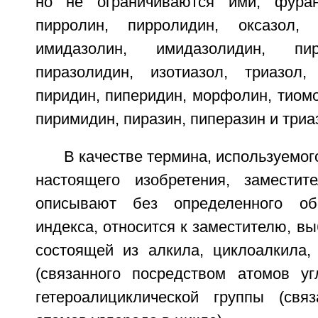
но не ограничиваются ими, фуран
пирролин, пирролидин, оксазол, 
имидазолин, имидазолидин, пир
пиразолидин, изотиазол, триазол,
пиридин, пиперидин, морфолин, тиом
пиримидин, пиразин, пиперазин и триа
В качестве термина, используемог
настоящего изобретения, заместит
описывают без определенного об
индекса, относится к заместителю, вы
состоящей из алкила, циклоалкила, 
(связанного посредством атомов у
гетероалициклической группы (свя