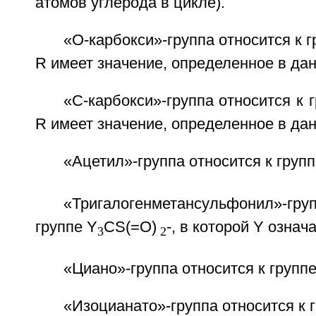
атомов углерода в цикле).
«О-карбокси»-группа относится к г
R имеет значение, определенное в да
«C-карбокси»-группа относится к 
R имеет значение, определенное в да
«Ацетил»-группа относится к груп
«Тригалогенметансульфонил»-г
группе Y
CS(=O)
-, в которой Y означа
3
2
«Циано»-группа относится к группе
«Изоцианато»-группа относится к 