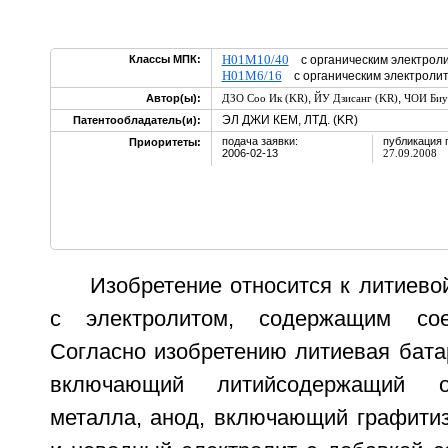
H01M10/40
Классы МПК:
с органическим электрол
H01M6/16
с органическим электроли
,
,
Автор(ы):
ДЗО Соо Ик (KR)
ЙУ Дзисанг (KR)
ЧОИ Биу
ЭЛ ДЖИ КЕМ, ЛТД. (KR)
Патентообладатель(и):
подача заявки:
публикация 
Приоритеты:
2006-02-13
27.09.2008
Изобретение относится к литиево
с электролитом, содержащим сое
Согласно изобретению литиевая бата
включающий литийсодержащий о
металла, анод, включающий графитиз