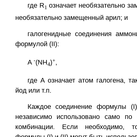
где R
означает необязательно за
1
необязательно замещенный арил; и
галогенидные соединения аммон
формулой (II):
-
+
А
(NH
)
,
4
где А означает атом галогена, та
йод или т.п.
Каждое соединение формулы (I)
независимо использовано само по
комбинации. Если необходимо, т