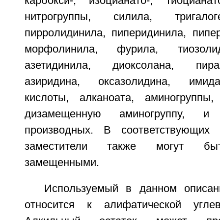
карбокси-, изоцианато-, тиоцианато
нитрогруппы, силила, тригалоге
пирролидинила, пиперидинила, пипер
морфолинила, фурила, тиозолид
азетидинила, диоксолана, пира
азиридина, оксазолидина, имида
кислоты, алканоата, аминогруппы
дизамещенную аминогруппу, 
производных. В соответствующих 
заместители также могут быт
замещенными.
Используемый в данном описан
относится к алифатической углев