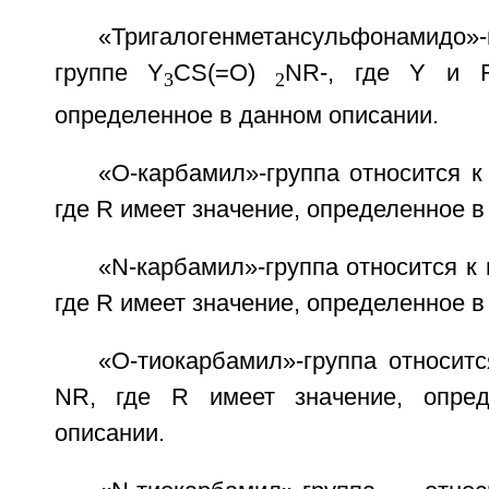
«Тригалогенметансульфонамидо»-
группе Y
CS(=O)
NR-, где Y и R
3
2
определенное в данном описании.
«O-карбамил»-группа относится к
где R имеет значение, определенное в
«N-карбамил»-группа относится к
где R имеет значение, определенное в
«O-тиокарбамил»-группа относитс
NR, где R имеет значение, опре
описании.