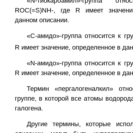
«N-тиокарбамил»-группа от
ROC(=S)NH-, где R имеет значени
данном описании.
«C-амидо»-группа относится к гр
R имеет значение, определенное в да
«N-амидо»-группа относится к гр
R имеет значение, определенное в да
Термин «пергалогеналкил» отн
группе, в которой все атомы водоро
галогена.
Другие термины, которые испо