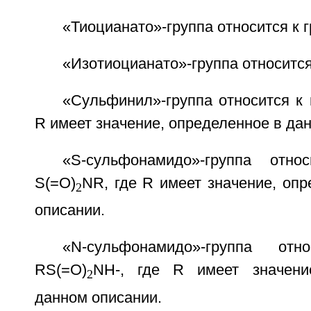
«Тиоцианато»-группа относится к 
«Изотиоцианато»-группа относится
«Сульфинил»-группа относится к г
R имеет значение, определенное в да
«S-сульфонамидо»-группа отн
S(=O)
NR, где R имеет значение, оп
2
описании.
«N-сульфонамидо»-группа от
RS(=O)
NH-, где R имеет значени
2
данном описании.