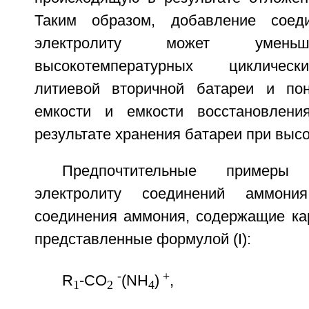
Таким образом, добавление соед
электролиту может уменьш
высокотемпературных циклическ
литиевой вторичной батареи и пон
емкости и емкости восстановлени
результате хранения батареи при высо
Предпочтительные пример
электролиту соединений аммони
соединения аммония, содержащие кар
представленные формулой (I):
-
+
R
-CO
(NH
)
,
1
2
4