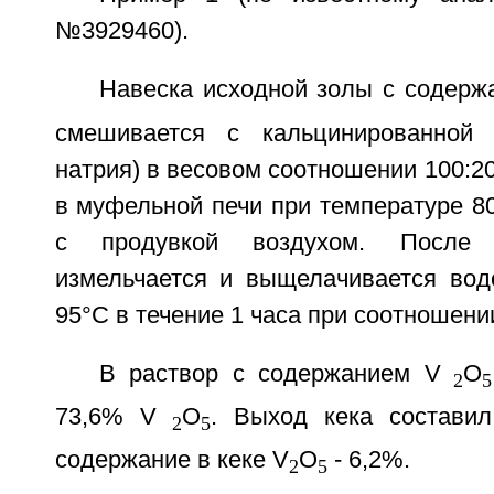
№3929460).
Навеска исходной золы с содерж
смешивается с кальцинированной 
натрия) в весовом соотношении 100:20
в муфельной печи при температуре 80
с продувкой воздухом. После 
измельчается и выщелачивается вод
95°С в течение 1 часа при соотношени
В раствор с содержанием V
O
2
5
73,6% V
O
. Выход кека составил
2
5
содержание в кеке V
О
- 6,2%.
2
5