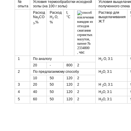
№
Условия термообработки исходной
Условия выщелачи
опыта
золы (на 100 г золы)
полученного спека
Расход
Расход
t,
Раствор для
Na
CO
Н
O,
°C
выщелачивания
2
2
Ж:Т
,%
%
3
, час
1
По аналогу
Н
O, 3:1
2
20
-
800
2
2
По предлагаемому способу
Н
O, 3:1
2
10
50
120
2
3
20
50
120
2
Н
O, 3:1
2
4
40
50
120
2
H
О, 3:1
2
5
60
50
120
2
Н
O, 3:1
2