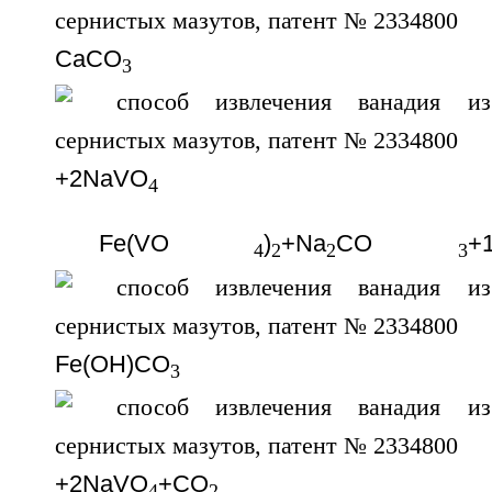
СаСО
3
+2NаVO
4
Fe(VO
)
+Na
CO
+
4
2
2
3
Fe(OH)CO
3
+2NaVO
+CO
4
2