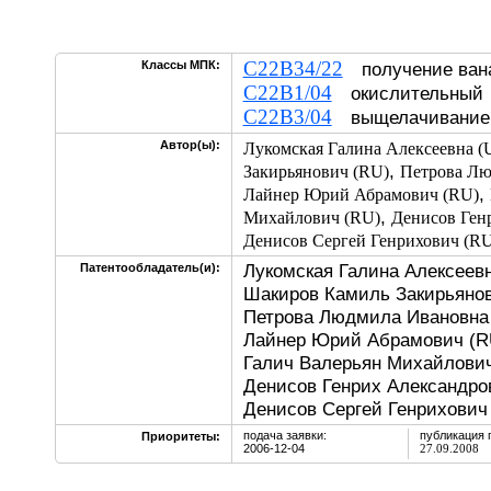
C22B34/22
Классы МПК:
получение ван
C22B1/04
окислительны
C22B3/04
выщелачивание
Автор(ы):
Лукомская Галина Алексеевна (
,
Закирьянович (RU)
Петрова Лю
,
Лайнер Юрий Абрамович (RU)
,
Михайлович (RU)
Денисов Ген
Денисов Сергей Генрихович (RU
Лукомская Галина Алексеевн
Патентообладатель(и):
Шакиров Камиль Закирьянов
Петрова Людмила Ивановна 
Лайнер Юрий Абрамович (R
Галич Валерьян Михайлович
Денисов Генрих Александро
Денисов Сергей Генрихович
подача заявки:
публикация 
Приоритеты:
2006-12-04
27.09.2008