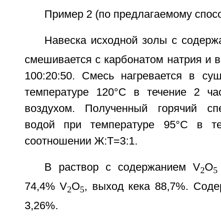
Пример 2 (по предлагаемому спосо
Навеска исходной золы с содерж
смешивается с карбонатом натрия и 
100:20:50. Смесь нагревается в с
температуре 120°С в течение 2 ча
воздухом. Полученный горячий сп
водой при температуре 95°С в т
соотношении Ж:Т=3:1.
В раствор с содержанием V
O
2
5
74,4% V
O
, выход кека 88,7%. Сод
2
5
3,26%.