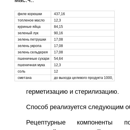
мас.ч.:
филе корюшки
437,16
топленое масло
12,3
куриные яйца
84,15
зеленый лук
90,16
зелень петрушки
17,08
зелень укропа
17,08
зелень сельдерея
17,08
пшеничные сухари
54,64
пшеничная мука
12,3
соль
12
сметана
до выхода целевого продукта 1000,
герметизацию и стерилизацию.
Способ реализуется следующим о
Рецептурные компоненты по