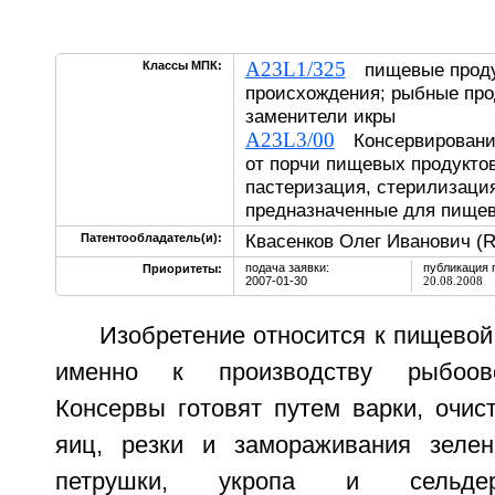
A23L1/325
Классы МПК:
пищевые проду
происхождения; рыбные про
заменители икры
A23L3/00
Консервирование
от порчи пищевых продукто
пастеризация, стерилизаци
предназначенные для пищев
Квасенков Олег Иванович (
Патентообладатель(и):
подача заявки:
публикация 
Приоритеты:
2007-01-30
20.08.2008
Изобретение относится к пищево
именно к производству рыбоов
Консервы готовят путем варки, очис
яиц, резки и замораживания зелен
петрушки, укропа и сельдер