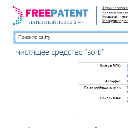
Терминология и
Как получить п
Роспатент - ме
Международная
В РФ
ПАТЕНТНЫЙ ПОИСК
чистящее средство "sorti"
Классы МПК:
Автор(ы):
Патентообладатель(и):
Приоритеты: