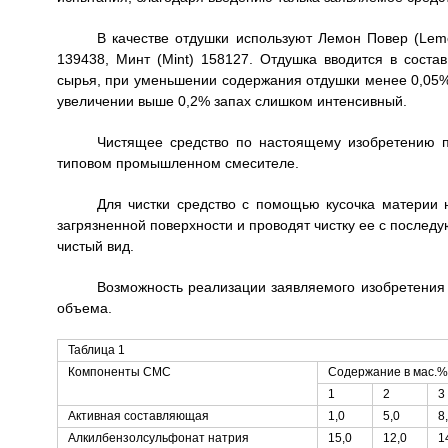
В качестве отдушки используют Лемон Повер (Lemo
139438, Минт (Mint) 158127. Отдушка вводится в соста
сырья, при уменьшении содержания отдушки менее 0,05% 
увеличении выше 0,2% запах слишком интенсивный.
Чистящее средство по настоящему изобретению п
типовом промышленном смесителе.
Для чистки средство с помощью кусочка материи 
загрязненной поверхности и проводят чистку ее с после
чистый вид.
Возможность реализации заявляемого изобретения 
объема.
Таблица 1
Компоненты CMC
Содержание в мас.%
1
2
3
Активная составляющая
1,0
5,0
8
Алкилбензолсульфонат натрия
15,0
12,0
1