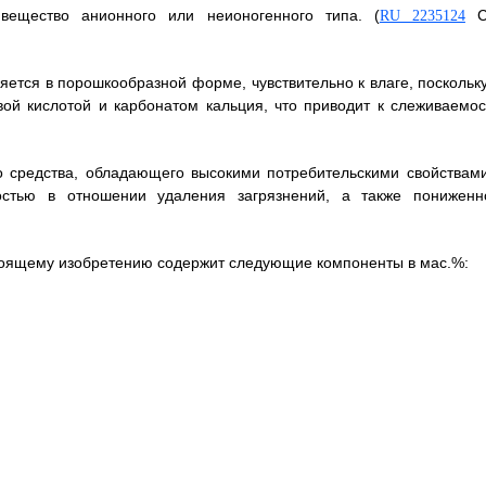
 вещество анионного или неионогенного типа. (
С
RU 2235124
яется в порошкообразной форме, чувствительно к влаге, поскольку
ой кислотой и карбонатом кальция, что приводит к слеживаемос
о средства, обладающего высокими потребительскими свойствами
остью в отношении удаления загрязнений, а также пониженн
астоящему изобретению содержит следующие компоненты в мас.%: