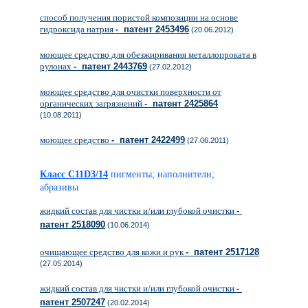
способ получения пористой композиции на основе
гидроксида натрия
- патент 2453496
(20.06.2012)
моющее средство для обезжиривания металлопроката в
рулонах
- патент 2443769
(27.02.2012)
моющее средство для очистки поверхности от
органических загрязнений
- патент 2425864
(10.08.2011)
моющее средство
- патент 2422499
(27.06.2011)
Класс C11D3/14
пигменты; наполнители;
абразивы
жидкий состав для чистки и/или глубокой очистки
-
патент 2518090
(10.06.2014)
очищающее средство для кожи и рук
- патент 2517128
(27.05.2014)
жидкий состав для чистки и/или глубокой очистки
-
патент 2507247
(20.02.2014)