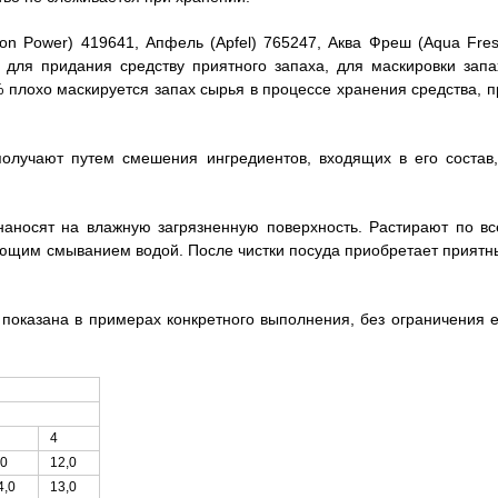
n Power) 419641, Апфель (Apfel) 765247, Аква Фреш (Aqua Fres
в для придания средству приятного запаха, для маскировки запа
плохо маскируется запах сырья в процессе хранения средства, п
олучают путем смешения ингредиентов, входящих в его состав,
наносят на влажную загрязненную поверхность. Растирают по вс
дующим смыванием водой. После чистки посуда приобретает приятн
показана в примерах конкретного выполнения, без ограничения е
4
,0
12,0
4,0
13,0