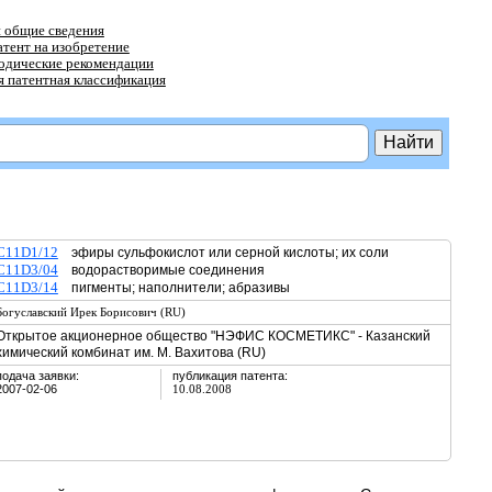
 общие сведения
атент на изобретение
тодические рекомендации
 патентная классификация
C11D1/12
эфиры сульфокислот или серной кислоты; их соли
C11D3/04
водорастворимые соединения
C11D3/14
пигменты; наполнители; абразивы
Богуславский Ирек Борисович (RU)
Открытое акционерное общество "НЭФИС КОСМЕТИКС" - Казанский
химический комбинат им. М. Вахитова (RU)
подача заявки:
публикация патента:
2007-02-06
10.08.2008