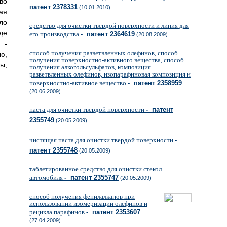
во
патент 2378331
(10.01.2010)
ая
ло
средство для очистки твердой поверхности и линия для
де
его производства
- патент 2364619
(20.08.2009)
 -
способ получения разветвленных олефинов, способ
ю,
получения поверхностно-активного вещества, способ
ы,
получения алкогольсульфатов, композиция
разветвленных олефинов, изопарафиновая композиция и
поверхностно-активное вещество
- патент 2358959
(20.06.2009)
паста для очистки твердой поверхности
- патент
2355749
(20.05.2009)
чистящая паста для очистки твердой поверхности
-
патент 2355748
(20.05.2009)
таблетированное средство для очистки стекол
автомобиля
- патент 2355747
(20.05.2009)
способ получения фенилалканов при
использовании изомеризации олефинов и
рецикла парафинов
- патент 2353607
(27.04.2009)