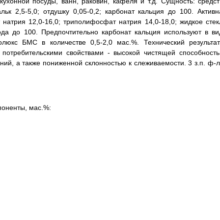
кухонной посуды, ванн, раковин, кафеля и т.д. Сущность: средст
ьк 2,5-5,0; отдушку 0,05-0,2; карбонат кальция до 100. Активн
натрия 12,0-16,0; триполифосфат натрия 14,0-18,0; жидкое стек
вода до 100. Предпочтительно карбонат кальция используют в ви
люкс БМС в количестве 0,5-2,0 мас.%. Технический результат
 потребительскими свойствами - высокой чистящей способность
ий, а также пониженной склонностью к слеживаемости. 3 з.п. ф-л
оненты, мас.%: