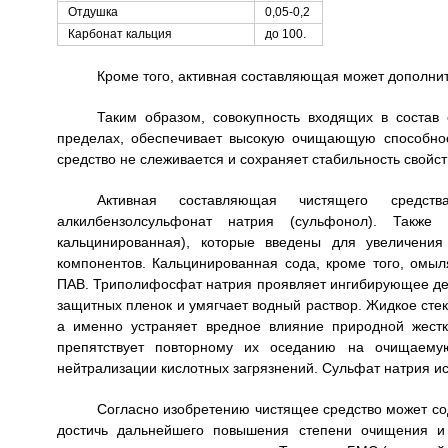
Отдушка
0,05-0,2
Карбонат кальция
до 100.
Кроме того, активная составляющая может дополнит
Таким образом, совокупность входящих в состав 
пределах, обеспечивает высокую очищающую способнос
средство не слеживается и сохраняет стабильность свойст
Активная составляющая чистящего средств
алкилбензолсульфонат натрия (сульфонол). Такж
кальцинированная), которые введены для увеличения
компонентов. Кальцинированная сода, кроме того, омы
ПАВ. Триполифосфат натрия проявляет ингибирующее дейс
защитных пленок и умягчает водный раствор. Жидкое сте
а именно устраняет вредное влияние природной жестк
препятствует повторному их оседанию на очищаемую
нейтрализации кислотных загрязнений. Сульфат натрия ис
Согласно изобретению чистящее средство может со
достичь дальнейшего повышения степени очищения и 