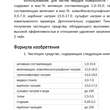
Использование: для чистки твердой поверхности - 
содержит в мас.%: активную составляющую 1,0-15,0; тал
составляющая включает в мас.%: алкилбензолсульфонат 
3,0-7,0; карбонат натрия 13,0-17,0; сульфат натрия и 
измельченного мрамора. Дополнительно содержит Тино
получение чистящего средства, обладающего высокими
высокой эффективностью в отношении удаления загрязнен
2 табл.
Формула изобретения
1. Чистящее средство, содержащее следующие комп
активную составляющую
1,0-15,0
включающую: алкилбензолсульфонат натрия
12,0-16,0
триполифосфат натрия
14,0-18,0
жидкое стекло
3,0-7,0
карбонат натрия
13,0-17,0
сульфат натрия и вода
до 100
тальк
2,5-5,0
отдушка
0,05-0,2
карбонат кальция
до 100