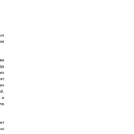
ых
ом
ва
да
их
кт
их
й,
 и
ля
ет
но