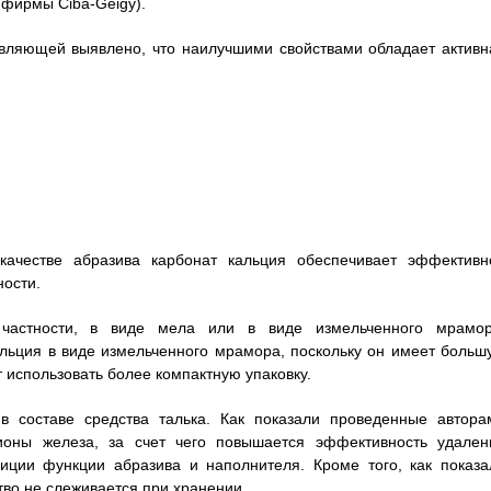
 фирмы Ciba-Geigy).
авляющей выявлено, что наилучшими свойствами обладает активн
качестве абразива карбонат кальция обеспечивает эффективн
ости.
 частности, в виде мела или в виде измельченного мрамор
льция в виде измельченного мрамора, поскольку он имеет больш
 использовать более компактную упаковку.
в составе средства талька. Как показали проведенные автора
 ионы железа, за счет чего повышается эффективность удален
иции функции абразива и наполнителя. Кроме того, как показа
тво не слеживается при хранении.