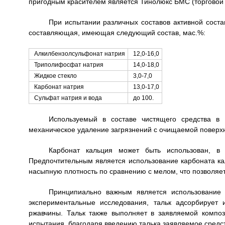
пригодным красителем является Тинолюкс БМС (торговой
При испытании различных составов активной сост
составляющая, имеющая следующий состав, мас.%:
Алкилбензолсульфонат натрия
12,0-16,0
Триполифосфат натрия
14,0-18,0
Жидкое стекло
3,0-7,0
Карбонат натрия
13,0-17,0
Сульфат натрия и вода
до 100.
Используемый в составе чистящего средства в 
механическое удаление загрязнений с очищаемой поверхн
Карбонат кальция может быть использован, в
Предпочтительным является использование карбоната ка
насыпную плотность по сравнению с мелом, что позволяет
Принципиально важным является использование 
экспериментальные исследования, тальк адсорбирует
ржавчины. Тальк также выполняет в заявляемой композ
испытания, благодаря введению талька заявляемое средс