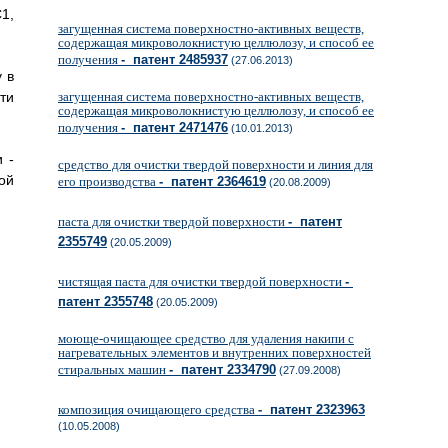
1,
загущенная система поверхностно-активных веществ,
содержащая микроволокнистую целлюлозу, и способ ее
получения
- патент 2485937
(27.06.2013)
 в
ти
загущенная система поверхностно-активных веществ,
содержащая микроволокнистую целлюлозу, и способ ее
получения
- патент 2471476
(10.01.2013)
 -
средство для очистки твердой поверхности и линия для
ой
его производства
- патент 2364619
(20.08.2009)
паста для очистки твердой поверхности
- патент
2355749
(20.05.2009)
чистящая паста для очистки твердой поверхности
-
патент 2355748
(20.05.2009)
моюще-очищающее средство для удаления накипи с
нагревательных элементов и внутренних поверхностей
стиральных машин
- патент 2334790
(27.09.2008)
композиция очищающего средства
- патент 2323963
(10.05.2008)