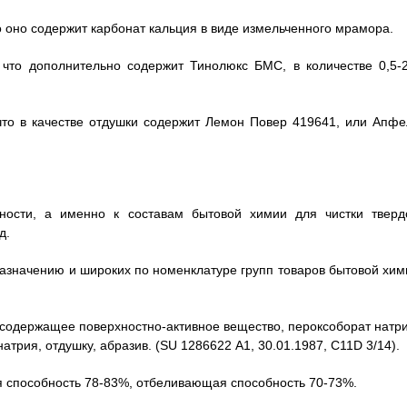
о оно содержит карбонат кальция в виде измельченного мрамора.
 что дополнительно содержит Тинолюкс БМС, в количестве 0,5-2
что в качестве отдушки содержит Лемон Повер 419641, или Апфе
ности, а именно к составам бытовой химии для чистки тверд
д.
назначению и широких по номенклатуре групп товаров бытовой хим
, содержащее поверхностно-активное вещество, пероксоборат натри
трия, отдушку, абразив. (SU 1286622 А1, 30.01.1987, C11D 3/14).
я способность 78-83%, отбеливающая способность 70-73%.