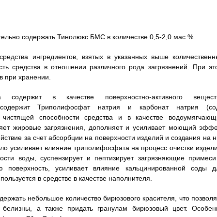
ельно содержать Тинолюкс БМС в количестве 0,5-2,0 мас.%.
средства ингредиентов, взятых в указанных выше количественн
ть средства в отношении различного рода загрязнений. При эт
в при хранении.
а содержит в качестве поверхностно-активного вещест
е содержит Триполифосфат натрия и карбонат натрия (со
 чистящей способности средства и в качестве водоумягчающ
ляет жировые загрязнения, дополняет и усиливает моющий эффе
твие за счет абсорбции на поверхности изделий и создания на н
кло усиливает влияние триполифосфата на процесс очистки издели
ости воды, суспензирует и пептизирует загрязняющие примеси
 поверхность, усиливает влияние кальцинированной соды д
пользуется в средстве в качестве наполнителя.
держать небольшое количество бирюзового красителя, что позволя
белизны, а также придать гранулам бирюзовый цвет. Особен