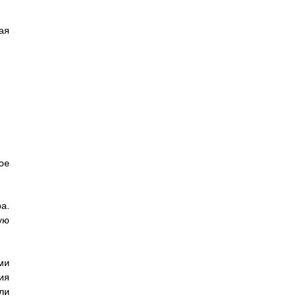
ая
ое
а.
ую
ми
ия
ли