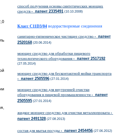
способ получения основы синтетических моющих
средств
- патент 2335491
(10.10.2008)
,0
Класс C11D3/04
водорастворимые соединения
санитарно-гигиеническое чистящее средство
- патент
ль
2520168
(20.06.2014)
моющее средство для обработки пищевого
технологического оборудования
- патент 2517192
(27.05.2014)
ой
моющее средство для бесконтактной мойки транспорта
- патент 2505596
(27.01.2014)
ии
моющее средство для внутренней очистки
оборудования в пищевой промышленности
- патент
2505595
(27.01.2014)
я,
жидкое моющее средство для очистки металлопроката
-
патент 2491328
(27.08.2013)
состав для мытья посуды
- патент 2454456
(27.06.2012)