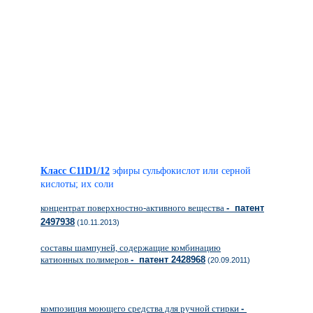
Класс C11D1/12
эфиры сульфокислот или серной
кислоты; их соли
концентрат поверхностно-активного вещества
- патент
2497938
(10.11.2013)
составы шампуней, содержащие комбинацию
катионных полимеров
- патент 2428968
(20.09.2011)
композиция моющего средства для ручной стирки
-