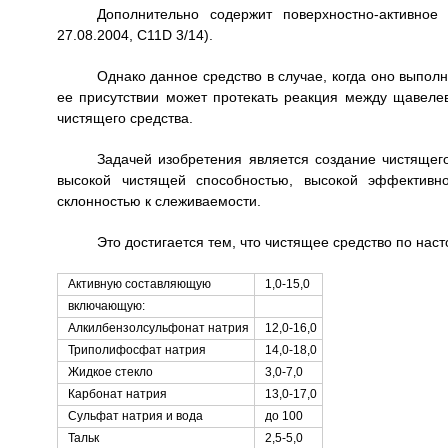
Дополнительно содержит поверхностно-активное
27.08.2004, C11D 3/14).
Однако данное средство в случае, когда оно выполн
ее присутствии может протекать реакция между щавелев
чистящего средства.
Задачей изобретения является создание чистящег
высокой чистящей способностью, высокой эффективн
склонностью к слеживаемости.
Это достигается тем, что чистящее средство по н
Активную составляющую
1,0-15,0
включающую:
Алкилбензолсульфонат натрия
12,0-16,0
Триполифосфат натрия
14,0-18,0
Жидкое стекло
3,0-7,0
Карбонат натрия
13,0-17,0
Сульфат натрия и вода
до 100
Тальк
2,5-5,0