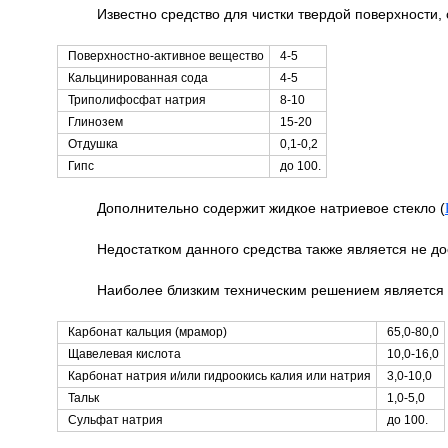
Известно средство для чистки твердой поверхности,
Поверхностно-активное вещество
4-5
Кальцинированная сода
4-5
Триполифосфат натрия
8-10
Глинозем
15-20
Отдушка
0,1-0,2
Гипс
до 100.
Дополнительно содержит жидкое натриевое стекло (
Недостатком данного средства также является не д
Наиболее близким техническим решением является 
Карбонат кальция (мрамор)
65,0-80,0
Щавелевая кислота
10,0-16,0
Карбонат натрия и/или гидроокись калия или натрия
3,0-10,0
Тальк
1,0-5,0
Сульфат натрия
до 100.