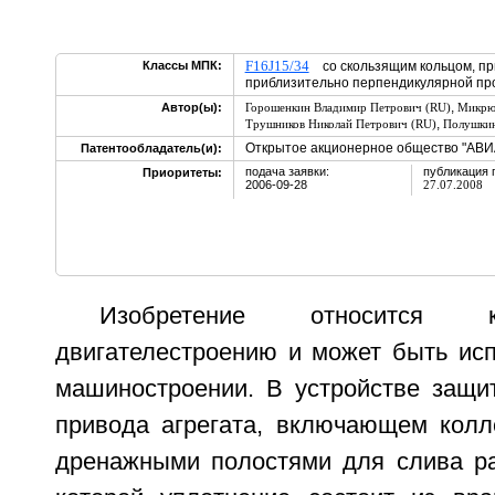
F16J15/34
Классы МПК:
со скользящим кольцом, пр
приблизительно перпендикулярной п
,
Автор(ы):
Горошенкин Владимир Петрович (RU)
Микрюк
,
Трушников Николай Петрович (RU)
Полушкин
Открытое акционерное общество "АВ
Патентообладатель(и):
подача заявки:
публикация 
Приоритеты:
2006-09-28
27.07.2008
Изобретение относится 
двигателестроению и может быть ис
машиностроении. В устройстве защи
привода агрегата, включающем колл
дренажными полостями для слива ра