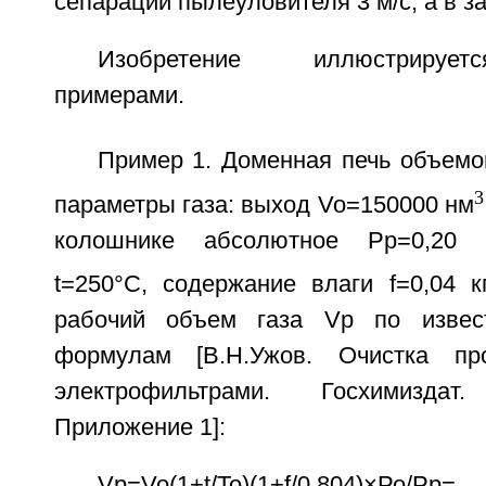
сепарации пылеуловителя 3 м/с, а в за
Изобретение иллюстрируе
примерами.
Пример 1. Доменная печь объемо
3
параметры газа: выход Vo=150000 нм
колошнике абсолютное Рр=0,20 
t=250°C, содержание влаги f=0,04 к
рабочий объем газа Vp по извес
формулам [В.Н.Ужов. Очистка пр
электрофильтрами. Госхимизда
Приложение 1]:
Vp=Vo(1+t/To)(1+f/0,804)×Ро/Рр=