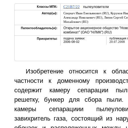
C21B7/22
Классы МПК:
пылеуловители
,
Автор(ы):
Сперкач Иван Емельянович (RU)
Курунов Ив
,
Александр Николаевич (RU)
Ляпин Сергей Се
Михайлович (RU)
Открытое акционерное общество "Нов
Патентообладатель(и):
комбинат" (ОАО "НЛМК") (RU)
подача заявки:
публикация 
Приоритеты:
2006-08-02
20.07.2008
Изобретение относится к обла
частности к доменному производст
содержит камеру сепарации пыли
решетку, бункер для сбора пыли. 
камеры сепарациии пылеулови
завихритель газа, состоящий из нар