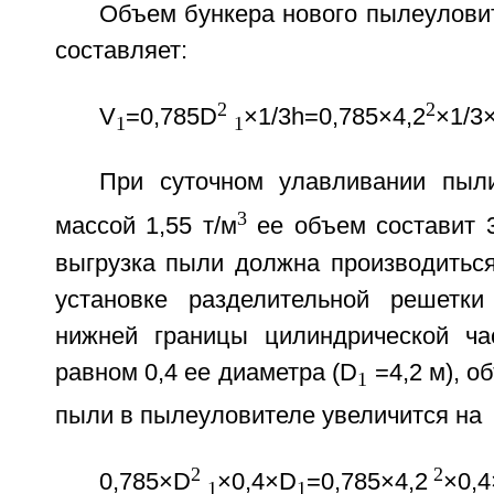
Объем бункера нового пылеулови
составляет:
2
2
V
=0,785D
×1/3h=0,785×4,2
×1/3
1
1
При суточном улавливании пыл
3
массой 1,55 т/м
ее объем составит 3
выгрузка пыли должна производиться
установке разделительной решетки
нижней границы цилиндрической ча
равном 0,4 ее диаметра (D
=4,2 м), о
1
пыли в пылеуловителе увеличится на
2
2
0,785×D
×0,4×D
=0,785×4,2
×0,4
1
1