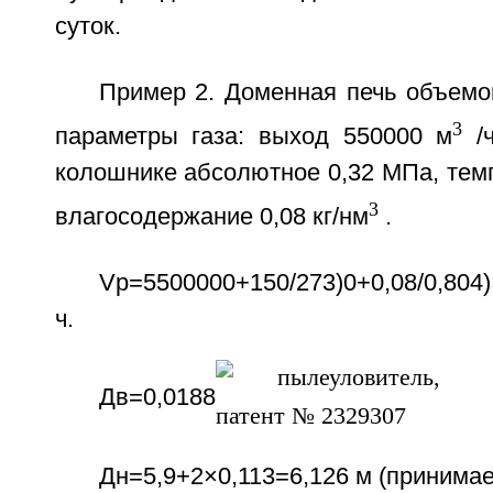
суток.
Пример 2. Доменная печь объемо
3
параметры газа: выход 550000 м
/ч
колошнике абсолютное 0,32 МПа, темп
3
влагосодержание 0,08 кг/нм
.
Vp=5500000+150/273)0+0,08/0,804)
ч.
Дв=0,0188
Дн=5,9+2×0,113=6,126 м (принимаем