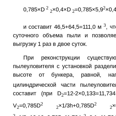
2
2
0,785×D
×0,4×D
=0,785×5,9
×0,
2
2
3
и составит 46,5+64,5=111,0 м
, ч
суточного объема пыли и позволяе
выгрузку 1 раз в двое суток.
При реконструкции существую
пылеуловителя с установкой раздели
высоте от бункера, равной, на
цилиндрической части пылеуловите
составит (при D
=12-2×0,133=11,7
2
2
2
V
=0,785D
×1/3h+0,785D
×
2
2
2
2
2