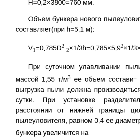
Н=0,2×3800=760 мм.
Объем бункера нового пылеулови
составляет(при h=5,1 м):
2
2
V
=0,785D
×1/3h=0,785×5,9
×1/3
1
2
При суточном улавливании пыл
3
массой 1,55 т/м
ее объем составит 
выгрузка пыли должна производиться
сутки. При установке разделите
расстоянии от нижней границы цил
пылеуловителя, равном 0,4 ее диамет
бункера увеличится на