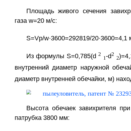
Площадь живого сечения завихр
газа w=20 м/с:
S=Vp/w·3600=292819/20·3600=4,1 
2
2
Из формулы S=0,785(d
-d
)=4
1
2
внутренний диаметр наружной обеча
диаметр внутренней обечайки, м) нахо
Высота обечаек завихрителя при
патрубка 3800 мм: