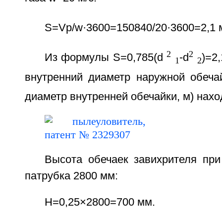
S=Vp/w·3600=150840/20·3600=2,1 
2
2
Из формулы S=0,785(d
-d
)=2
1
2
внутренний диаметр наружной обеча
диаметр внутренней обечайки, м) нахо
Высота обечаек завихрителя при
патрубка 2800 мм:
Н=0,25×2800=700 мм.