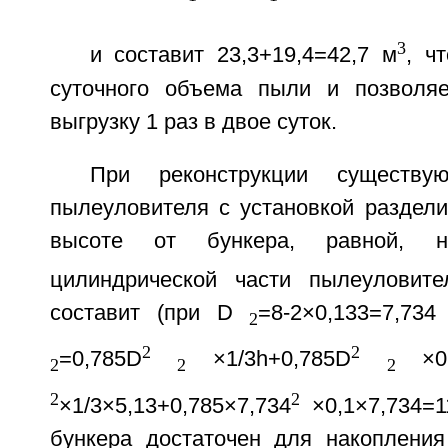
3
и составит 23,3+19,4=42,7 м
, ч
суточного объема пыли и позволяе
выгрузку 1 раз в двое суток.
При реконструкции существую
пылеуловителя с установкой раздели
высоте от бункера, равной, 
цилиндрической части пылеуловите
составит (при D
=8-2×0,133=7,73
2
2
2
=0,785D
×1/3h+0,785D
×0,
2
2
2
2
2
×1/3×5,13+0,785×7,734
×0,1×7,734=1
бункера достаточен для накоплени