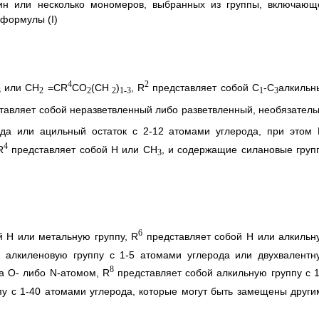
ин или несколько мономеров, выбранных из группы, включающ
формулы (I)
4
2
или СН
=CR
СО
(СН
)
, R
представляет собой C
-С
алкильн
3
2
2
2
1-3
1
3
тавляет собой неразветвленный либо разветвленный, необязатель
да или ацильный остаток с 2-12 атомами углерода, при этом
4
R
представляет собой Н или СН
, и содержащие силановые груп
3
6
 Н или метальную группу, R
представляет собой Н или алкильн
 алкиленовую группу с 1-5 атомами углерода или двухвалентн
8
на О- либо N-атомом, R
представляет собой алкильную группу с 1
пу с 1-40 атомами углерода, которые могут быть замещены други