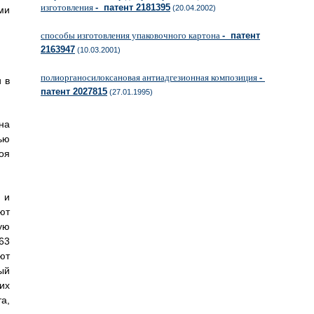
изготовления
- патент 2181395
(20.04.2002)
ми
способы изготовления упаковочного картона
- патент
2163947
(10.03.2001)
полиорганосилоксановая антиадгезионная композиция
-
 в
патент 2027815
(27.01.1995)
на
ью
оя
 и
ют
ую
63
ют
ый
их
а,