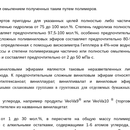
 и омылением полученных таким путем полимеров.
иртов пригодны для указанных целей полностью либо частич
енью гидролиза от 75 до 100 мол.%. Степень гидролиза полност
ляет предпочтительно 97,5-100 мол.%, особенно предпочтитель
 сложных поливиниловых эфиров составляет предпочтительно 80-
ь, определенная с помощью вискозиметра Гепплера в 4%-ном водн
ассы и степени полимеризации частично или полностью омыленны
 составляет предпочтительно от 2 до 50 мПа·с.
иниловыми эфирами являются таковые неразветвленных ли
ерода. К предпочтительным сложным виниловым эфирам относят
2-этилгексаноат, виниллаурат, винилпивалат и виниловые эфи
®
®
и углерода, например продукты VeoVa9
или VeoVa10
(торгов
тителен из названных винилацетат.
я от 1 до 30 мол.%, в пересчете на общую массу полимер
 с алкильными остатками, содержащими 1-6 атомов углерода,