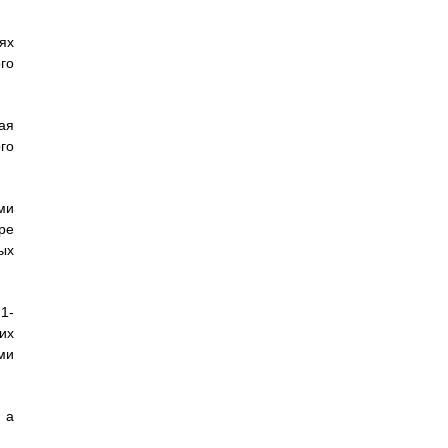
ях
го
ая
го
ми
ре
ых
1-
их
ми
 а