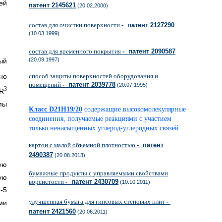
ей
патент 2145621
(20.02.2000)
состав для очистки поверхности
- патент 2127290
(10.03.1999)
состав для временного покрытия
- патент 2090587
(20.09.1997)
ый
но
способ защиты поверхностей оборудования и
помещений
- патент 2039778
(20.07.1995)
3
 R
пы
Класс D21H19/20
содержащие высокомолекулярные
соединения, получаемые реакциями с участием
только ненасыщенных углерод-углеродных связей
картон с малой объемной плотностью
- патент
2490387
(20.08.2013)
ую
бумажные продукты с управляемыми свойствами
ую
ворсистости
- патент 2430709
(10.10.2011)
-5
улучшенная бумага для гипсовых стеновых плит
-
ми
патент 2421560
(20.06.2011)