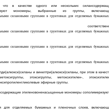
 что в качестве одного или нескольких силансодержащ
льзуют мономеры, выбранные из группы, включающ
оответственн
ди(алкокси)силаны и винилтри(алкокси)силаны, при этом в качест
токсигруппы, этоксигруппы, метоксиэтилен-, этоксиэтилен
оксипропиленгликолевые эфирные группы.
лансодержащие этиленовоненасыщенные мономеры сополимеризуют
тия для отделяемых бумажных и пленочных слоев, включающ