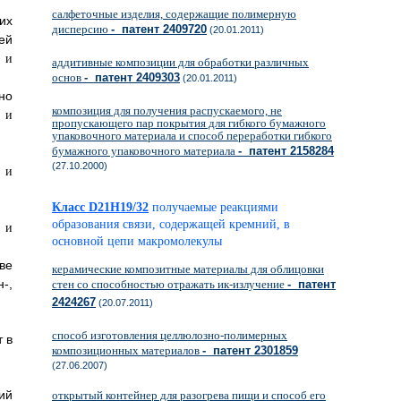
салфеточные изделия, содержащие полимерную
их
дисперсию
- патент 2409720
(20.01.2011)
ей
аддитивные композиции для обработки различных
основ
- патент 2409303
(20.01.2011)
о
композиция для получения распускаемого, не
пропускающего пар покрытия для гибкого бумажного
упаковочного материала и способ переработки гибкого
бумажного упаковочного материала
- патент 2158284
(27.10.2000)
Класс D21H19/32
получаемые реакциями
образования связи, содержащей кремний, в
основной цепи макромолекулы
ве
керамические композитные материалы для облицовки
-,
стен со способностью отражать ик-излучение
- патент
2424267
(20.07.2011)
способ изготовления целлюлозно-полимерных
 в
композиционных материалов
- патент 2301859
(27.06.2007)
ий
открытый контейнер для разогрева пищи и способ его