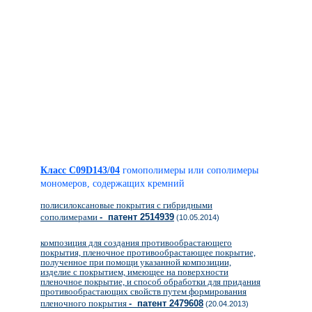
Класс C09D143/04
гомополимеры или сополимеры
мономеров, содержащих кремний
полисилоксановые покрытия с гибридными
сополимерами
- патент 2514939
(10.05.2014)
композиция для создания противообрастающего
покрытия, пленочное противообрастающее покрытие,
полученное при помощи указанной композиции,
изделие с покрытием, имеющее на поверхности
пленочное покрытие, и способ обработки для придания
противообрастающих свойств путем формирования
пленочного покрытия
- патент 2479608
(20.04.2013)