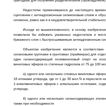
пригодная для получения разделительной (прокладочной)
Недостатки применявшихся до настоящего времен
сцеплении с антиадгезионным силиконовым слоем и обу
силикона, равно как и в неудовлетворительной стабильнос
Исходя из вышеизложенного, в основу изобретени
позволила бы избежать указанных недостатков и могл
бумажного слоя с быстросшиваемым антиадгезионным си
Объектом изобретения является в соответствии
силановыми группами в грунтовках (праймерах) для отд
один силансодержащий поливиниловый спирт на осн
виниловых эфиров со степенью гидролиза от 75 до 100 м
а) одного или нескольких сложных виниловых эфиро
18 атомами углерода, где от 1 до 30 мол.% в пересчете 
1-алкилвиниловых эфиров с алкильными остатками, соде
углерода,
б) одного или нескольких силансодержащих этиле
также при необходимости