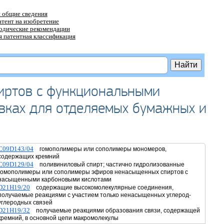
 общие сведения
атент на изобретение
тодические рекомендации
 патентная классификация
иртов с функциональными
вках для отделяемых бумажных и
C09D143/04
гомополимеры или сополимеры мономеров,
содержащих кремний
C09D129/04
поливиниловый спирт; частично гидролизованные
гомополимеры или сополимеры эфиров ненасыщенных спиртов с
насыщенными карбоновыми кислотами
D21H19/20
содержащие высокомолекулярные соединения,
получаемые реакциями с участием только ненасыщенных углерод-
углеродных связей
D21H19/32
получаемые реакциями образования связи, содержащей
кремний, в основной цепи макромолекулы