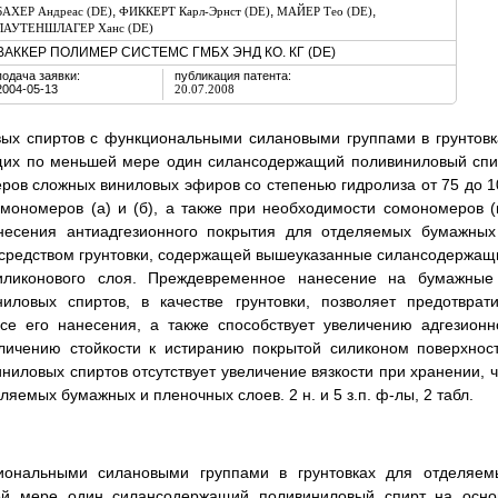
,
,
,
БАХЕР Андреас (DE)
ФИККЕРТ Карл-Эрнст (DE)
МАЙЕР Тео (DE)
ЛАУТЕНШЛАГЕР Ханс (DE)
ВАККЕР ПОЛИМЕР СИСТЕМС ГМБХ ЭНД КО. КГ (DE)
подача заявки:
публикация патента:
2004-05-13
20.07.2008
ых спиртов с функциональными силановыми группами в грунтовк
щих по меньшей мере один силансодержащий поливиниловый спи
ров сложных виниловых эфиров со степенью гидролиза от 75 до 1
ономеров (а) и (б), а также при необходимости сомономеров (в
анесения антиадгезионного покрытия для отделяемых бумажных
осредством грунтовки, содержащей вышеуказанные силансодержащ
иликонового слоя. Преждевременное нанесение на бумажные
ловых спиртов, в качестве грунтовки, позволяет предотврати
се его нанесения, а также способствует увеличению адгезионн
личению стойкости к истиранию покрытой силиконом поверхност
иловых спиртов отсутствует увеличение вязкости при хранении, ч
емых бумажных и пленочных слоев. 2 н. и 5 з.п. ф-лы, 2 табл.
иональными силановыми группами в грунтовках для отделяем
й мере один силансодержащий поливиниловый спирт на осно