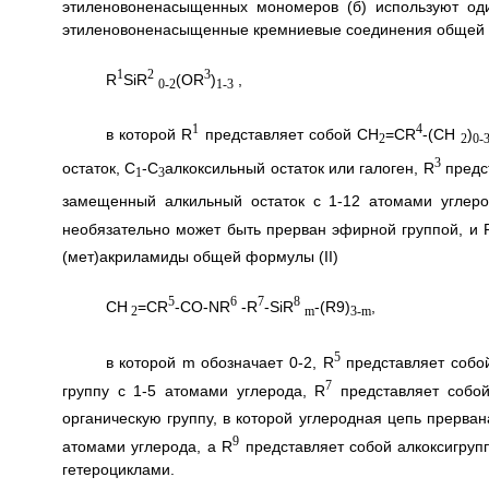
этиленовоненасыщенных мономеров (б) используют од
этиленовоненасыщенные кремниевые соединения общей 
1
2
3
R
SiR
(OR
)
,
0-2
1-3
1
4
в которой R
представляет собой СН
=CR
-(СН
)
2
2
0-
3
остаток, C
-С
алкоксильный остаток или галоген, R
предс
1
3
замещенный алкильный остаток с 1-12 атомами углеро
необязательно может быть прерван эфирной группой, и 
(мет)акриламиды общей формулы (II)
5
6
7
8
CH
=CR
-CO-NR
-R
-SiR
-(R9)
,
2
m
3-m
5
в которой m обозначает 0-2, R
представляет собой
7
группу с 1-5 атомами углерода, R
представляет собой
органическую группу, в которой углеродная цепь прерва
9
атомами углерода, а R
представляет собой алкоксигруп
гетероциклами.