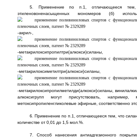
5. Применение по п.1, отличающееся тем,
этиленовоненасыщенных мономеров (б) испо
-акрил-, с
-метакрилоксипропилтри(алкокси)силаны,
-метакрилоксиметилтри(алкокси)силаны,
-метакрилоксипропилметилди(алкокси)силаны, винилалкил
алкоксигрупп могут присутствовать, например, ме
метоксипропиленгликолевые эфирные, соответственно эт
6. Применение по п.1, отличающееся тем, что си
количестве от 0,01 до 1,5 мол.%.
7. Способ нанесения антиадгезионного покры