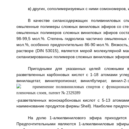
в) других, сополимеризуемых с ними сомономеров,
В качестве силансодержащих поливиниловых сп
омыленные полимеры сложных виниловых эфиров со степ
омыленных полимеров сложных виниловых эфиров состав
98-99,5 мол.%. Степень гидролиза частично омыленных
мол.%, особенно предпочтительно 86-90 мол.%. Вязкост
растворе (DIN 53015), является мерой молекулярной м
силанизированных полимеров сложных виниловых эфиров и
Пригодными для указанных целей сложными в
разветвленных карбоновых кислот с 1-18 атомами угл
винилацетат, винилпропионат, винилбутират, винил-
-разветвленных монокарбоновых кислот с 5-13 атомам
наименование продуктов фирмы Shell). Наиболее предпоч
На долю 1-алкилвинилового эфира приходитс
Предпочтительными являются 1-алкилвиниловые эфиры