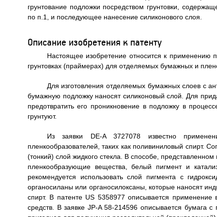
грунтование подложки посредством грунтовки, содержа
по п.1, и последующее нанесение силиконового слоя.
Описание изобретения к патенту
Настоящее изобретение относится к применению 
грунтовках (праймерах) для отделяемых бумажных и плен
Для изготовления отделяемых бумажных слоев с а
бумажную подложку наносят силиконовый слой. Для прид
предотвратить его проникновение в подложку в процес
грунтуют.
Из заявки DE-A 3727078 известно применени
пленкообразователей, таких как поливиниловый спирт. Сог
(тонкий) слой жидкого стекла. В способе, представленном
пленкообразующие вещества, белый пигмент и катали
рекомендуется использовать слой пигмента с гидрокс
органосиланы или органосилоксаны, которые наносят инд
спирт. В патенте US 5358977 описывается применение 
средств. В заявке JP-A 58-214596 описывается бумага 