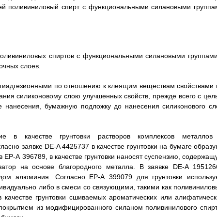
щей поливиниловый спирт с функциональными силановыми группа
поливиниловых спиртов с функциональными силановыми группами
очных слоев.
нтиадгезионными по отношению к клеящим веществам свойствами 
ания силиконовому слою улучшенных свойств, прежде всего с цел
се нанесения, бумажную подложку до нанесения силиконового сл
е в качестве грунтовки растворов комплексов металлов
ласно заявке DE-A 4425737 в качестве грунтовки на бумаге образу
 в ЕР-А 396789, в качестве грунтовки наносят суспензию, содержащ
затор на основе благородного металла. В заявке DE-A 195126
идом алюминия. Согласно ЕР-А 399079 для грунтовки использу
ивидуально либо в смеси со связующими, такими как поливинилов
в качестве грунтовки сшиваемых ароматических или алифатическ
с покрытием из модифицированного силаном поливинилового спирт