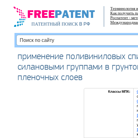
Терминология и
Как получить п
Роспатент - ме
Международная
В РФ
ПАТЕНТНЫЙ ПОИСК
применение поливиниловых сп
силановыми группами в грунто
пленочных слоев
Классы МПК: