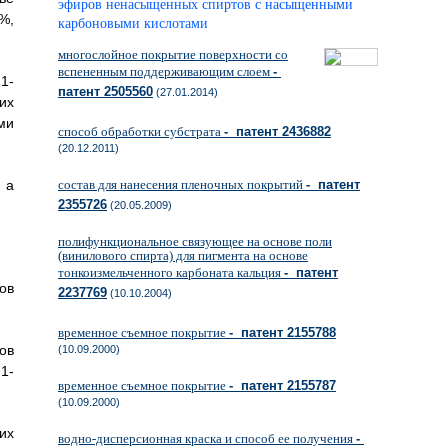
эфиров ненасыщенных спиртов с насыщенными
%,
карбоновыми кислотами
многослойное покрытие поверхности со
вспененным поддерживающим слоем
-
1-
патент 2505560
(27.01.2014)
их
ми
способ обработки субстрата
- патент 2436882
(20.12.2011)
 а
состав для нанесения пленочных покрытий
- патент
2355726
(20.05.2009)
полифункциональное связующее на основе поли
(винилового спирта) для пигмента на основе
тонкоизмельченного карбоната кальция
- патент
ов
2237769
(10.10.2004)
временное съемное покрытие
- патент 2155788
ов
(10.09.2000)
1-
временное съемное покрытие
- патент 2155787
.
(10.09.2000)
их
водно-дисперсионная краска и способ ее получения
-