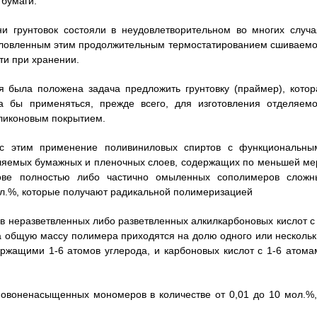
 бумаги.
и грунтовок состояли в неудовлетворительном во многих случа
словленным этим продолжительным термостатированием сшиваемо
ти при хранении.
я была положена задача предложить грунтовку (праймер), котор
а бы применяться, прежде всего, для изготовления отделяемо
ликоновым покрытием.
 с этим применение поливиниловых спиртов с функциональны
еляемых бумажных и пленочных слоев, содержащих по меньшей ме
ове полностью либо частично омыленных сополимеров сложн
ол.%, которые получают радикальной полимеризацией
в неразветвленных либо разветвленных алкилкарбоновых кислот с 
на общую массу полимера приходятся на долю одного или нескольк
ржащими 1-6 атомов углерода, и карбоновых кислот с 1-6 атома
новоненасыщенных мономеров в количестве от 0,01 до 10 мол.%,