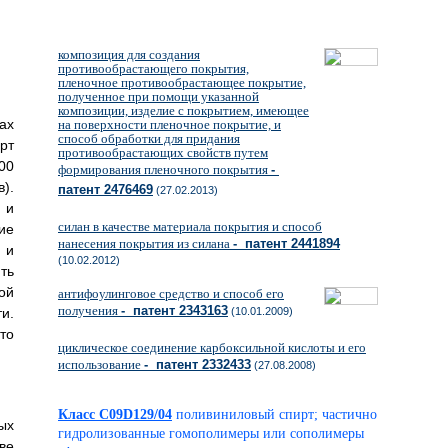
композиция для создания
противообрастающего покрытия,
пленочное противообрастающее покрытие,
полученное при помощи указанной
композиции, изделие с покрытием, имеющее
ах
на поверхности пленочное покрытие, и
способ обработки для придания
рт
противообрастающих свойств путем
00
формирования пленочного покрытия
-
).
патент 2476469
(27.02.2013)
 и
силан в качестве материала покрытия и способ
ие
нанесения покрытия из силана
- патент 2441894
 и
(10.02.2012)
ть
ой
антифоулинговое средство и способ его
получения
- патент 2343163
и.
(10.01.2009)
то
циклическое соединение карбоксильной кислоты и его
использование
- патент 2332433
(27.08.2008)
Класс C09D129/04
поливиниловый спирт; частично
ых
гидролизованные гомополимеры или сополимеры
ве