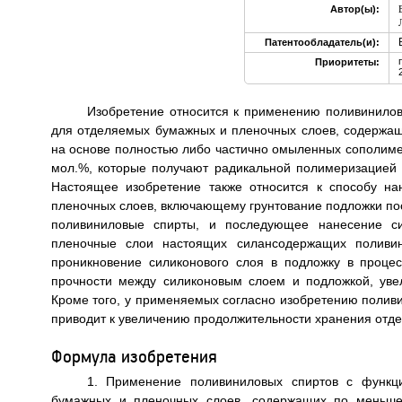
Автор(ы):
Патентообладатель(и):
Приоритеты:
Изобретение относится к применению поливинилов
для отделяемых бумажных и пленочных слоев, содержа
на основе полностью либо частично омыленных сополиме
мол.%, которые получают радикальной полимеризацией м
Настоящее изобретение также относится к способу н
пленочных слоев, включающему грунтование подложки п
поливиниловые спирты, и последующее нанесение с
пленочные слои настоящих силансодержащих поливини
проникновение силиконового слоя в подложку в процес
прочности между силиконовым слоем и подложкой, уве
Кроме того, у применяемых согласно изобретению поливин
приводит к увеличению продолжительности хранения отделя
Формула изобретения
1. Применение поливиниловых спиртов с функц
бумажных и пленочных слоев, содержащих по меньше