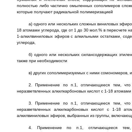
полностью либо частично омыленных сополимеров сложн
которые получают радикальной полимеризацией
а) одного или нескольких сложных виниловых эфиро
18 атомами углерода, где от 1 до 30 мол.% в пересчете 
1-алкилвиниловых эфиров с алкильными остатками, соде
углерода,
б) одного или нескольких силансодержащих этиле
также при необходимости
в) других сополимеризуемых с ними сомономеров, 
2. Применение по п.1, отличающееся тем, что
неразветвленных алкилкарбоновых кислот с 1-18 атомами 
3. Применение по п.1, отличающееся тем, что
неразветвленных алкилкарбоновых кислот с 1-18 ато
алкилвиниловых эфиров, выбранных из группы, включающе
4. Применение по п.1, отличающееся тем,