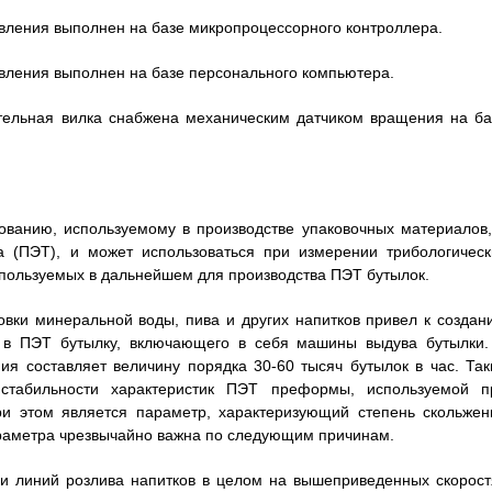
равления выполнен на базе микропроцессорного контроллера.
равления выполнен на базе персонального компьютера.
ительная вилка снабжена механическим датчиком вращения на ба
ованию, используемому в производстве упаковочных материалов,
а (ПЭТ), и может использоваться при измерении трибологическ
пользуемых в дальнейшем для производства ПЭТ бутылок.
вки минеральной воды, пива и других напитков привел к создан
в в ПЭТ бутылку, включающего в себя машины выдува бутылки.
ия составляет величину порядка 30-60 тысяч бутылок в час. Так
стабильности характеристик ПЭТ преформы, используемой п
ри этом является параметр, характеризующий степень скольжен
араметра чрезвычайно важна по следующим причинам.
и линий розлива напитков в целом на вышеприведенных скорост