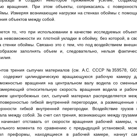
образцы и создают некоторое прижимное усилие, создающ
ью вращения. При этом объекты, соприкасаясь с поверхност
оймы. Измеряя возникающие нагрузки на стенках обоймы с помощ
ния объектов между собой.
ется то, что при использовании в качестве исследуемых объект
 невозможности их плотной укладки в обойму, без которой, в св
 стенки обоймы. Связано это с тем, что под воздействием внешн
разом заполнять объем и, следовательно, нельзя фактичес
силия.
ентов трения сыпучих материалов (см. А.С. СССР №359578, G0
орое содержит цилиндрическую вращающуюся рабочую камеру д
зможностью вращения на центральном валу водила со сменны
 измеряющий относительную скорость вращения водила и рабоч
вием центробежных сил, сыпучий материал распределяется меж
поверхностью гибкой внутренней перегородки, а размещенные 
рхности гибкой внутренней перегородки. Воздействие грузов 
ала между собой. За счет сил трения, возникающих между грузами
начинает отставать от скорости вращения рабочей камеры, ч
тельного момента по сравнению с предыдущей установкой, мож
сил преформы, находящиеся в рабочей камере, начнут са