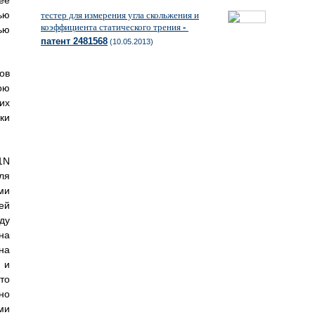
ее
ью
тестер для измерения угла скольжения и
коэффициента статического трения
-
ью
патент 2481568
(10.05.2013)
ов
ою
их
ки
1N
ля
ми
ей
ду
на
на
 и
то
но
ми