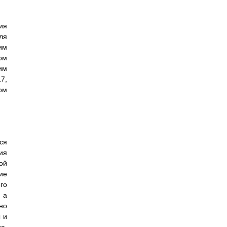
ия
ля
им
ом
им
7,
ом
ся
ия
ой
ие
го
 а
но
 и