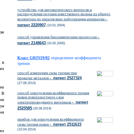
устройство для автоматического контроля и
распределения потоков известкового молока из общего
коллектора по параллельно работающим аппаратам
-
патент 2220907
(10.01.2004)
зе
способ управления биохимическим процессом
-
патент 2148643
(10.05.2000)
Класс G01N19/02
определение коэффициента
 а
трения
их
способ измерения силы трения при
прокатке металлов
- патент 2527324
(27.08.2014)
ию
способ определения коэффициента трения
 В
покоя поверхностного слоя
ие
электропроводящего материала
- патент
ри
2525585
(20.08.2014)
ия
прибор для определения коэффициента
силы трения покоя
- патент 2511615
(10.04.2014)
ях