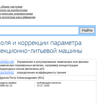
 общие сведения
атент на изобретение
тодические рекомендации
 патентная классификация
роля и коррекции параметра
жекционно-литьевой машины
G05D21/00
Управление и регулирование химических или физико-
химических переменных величин, например концентрации
водородных ионов (величины pH)
G01N19/02
определение коэффициента трения
Дурнов Петр Александрович (RU)
подача заявки:
публикация патента:
2006-02-13
10.07.2008