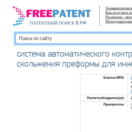
Терминология и
Как получить п
Роспатент - ме
Международная
В РФ
ПАТЕНТНЫЙ ПОИСК
система автоматического конт
скольжения преформы для ин
Классы МПК:
Патентообладатель(и):
Приоритеты: