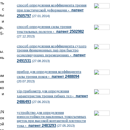
ть
способ определения коэффициента трения
 с
при пластической деформации
- патент
мы
2505797
(27.01.2014)
 и
способ определения силы трения
ь,
текстильных полотен
- патент 2502982
5-
(27.12.2013)
способ определения коэффициента сухого
трения фрикционных пар при быстро
ы.
осциллирующих перемещениях
- патент
нь
2491531
(27.08.2013)
прибор для определения коэффициента
ым
силы трения покоя
- патент 2488094
ия
(20.07.2013)
ко
vip-трибометр для определения
 и
характеристик трения гибких тел
- патент
2486493
(27.06.2013)
1N
устройство для определения
износостойкости наклонных токосъемных
ок
щеток при высокой контактной плотности
ой
тока
- патент 2483293
(27.05.2013)