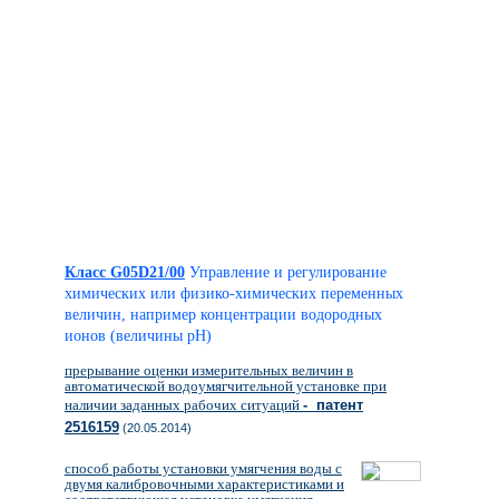
Класс G05D21/00
Управление и регулирование
химических или физико-химических переменных
величин, например концентрации водородных
ионов (величины pH)
прерывание оценки измерительных величин в
автоматической водоумягчительной установке при
наличии заданных рабочих ситуаций
- патент
2516159
(20.05.2014)
способ работы установки умягчения воды с
двумя калибровочными характеристиками и