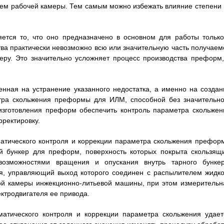
ъем рабочей камеры. Тем самым можно избежать влияние степени 
яется то, что оно предназначено в основном для работы только
тва практически невозможно всю или значительную часть получаем
еру. Это значительно усложняет процесс производства преформ,
енная на устранение указанного недостатка, а именно на создан
етра скольжения преформы для ИЛМ, способной без значительно
изготовления преформ обеспечить контроль параметра скольжен
рректировку.
матического контроля и коррекции параметра скольжения префор
й бункер для преформ, поверхность которых покрыта скользящ
возможностями вращения и опускания внутрь тарного бункер
я, управляющий выход которого соединен с распылителем жидко
ой камеры инжекционно-литьевой машины, при этом измерительн
ктродвигателя ее привода.
атического контроля и коррекции параметра скольжения удает