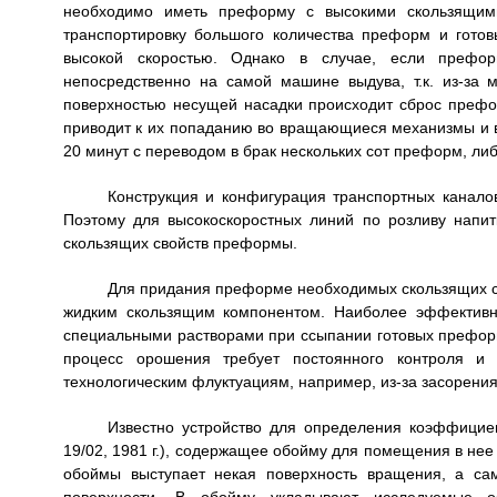
необходимо иметь преформу с высокими скользящими
транспортировку большого количества преформ и гото
высокой скоростью. Однако в случае, если префор
непосредственно на самой машине выдува, т.к. из-за
поверхностью несущей насадки происходит сброс префор
приводит к их попаданию во вращающиеся механизмы и 
20 минут с переводом в брак нескольких сот преформ, ли
Конструкция и конфигурация транспортных канало
Поэтому для высокоскоростных линий по розливу напи
скользящих свойств преформы.
Для придания преформе необходимых скользящих св
жидким скользящим компонентом. Наиболее эффективн
специальными растворами при ссыпании готовых префор
процесс орошения требует постоянного контроля и 
технологическим флуктуациям, например, из-за засорения 
Известно устройство для определения коэффици
19/02, 1981 г.), содержащее обойму для помещения в нее 
обоймы выступает некая поверхность вращения, а са