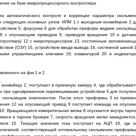
ления на базе микропроцессорного контроллера.
ма автоматического контроля и коррекции параметра скольжен
з следующих основных узлов: ИЛМ 1 с выходным конвейером 2 д
ойством 5; форсунки 6 для обработки преформ жидким скользящ
и 8 с опускающим приводом 9, приводом вращения 10 и датчик
онтроллера) 12 с микропроцессором 13, постоянным запоминающ
ством (ОЗУ) 15, устройством ввода-вывода 16, системной шиной 1
ными управляющими ключами 19, клавиатурой 20 и индикатор
вленного на фиг.1 и 2.
конвейеру 2, поступают в приемную камеру 4, где обрабатывают
м при одновременном перемешивании устройством 5 для получен
3 скользящим компонентом. После этого преформы 3 из приемн
ления 12 на опускающий привод 9 поступает команда на опускан
 10. Вращающаяся измерительная вилка 8 опускается внутрь тарно
мися в тарном бункере 7, скорость вращения вилки замедляется,
ателя 10. Текущее значение тока поступает на АЦП 18, где о
величиной, соответствующей оптимальному скольжению преформы