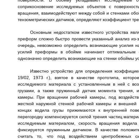
поверхности. В обойму укладывают исследуемые 
соприкосновение исследуемых объектов с поверхност
вращения, взаимодействуют между собой и стенками об
тензометрических датчиков, определяют коэффициент тре
Основным недостатком известного устройства явля
преформ сложно быстро провести указанный анализ из-за
очередь, невозможно определить возникающие усилия на
усилий преформы в обойме начинают оптимальным об
однозначно определить возникающие на стенки обоймы у
Известно устройство для определения коэффици
19/02, 1973 г.), взятое в качестве прототипа, кот
исследуемого материала с установленным в ней с во
грузами, а также пружинный датчик момента трения,
камеры. При вращении рабочей камеры, под воздейст
жесткой наружной стенкой рабочей камеры и внешней 
концах водила грузы прижимаются к внутренней пове
перегородку компенсируется силой трения частиц матери
исследуемым материалом, скорость вращения водила 
фиксируется пружинным датчиком. В качестве положи
считать то, что под воздействием центробежных 