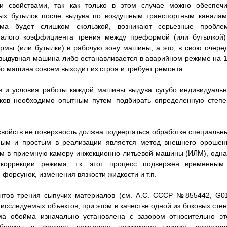
 свойствами, так как только в этом случае можно обеспечи
вых бутылок после выдува по воздушным транспортным каналам
ма будет слишком скользкой, возникают серьезные пробле
 малого коэффициента трения между преформой (или бутылкой)
мы (или бутылки) в рабочую зону машины, а это, в свою очеред
выдувная машина либо останавливается в аварийном режиме на 1
бо машина совсем выходит из строя и требует ремонта.
в и условия работы каждой машины выдува сугубо индивидуальн
тков необходимо опытным путем подбирать определенную степе
ойств ее поверхность должна подвергаться обработке специальн
ым и простым в реализации является метод внешнего орошен
м в приемную камеру инжекционно-литьевой машины (ИЛМ), одна
коррекции режима, т.к. этот процесс подвержен временным
форсунок, изменения вязкости жидкости и т.п.
ентов трения сыпучих материалов (см. А.С. СССР №855442, G0
исследуемых объектов, при этом в качестве одной из боковых стен
ма обойма изначально установлена с зазором относительно эт