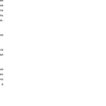
ки
ом
ти
пь
я,
ия
на
ая
ия
их
но
 а