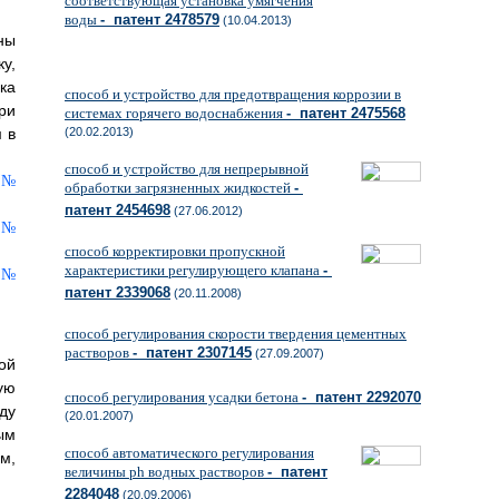
соответствующая установка умягчения
воды
- патент 2478579
(10.04.2013)
ны
у,
ка
способ и устройство для предотвращения коррозии в
ри
системах горячего водоснабжения
- патент 2475568
 в
(20.02.2013)
способ и устройство для непрерывной
обработки загрязненных жидкостей
-
патент 2454698
(27.06.2012)
способ корректировки пропускной
характеристики регулирующего клапана
-
патент 2339068
(20.11.2008)
способ регулирования скорости твердения цементных
растворов
- патент 2307145
(27.09.2007)
ой
ую
способ регулирования усадки бетона
- патент 2292070
ду
(20.01.2007)
ым
способ автоматического регулирования
м,
величины ph водных растворов
- патент
2284048
(20.09.2006)