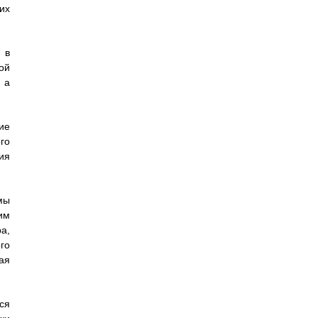
их
 в
ой
 а
ие
го
ия
мы
им
а,
го
ая
ся