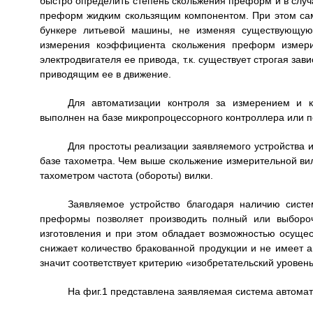
быстро определить степень скольжения преформ и в случ
преформ жидким скользящим компонентом. При этом сам
бункере литьевой машины, не изменяя существующую
измерения коэффициента скольжения преформ измери
электродвигателя ее привода, т.к. существует строгая за
приводящим ее в движение.
Для автоматизации контроля за измерением и к
выполнен на базе микропроцессорного контроллера или 
Для простоты реализации заявляемого устройства 
базе тахометра. Чем выше скольжение измерительной ви
тахометром частота (обороты) вилки.
Заявляемое устройство благодаря наличию систе
преформы позволяет производить полный или выбороч
изготовления и при этом обладает возможностью осущес
снижает количество бракованной продукции и не имеет а
значит соответствует критерию «изобретательский уровень
На фиг.1 представлена заявляемая система автома