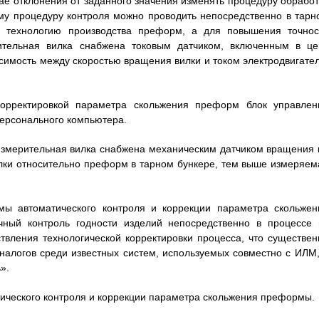
ае отклонения от заданного значения изменять процедуру обработ
у процедуру контроля можно проводить непосредственно в тарн
 технологию производства преформ, а для повышения точнос
тельная вилка снабжена токовым датчиком, включенным в це
висимость между скоростью вращения вилки и током электродвигател
орректировкой параметра скольжения преформ блок управлен
персонального компьютера.
измерительная вилка снабжена механическим датчиком вращения 
лки относительно преформ в тарном бункере, тем выше измеряем
мы автоматического контроля и коррекции параметра скольжен
ный контроль годности изделий непосредственно в процессе 
твления технологической корректировки процесса, что существен
налогов среди известных систем, используемых совместно с ИЛМ,
».
тического контроля и коррекции параметра скольжения преформы.