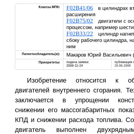
F02B41/06
Классы МПК:
в цилиндрах вт
расширения
F02B75/02
двигатели с ос
процессом, например шес
F02B33/22
цилиндр нагнет
сбоку рабочего цилиндра, н
ним
Макаров Юрий Васильевич 
Патентообладатель(и):
подача заявки:
публикация 
Приоритеты:
2006-11-24
20.06.2008
Изобретение относится к о
двигателей внутреннего сгорания. Те
заключается в упрощении констр
снижении его массогабаритных пока
КПД и снижении расхода топлива. Со
двигатель выполнен двухрядн