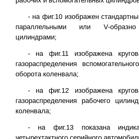
рабочих и вспомогательных цилиндров 
- на фиг.10 изображен стандартны
параллельными или V-образно
цилиндрами;
- на фиг.11 изображена круго
газораспределения вспомогательно
оборота коленвала;
- на фиг.12 изображена круго
газораспределения рабочего цилин
коленвала;
- на фиг.13 показана индика
четырехтактного серийного автомобил