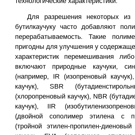
технологические характеристики.
Для разрешения некоторых из
бутилкаучуку часто добавляют пол
перерабатываемость. Такие полим
пригодны для улучшения у содержаще
характеристик перемешивания либо
включают природные каучуки, синт
(например, IR (изопреновый каучук)
каучук), SBR (бутадиенстирол
(хлоропреновый каучук), NBR (бутад
каучук), IIR (изобутиленизопрен
(двойной сополимер этилена с п
(тройной этилен-пропилен-диеновый 