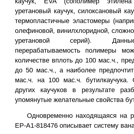
каучук, EVA (сополимер этилена
уретановый каучук, силоксановый кау
термопластичные эластомеры (наприм
олефиновой, винилхлоридной, сложно
уретановой серий). Данн
перерабатываемость полимеры мож
количестве вплоть до 100 мас.ч., пре
до 50 мас.ч., а наиболее предпочти
мас.ч. на 100 мас.ч. бутилкаучука.
других каучуков в результате раз
упомянутые желательные свойства бут
Одновременно находящаяся на р
ЕР-А1-818476 описывает систему ван