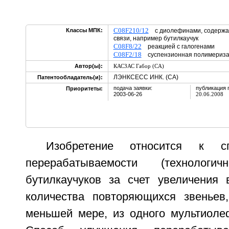
C08F210/12
Классы МПК:
с диолефинами, содержа
связи, например бутилкаучук
C08F8/22
реакцией с галогенами
C08F2/18
суспензионная полимериз
Автор(ы):
КАСЗАС Габор (CA)
ЛЭНКСЕСС ИНК. (CA)
Патентообладатель(и):
подача заявки:
публикация 
Приоритеты:
2003-06-26
20.06.2008
Изобретение относится к с
перерабатываемости (технологич
бутилкаучуков за счет увеличения
количества повторяющихся звеньев
меньшей мере, из одного мультиоле