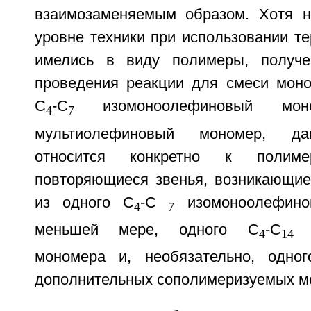
взаимозаменяемым образом. Хотя 
уровне техники при использовании те
имелись в виду полимеры, получе
проведения реакции для смеси мон
С
-С
изомоноолефиновый м
4
7
мультиолефиновый мономер, да
относится конкретно к полиме
повторяющиеся звенья, возникающие
из одного С
-С
изомоноолефино
4
7
меньшей мере, одного С
-С
м
4
14
мономера и, необязательно, одног
дополнительных сополимеризуемых м