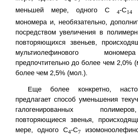
меньшей мере, одного С
-С
м
4
14
мономера и, необязательно, дополни
посредством увеличения в полимерн
повторяющихся звеньев, происходя
мультиолефинового мономер
предпочтительно до более чем 2,0% (м
более чем 2,5% (мол.).
Еще более конкретно, насто
предлагает способ уменьшения текуч
галогенированных полимер
повторяющиеся звенья, происходящ
мере, одного С
-С
изомоноолефино
4
7