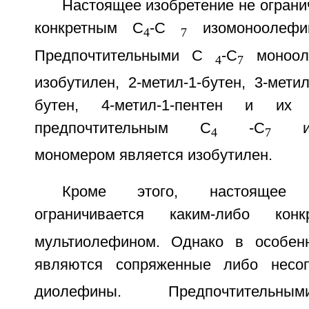
Настоящее изобретение не ограни
конкретным С
-С
изомоноолефи
4
7
Предпочтительными С
-С
моноол
4
7
изобутилен, 2-метил-1-бутен, 3-метил
бутен, 4-метил-1-пентен и их
предпочтительным С
-С
изо
4
7
мономером является изобутилен.
Кроме этого, настоящее 
ограничивается каким-либо ко
мультиолефином. Однако в особен
являются сопряженные либо несо
диолефины. Предпочтитель