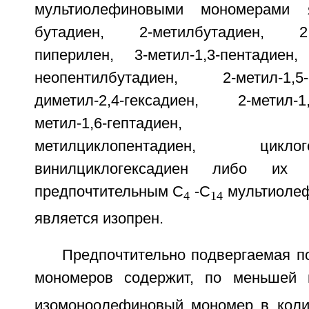
мультиолефиновыми мономерами я
бутадиен, 2-метилбутадиен, 2,4
пиперилен, 3-метил-1,3-пентадиен,
неопентилбутадиен, 2-метил-1,5
диметил-2,4-гексадиен, 2-метил-
метил-1,6-гептадиен, ци
метилциклопентадиен, цикл
винилциклогексадиен либо их 
предпочтительным С
-С
мультиоле
4
14
является изопрен.
Предпочтительно подвергаемая п
мономеров содержит, по меньшей 
изомоноолефиновый мономер в коли