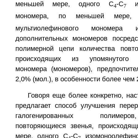
меньшей мере, одного С
-С
из
4
7
мономера, по меньшей мере,
мультиолефинового мономера и
дополнительных мономеров посредс
полимерной цепи количества повто
происходящих из упомянутого м
мономера (мономеров), предпочтит
2,0% (мол.), в особенности более чем 
Говоря еще более конкретно, на
предлагает способ улучшения пере
галогенированных полимер
повторяющиеся звенья, происходящ
мере, одного С
-С
изомоноолефино
4
7