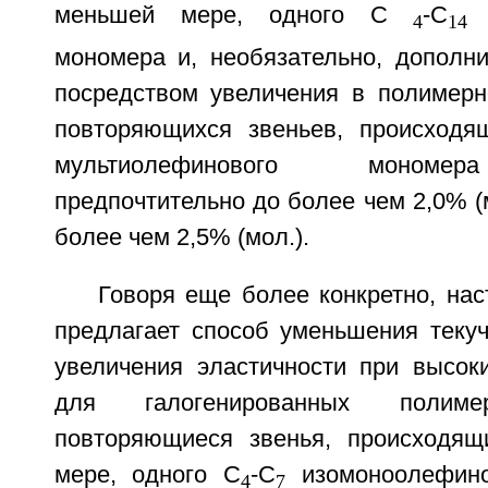
меньшей мере, одного С
-С
м
4
14
мономера и, необязательно, дополн
посредством увеличения в полимерн
повторяющихся звеньев, происходя
мультиолефинового мономер
предпочтительно до более чем 2,0% (м
более чем 2,5% (мол.).
Говоря еще более конкретно, на
предлагает способ уменьшения текуч
увеличения эластичности при высоки
для галогенированных полиме
повторяющиеся звенья, происходящ
мере, одного С
-С
изомоноолефино
4
7