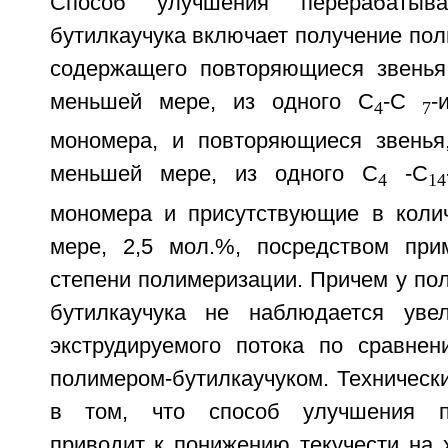
Способ улучшения перерабатыва
бутилкаучука включает получение пол
содержащего повторяющиеся звенья
меньшей мере, из одного С
-С
-
4
7
мономера, и повторяющиеся звенья
меньшей мере, из одного C
-С
4
14
мономера и присутствующие в коли
мере, 2,5 мол.%, посредством при
степени полимеризации. Причем у по
бутилкаучука не наблюдается увел
экструдируемого потока по сравне
полимером-бутилкаучуком. Технически
в том, что способ улучшения пе
приводит к понижению текучести на 