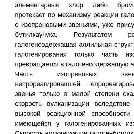
элементарные хлор либо бром.
протекает по механизму реакции гал
с изопреновыми звеньями, уже прис
бутилкаучука. Результатом р
галогенсодержащая аллильная структ
галогенирования только часть из
превращается в галогенсодержащую а
Часть изопреновых звен
непрореагировавшей. Непрореагиро
звенья только в малой степени ок
скорость вулканизации вследствие
высокой реакционной способности 
имеющейся у галогенированных изо
Скорость вулканизации галогенбутилк