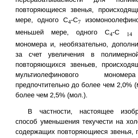
повторяющиеся звенья, происходящ
мере, одного С
-С
изомоноолефино
4
7
меньшей мере, одного С
-С
м
4
14
мономера и, необязательно, дополн
за счет увеличения в полимерно
повторяющихся звеньев, происходя
мультиолефинового мономер
предпочтительно до более чем 2,0% (м
более чем 2,5% (мол.).
В частности, настоящее изобр
способ уменьшения текучести на хол
содержащих повторяющиеся звенья, п