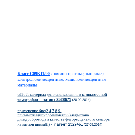
Класс C09K11/00
Люминесцентные, например
электролюминесцентные, хемилюминесцентные
материалы
cd2o2s материал для использования в компьютерной
томографии
- патент 2528671
(20.09.2014)
применение бис(2,4,7,8,9-
пентаметилдипирролилметен-3-ил)метана
дигидробромида в качестве флуоресцентного сенсора
на катион цинка(ii)
- патент 2527461
(27.08.2014)