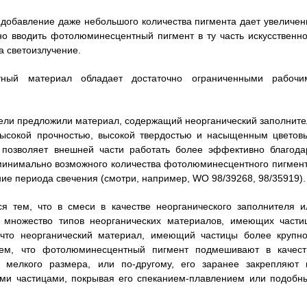
 добавление даже небольшого количества пигмента дает увеличен
но вводить фотолюминесцентный пигмент в ту часть искусственно
а светоизлучение.
тный материал обладает достаточно ограниченными рабочи
ели предложили материал, содержащий неорганический заполните
 высокой прочностью, высокой твердостью и насыщенным цветов
 позволяет внешней части работать более эффективно благода
минимально возможного количества фотолюминесцентного пигмент
ние периода свечения (смотри, например, WO 98/39268, 98/35919).
 тем, что в смеси в качестве неорганического заполнителя и
 множество типов неорганических материалов, имеющих части
 что неорганический материал, имеющий частицы более крупно
тем, что фотолюминесцентный пигмент подмешивают в качест
 мелкого размера, или по-другому, его заранее закрепляют 
ыми частицами, покрывая его спеканием-плавлением или подобн