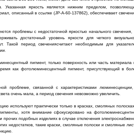
. Указанная яркость является нижним пределом, позволяющ
риал, описанный в ссылке (JP-A-60-137862), обеспечивает свечени
еются проблемы с недостаточной яркостью начального свечения, 
рживать достаточный уровень яркости для четкого визуально
т. Такой период свечениясчитают необходимым для указател
ии.
несцентный пигмент, только поверхность или часть материала 
 время как фотолюминесцентный пигмент, присутствующий в бол
ой проблеме, связанной с характеристиками люминесценции,
света очень мала, а период свечения невозможно увеличить.
цию используют практически только в красках, смоляных полосках
игменты, хотя внимание сфокусировано на фотолюминесцентн
 и прочих подобных изделиях в случае отключения электроснабжен
 этих недостатков, такие краски, смоляные полоски и смоляные лис
нкцию.