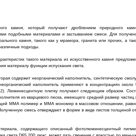
ного камня, который получают дроблением природного камн
ими подобными материалами и застыванием смеси. Для получен
ального камня, такого как у мрамора, гранита или прочих, а так
различные подходы.
рактеристик такого материала из искусственного камня предложе
ия материалу функции испускания света.
орая содержит неорганический наполнитель, синтетическую смолу
еорганический наполнитель применяют в концентрациях около 
62). Люминесцентную плитку получают следующим образом. Сост
олнителя из кварцевого песка, имеющего средний размер частиц 
жащей ММА полимер и ММА мономер в массовом отношении, равн
Полученную смесь отверждают в форме в виде листов толщиной от
териала, содержащего описанный фотолюминесцентный пигмен
ка света D65 200 люкс, может дать свечение с яркостью по меньш