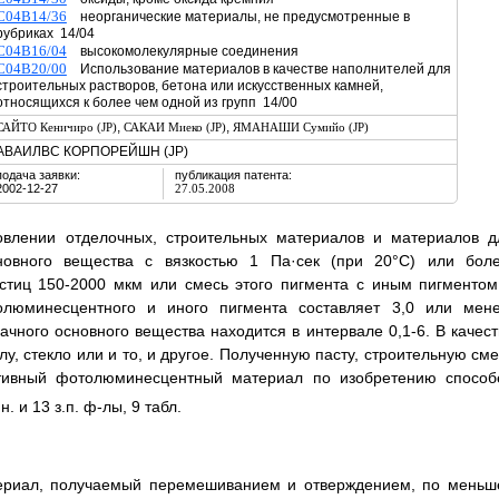
C04B14/36
неорганические материалы, не предусмотренные в
рубриках 14/04
C04B16/04
высокомолекулярные соединения
C04B20/00
Использование материалов в качестве наполнителей для
строительных растворов, бетона или искусственных камней,
относящихся к более чем одной из групп 14/00
,
,
САЙТО Кеничиро (JP)
САКАИ Миеко (JP)
ЯМАНАШИ Сумийо (JP)
АВАИЛВС КОРПОРЕЙШН (JP)
подача заявки:
публикация патента:
2002-12-27
27.05.2008
овлении отделочных, строительных материалов и материалов д
овного вещества с вязкостью 1 Па·сек (при 20°С) или боле
тиц 150-2000 мкм или смесь этого пигмента с иным пигментом
люминесцентного и иного пигмента составляет 3,0 или мене
чного основного вещества находится в интервале 0,1-6. В качест
, стекло или и то, и другое. Полученную пасту, строительную сме
тивный фотолюминесцентный материал по изобретению способ
н. и 13 з.п. ф-лы, 9 табл.
риал, получаемый перемешиванием и отверждением, по меньш