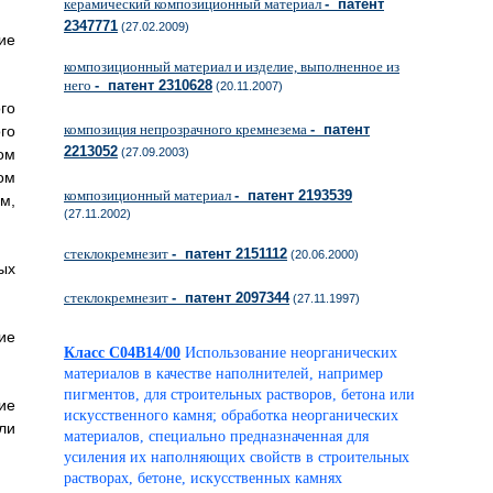
керамический композиционный материал
- патент
2347771
(27.02.2009)
ие
композиционный материал и изделие, выполненное из
него
- патент 2310628
(20.11.2007)
го
композиция непрозрачного кремнезема
- патент
го
2213052
ом
(27.09.2003)
ом
композиционный материал
- патент 2193539
м,
(27.11.2002)
стеклокремнезит
- патент 2151112
(20.06.2000)
ых
стеклокремнезит
- патент 2097344
(27.11.1997)
ие
Класс C04B14/00
Использование неорганических
материалов в качестве наполнителей, например
пигментов, для строительных растворов, бетона или
ие
искусственного камня; обработка неорганических
ли
материалов, специально предназначенная для
усиления их наполняющих свойств в строительных
растворах, бетоне, искусственных камнях