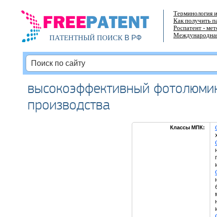
Терминология и
Как получить п
Роспатент - ме
Международная
В РФ
ПАТЕНТНЫЙ ПОИСК
высокоэффективный фотолюмин
производства
Классы МПК: