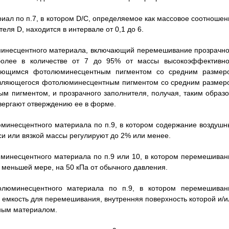
л по п.7, в котором D/C, определяемое как массовое соотношен
еля D, находится в интервале от 0,1 до 6.
минесцентного материала, включающий перемешивание прозрачно
более в количестве от 7 до 95% от массы высокоэффективно
ляющимся фотолюминесцентным пигментом со средним размер
, являющегося фотолюминесцентным пигментом со средним размер
ым пигментом, и прозрачного заполнителя, получая, таким образо
двергают отверждению ее в форме.
минесцентного материала по п.9, в котором содержание воздушн
си или вязкой массы регулируют до 2% или менее.
минесцентного материала по п.9 или 10, в котором перемешиван
меньшей мере, на 50 кПа от обычного давления.
олюминесцентного материала по п.9, в котором перемешиван
емкость для перемешивания, внутренняя поверхность которой и/и
ным материалом.