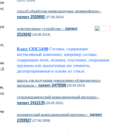
(10.07.2014)
ое
т,
способ обработки цинкооксидных люминофоров
-
патент 2520892
(27.06.2014)
ся
осветительное устройство
- патент
2519242
(10.06.2014)
т,
Класс C03C14/00
Составы, содержащие
нестеклянный компонент, например составы,
содержащие нити, волокна, пластинки, спиральные
ие
пружины или аналогичные им элементы,
,0
диспергированные в основе из стекла
шихта для получения декоративно-облицовочного
материала
- патент 2479508
(20.04.2013)
м,
го
стеклокерамический композиционный материал
-
патент 2412135
(20.02.2011)
ли
керамический композиционный материал
- патент
2359927
(27.06.2009)