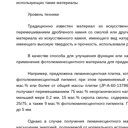
использующих такие материалы.
Уровень техники
Традиционно известен материал из искусствен
перемешиванием дробленого камня со смолой или друг
материала из искусственного камня, имеющего вид натур
имеющего высокую твердость и прочность, использовали 
В качестве способа для улучшения функции или ха
применение фотолюминесцентного материала для придан
Например, предложена люминесцентная плитка, кот
фотолюминесцентный пигмент, при этом применяемый н
мас.% или более от общей массы плитки (JP-A-60-1378
получают перемешиванием 75 мас.% неорганического нап
меньшей мере 0,2 мм, 15 мас.% сиропа смолы, содер
25/75, а также 9 мас.% фотолюминесцентного пигмента. 
до 5 мм.
Однако в случае получения люминесцентного ма
насыщение энергией, получаемой от нормального источни