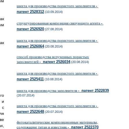
ым
шихта для производства пористого заполнителя
-
патент 2528312
(10.09.2014)
ак
структурированная композиция связующего агента
-
ым
патент 2526920
(27.08.2014)
шихта для производства пористого заполнителя
-
ак
патент 2526064
(20.08.2014)
способ производства вспученных пористых
заполнителей
- патент 2526034
(20.08.2014)
шихта для производства пористого заполнителя
-
патент 2525411
(10.08.2014)
шихта для производства заполнителя
- патент 2522839
го
(20.07.2014)
 и
шихта для производства пористого заполнителя
-
 с
патент 2522648
(20.07.2014)
ля
ве
фотокаталитические композиционные материалы,
х,
содержащие титан и известняк
- патент 2522370