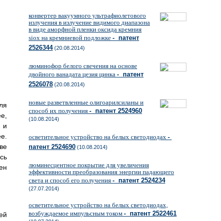
конвертер вакуумного ультрафиолетового
излучения в излучение видимого диапазона
в виде аморфной пленки оксида кремния
siox на кремниевой подложке
- патент
2526344
(20.08.2014)
люминофор белого свечения на основе
двойного ванадата цезия цинка
- патент
2526078
(20.08.2014)
новые разветвленные олигоарилсиланы и
ля
способ их получения
- патент 2524960
е,
(10.08.2014)
 и
е.
осветительное устройство на белых светодиодах
-
ве
патент 2524690
(10.08.2014)
сь
люминесцентное покрытие для увеличения
ен
эффективности преобразования энергии падающего
света и способ его получения
- патент 2524234
(27.07.2014)
осветительное устройство на белых светодиодах,
возбуждаемое импульсным током
- патент 2522461
ей