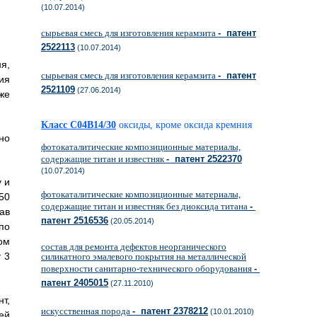
(10.07.2014)
сырьевая смесь для изготовления керамзита
- патент
2522113
(10.07.2014)
я,
сырьевая смесь для изготовления керамзита
- патент
ия
2521109
(27.06.2014)
же
Класс C04B14/30
оксиды, кроме оксида кремния
но
фотокаталитические композиционные материалы,
содержащие титан и известняк
- патент 2522370
(10.07.2014)
 и
фотокаталитические композиционные материалы,
50
содержащие титан и известняк без диоксида титана
-
ав
патент 2516536
(20.05.2014)
по
ом
состав для ремонта дефектов неорганического
 3
силикатного эмалевого покрытия на металлической
поверхности санитарно-технического оборудования
-
патент 2405015
(27.11.2010)
т,
искусственная порода
- патент 2378212
(10.01.2010)
ей