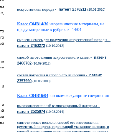
им
искусственная порода
- патент 2378211
(10.01.2010)
е,
Класс C04B14/36
неорганические материалы, не
предусмотренные в рубриках 14/04
то
го
сырьевая смесь для получения искусственной породы
-
ей
патент 2463272
(10.10.2012)
способ изготовления искусственного камня
- патент
не
2460702
(10.09.2012)
ее
состав покрытия и способ его нанесения
- патент
2357990
(10.06.2009)
 и
Класс C04B16/04
высокомолекулярные соединения
 и
высоконаполненный композиционный материал
-
ой
патент 2525074
(10.08.2014)
ия
синтетическое волокно, способ его изготовления,
ты
цементный продукт, содержащий указанное волокно, и
способ изготовления указанного цементного продукта
-