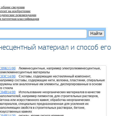
 общие сведения
атент на изобретение
тодические рекомендации
 патентная классификация
есцентный материал и способ его
C09K11/00
Люминесцентные, например электролюминесцентные,
хемилюминесцентные материалы
C03C14/00
Составы, содержащие нестеклянный компонент,
например составы, содержащие нити, волокна, пластинки, спиральные
пружины или аналогичные им элементы, диспергированные в основе
из стекла
C04B14/00
Использование неорганических материалов в качестве
наполнителей, например пигментов, для строительных растворов,
бетона или искусственного камня; обработка неорганических
материалов, специально предназначенная для усиления их
наполняющих свойств в строительных растворах, бетоне,
искусственных камнях
C04B14/30
оксиды, кроме оксида кремния