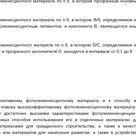
минесцентного материала по п.9, в котором прозрачным основн
инесцентного материала по п.9, в котором В/А, определяемое к
толюминесцентным пигментом, и компонента В, являющегося ин
минесцентного материла по п.9, в котором D/C, определяемое к
 прозрачного заполнителя D, находится в интервале от 0,1 до 6.
фективному фотолюминесцентному материалу и к способу е
 к новому высокоэффективному фотолюминесцентному материалу
у достаточно высокими характеристиками фотолюминесценции
ных способов использования его в отделочных материалах д
ериалами для гражданского строительства, а также в качест
 или материалов для нанесения разметки, а также в устройства