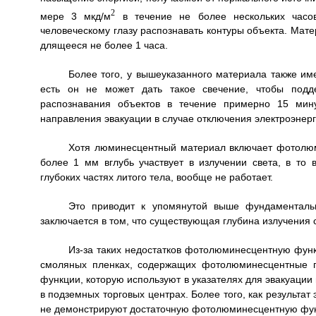
2
мере 3 мкд/м
в течение не более нескольких часов
человеческому глазу распознавать контуры объекта. Мате
длящееся не более 1 часа.
Более того, у вышеуказанного материала также им
есть он не может дать такое свечение, чтобы подде
распознавания объектов в течение примерно 15 мину
направления эвакуации в случае отключения электроэнерг
Хотя люминесцентный материал включает фотолюми
более 1 мм вглубь участвует в излучении света, в то
глубоких частях литого тела, вообще не работает.
Это приводит к упомянутой выше фундаментальн
заключается в том, что существующая глубина излучения 
Из-за таких недостатков фотолюминесцентную функ
смоляных пленках, содержащих фотолюминесцентные п
функции, которую используют в указателях для эвакуации
в подземных торговых центрах. Более того, как результат
не демонстрируют достаточную фотолюминесцентную фу