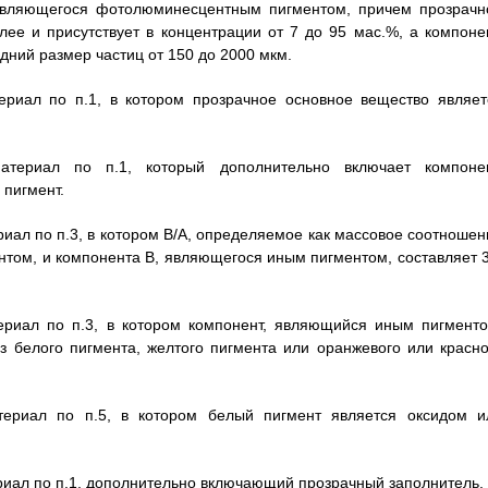
 являющегося фотолюминесцентным пигментом, причем прозрачн
лее и присутствует в концентрации от 7 до 95 мас.%, а компонен
ий размер частиц от 150 до 2000 мкм.
риал по п.1, в котором прозрачное основное вещество являет
териал по п.1, который дополнительно включает компонен
пигмент.
л по п.3, в котором В/А, определяемое как массовое соотношен
ом, и компонента В, являющегося иным пигментом, составляет 3
риал по п.3, в котором компонент, являющийся иным пигменто
з белого пигмента, желтого пигмента или оранжевого или красно
ериал по п.5, в котором белый пигмент является оксидом и
ал по п.1, дополнительно включающий прозрачный заполнитель.