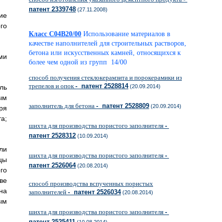
патент 2339748
(27.11.2008)
ие
го
Класс C04B20/00
Использование материалов в
качестве наполнителей для строительных растворов,
бетона или искусственных камней, относящихся к
ми
более чем одной из групп 14/00
способ получения стеклокерамзита и порокерамики из
трепелов и опок
- патент 2528814
(20.09.2014)
ль
ым
заполнитель для бетона
- патент 2528809
(20.09.2014)
ря
а;
шихта для производства пористого заполнителя
-
патент 2528312
(10.09.2014)
ли
шихта для производства пористого заполнителя
-
цы
патент 2526064
(20.08.2014)
го
ве
способ производства вспученных пористых
на
заполнителей
- патент 2526034
(20.08.2014)
ым
шихта для производства пористого заполнителя
-
патент 2525411