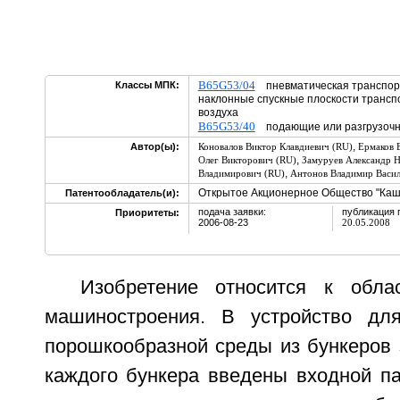
B65G53/04
Классы МПК:
пневматическая транспорт
наклонные спускные плоскости трансп
воздуха
B65G53/40
подающие или разгрузоч
,
Автор(ы):
Коновалов Виктор Клавдиевич (RU)
Ермаков 
,
Олег Викторович (RU)
Замуруев Александр Н
,
Владимирович (RU)
Антонов Владимир Васил
Открытое Акционерное Общество "Каш
Патентообладатель(и):
подача заявки:
публикация 
Приоритеты:
2006-08-23
20.05.2008
Изобретение относится к облас
машиностроения. В устройство для
порошкообразной среды из бункеров 
каждого бункера введены входной па