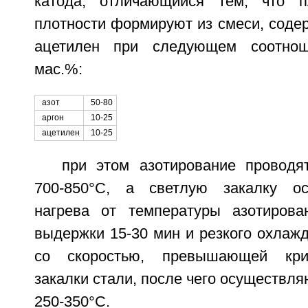
катода, отличающийся тем, что 
плотности формируют из смеси, содер
ацетилен при следующем соотнош
мас.%:
азот
50-80
аргон
10-25
ацетилен
10-25
при этом азотирование проводя
700-850°С, а светлую закалку о
нагрева от температуры азотирова
выдержки 15-30 мин и резкого охлажд
со скоростью, превышающей крит
закалки стали, после чего осуществля
250-350°С.