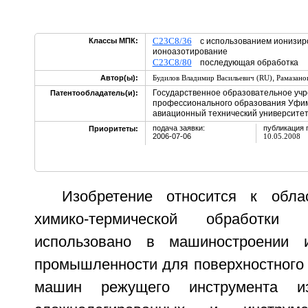
C23C8/36
Классы МПК:
с использованием ионизиро
ионоазотирование
C23C8/80
последующая обработка
,
Автор(ы):
Будилов Владимир Васильевич (RU)
Рамазано
Государственное образовательное уч
Патентообладатель(и):
профессионального образования Уфим
авиационный технический университет
подача заявки:
публикация 
Приоритеты:
2006-07-06
10.05.2008
Изобретение относится к обла
химико-термической обработ
использовано в машиностроении 
промышленности для поверхностного 
машин режущего инструмента из