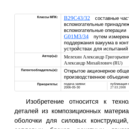
B29C43/32
Классы МПК:
составные част
вспомогательные принадлеж
вспомогательные операции
G01M3/34
путем измерени
поддержания вакуума в конт
устройствах для испытаний 
Автор(ы):
Мелехин Александр Григорьеви
Александр Михайлович (RU)
Открытое акционерное обще
Патентообладатель(и):
производственное объединен
подача заявки:
публикация 
Приоритеты:
2006-05-30
27.03.2008
Изобретение относится к техно
деталей из композиционных материал
оболочки для силовых конструкций