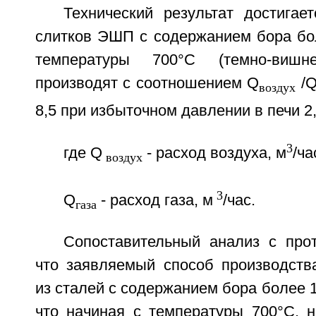
Технический результат достигае
слитков ЭШП с содержанием бора бол
температуры 700°С (темно-вишне
производят с соотношением Q
/
воздух
8,5 при избыточном давлении в печи 2,5
3
где Q
- расход воздуха, м
/ча
воздух
3
Q
- расход газа, м
/час.
газа
Сопоставительный анализ с прот
что заявляемый способ производств
из сталей с содержанием бора более 1
что начиная с температуры 700°С, 