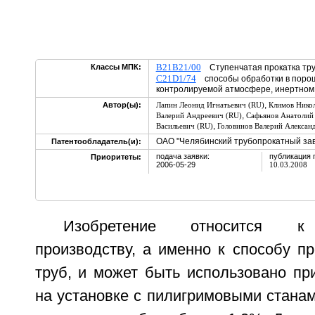
B21B21/00
Классы МПК:
Ступенчатая прокатка тр
C21D1/74
способы обработки в порош
контролируемой атмосфере, инертном г
,
Автор(ы):
Лапин Леонид Игнатьевич (RU)
Климов Нико
,
Валерий Андреевич (RU)
Сафьянов Анатолий 
,
Васильевич (RU)
Головинов Валерий Алексан
ОАО "Челябинский трубопрокатный зав
Патентообладатель(и):
подача заявки:
публикация 
Приоритеты:
2006-05-29
10.03.2008
Изобретение относится к 
производству, а именно к способу п
труб, и может быть использовано пр
на установке с пилигримовыми стана