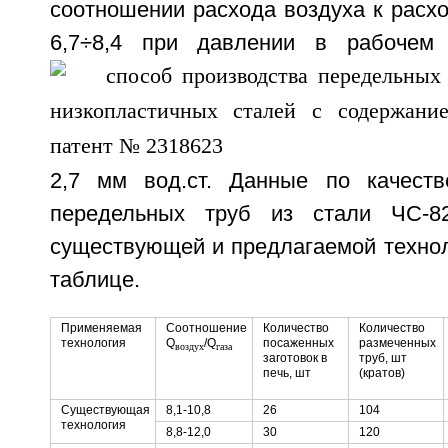
соотношении расхода воздуха к расхо
6,7÷8,4 при давлении в рабочем 
2,7 мм вод.ст. Данные по качеств
передельных труб из стали ЧС-8
существующей и предлагаемой технол
таблице.
Применяемая
Соотношение
Количество
Количество
технология
Q
/Q
посаженных
размеченных
воздух
газа
заготовок в
труб, шт
печь, шт
(кратов)
Существующая
8,1-10,8
26
104
технология
8,8-12,0
30
120