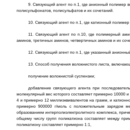
9. Связующий агент по п.1, где анионный полимер 
полисульфонатов, полисульфатов и их сочетаний.
10. Связующий агент по п.1, где катионный полиме
11. Связующий агент по п.10, где полимерный ами
аминов, третичных аминов, четвертичных аминов и их соч
12. Связующий агент по п.1, где указанный анионн
13. Способ получения волокнистого листа, включаю
получение волокнистой суспензии;
добавление связующего агента при последовател
молекулярный вес которого составляет примерно 10000 и
4 и примерно 12 миллиэквивалентов на грамм, и катионн
примерно 900000 г/моль с положительным зарядом м
образованием интерполиэлектролитного комплекса, прич
общему числу групп поликатиона составляет между прим
поликатиону составляет примерно 1:1,