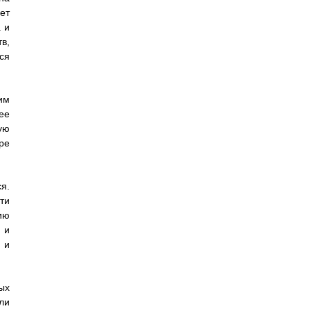
ет
 и
в,
ся
им
ее
ую
ре
я.
ти
ию
 и
 и
ых
ли