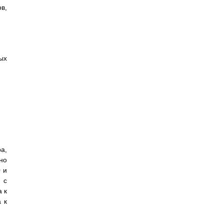
в,
ых
а,
но
 и
 с
 к
 к