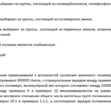
выбирают из группы, состоящей из поликарбосилатов, полифосфато
р выбирают из группы, состоящей из полимерного амина.
н выбирают из группы, состоящей из первичных аминов, вторичн
етаний.
ый полимер является слабокислым.
щий
ьном примешивании к волокнистой суспензии анионного полимер
 примерно 900000 г/моль, с отрицательным зарядом между пример
ого полимера, молекулярный вес которого составляет между 10000
ежду примерно 6 и примерно 12 миллиэквивалентов на грамм
ем молярное отношение общего числа кислотных групп полианиона
ерно 10:1 и примерно 1,1:1, а соотношения зарядов полианиона