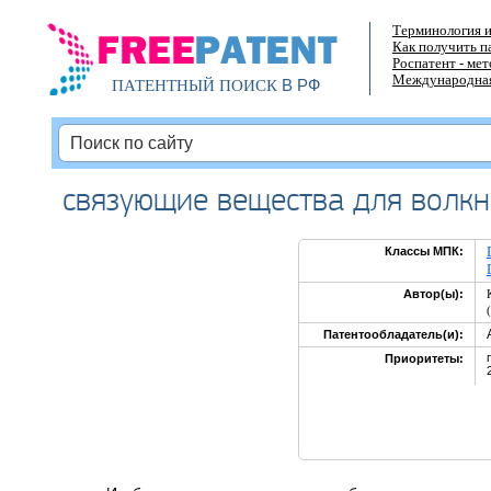
Терминология и
Как получить п
Роспатент - ме
Международная
В РФ
ПАТЕНТНЫЙ ПОИСК
связующие вещества для волкн
Классы МПК:
Автор(ы):
Патентообладатель(и):
Приоритеты: