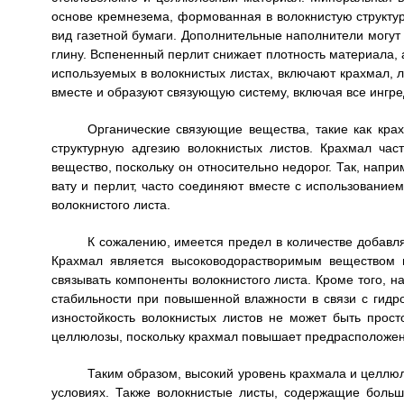
основе кремнезема, формованная в волокнистую структу
вид газетной бумаги. Дополнительные наполнители могут 
глину. Вспененный перлит снижает плотность материала,
используемых в волокнистых листах, включают крахмал, 
вместе и образуют связующую систему, включая все ингре
Органические связующие вещества, такие как кр
структурную адгезию волокнистых листов. Крахмал час
вещество, поскольку он относительно недорог. Так, напр
вату и перлит, часто соединяют вместе с использованием
волокнистого листа.
К сожалению, имеется предел в количестве добавля
Крахмал является высоководорастворимым веществом и
связывать компоненты волокнистого листа. Кроме того, 
стабильности при повышенной влажности в связи с гидр
изностойкость волокнистых листов не может быть прос
целлюлозы, поскольку крахмал повышает предрасположенн
Таким образом, высокий уровень крахмала и целлю
условиях. Также волокнистые листы, содержащие боль