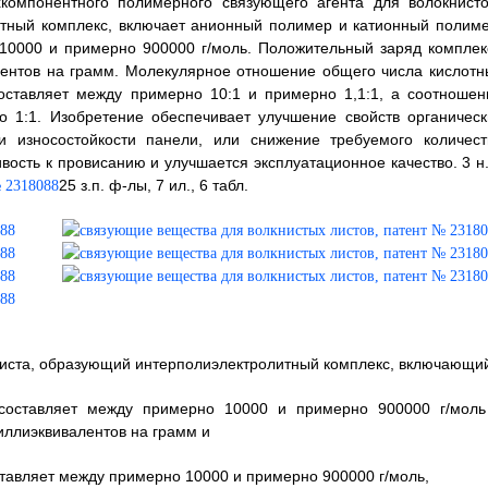
хкомпонентного полимерного связующего агента для волокнисто
итный комплекс, включает анионный полимер и катионный полиме
10000 и примерно 900000 г/моль. Положительный заряд комплек
лентов на грамм. Молекулярное отношение общего числа кислотн
оставляет между примерно 10:1 и примерно 1,1:1, а соотношен
о 1:1. Изобретение обеспечивает улучшение свойств органическ
и износостойкости панели, или снижение требуемого количест
вость к провисанию и улучшается эксплуатационное качество. 3 н.
25 з.п. ф-лы, 7 ил., 6 табл.
листа, образующий интерполиэлектролитный комплекс, включающи
составляет между примерно 10000 и примерно 900000 г/моль
иллиэквивалентов на грамм и
тавляет между примерно 10000 и примерно 900000 г/моль,