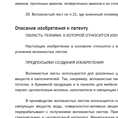
аминов, третичных аминов, четвертичных аминов и их соч
28. Волокнистый лист по п.21, где анионный полим
Описание изобретения к патенту
ОБЛАСТЬ ТЕХНИКИ, К КОТОРОЙ ОТНОСИТСЯ ИЗ
Настоящее изобретение в основном относится к 
усиления волокнистых листов.
ПРЕДПОСЫЛКИ СОЗДАНИЯ ИЗОБРЕТЕНИЯ
Волокнистые листы используются для различных 
веществ и наполнителей. Так, например, волокнистые ли
потолка, в бумажной продукции и в панелях для мебели
перлит, целлюлозные волокна, наполнители и связующие 
В производстве волокнистых листов используется 
связующих веществ, воды, поверхностно-активных веще
перерабатывают с получением волокнистых листов. При
стекловолокно и целлюлозный материал. Минеральная ва