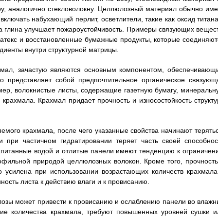
ру, аналогично стекловолокну. Целлюлозный материал обычно име
включать набухающий перлит, осветлители, такие как оксид титана
 а глина улучшает пожароустойчивость. Примеры связующих вещест
латекс и восстановленные бумажные продукты, которые соединяют
диенты внутри структурной матрицы.
ахмал, зачастую являются основным компонентом, обеспечивающ
то представляет собой предпочтительное органическое связующ
имер, волокнистые листы, содержащие газетную бумагу, минеральн
 крахмала. Крахмал придает прочность и износостойкость структу
емого крахмала, после чего указанные свойства начинают терятьс
 при частичном гидратировании теряет часть своей способнос
напитанные водой и отлитые панели имеют тенденцию к ограничен
офильной природой целлюлозных волокон. Кроме того, прочность
то усилена при использовании возрастающих количеств крахмала
ость листа к действию влаги и к провисанию.
лозы может привести к провисанию и ослаблению панели во влажн
шие количества крахмала, требуют повышенных уровней сушки и