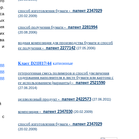
го
р.
способ изготовления бумаги
- патент 2347029
са
(20.02.2009)
ых
ия
способ получения бумаги
- патент 2281994
(20.08.2006)
их
ва
водная композиция для производства бумаги и способ
 и
ее получения
- патент 2277142
(27.05.2006)
Класс D21H17/44
катионные
гетерогенная смесь полимеров и способ увеличения
содержания наполнителя в листе бумаги или картона с
ее использованием (варианты)
- патент 2521590
(27.06.2014)
целлюлозный продукт
- патент 2422573
(27.06.2011)
й
композиция
- патент 2347030
(20.02.2009)
 с
способ изготовления бумаги
- патент 2347029
(20.02.2009)