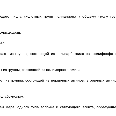
бщего числа кислотных групп полианиона к общему числу гру
полисахарид.
ал.
рают из группы, состоящей из поликарбоксилатов, полифосфато
т из группы, состоящей из полимерного амина.
ют из группы, состоящей из первичных аминов, вторичных амино
я слабокислым.
ей мере, одного типа волокна и связующего агента, образующе