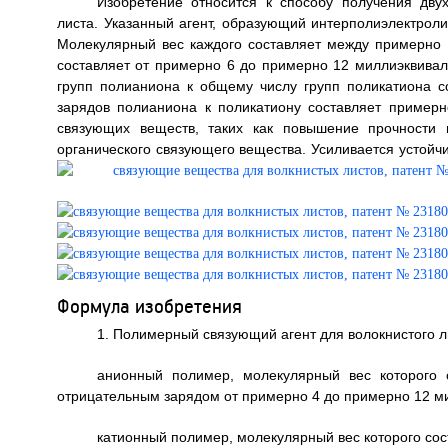
Изобретение относится к способу получения дву
листа. Указанный агент, образующий интерполиэлектрол
Молекулярный вес каждого составляет между примерно 
составляет от примерно 6 до примерно 12 миллиэквива
групп полианиона к общему числу групп поликатиона с
зарядов полианиона к поликатиону составляет примерн
связующих веществ, таких как повышение прочности 
органического связующего вещества. Усиливается устойчи
Формула изобретения
1. Полимерный связующий агент для волокнистого 
анионный полимер, молекулярный вес которого 
отрицательным зарядом от примерно 4 до примерно 12 м
катионный полимер, молекулярный вес которого сос