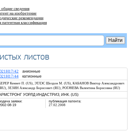
 общие сведения
атент на изобретение
тодические рекомендации
 патентная классификация
истых листов
D21H17/42
анионные
D21H17/44
катионные
,
,
КЕРЕР Кеннет П. (US)
ЭТЛЭС Шелдон М. (US)
КАБАНОВ Виктор Александрович
,
,
(RU)
ЗЕЗИН Александр Борисович (RU)
РОГАЧЕВА Валентина Борисовна (RU)
АРМСТРОНГ УОРЛД ИНДАСТРИЗ, ИНК. (US)
подача заявки:
публикация патента:
2002-08-19
27.02.2008