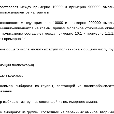
составляет между примерно 10000 и примерно 900000 г/моль
иллиэквивалентов на грамм и
 составляет между примерно 10000 и примерно 900000 г/моль
 миллиэквивалентов на грамм, причем молярное отношение обще
 поликатиона составляет между примерно 10:1 и примерно 1,1:1,
ет примерно 1:1.
ение общего числа кислотных групп полианиона к общему числу гру
чающий полисахарид.
ржит крахмал.
олимер выбирают из группы, состоящей из поликарбоксилато
четаний.
ер выбирают из группы, состоящей из полимерного амина.
ин выбирают из группы, состоящей из первичных аминов, вторичн