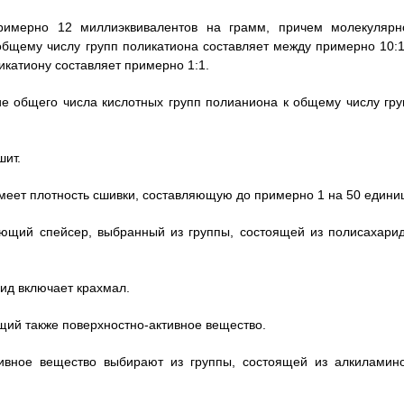
имерно 12 миллиэквивалентов на грамм, причем молекулярн
общему числу групп поликатиона составляет между примерно 10:1
икатиону составляет примерно 1:1.
ие общего числа кислотных групп полианиона к общему числу гру
шит.
имеет плотность сшивки, составляющую до примерно 1 на 50 едини
ающий спейсер, выбранный из группы, состоящей из полисахарид
рид включает крахмал.
щий также поверхностно-активное вещество.
тивное вещество выбирают из группы, состоящей из алкиламино