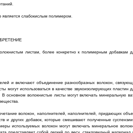
етаний.
ер является слабокислым полимером.
ОБРЕТЕНИЕ
волокнистым листам, более конкретно к полимерным добавкам д
целей и включают объединение разнообразных волокон, связующ
сты могут использоваться в качестве звукоизолирующих пластин д
. В основном волокнистые листы могут включать минеральную ват
вещества.
сочетание волокон, наполнителей, наполнителей, придающих объе
ств и других добавок, которые смешивают полученные суспензии
меры используемых волокон могут включать минеральное волокн
та представляет собой легкий по весу, стекловидный материал 