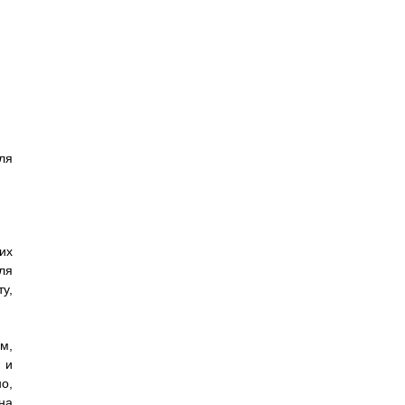
ля
их
ля
у,
м,
 и
о,
на