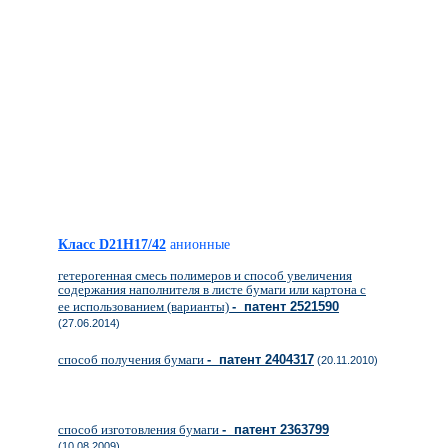
Класс D21H17/42
анионные
гетерогенная смесь полимеров и способ увеличения
содержания наполнителя в листе бумаги или картона с
ее использованием (варианты)
- патент 2521590
(27.06.2014)
способ получения бумаги
- патент 2404317
(20.11.2010)
способ изготовления бумаги
- патент 2363799
(10.08.2009)