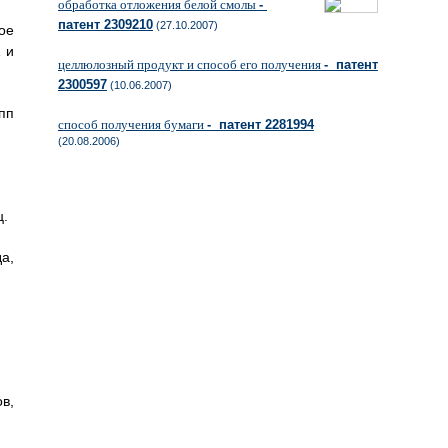
обработка отложения белой смолы
-
патент 2309210
(27.10.2007)
ое
 и
целлюлозный продукт и способ его получения
- патент
2300597
(10.06.2007)
пп
способ получения бумаги
- патент 2281994
(20.08.2006)
ц.
а,
в,