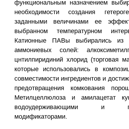
функциональным назначением выбир
необходимости создания гетеро
заданными величинами ее эффект
выбранном температурном интерв
Катионные ПАВы выбирались из р
аммониевых солей: алкоксиметил
цнтилпиридиний хлорид (торговая ма
которые использовались в компози
совместимости ингредиентов и достиж
предотвращения комкования порош
Метилцеллюлоза и амилацетат ку
водоудерживающими и плен
модификаторами.