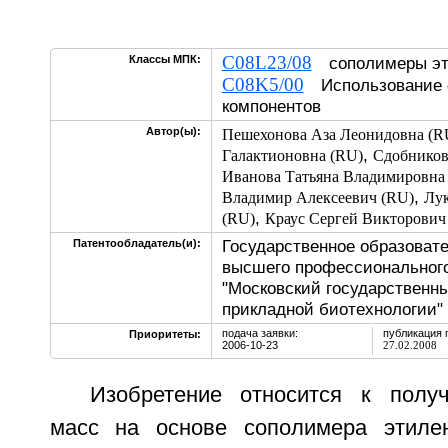
C08L23/08
Классы МПК:
сополимеры эт
C08K5/00
Использование о
компонентов
Автор(ы):
Пешехонова Аза Леонидовна (R
,
Галактионовна (RU)
Сдобников
Иванова Татьяна Владимировна
,
Владимир Алексеевич (RU)
Лу
,
(RU)
Краус Сергей Викторович
Государственное образоват
Патентообладатель(и):
высшего профессионального
"Московский государственн
прикладной биотехнологии"
подача заявки:
публикация 
Приоритеты:
2006-10-23
27.02.2008
Изобретение относится к полу
масс на основе сополимера этилен