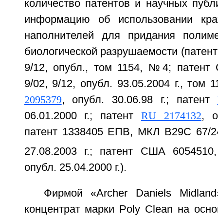
количество патентов и научных публ
информацию об использовании кра
наполнителей для придания полим
биологической разрушаемости (патен
9/12, опубл., том 1154, №4; патент
9/02, 9/12, опубл. 93.05.2004 г., том
2095379
, опубл. 30.06.98 г.; патент
06.01.2000 г.; патент
RU 2174132
, о
патент 1338405 ЕПВ, МКЛ В29С 67/24
27.08.2003 г.; патент США 6054510
опубл. 25.04.2000 г.).
Фирмой «Archer Daniels Midla
концентрат марки Poly Clean на осн