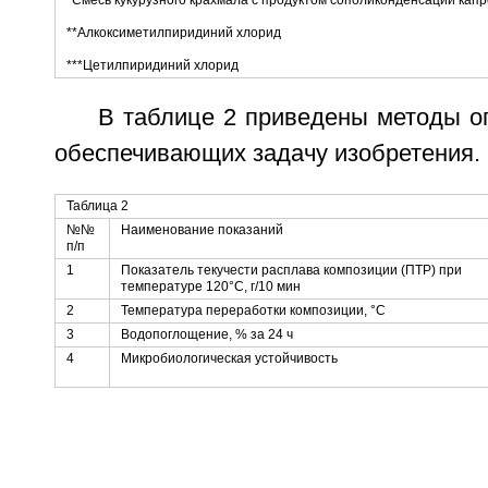
*Смесь кукурузного крахмала с продуктом сополиконденсации кап
**Алкоксиметилпиридиний хлорид
***Цетилпиридиний хлорид
В таблице 2 приведены методы о
обеспечивающих задачу изобретения.
Таблица 2
№№
Наименование показаний
п/п
1
Показатель текучести расплава композиции (ПТР) при
температуре 120°С, г/10 мин
2
Температура переработки композиции, °С
3
Водопоглощение, % за 24 ч
4
Микробиологическая устойчивость