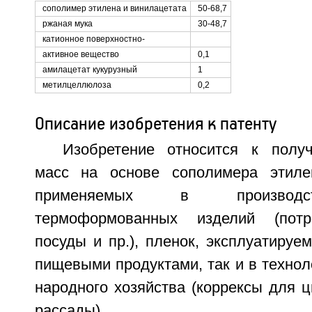
сополимер этилена и винилацетата
50-68,7
ржаная мука
30-48,7
катионное поверхностно-
активное вещество
0,1
амилацетат кукурузный
1
метилцеллюлоза
0,2
Описание изобретения к патенту
Изобретение относится к полу
масс на основе сополимера этиле
применяемых в производс
термоформованных изделий (потр
посуды и пр.), пленок, эксплуатируем
пищевыми продуктами, так и в технол
народного хозяйства (коррексы для 
рассады).