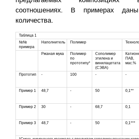
предлагаемых композициях 
соотношениях. В примерах дан
количества.
Таблица 1
№№
Наполнитель
Полимер
Техноло
примера
Ржаная мука
Полимер
Сополимер
Катион
по
этилена и
ПАВ,
прототипу*
винилацетата
мас.%
(СЭВА)
Прототип
-
100
-
-
Пример 1
48,7
-
50
0,1**
Пример 2
30
-
68,7
0,1
Пример 3
48,7
-
50
0,1***