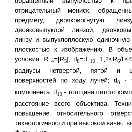
обращенный выпуклостью к пре
отрицательный мениск, обращенн
предмету, двояковогнутую лин
двояковыпуклой линзой, двояков
линзу и выпуклоплоскую одиночную
плоскостью к изображению. В объе
условия: R
=|R
|, d
=d
, 1,2<R
/f'<
4
5
8
10
6
радиусы четвертой, пятой и ш
поверхностей по ходу лучей; d
- т
8
компонента; d
- толщина пятого компо
10
расстояние всего объектива. Техни
повышение относительного отвер
технологичности при высоком качестве