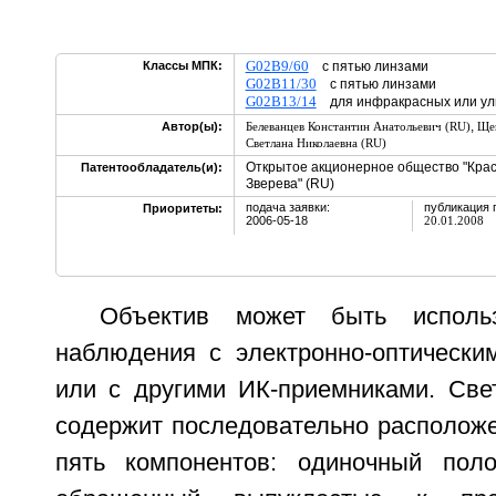
G02B9/60
Классы МПК:
с пятью линзами
G02B11/30
с пятью линзами
G02B13/14
для инфракрасных или ул
,
Автор(ы):
Белеванцев Константин Анатольевич (RU)
Щег
Светлана Николаевна (RU)
Открытое акционерное общество "Красн
Патентообладатель(и):
Зверева" (RU)
подача заявки:
публикация 
Приоритеты:
2006-05-18
20.01.2008
Объектив может быть исполь
наблюдения с электронно-оптически
или с другими ИК-приемниками. Све
содержит последовательно расположе
пять компонентов: одиночный поло