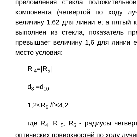
преломления стекла положительной
компонента (четвертой по ходу лу
величину 1,62 для линии е; а пятый 
выполнен из стекла, показатель пр
превышает величину 1,6 для линии е
место условия:
R
=|R
|
4
5
d
=d
8
10
1,2<R
/f'<4,2
6
где R
, R
, R
- радиусы четверт
4
5
6
оптических поверхностей по ходу луче