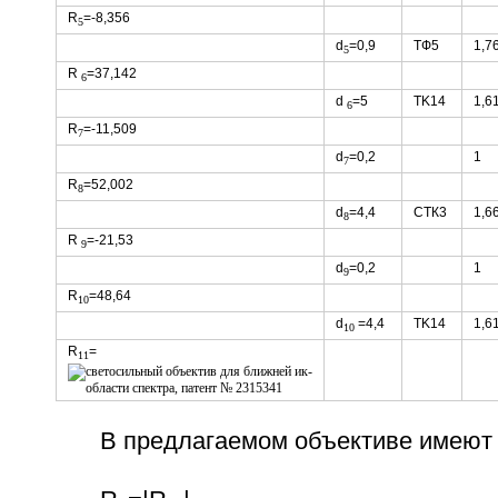
R
=-8,356
5
d
=0,9
ТФ5
1,7
5
R
=37,142
6
d
=5
TK14
1,6
6
R
=-11,509
7
d
=0,2
1
7
R
=52,002
8
d
=4,4
СТК3
1,6
8
R
=-21,53
9
d
=0,2
1
9
R
=48,64
10
d
=4,4
TK14
1,6
10
R
=
11
В предлагаемом объективе имеют 