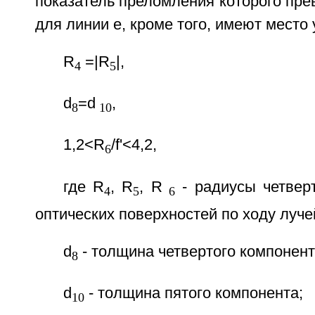
показатель преломления которого пре
для линии е, кроме того, имеют место
R
=|R
|,
4
5
d
=d
,
8
10
1,2<R
/f'<4,2,
6
где R
, R
, R
- радиусы четверт
4
5
6
оптических поверхностей по ходу луче
d
- толщина четвертого компонент
8
d
- толщина пятого компонента;
10