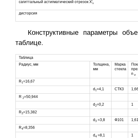
сагиттальный астигматический отрезок X'
s
дисторсия
Конструктивные параметры объ
таблице.
Таблица
Радиус, мм
Толщина,
Марка
Пок
мм
стекла
пре
n
e
R
=16,67
1
d
=4,1
СТК3
1,6
1
R
=50,944
2
d
=0,2
1
2
R
=15,382
3
d
=3,8
Ф101
1,6
3
R
=8,356
4
d
=8,1
1
4