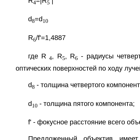
R
=|R
|
4
5
d
=d
8
10
R
/f'=1,4887
6
где R
, R
, R
- радиусы четверт
4
5
6
оптических поверхностей по ходу луче
d
- толщина четвертого компонент
8
d
- толщина пятого компонента;
10
f' - фокусное расстояние всего объ
Предложенный объектив имеет