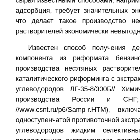
сырья известными способами, наприм
адсорбция, требует значительных эне
что делает такое производство не
растворителей экономически невыгод
Известен способ получения де
компонента из риформата бензин
производства нефтяных растворите
каталитического риформинга с экстра
углеводородов ЛГ-35-8/300Б// Хим
производства России и СНГ;
//www.csnt.ru/p6/Samp-r.HTM), вкл
одноступенчатой противоточной экстр
углеводородов жидким селективн