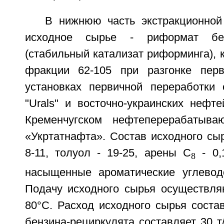
В нижнюю часть экстракционно
исходное сырье - риформат бе
(стабильный катализат риформинга), 
фракции 62-105 при разгонке перв
установках первичной переработки
"Urals" и восточно-украинских нефт
Кременчугском нефтеперерабатыв
«Укртатнафта». Состав исходного сыр
8-11, толуол - 19-25, арены C
- 0,
8
насыщенные ароматические углевод
Подачу исходного сырья осуществля
80°С. Расход исходного сырья состав
бензина-рециркулята составляет 30 т