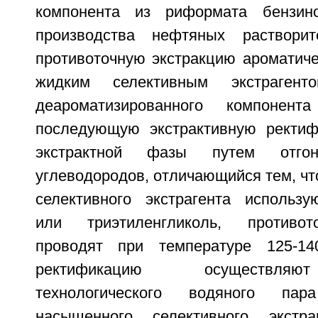
компонента из риформата бензин
производства нефтяных раствори
противоточную экстракцию ароматиче
жидким селективным экстраген
деароматизированного компоне
последующую экстрактивную ректиф
экстрактной фазы путем отгон
углеводородов, отличающийся тем, что
селективного экстрагента использу
или триэтиленгликоль, противот
проводят при температуре 125-140
ректификацию осуществляю
технологического водяного па
насыщенного селективного экстр