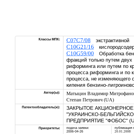
C07C7/08
Классы МПК:
экстрактивно
C10G21/16
кислородсоде
C10G59/00
Обработка бенз
фракций только путем двух
риформинга или путем по к
процесса риформинга и по к
процесса, не изменяющего 
кипения бензино-лигроинов
Автор(ы):
Матыцин Владимир Митрофано
Степан Петрович (UA)
ЗАКРЫТОЕ АКЦИОНЕРНОЕ
Патентообладатель(и):
"УКРАИНСКО-БЕЛЬГИЙСК
ПРЕДПРИЯТИЕ "ФОБОС" (U
подача заявки:
публикация 
Приоритеты:
2006-04-26
20.01.2008