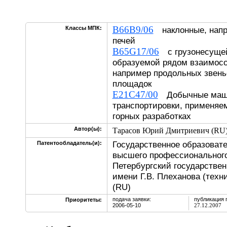
B66B9/06
Классы МПК:
наклонные, напр
печей
B65G17/06
с грузонесущей
образуемой рядом взаимос
например продольных звень
площадок
E21C47/00
Добычные маши
транспортировки, применяе
горных разработках
Автор(ы):
Тарасов Юрий Дмитриевич (RU
Государственное образоват
Патентообладатель(и):
высшего профессионального
Петербургский государстве
имени Г.В. Плеханова (техн
(RU)
подача заявки:
публикация 
Приоритеты:
2006-05-10
27.12.2007