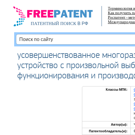
Терминология и
Как получить п
Роспатент - ме
Международная
В РФ
ПАТЕНТНЫЙ ПОИСК
усовершенствованное многора
устройство с произвольной выб
функционирования и производ
Классы МПК:
Автор(ы):
Патентообладатель(и):