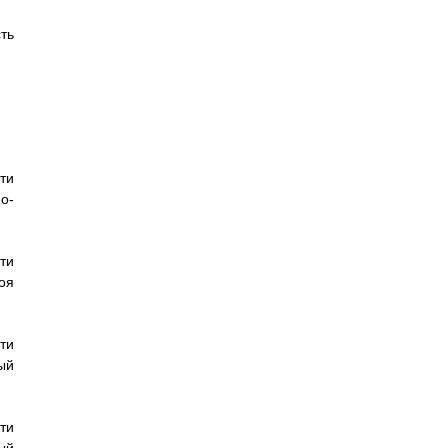
ть
ти
о-
ти
оя
ти
ый
ти