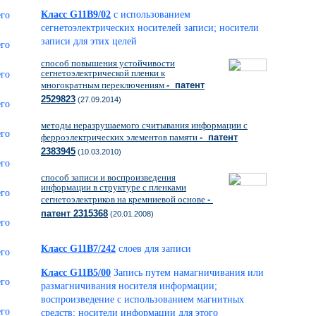
Класс G11B9/02
с использованием
сегнетоэлектрических носителей записи; носители
записи для этих целей
способ повышения устойчивости
сегнетоэлектрической пленки к
многократным переключениям
- патент
2529823
(27.09.2014)
методы неразрушаемого считывания информации с
ферроэлектрических элементов памяти
- патент
2383945
(10.03.2010)
способ записи и воспроизведения
информации в структуре с пленками
сегнетоэлектриков на кремниевой основе
-
патент 2315368
(20.01.2008)
Класс G11B7/242
слоев для записи
Класс G11B5/00
Запись путем намагничивания или
размагничивания носителя информации;
воспроизведение с использованием магнитных
средств; носители информации для этого