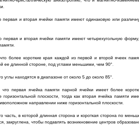
гнитно-кристаллическую анизотропию, что и магнитно-изменяем
и.
то первая и вторая ячейки памяти имеют одинаковую или различн
то первая и вторая ячейки памяти имеют четырехугольную форму,
памяти.
что более короткие края каждой из первой и второй ячеек памя
й ее длинной стороне, под углами меньшими, чем 90°.
о углы находятся в диапазоне от около 5 до около 85°.
, что первая ячейка памяти парной ячейки имеет более коротк
горизонтальной плоскости, тогда как вторая ячейка памяти име
тивоположном направлении ниже горизонтальной плоскости.
то часть, в которой длинная сторона и короткая сторона по меньш
я, закруглена, чтобы подавлять возникновение центров образован