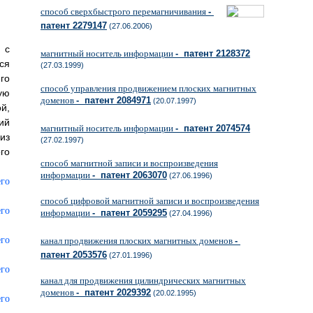
способ сверхбыстрого перемагничивания
-
патент 2279147
(27.06.2006)
 с
магнитный носитель информации
- патент 2128372
ся
(27.03.1999)
го
способ управления продвижением плоских магнитных
ую
доменов
- патент 2084971
(20.07.1997)
й,
ий
магнитный носитель информации
- патент 2074574
из
(27.02.1997)
го
способ магнитной записи и воспроизведения
информации
- патент 2063070
(27.06.1996)
способ цифровой магнитной записи и воспроизведения
информации
- патент 2059295
(27.04.1996)
канал продвижения плоских магнитных доменов
-
патент 2053576
(27.01.1996)
канал для продвижения цилиндрических магнитных
доменов
- патент 2029392
(20.02.1995)