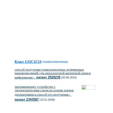
Класс G11C11/14
тонкопленочных
способ получения тонкопленочных полимерных
нанокомпозиций для сверхплотной магнитной записи
информации
- патент 2520239
(20.06.2014)
запоминающее устройство с
диэлектрическим слоем на основе пленок
диэлектриков и способ его получения
-
патент 2343587
(10.01.2009)