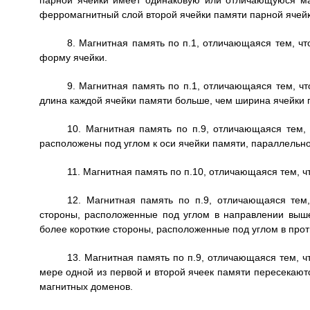
парной ячейки имеет одинаковую или отличающуюся ма
ферромагнитный слой второй ячейки памяти парной ячейк
8. Магнитная память по п.1, отличающаяся тем, ч
форму ячейки.
9. Магнитная память по п.1, отличающаяся тем, ч
длина каждой ячейки памяти больше, чем ширина ячейки 
10. Магнитная память по п.9, отличающаяся тем, 
расположены под углом к оси ячейки памяти, параллельно
11. Магнитная память по п.10, отличающаяся тем, чт
12. Магнитная память по п.9, отличающаяся тем
стороны, расположенные под углом в направлении выше 
более короткие стороны, расположенные под углом в про
13. Магнитная память по п.9, отличающаяся тем, ч
мере одной из первой и второй ячеек памяти пересекаютс
магнитных доменов.