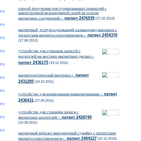
способ получения текстурированных покрытий с
анизотропной коэрцитивной силой на основе
магнитных соединений
- патент 2476939
(27.02.2013)
магнитный, теллурсодержащий халькогенид марганца с
гигантским магнитосопротивлением
- патент 2454370
(27.06.2012)
устройство для стирания записей с
носителей на жестких магнитных дисках
-
патент 2436175
(10.12.2011)
магнитооптический материал
- патент
2431205
(10.10.2011)
устройство для копирования намагничивания
- патент
2430431
(27.09.2011)
устройство для стирания записи с
магнитных носителей
- патент 2428749
(10.09.2011)
магнитный кобальт-марганцевый сульфид с гигантским
магнитосопротивлением
- патент 2404127
(20.11.2010)