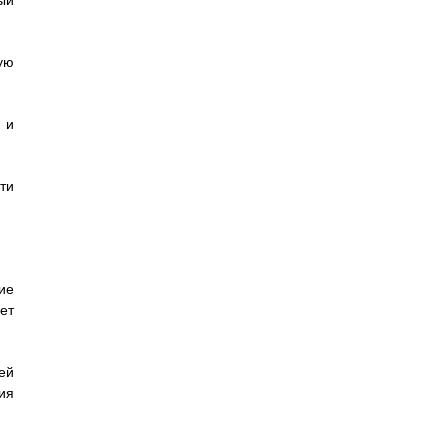
ый
ую
 и
ти
ие
ет
ей
ия