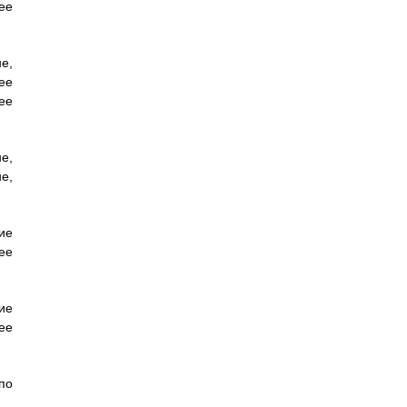
ее
е,
ее
ее
е,
е,
ие
ее
ие
ее
по