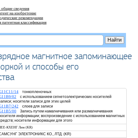
 общие сведения
атент на изобретение
тодические рекомендации
 патентная классификация
зрядное магнитное запоминающее
оркой и способы его
ства
G11C11/14
тонкопленочных
G11B9/02
с использованием сегнетоэлектрических носителей
записи; носители записи для этих целей
G11B7/242
слоев для записи
G11B5/00
Запись путем намагничивания или размагничивания
носителя информации; воспроизведение с использованием магнитных
средств; носители информации для этого
ЧЕЕ-КХЕНГ Лим (KR)
САМСУНГ ЭЛЕКТРОНИКС КО., ЛТД. (KR)