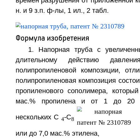
времен разрушения от приложенной ко
н. и 9 з.п. ф-лы, 1 ил., 2 табл.
Формула изобретения
1. Напорная труба с увеличен
длительному действию давлени
полипропиленовой композиции, отл
полипропиленовая композиция состоит
пропиленового сополимера, который 
мас.% пропилена и от 1 до 20 
нескольких C
-C
4
8
или до 7,0 мас.% этилена,