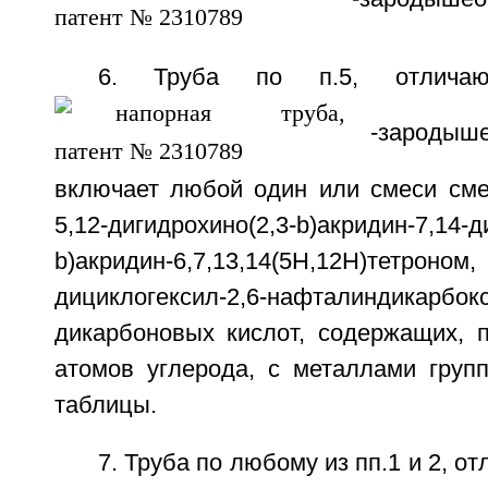
6. Труба по п.5, отлича
-зародыше
включает любой один или смеси см
5,12-дигидрохино(2,3-b)акридин-7,1
b)акридин-6,7,13,14(5Н,12Н)
дициклогексил-2,6-нафталиндика
дикарбоновых кислот, содержащих, 
атомов углерода, с металлами групп
таблицы.
7. Труба по любому из пп.1 и 2, о