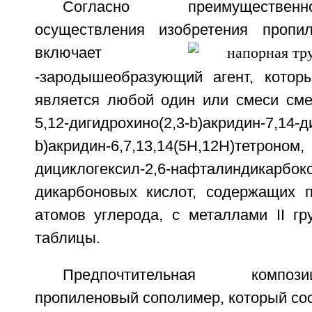
Согласно преимуществен
осуществления изобретения пропи
включает
-зародышеобразующий агент, котор
является любой один или смеси см
5,12-дигидрохино(2,3-b)акридин-7,1
b)акридин-6,7,13,14(5Н,12Н)
дициклогексил-2,6-нафталиндикарб
дикарбоновых кислот, содержащих 
атомов углерода, с металлами II гр
таблицы.
Предпочтительная компо
пропиленовый сополимер, который сос