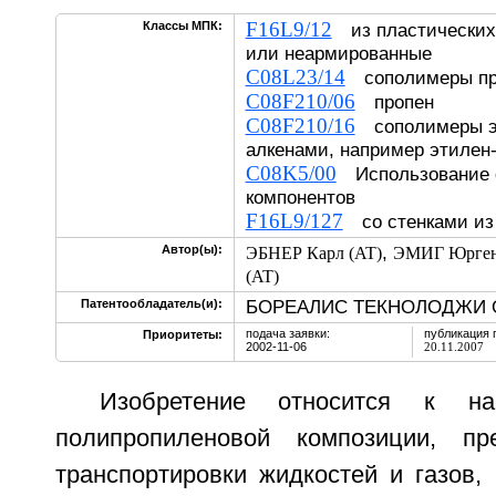
F16L9/12
Классы МПК:
из пластических
или неармированные
C08L23/14
сополимеры пр
C08F210/06
пропен
C08F210/16
сополимеры эт
алкенами, например этилен
C08K5/00
Использование о
компонентов
F16L9/127
со стенками из 
,
Автор(ы):
ЭБНЕР Карл (AT)
ЭМИГ Юрген
(AT)
БОРЕАЛИС ТЕКНОЛОДЖИ О
Патентообладатель(и):
подача заявки:
публикация 
Приоритеты:
2002-11-06
20.11.2007
Изобретение относится к н
полипропиленовой композиции, пр
транспортировки жидкостей и газов,