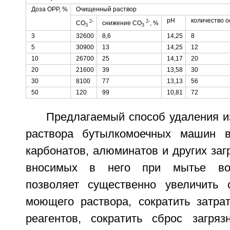
Доза ОРР, %
Очищенный раствор
рН
количество ос
2-
2-
СО
снижение СО
, %
3
3
3
32600
8,6
14,25
8
5
30900
13
14,25
12
10
26700
25
14,17
20
20
21600
39
13,58
30
30
8100
77
13,13
56
50
120
99
10,81
72
Предлагаемый способ удаления и
раствора бутылкомоечных машин в
карбонатов, алюминатов и других за
вносимых в него при мытье воз
позволяет существенно увеличить 
моющего раствора, сократить затра
реагентов, сократить сброс загря