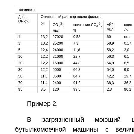
Таблица 1
Доза
Очищенный раствор после фильтра
ОРР,%
рН
2-
2-
3+
СО
,
снижение СО
,
Al
,
сниже
3
3
мг/л
,%
мг/л
%
1
13,2
27020
0,58
60
нет
3
13,2
25200
7,3
58,9
0,17
5
12,4
24000
11,6
58,2
3,0
10
12,2
21000
22,7
56,3
6,1
20
12,2
15000
44,8
54,9
8,5
30
12,2
9000
66,8
54,0
9,0
50
11,8
3600
84,7
42,2
29,7
70
11,4
2400
91,2
38,3
36,2
95
8,5
120
99,5
2,3
96,2
Пример 2.
В загрязненный моющий щ
бутылкомоечной машины с вели