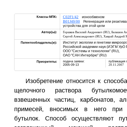
C02F1/42
Классы МПК:
ионообменом
B01J49/00
Регенерация или реактива
устройства для этой цели
,
Автор(ы):
Горшков Василий Андреевич (RU)
Балашов Ан
,
Сергей Александрович (RU)
Хаврай Андрей 
Институт экологии и генетики микроор
Патентообладатель(и):
Российской академии наук (ИЭГМ УрО Р
ООО "Системы и технологии" (RU),
ОАО "САН Интербрю" (RU)
подача заявки:
публикация 
Приоритеты:
2005-09-13
20.11.2007
Изобретение относится к способ
щелочного раствора бутылком
взвешенных частиц, карбонатов, а
примесей, вносимых в него при 
бутылок. Способ осуществляют пу