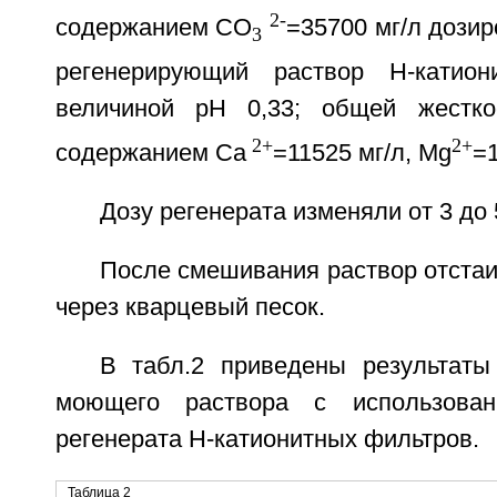
2-
содержанием СО
=35700 мг/л дози
3
регенерирующий раствор Н-катио
величиной рН 0,33; общей жесткос
2+
2+
содержанием Са
=11525 мг/л, Mg
=1
Дозу регенерата изменяли от 3 до
После смешивания раствор отста
через кварцевый песок.
В табл.2 приведены результаты
моющего раствора с использован
регенерата Н-катионитных фильтров.
Таблица 2