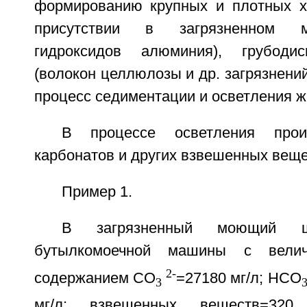
формированию крупных и плотных х
присутствии в загрязненном 
гидроксидов алюминия), грубоди
(волокон целлюлозы и др. загрязнени
процесс седиментации и осветления ж
В процессе осветления прои
карбонатов и других взвешенных веще
Пример 1.
В загрязненный моющий щ
бутылкомоечной машины с вели
2-
содержанием СО
=27180 мг/л; НСО
3
мг/л; взвешенных веществ=320