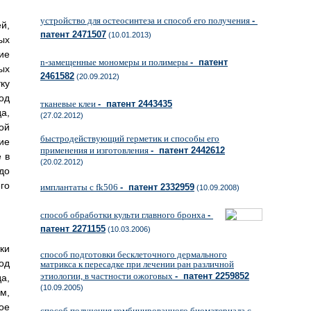
устройство для остеосинтеза и способ его получения
-
й,
патент 2471507
(10.01.2013)
ых
ие
n-замещенные мономеры и полимеры
- патент
ых
2461582
(20.09.2012)
ку
од
тканевые клеи
- патент 2443435
а,
(27.02.2012)
ой
быстродействующий герметик и способы его
ие
применения и изготовления
- патент 2442612
 в
(20.02.2012)
до
го
имплантаты с fk506
- патент 2332959
(10.09.2008)
способ обработки культи главного бронха
-
патент 2271155
(10.03.2006)
ки
способ подготовки бесклеточного дермального
од
матрикса к пересадке при лечении ран различной
этиологии, в частности ожоговых
- патент 2259852
а,
(10.09.2005)
м,
ое
способ получения комбинированного биоматериала с