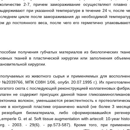
количестве 2-7, причем замораживание осуществляют плавно 
 выдерживают при указанной температуре в течение 24 ч, после че
оследнем цикле после замораживания до необходимой температу
м до постоянного веса, после чего его герметично упаковывают
пособам получения губчатых материалов из биологических ткане
овных тканей в пластической хирургии или заполнения объемн
тановительной хирургии.
, получаемых из животного сырья и применяемых для восполнен
 №2039766, МПК С08Н 1/06, опубл. 20.07.1995 г.). Их приготовлен
рогатого скота с последующей реконструкцией коллагеновых фибри
оллаген не содержит присущих данной ткани гликозаминогликанов
ектоника волокон, уменьшаются резистентность к протеолитическ
ние в контурной пластике ограничено малой (не более 3 месяце
 резорбция биоматериала, либо сформировавшийся регенер
le G. et al. Soft tissue augmentation with artecoll: 10-year histo
 Surg. - 2003. - 29(6). - pp.573-587). Кроме того, при применен