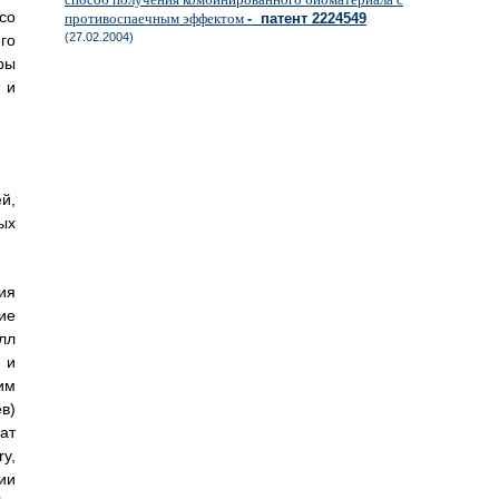
со
противоспаечным эффектом
- патент 2224549
(27.02.2004)
го
ры
 и
й,
ых
ия
ие
лл
 и
им
в)
ат
ry,
ии