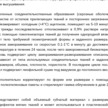
ле высушивания.
енные соединительнотканные образования (серозные оболочк
истке от остатков прилегающих тканей и посторонних загрязнени
обезжиривают холодным (+4°С) ацетоном, помещают на 5-10 минут
 трижды последовательно отполаскивают в 0,9% растворе натр
с помощью гомогенизатора тканей до получения однородной вязк
ют тело требуемой геометрической формы и заданного размера
ное замораживание со скоростью 0,1-1°С в минуту до достижен
пературе в течение 24 часов, после чего замороженный биоматери
новь подвергают циклу замораживания-размораживания описанн
зависит от типа используемых соединительных тканей и заданн
азмеров, объема, плотности, пористости. В последнем цикле пос
 подвергают лиофильной сушке под вакуумом до постоянного вес
ополнительно корректируют по форме или размерам с помощ
 полиэтиленовые пакеты и стерилизуют гамма-облучением в дозе 2
редставляет собой объемный губчатый материал с размерам
ефектов мягких тканей и может использоваться в пластической