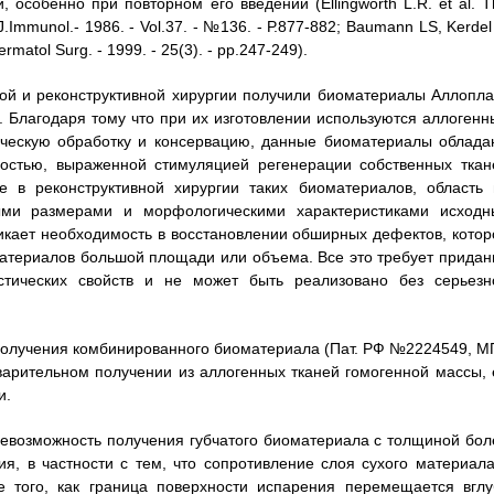
 особенно при повторном его введении (Ellingworth L.R. et al. T
J.Immunol.- 1986. - Vol.37. - №136. - Р.877-882; Baumann LS, Kerdel
ermatol Surg. - 1999. - 25(3). - pp.247-249).
ой и реконструктивной хирургии получили биоматериалы Аллопла
). Благодаря тому что при их изготовлении используются аллогенн
ческую обработку и консервацию, данные биоматериалы облада
остью, выраженной стимуляцией регенерации собственных ткан
 в реконструктивной хирургии таких биоматериалов, область 
ыми размерами и морфологическими характеристиками исходн
никает необходимость в восстановлении обширных дефектов, котор
атериалов большой площади или объема. Все это требует придан
тических свойств и не может быть реализовано без серьезн
получения комбинированного биоматериала (Пат. РФ №2224549, М
дварительном получении из аллогенных тканей гомогенной массы, 
и.
евозможность получения губчатого биоматериала с толщиной бол
я, в частности с тем, что сопротивление слоя сухого материала
 того, как граница поверхности испарения перемещается вглу