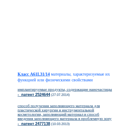
Класс A61L31/14
материалы, характеризуемые их
функцией или физическими свойствами
имплантируемые продукты, содержащие наночастицы
- патент 2524644
(27.07.2014)
способ получения заполняющего материала для
пластической хирургии и инструментальной
косметологии, заполняющий материал и способ
введения заполняющего материала в проблемную зону
- патент 2477138
(10.03.2013)