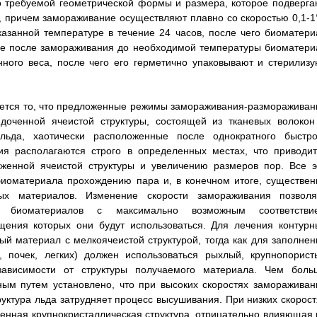
 требуемой геометрической формы и размера, которое подверга
, причем замораживание осуществляют плавно со скоростью 0,1-1
казанной температуре в течение 24 часов, после чего биоматери
ле после замораживания до необходимой температуры биоматери
ного веса, после чего его герметично упаковывают и стерилизу
ется то, что предложенные режимы замораживания-размораживан
оченной ячеистой структуры, состоящей из тканевых волокон
льда, хаотически расположенные после однократного быстро
я располагаются строго в определенных местах, что приводит
женной ячеистой структуры и увеличению размеров пор. Все э
биоматериала прохождению пара и, в конечном итоге, существен
ых материалов. Изменение скорости замораживания позволя
х биоматериалов с максимально возможным соответстви
щения которых они будут использоваться. Для лечения контурн
й материал с мелкоячеистой структурой, тогда как для заполнен
 почек, легких) должен использоваться рыхлый, крупнопорист
зависимости от структуры получаемого материала. Чем боль
ным путем установлено, что при высоких скоростях замораживан
уктура льда затрудняет процесс высушивания. При низких скорост
енная крупнокристаллическая структура, отрицательно влияющая 