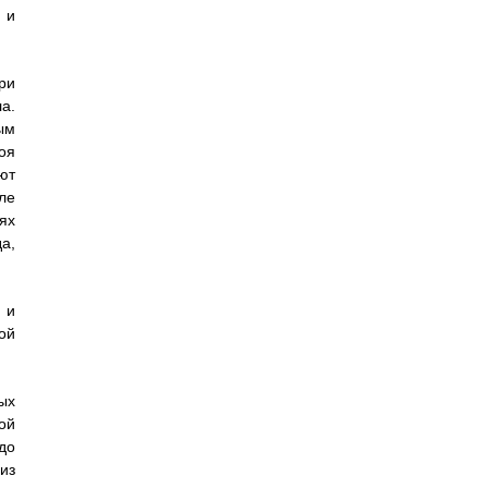
 и
ри
а.
ым
оя
ют
ле
ях
а,
 и
ой
ых
ой
до
из