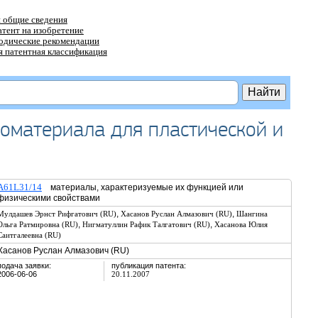
 общие сведения
атент на изобретение
тодические рекомендации
 патентная классификация
иоматериала для пластической и
A61L31/14
материалы, характеризуемые их функцией или
физическими свойствами
,
,
Мулдашев Эрнст Рифгатович (RU)
Хасанов Руслан Алмазович (RU)
Шангина
,
,
Ольга Ратмировна (RU)
Нигматуллин Рафик Талгатович (RU)
Хасанова Юлия
Саитгалеевна (RU)
Хасанов Руслан Алмазович (RU)
подача заявки:
публикация патента:
2006-06-06
20.11.2007