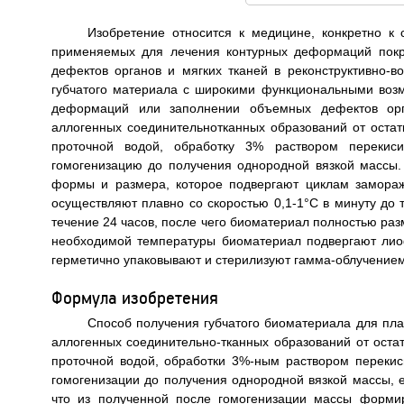
Изобретение относится к медицине, конкретно к 
применяемых для лечения контурных деформаций покр
дефектов органов и мягких тканей в реконструктивно-в
губчатого материала с широкими функциональными воз
деформаций или заполнении объемных дефектов орга
аллогенных соединительнотканных образований от остат
проточной водой, обработку 3% раствором перекиси
гомогенизацию до получения однородной вязкой массы
формы и размера, которое подвергают циклам замораж
осуществляют плавно со скоростью 0,1-1°С в минуту до 
течение 24 часов, после чего биоматериал полностью ра
необходимой температуры биоматериал подвергают лиоф
герметично упаковывают и стерилизуют гамма-облучением
Формула изобретения
Способ получения губчатого биоматериала для пла
аллогенных соединительно-тканных образований от оста
проточной водой, обработки 3%-ным раствором перекис
гомогенизации до получения однородной вязкой массы,
что из полученной после гомогенизации массы форми