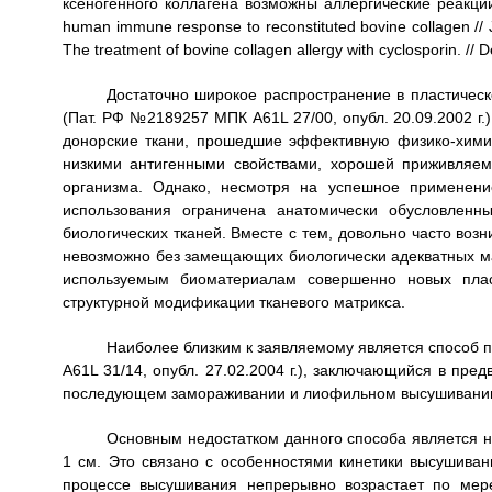
ксеногенного коллагена возможны аллергические реакции,
human immune response to reconstituted bovine collagen // 
The treatment of bovine collagen allergy with cyclosporin. // D
Достаточно широкое распространение в пластическ
(Пат. РФ №2189257 МПК A61L 27/00, опубл. 20.09.2002 г.
донорские ткани, прошедшие эффективную физико-хими
низкими антигенными свойствами, хорошей приживляем
организма. Однако, несмотря на успешное применение
использования ограничена анатомически обусловленн
биологических тканей. Вместе с тем, довольно часто воз
невозможно без замещающих биологически адекватных м
используемым биоматериалам совершенно новых плас
структурной модификации тканевого матрикса.
Наиболее близким к заявляемому является способ 
A61L 31/14, опубл. 27.02.2004 г.), заключающийся в пре
последующем замораживании и лиофильном высушивани
Основным недостатком данного способа является н
1 см. Это связано с особенностями кинетики высушивани
процессе высушивания непрерывно возрастает по мере