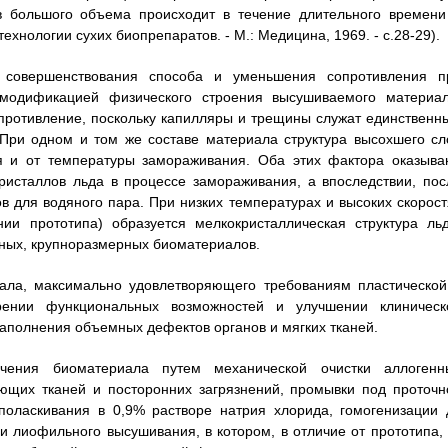
 большого объема происходит в течение длительного времени
ехнологии сухих биопрепаратов. - М.: Медицина, 1969. - с.28-29).
 совершенствования способа и уменьшения сопротивления п
модификацией физического строения высушиваемого материал
опротивление, поскольку капилляры и трещины служат единственн
При одном и том же составе материала структура высохшего сл
ия и от температуры замораживания. Оба этих фактора оказыва
ристаллов льда в процессе замораживания, а впоследствии, пос
в для водяного пара. При низких температурах и высоких скорост
ии прототипа) образуется мелкокристаллическая структура льд
ных, крупноразмерных биоматериалов.
иала, максимально удовлетворяющего требованиям пластической
ирении функциональных возможностей и улучшении клиническ
аполнения объемных дефектов органов и мягких тканей.
чения биоматериала путем механической очистки аллогенн
ающих тканей и посторонних загрязнений, промывки под проточн
поласкивания в 0,9% растворе натрия хлорида, гомогенизации 
 лиофильного высушивания, в котором, в отличие от прототипа, 