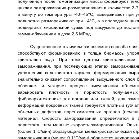
полученной после гомогенизации массы формируют тело
циклам замораживания-размораживания в количестве 2-7
в минуту до температуры -40--45°С, выдерживают при у
полностью размораживают при +4°С, а в последнем цик
подвергают лиофильной сушке под вакуумом до постоян
гамма-облучением в дозе 2,5 МРад.
Существенным отличием заявляемого способа явля
способствуют формированию в толще биомассы упоряд
кристаллов льда. При этом центры кристаллизации 
замораживания, при последующих этапах замораживани
уплотнению волокнистого каркаса, формированию выра
значительно снижает сопротивление высушенного слоя 
облегчает и ускоряет процесс высушивания объемн
варьировать плотность и пористость получаемы
фиброархитектонике тех органов или тканей, для заме
деформаций покровных тканей требуется плотный губчаты
объемных дефектов паренхиматозных органов (печени,
материал. Скорость замораживания определяется в 
пористость, тем меньше скорость замораживания. Опыт
(более 1°С/мин) образующаяся мелкокристаллическая стр
замораживания (менее 0,1°С/мин) образуется неупорядоч