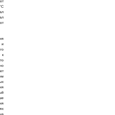
ют
°С
ал
ал
ют
ия
 и
го
 к
то
но
ет
ем
ых
ия
ый
ше
ия
ях
на