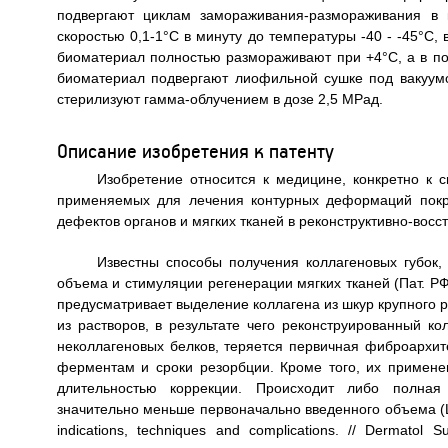
подвергают циклам замораживания-размораживания в 
скоростью 0,1-1°С в минуту до температуры -40 - -45°С,
биоматериал полностью размораживают при +4°С, а в п
биоматериал подвергают лиофильной сушке под вакуумо
стерилизуют гамма-облучением в дозе 2,5 МРад.
Описание изобретения к патенту
Изобретение относится к медицине, конкретно к с
применяемых для лечения контурных деформаций покр
дефектов органов и мягких тканей в реконструктивно-восс
Известны способы получения коллагеновых губок
объема и стимуляции регенерации мягких тканей (Пат. РФ
предусматривает выделение коллагена из шкур крупного 
из растворов, в результате чего реконструированный к
неколлагеновых белков, теряется первичная фиброархит
ферментам и сроки резорбции. Кроме того, их примене
длительностью коррекции. Происходит либо полная
значительно меньше первоначально введенного объема (Lemper
indications, techniques and complications. // Dermatol