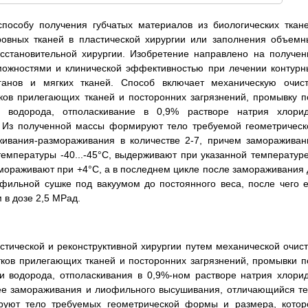
способу получения губчатых материалов из биологических ткане
овных тканей в пластической хирургии или заполнения объемн
осстановительной хирургии. Изобретение направлено на получен
можностями и клинической эффективностью при лечении контурн
нов и мягких тканей. Способ включает механическую очист
ков прилегающих тканей и посторонних загрязнений, промывку п
 водорода, отполаскивание в 0,9% растворе натрия хлорид
. Из полученной массы формируют тело требуемой геометрическ
ивания-размораживания в количестве 2-7, причем замораживан
температуры -40...-45°С, выдерживают при указанной температуре
змораживают при +4°С, а в последнем цикле после замораживания 
ильной сушке под вакуумом до постоянного веса, после чего е
 в дозе 2,5 МРад.
стической и реконструктивной хирургии путем механической очист
тков прилегающих тканей и посторонних загрязнений, промывки п
и водорода, отполаскивания в 0,9%-ном растворе натрия хлорид
 ее замораживания и лиофильного высушивания, отличающийся те
руют тело требуемых геометрической формы и размера, котор