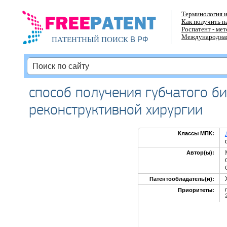
Терминология и
Как получить п
Роспатент - ме
Международная
В РФ
ПАТЕНТНЫЙ ПОИСК
способ получения губчатого б
реконструктивной хирургии
Классы МПК:
Автор(ы):
Патентообладатель(и):
Приоритеты: