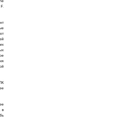
he
 F.
нт
ые
ют
ей
их
ых
ое
ия
ой
ПК
ее
ее
 в
бь