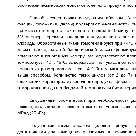
биомеханические характеристики конечного продукта пос
Способ осуществляют следующим образом. Аллог
фасции, сухожилия, дерму) подвергают механической оч
промывают под проточной водой в течении 5-10 минут, 
3% раствор перекиси водорода для удаления крови и
хлорида. Обработанные ткани гомогенизируют при +4°С 
массы. Далее, из этой биологической массы формиру
помещают в криогенную камеру, где осуществляют плав
температуры -40...-45°С, выдерживают при указанной тем
полностью размораживают при +4°С.Затем материал в
выше способом. Количество таких циклов (от 2 до 7) 
физических характеристик конечного продукта: формы, р
замораживания до необходимой температуры биоматериал
Высушенный биоматериал при необходимости д
ножниц, скальпеля или лазера, герметично упаковывают в
МРад (25 кГр).
Полученный таким образом целевой продукт п
достаточными для замещения различных по величине д