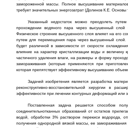
замороженной массы. Полное высушивание материалов
требует значительных энергозатрат (Долинов К.Е. Основы т
Указанный недостаток можно преодолеть путем
прохождении водяного пара через высушенный слой 
Физическое строение высушенного слоя влияет на его с
путем для перемещения пара через высушенный слой. 
будет различной в зависимости от скорости охлажден
влияние на характер кристаллизации воды и величину к
частичного удаления влаги, на размеры и форму проходо
замораживания (которые применяются при приготовлен
которая препятствует эффективному высушиванию объем
Задачей изобретения является разработка матер
реконструктивно-восстановительной хирургии в расш
эффективности при лечении контурных деформаций или з
Поставленная задача решается способом полу
соединительнотканных образований от остатков прилег
водой, обработки 3% раствором перекиси водорода, от
получения однородной вязкой массы, ее замораживания и