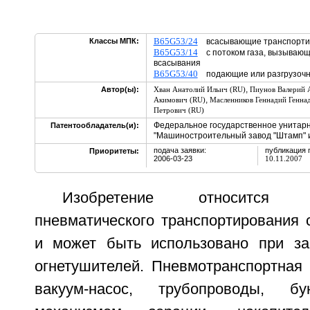
B65G53/24
Классы МПК:
всасывающие транспорт
B65G53/14
с потоком газа, вызывающ
всасывания
B65G53/40
подающие или разгрузоч
,
Автор(ы):
Хван Анатолий Ильич (RU)
Пиунов Валерий 
,
Акимович (RU)
Масленников Геннадий Генна
Петрович (RU)
Федеральное государственное унитар
Патентообладатель(и):
"Машиностроительный завод "Штамп" и
подача заявки:
публикация 
Приоритеты:
2006-03-23
10.11.2007
Изобретение относится 
пневматического транспортирования 
и может быть использовано при за
огнетушителей. Пневмотранспортная 
вакуум-насос, трубопроводы, бу