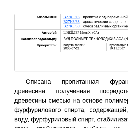
B27K3/15
Классы МПК:
пропитка с одновременной
B27K3/38
ароматические соединен
B27K3/50
смеси различных органиче
Автор(ы):
ШНЕЙДЕР Марк Х. (CA)
ВУД ПОЛИМЕР ТЕКНОЛОДЖИЗ АСА (N
Патентообладатель(и):
подача заявки:
публикация 
Приоритеты:
2003-07-21
10.11.2007
Описана пропитанная фура
древесина, полученная посредст
древесины смесью на основе полиме
фурфурилового спирта, содержащей
воду, фурфуриловый спирт, стабилизат