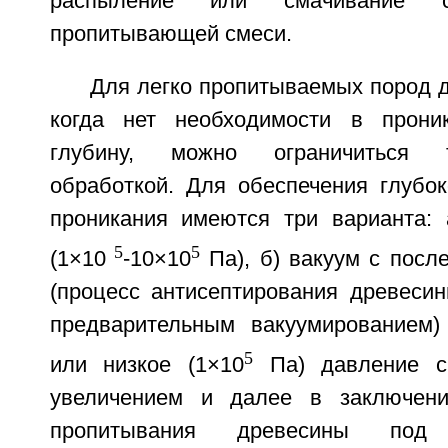
распыление или смачивание с
пропитывающей смеси.
Для легко пропитываемых пород д
когда нет необходимости в прон
глубину, можно ограничиться 
обработкой. Для обеспечения глубок
проникания имеются три варианта: 
5
5
(1×10
-10×10
Па), б) вакуум с пос
(процесс антисептирования древеси
предварительным вакуумированием)
5
или низкое (1×10
Па) давление с
увеличением и далее в заключени
пропитывания древесины под