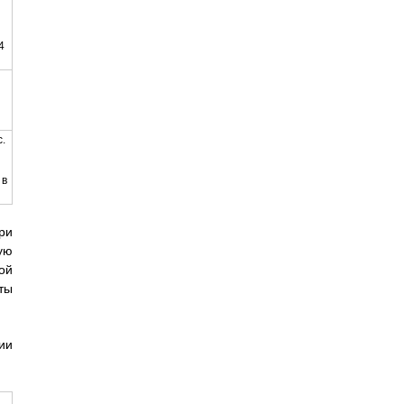
4
с.
 в
ри
ую
ой
ты
ии