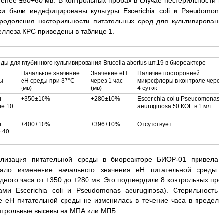
менее ±50+60 мв. В контрольных пробах в случае нестерильности 
и были индефицированы культуры Escerichia coli и Pseudomon
пределения нестерильности питательных сред для культивирован
целлеза КРС приведены в таблице 1.
ы для глубинного культивирования Brucella abortus шт.19 в биореакторе
Начальное значение
Значение еН
Наличие посторонней
ды
еН среды при 37°С
через 1 час
микрофлоры в контроле чер
(мв)
(мв)
4 суток
и
+350±10%
+280±10%
Escerichia coliu Pseudomona
ие 10
aeuruginosa 50 КОЕ в 1 мл
и
+400±10%
+396±10%
Отсутствует
е 40
илизация питательной среды в биореакторе БИОР-01 привела
овало изменение начального значения еН питательной среды
ного часа от +350 до +280 мв. Это подтвердили 8 контрольных пр
ми Escerichia coli и Pseudomonas aeuruginosa). Стерильность
ие еН питательной среды не изменилась в течение часа в предел
онтрольные высевы на МПА или МПБ.