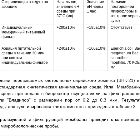
Стерилизация воздуха на
Начальное,
Значение
Наличие
аэрацию
значение еН
еН через
посторонней
среды при
1 час
микрофлоры в
37°С (мв)
контроле через 
суток
Индивидуальный
+200±10%
+195±10%
Отсутствует
мембранный титановый
фильтр
Аэрация питательной
+240±10%
+160±10%
Eserichia coli Ва
среды в течении 30 мин
megaterium Вас.
при снятом
stearother
индивидуальном фильтре
mophilis. 70 КОЕ
мл
ензии перевиваемых клеток почек сирийского хомячка (ВНК-21) п
 стандартная синтетическая минимальная среда Игла. Мембранн
 среды при подаче в биореактор осуществляли на фильтрационн
или "Владипор" с размерами пор от 0,2 до 0,3 мкм. Результа
ды для культивирования клеток животных приведены в таблице 3.
стерилизующей и фильтрующей мембраны приводит к контаминац
е микробиологические пробы.