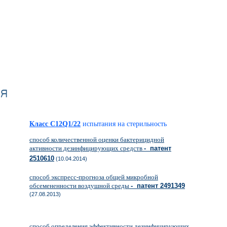
ля
Класс C12Q1/22
испытания на стерильность
способ количественной оценки бактерицидной
активности дезинфицирующих средств
- патент
2510610
(10.04.2014)
способ экспресс-прогноза общей микробной
обсемененности воздушной среды
- патент 2491349
(27.08.2013)
способ определения эффективности дезинфицирующих