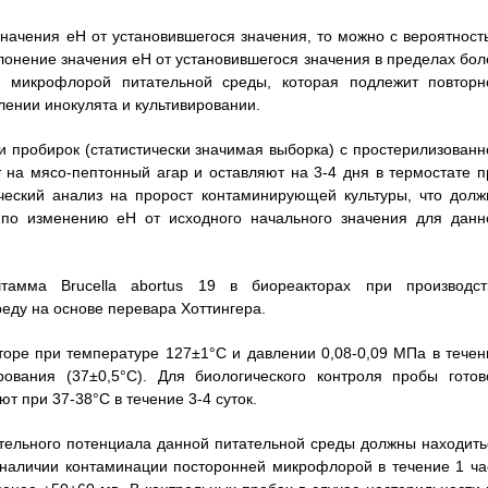
значения еН от установившегося значения, то можно с вероятност
клонение значения еН от установившегося значения в пределах бол
й микрофлорой питательной среды, которая подлежит повторн
лении инокулята и культивировании.
и пробирок (статистически значимая выборка) с простерилизованн
 на мясо-пептонный агар и оставляют на 3-4 дня в термостате п
ческий анализ на пророст контаминирующей культуры, что долж
и по изменению еН от исходного начального значения для данн
тамма Brucella abortus 19 в биореакторах при производст
еду на основе перевара Хоттингера.
торе при температуре 127±1°С и давлении 0,08-0,09 МПа в течен
ования (37±0,5°С). Для биологического контроля пробы готов
 при 37-38°С в течение 3-4 суток.
тельного потенциала данной питательной среды должны находить
 наличии контаминации посторонней микрофлорой в течение 1 ча