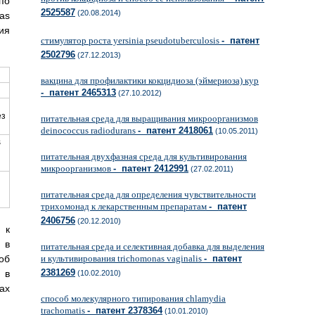
по
2525587
(20.08.2014)
as
ия
стимулятор роста yersinia pseudotuberculosis
- патент
2502796
(27.12.2013)
вакцина для профилактики кокцидиоза (эймериоза) кур
- патент 2465313
(27.10.2012)
ез
питательная среда для выращивания микроорганизмов
deinococcus radiodurans
- патент 2418061
(10.05.2011)
s
питательная двухфазная среда для культивирования
микроорганизмов
- патент 2412991
(27.02.2011)
питательная среда для определения чувствительности
трихомонад к лекарственным препаратам
- патент
2406756
(20.12.2010)
 к
 в
питательная среда и селективная добавка для выделения
об
и культивирования trichomonas vaginalis
- патент
2381269
 в
(10.02.2010)
ах
способ молекулярного типирования chlamydia
trachomatis
- патент 2378364
(10.01.2010)