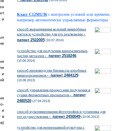
ое
(10.04.2010)
ен
нт
Класс C12M1/36
с контролем условий или времени,
 и
например автоматически управляемые ферментеры
способ выращивания колоний микробных
клеток и устройство для его реализации
-
ых
патент 2522005
(10.07.2014)
че
устройство для получения наноразмерных
частиц металлов
- патент 2518246
(10.06.2014)
ия
ля
способ производства биомассы аэробных
 и
микроорганизмов
- патент 2484129
ий
(10.06.2013)
способ управления процессами получения и
сушки ферментных препаратов
- патент
ия
2480520
(27.04.2013)
о-
 и
способ культивирования фототрофов и установка для
 в
его осуществления
- патент 2450049
(10.05.2012)
в)
устройство для непрерывной культуры с