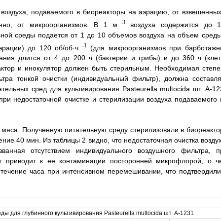
воздуха, подаваемого в биореакторы на аэрацию, от взвешенных
3
нно, от микроорганизмов. В 1 м
воздуха содержится до 1
ьной среды подается от 1 до 10 объемов воздуха на объем среды
-1
эрации) до 120 об/об·ч
(для микроорганизмов при барботажн
ания длится от 4 до 200 ч (бактерии и грибы) и до 360 ч (клет
актор и инокулятор должен быть стерильным. Необходимая степе
тра тонкой очистки (индивидуальный фильтр), должна составля
ельных сред для культивирования Pasteurella multocida шт. А-12
при недостаточной очистке и стерилизации воздуха подаваемого 
а мяса. Полученную питательную среду стерилизовали в биореакто
ние 40 мин. Из таблицы 2 видно, что недостаточная очистка воздух
ванная отсутствием индивидуального воздушного фильтра, п
ут приводит к ее контаминации посторонней микрофлорой, о ч
 течение часа при интенсивном перемешивании, что подтвердили
ы для глубинного культивирования Pasteurella multocida шт. А-1231