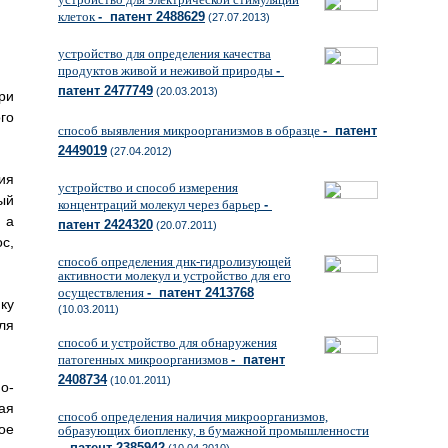
клеток
- патент 2488629
(27.07.2013)
устройство для определения качества
продуктов живой и неживой природы
-
патент 2477749
(20.03.2013)
ри
го
способ выявления микроорганизмов в образце
- патент
2449019
(27.04.2012)
ия
устройство и способ измерения
ый
концентраций молекул через барьер
-
 а
патент 2424320
(20.07.2011)
с,
способ определения днк-гидролизующей
активности молекул и устройство для его
осуществления
- патент 2413768
ку
(10.03.2011)
ля
способ и устройство для обнаружения
патогенных микроорганизмов
- патент
2408734
(10.01.2011)
о-
ая
способ определения наличия микроорганизмов,
ое
образующих биопленку, в бумажной промышленности
- патент 2385942