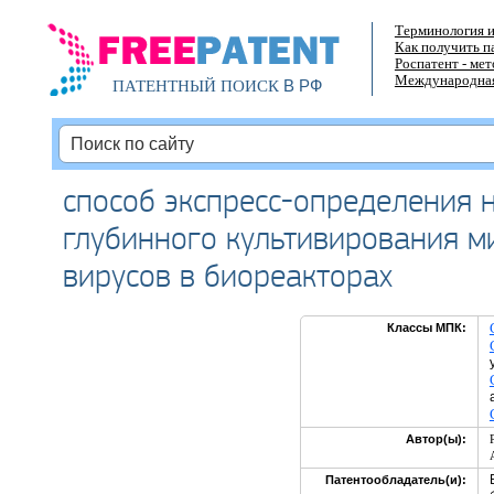
Терминология и
Как получить п
Роспатент - ме
Международная
В РФ
ПАТЕНТНЫЙ ПОИСК
способ экспресс-определения 
глубинного культивирования м
вирусов в биореакторах
Классы МПК:
Автор(ы):
Патентообладатель(и):