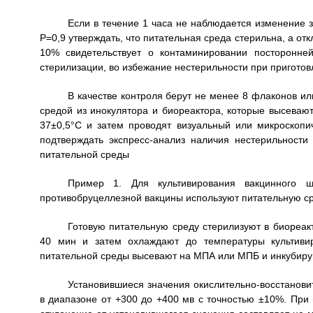
Если в течение 1 часа не наблюдается изменение 
Р=0,9 утверждать, что питательная среда стерильна, а от
10% свидетельствует о контаминировании посторонне
стерилизации, во избежание нестерильности при приготов
В качестве контроля берут не менее 8 флаконов ил
средой из инокулятора и биореактора, которые высевают
37±0,5°С и затем проводят визуальный или микроскопи
подтверждать экспресс-анализ наличия нестерильност
питательной среды
Пример 1. Для культивирования вакцинного ш
противобруцеллезной вакцины используют питательную ср
Готовую питательную среду стерилизуют в биореак
40 мин и затем охлаждают до температуры культивир
питательной среды высевают на МПА или МПБ и инкубируют
Установившиеся значения окислительно-восстанови
в диапазоне от +300 до +400 мв с точностью ±10%. При