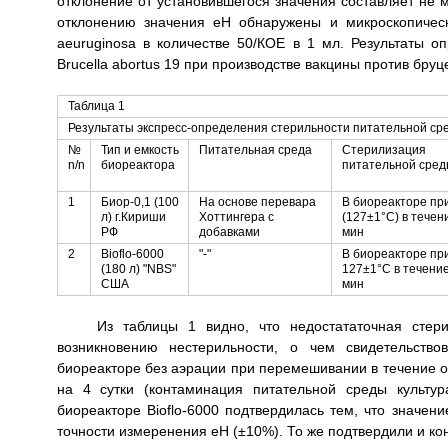
отклонение от установившегося значения составляет не 
отклонению значения еН обнаружены и микроскопическ
aeuruginosa в количестве 50/КОЕ в 1 мл. Результаты о
Brucella abortus 19 при производстве вакцины против бру
Таблица 1
Результаты экспресс-определения стерильности питательной сред
№
Тип и емкость
Питательная среда
Стерилизация
n/n
биореактора
питательной сре
1
Биор-0,1 (100
На основе перевара
В биореакторе пр
л) г.Кириши
Хоттингера с
(127±1°С) в течен
РФ
добавками
мин
2
Bioflo-6000
"-"
В биореакторе пр
(180 л) "NBS"
127±1°С в течени
США
мин
Из таблицы 1 видно, что недостататочная стер
возникновению нестерильности, о чем свидетельств
биореакторе без аэрации при перемешивании в течение од
на 4 сутки (контаминация питательной среды культура
биореакторе Bioflo-6000 подтвердилась тем, что значен
точности измеренения еН (±10%). То же подтвердили и к