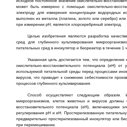
исходное постоянное значение окислительно-восстановите
может быть измерено с помощью окислительно-восстан
электроду для измерения концентрации водородных ио
выполнен из металла (платина, золото или серебро) или
при измерении рН, является хлорсеребряный электрод.
Целью изобретения являются разработка качестве
сред для глубинного культивирования микроорганизм
питательных сред в инокулятор и биореактор в течение 1 
Указанная цель достигается тем, что определение
окислительно-восстановительного потенциала (еН) от
используемой питательной среды перед процессами инок
вирусов, что приводит к снижению себестоимости произ
процессов глубинного культивирования.
Способ осуществляют следующим образом. Ин
микроорганизмов, клеток животных и вирусов должны 
восстановительного потенциала (еН), включающими э
регулирования рН и еН. Простерилизованную питательн
предварительно простерилизованный инокулятор или био
при перемешивании.