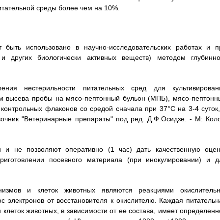
итательной среды более чем на 10%.
т быть использовано в научно-исследовательских работах и п
в и других биологически активных веществ) методом глубинно
ления нестерильности питательных сред для культивирован
ам высева пробы на мясо-пептонный бульон (МПБ), мясо-пептонн
 контрольных флаконов со средой сначала при 37°С на 3-4 суток,
очник "Ветеринарные препараты" под ред. Д.Ф.Осидзе. - М: Коло
 и не позволяют оперативно (1 час) дать качественную оцен
приготовлении посевного материала (при инокулировании) и д
низмов и клеток животных являются реакциями окислительн
ос электронов от восстановителя к окислителю. Каждая питательн
 клеток животных, в зависимости от ее состава, имеет определенн