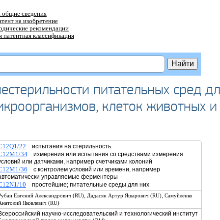
 общие сведения
атент на изобретение
тодические рекомендации
 патентная классификация
нестерильности питательных сред д
икроорганизмов, клеток животных и
C12Q1/22
испытания на стерильность
C12M1/34
измерения или испытания со средствами измерения
условий или датчиками, например счетчиками колоний
C12M1/36
с контролем условий или времени, например
автоматически управляемые ферментеры
C12N1/10
простейшие; питательные среды для них
,
,
Рубан Евгений Александрович (RU)
Дадасян Артур Яшарович (RU)
Самуйленко
Анатолий Яковлевич (RU)
Всероссийский научно-исследовательский и технологический институт