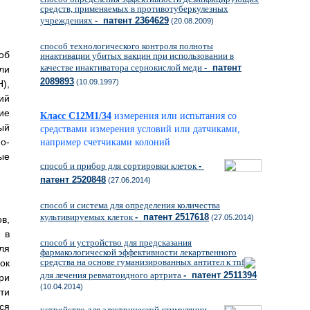
средств, применяемых в противотуберкулезных
учреждениях
- патент 2364629
(20.08.2009)
способ технологического контроля полноты
об
инактивации убитых вакцин при использовании в
качестве инактиватора сернокислой меди
- патент
ли
2089893
(10.09.1997)
),
ий
ие
Класс C12M1/34
измерения или испытания со
ый
средствами измерения условий или датчиками,
о-
например счетчиками колоний
ые
способ и прибор для сортировки клеток
-
патент 2520848
(27.06.2014)
способ и система для определения количества
культивируемых клеток
- патент 2517618
(27.05.2014)
в,
 в
способ и устройство для предсказания
ля
фармакологической эффективности лекартвенного
средства на основе гуманизированных антител к тnf
ок
для лечения ревматоидного артрита
- патент 2511394
ри
(10.04.2014)
ти
ся
устройство для электрической стимуляции