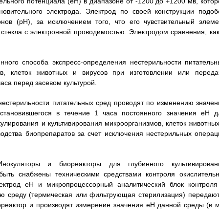
льного потенциала (еН) в диапазоне от -1200 до +1200 мв, котор
овительного электрода. Электрод по своей конструкции подоб
нов (рН), за исключением того, что его чувствительный элеме
 стекла с электронной проводимостью. Электродом сравнения, как
нного способа экспресс-определения нестерильности питательн
ов, клеток животных и вирусов при изготовлении или переда
часа перед засевом культурой.
 нестерильности питательных сред проводят по изменению значен
 установившегося в течение 1 часа постоянного значения еН д
улирования и культивирования микроорганизмов, клеток животных
водства биопрепаратов за счет исключения нестерильных операц
окуляторы и биореакторы для глубинного культивирован
быть снабжены техническими средствами контроля окислительн
лектрод еН и микропроцессорный аналитический блок контроля
ую среду (термическая или фильтрующая стерилизация) передают
реактор и производят измерение значения еН данной среды (в м