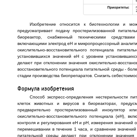
Приоритеты:
Изобретение относится к биотехнологии и мож
предусматривает подачу простерилизованной питател
биореактор, снабженный техническими средствами 
включающими электрод еН и микропроцессорный аналитич
окислительно-восстановительного потенциала питате
установившихся значений еН с уровнем установившихс
делают при отклонении значения окислительно-восстано
восстановительного потенциала питательной среды - бол
стадии производства биопрепаратов. Снизить себестоимост
Формула изобретения
Способ экспресс-определения нестерильности пит
клеток животных и вирусов в биореакторах, предус
предварительно простерилизованный инокулятор ил
окислительно-восстановительного потенциала (еН), в
контроля и регулирования еН и рН, измерения значений 
перемешивании в течение 1 часа, и сравнение значений
питательной среды делают при отклонении значения о