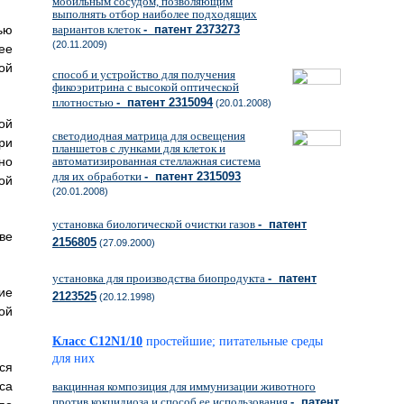
мобильным сосудом, позволяющим
выполнять отбор наиболее подходящих
ью
вариантов клеток
- патент 2373273
(20.11.2009)
ее
ой
способ и устройство для получения
фикоэритрина с высокой оптической
плотностью
- патент 2315094
(20.01.2008)
ой
светодиодная матрица для освещения
ри
планшетов с лунками для клеток и
но
автоматизированная стеллажная система
для их обработки
- патент 2315093
ой
(20.01.2008)
установка биологической очистки газов
- патент
ве
2156805
(27.09.2000)
установка для производства биопродукта
- патент
ие
2123525
(20.12.1998)
ой
Класс C12N1/10
простейшие; питательные среды
для них
ся
са
вакцинная композиция для иммунизации животного
против кокцидиоза и способ ее использования
- патент