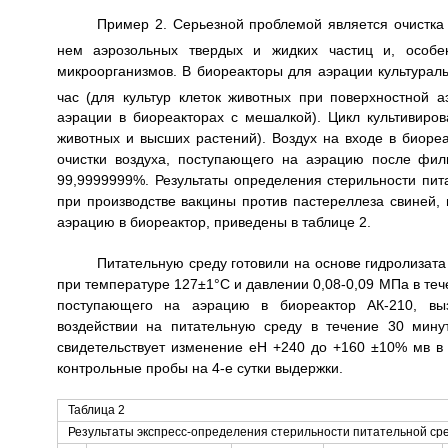
Пример 2. Серьезной проблемой является очистка 
нем аэрозольных твердых и жидких частиц и, особе
микроорганизмов. В биореакторы для аэрации культурал
час (для культур клеток животных при поверхностной а
аэрации в биореакторах с мешалкой). Цикл культивиров
животных и высших растений). Воздух на входе в биоре
очистки воздуха, поступающего на аэрацию после филь
99,9999999%. Результаты определения стерильности питат
при производстве вакцины против пастереллеза свиней, 
аэрацию в биореактор, приведены в таблице 2.
Питательную среду готовили на основе гидролизат
при температуре 127±1°С и давлении 0,08-0,09 МПа в тече
поступающего на аэрацию в биореактор АК-210, выз
воздействии на питательную среду в течение 30 мин
свидетельствует изменение еН +240 до +160 ±10% мв в
контрольные пробы на 4-е сутки выдержки.
Таблица 2
Результаты экспресс-определения стерильности питательной сред