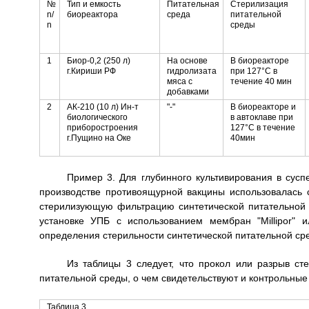
№
Тип и емкость
Питательная
Стерилизация
n/
биореактора
среда
питательной
n
среды
1
Биор-0,2 (250 л)
На основе
В биореакторе
г.Кириши РФ
гидролизата
при 127°С в
мяса с
течение 40 мин
добавками
2
АК-210 (10 л) Ин-т
"-"
В биореакторе и
биологического
в автоклаве при
приборостроения
127°С в течение
г.Пущино на Оке
40мин
Пример 3. Для глубинного культивирования в сусп
производстве противоящурной вакцины использовалась
стерилизующую фильтрацию синтетической питательной
установке УПБ с использованием мембран "Millipor" 
определения стерильности синтетической питательной сре
Из таблицы 3 следует, что прокол или разрыв 
питательной среды, о чем свидетельствуют и контрольны
Таблица 3