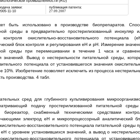
биологической промышленности (RU)
подача заявки:
публикация патента:
2005-11-10
27.09.2007
ет быть использовано в производстве биопрепаратов. Спос
ьной среды в предварительно простерилизованный инокуляр и
контроля окислительно-восстановительного потенциала (еН
еский блок контроля и регулирования еН и рН. Измерение значен
льной среды при перемешивании в течение 1 часа и сравнен
я значений. Вывод о нестерильности питательной среды, котор
вительного потенциала от установившегося значения окислительн
ее 10%. Изобретение позволяет исключить из процесса нестерильн
ь производства. 4 табл.
ательных сред для глубинного культивирования микроорганизмо
матривающий подачу простерилизованной питательной среды
и биореактор, снабженный техническими средствами контро
ключающими электрод еН и микропроцессорный аналитический бл
окислительно-восстановительного потенциала питательной среды п
 еН с уровнем установившихся значений, а вывод о нестерильнос
кислительно-восстановительного потенциала от установившего