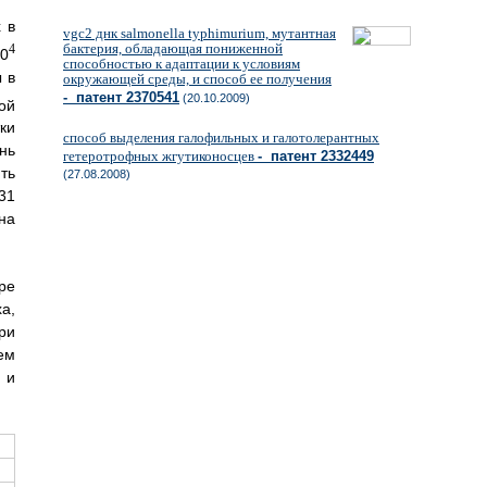
 в
vgc2 днк salmonella typhimurium, мутантная
бактерия, обладающая пониженной
4
0
способностью к адаптации к условиям
 в
окружающей среды, и способ ее получения
- патент 2370541
(20.10.2009)
ой
ки
способ выделения галофильных и галотолерантных
нь
гетеротрофных жгутиконосцев
- патент 2332449
ть
(27.08.2008)
31
на
ре
а,
ри
ем
 и