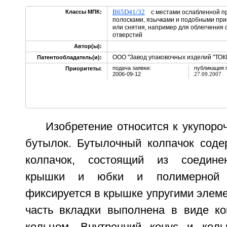
B65D41/32
Классы МПК:
с местами ослабленной пр
полосками, язычками и подобными пр
или снятия, например для облегчения
отверстий
Автор(ы):
ООО "Завод упаковочных изделий "ТОКК
Патентообладатель(и):
подача заявки:
публикация 
Приоритеты:
2006-09-12
27.09.2007
Изобретение относится к укупор
бутылок. Бутылочный колпачок соде
колпачок, состоящий из соедине
крышки и юбки и полимерной в
фиксируется в крышке упругими элем
часть вкладки выполнена в виде ко