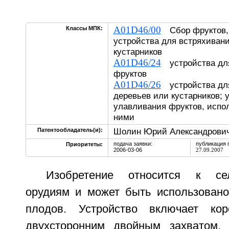
A01D46/00
Классы МПК:
Сбор фруктов, 
устройства для встряхиван
кустарников
A01D46/24
устройства для
фруктов
A01D46/26
устройства для
деревьев или кустарников; 
улавливания фруктов, испо
ними
Шолин Юрий Александрович
Патентообладатель(и):
подача заявки:
публикация 
Приоритеты:
2006-03-06
27.09.2007
Изобретение относится к сел
орудиям и может быть использовано
плодов. Устройство включает ко
двухсторонним двойным захватом