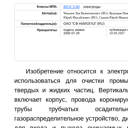
B03C3/40
Классы МПК:
электроды
,
Автор(ы):
Чекалов Лев Валентинович (RU)
Курицын Ник
,
Юрий Михайлович (RU)
Санаев Юрий Ивано
ОАО "СФ НИИОГАЗ" (RU)
Патентообладатель(и):
подача заявки:
публикация 
Приоритеты:
2005-07-28
10.09.2007
Изобретение относится к элект
использоваться для очистки пром
твердых и жидких частиц. Вертикал
включает корпус, провода коронир
трубы трубчатых осадительн
газораспределительное устройство, 