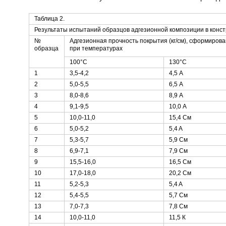
Таблица 2.
Результаты испытаний образцов адгезионной композиции в конст
№
Адгезионная прочность покрытия (кг/см), сформирова
образца
при температурах
100°С
130°С
1
3,5-4,2
4,5 А
2
5,0-5,5
6,5 А
3
8,0-8,6
8,9 А
4
9,1-9,5
10,0 А
5
10,0-11,0
15,4 См
6
5,0-5,2
5,4 A
7
5,3-5,7
5,9 См
8
6,9-7,1
7,9 См
9
15,5-16,0
16,5 См
10
17,0-18,0
20,2 См
11
5,2-5,3
5,4 A
12
5,4-5,5
5,7 См
13
7,0-7,3
7,8 См
14
10,0-11,0
11,5 К