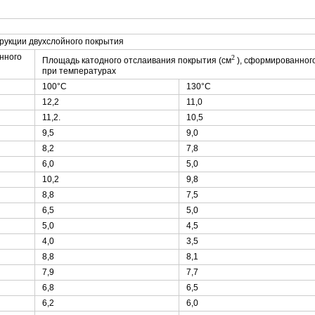
рукции двухслойного покрытия
нного
2
Площадь катодного отслаивания покрытия (см
), сформированног
при температурах
100°С
130°С
12,2
11,0
11,2.
10,5
9,5
9,0
8,2
7,8
6,0
5,0
10,2
9,8
8,8
7,5
6,5
5,0
5,0
4,5
4,0
3,5
8,8
8,1
7,9
7,7
6,8
6,5
6,2
6,0