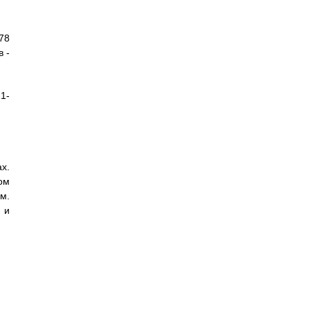
78
 -
1-
х.
ом
м.
 и