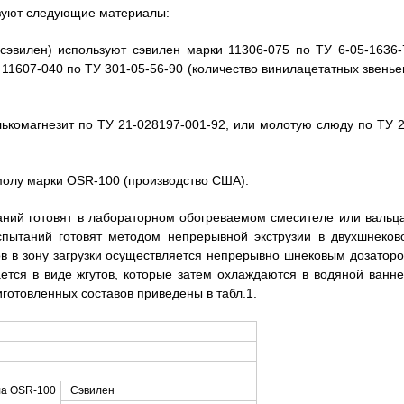
ьзуют следующие материалы:
сэвилен) используют сэвилен марки 11306-075 по ТУ 6-05-1636-
 11607-040 по ТУ 301-05-56-90 (количество винилацетатных звеньев
лькомагнезит по ТУ 21-028197-001-92, или молотую слюду по ТУ 2
олу марки OSR-100 (производство США).
ний готовят в лабораторном обогреваемом смесителе или вальца
пытаний готовят методом непрерывной экструзии в двухшнеков
в в зону загрузки осуществляется непрерывно шнековым дозаторо
тся в виде жгутов, которые затем охлаждаются в водяной ванне
иготовленных составов приведены в табл.1.
а OSR-100
Сэвилен