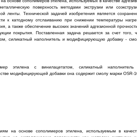
на основе сополимеров этилена, используемых в качестве адгезив
еталлическую поверхность методами экструзии или соэкструзи
ой ленты. Технической задачей изобретения является сохранен
ости к катодному отслаиванию при снижении температуры нагре
ия, а также обеспечение высоких значений адгезионной прочности
укции покрытия. Поставленная задача решается за счет того, ч
том, силикатный наполнитель и модифицирующую добавку - смо
имер этилена с винилацетатом, силикатный наполнитель
естве модифицирующей добавки она содержит смолу марки OSR-1
иям на основе сополимеров этилена, используемым в качест