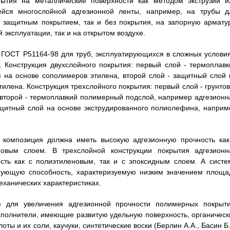
рытия на металлические поверхности как методом экструзии и
ейся многослойной адгезионной ленты, например, на трубы д
м защитным покрытием, так и без покрытия, на запорную арматур
эксплуатации, так и на открытом воздухе.
о ГОСТ Р51164-98 для труб, эксплуатирующихся в сложных условия
. Конструкция двухслойного покрытия: первый слой - термоплавк
 на основе сополимеров этилена, второй слой - защитный слой 
лена. Конструкция трехслойного покрытия: первый слой - грунтов
 второй - термоплавкий полимерный подслой, например адгезионн
ащитный слой на основе экструдированного полиолефина, наприм
я композиция должна иметь высокую адгезионную прочность как
овым слоем. В трехслойной конструкции покрытия адгезионн
сть как с полиэтиленовым, так и с эпоксидным слоем. А систе
рующую способность, характеризуемую низким значением площа
еханических характеристиках.
е для увеличения адгезионной прочности полимерных покрыти
олнители, имеющие развитую удельную поверхность, органическ
ты и их соли, каучуки, синтетические воски (Берлин А.А., Басин Б