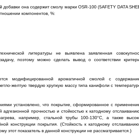
ей добавки она содержит смолу марки OSR-100 (5AFETY DATA SHE
отношении компонентов, %:
технической литературы не выявлена заявленная совокупнос
задачу, поэтому можно сделать вывод о соответствии критер
ется модифицированной ароматичной смолой с содержани
ветло-желтую твердую хрупкую массу типа канифоли с температур
иями установлено, что покрытие, сформированное с применени
й адгезионной прочностью и стойкостью к катодному отслаиванию
нагрева, например, стальной трубы 100-130°С, а также высок
ной конструкции покрытия. (Стойкость к катодному отслаиванию
му этот показатель в данной конструкции не рассматривается.)