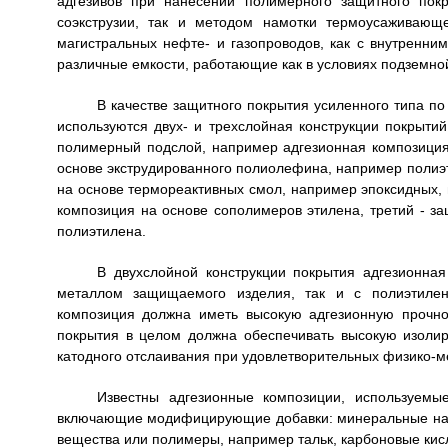
адгезивов при нанесении полимерного защитного пок
соэкструзии, так и методом намотки термоусаживающ
магистральных нефте- и газопроводов, как с внутренни
различные емкости, работающие как в условиях подземной 
В качестве защитного покрытия усиленного типа п
используются двух- и трехслойная конструкции покрытий
полимерный подслой, например адгезионная композиция
основе экструдированного полиолефина, например полиэти
на основе термореактивных смол, например эпоксидных,
композиция на основе сополимеров этилена, третий - з
полиэтилена.
В двухслойной конструкции покрытия адгезионна
металлом защищаемого изделия, так и с полиэтилен
композиция должна иметь высокую адгезионную прочно
покрытия в целом должна обеспечивать высокую изоли
катодного отслаивания при удовлетворительных физико-м
Известны адгезионные композиции, используемы
включающие модифицирующие добавки: минеральные нап
вещества или полимеры, например тальк, карбоновые кисло