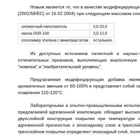
Новым является то, что в качестве модифицирующ
(2001/58/EC) от 16.02.2004) при следующем массовом со
силикатный наполнитель
3,0-25,0
смола OSR-100
3,0-12,0
сополимер этилена с винилацетатом
остальное.
Из доступных источников патентной и научно-
отличительных признаков, выполняющих аналогичную 
"новизна" и "изобретательский уровень".
Предлагаемая модифицирующая добавка явля
ароматичных звеньев от 60-100% и представляет собой с
плавления 110-120°С.
Лабораторными и опытно-промышленными испытан
предлагаемой адгезионной композиции, обладает высоко
двухслойной конструкции покрытия при температуре 
адгезионной прочностью к эпоксидному слою в трехслой
трехслойном покрытии определяет эпоксидный слой, поэто