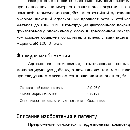
Изобретение относится к адгезионным композициям 
при нанесении полимерного защитного покрытия на м
намоткой термоусаживающейся многослойной адгезионн
высоких значений адгезионных прочностности и стойк
металла до 100-130°С в конструкции двухслойного покрыт
грунтовочному эпоксидному слою в трехслойной констр
композиция содержит сополимер этилена с винилацета
марки OSR-100. 3 табл.
Формула изобретения
Адгезионная композиция, включающая сопол
модифицирующую добавку, отличающаяся тем, что в кач
при следующем массовом соотношении компонентов, %:
Силикатный наполнитель
3,0-25,0
Смола марки OSR-100
3,0-12,0
Сополимер этилена с винилацетатом
Остальное
Описание изобретения к патенту
Предложение относится к адгезионным композиц