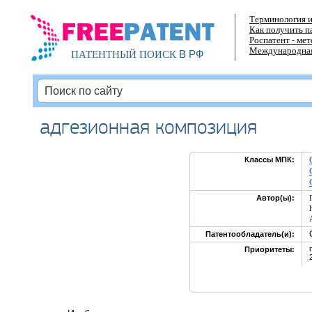
Терминология и
Как получить п
Роспатент - ме
Международная
В РФ
ПАТЕНТНЫЙ ПОИСК
адгезионная композиция
Классы МПК:
Автор(ы):
Патентообладатель(и):
Приоритеты: