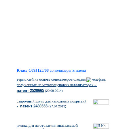
Класс C09J123/08
сополимеры этилена
термоклей на основе сополимеров олефин/
-олефин,
полученных на металлоценовых катализаторах
-
патент 2528665
(20.09.2014)
сварочный шнур для напольных покрытий
- патент 2480333
(27.04.2013)
пленка для изготовления вплавляемой