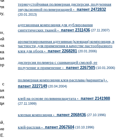
ли
термоустойчивая полимерная дисперсия, полученная
ля
эмульсионной полимеризацией
- патент 2472832
у,
(20.01.2013)
адгезионная композиция для дублирования
синтетических тканей
- патент 2311436
(27.11.2007)
х,
ий
ароматизированная адгезивная (клеящая) композиция, в
на
частности, для применения в качестве пастообразного
клея для обоев
- патент 2268281
ка
(20.01.2006)
ая
дисперсия полимера с сшивающей смолой, ее
ер
получение и применение
- патент 2267505
(10.01.2006)
полимерная композиция клея-расплава (варианты)
-
 с
патент 2227149
(20.04.2004)
ая
ма
клей на основе поливинилацетата
- патент 2141988
ди
(27.11.1999)
клеевая композиция
- патент 2068436
(27.10.1996)
й,
клей-расплав
- патент 2067604
(10.10.1996)
ие
.Е.