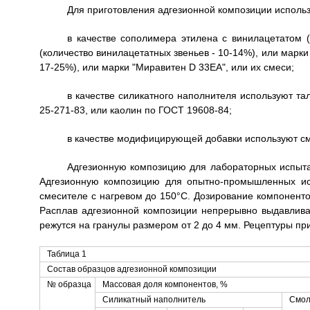
Для приготовления адгезионной композиции испол
в качестве сополимера этилена с винилацетатом (
(количество винилацетатных звеньев - 10-14%), или марки
17-25%), или марки "Миравитен D 33ЕА", или их смеси;
в качестве силикатного наполнителя используют та
25-271-83, или каолин по ГОСТ 19608-84;
в качестве модифицирующей добавки используют см
Адгезионную композицию для лабораторных испыта
Адгезионную композицию для опытно-промышленных ис
смесителе с нагревом до 150°С. Дозирование компоненто
Расплав адгезионной композиции непрерывно выдавливае
режутся на гранулы размером от 2 до 4 мм. Рецептуры пр
Таблица 1
Состав образцов адгезионной композиции
№ образца
Массовая доля компонентов, %
Силикатный наполнитель
Смол