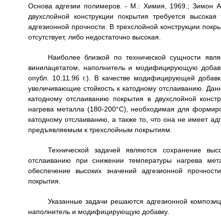
Основа адгезии полимеров. - М.: Химия, 1969.; Зимон А
двухслойной конструкции покрытия требуется высокая
адгезионной прочности. В трехслойной конструкции покр
отсутствует, либо недостаточно высокая.
Наиболее близкой по технической сущности явл
винилацетатом, наполнитель и модифицирующую добавку
опубл. 10.11.96 г.). В качестве модифицирующей добав
увеличивающие стойкость к катодному отслаиванию. Данн
катодному отслаиванию покрытия в двухслойной конст
нагрева металла (180-200°С), необходимая для формиро
катодному отслаиванию, а также то, что она не имеет ад
предъявляемым к трехслойным покрытиям.
Технической задачей являются сохранение высо
отслаиванию при снижении температуры нагрева мета
обеспечение высоких значений адгезионной прочност
покрытия.
Указанные задачи решаются адгезионной композиц
наполнитель и модифицирующую добавку.