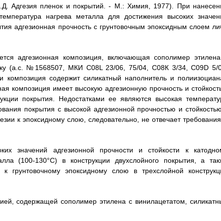
.Д. Адгезия пленок и покрытий. - М.: Химия, 1977). При нанесен
 температура нагрева металла для достижения высоких значен
ытия адгезионная прочность с грунтовочным эпоксидным слоем ли
яется адгезионная композиция, включающая сополимер этилена
 (а.с. №1568507, МКИ С08L 23/06, 75/04, С08К 3/34, С09D 5/0
ки композиция содержит силикатный наполнитель и полиизоциана
ая композиция имеет высокую адгезионную прочность и стойкость
рукции покрытия. Недостатками ее являются высокая температу
вания покрытия с высокой адгезионной прочностью и стойкостью
гезии к эпоксидному слою, следовательно, не отвечает требования
ких значений адгезионной прочности и стойкости к катодно
лла (100-130°С) в конструкции двухслойного покрытия, а так
и к грунтовочному эпоксидному слою в трехслойной конструкц
ией, содержащей сополимер этилена с винилацетатом, силикатн