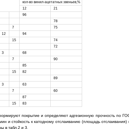
кол-во винил-ацетатных звеньев,%
12
21
96
78
7
75
12
94
15
74
72
3
68
7
90
85
15
82
89
3
63
7
60
87
15
83
формируют покрытие и определяют адгезионную прочность по ГО
мин и стойкость к катодному отслаиванию (площадь отслаивания) 
 в табл.2 и 3.