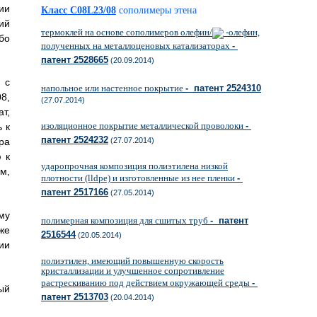
ии
Класс C08L23/08
сополимеры этена
ий
термоклей на основе сополимеров олефин/
-олефин,
бо
полученных на металлоценовых катализаторах
-
патент 2528665
(20.09.2014)
 с
напольное или настенное покрытие
- патент 2524310
8,
(27.07.2014)
т,
изоляционное покрытие металлической проволоки
-
 к
патент 2524232
ра
(27.07.2014)
 к
ударопрочная композиция полиэтилена низкой
м,
плотности (lldpe) и изготовленные из нее пленки
-
патент 2517166
(27.05.2014)
му
полимерная композиция для сшитых труб
- патент
же
2516544
(20.05.2014)
ии
полиэтилен, имеющий повышенную скорость
кристаллизации и улучшенное сопротивление
растрескиванию под действием окружающей среды
-
ый
патент 2513703
(20.04.2014)