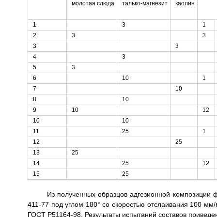
молотая слюда
талько-магнезит
каолин
1
3
1
2
3
3
3
3
4
3
5
3
6
10
1
7
10
8
10
9
10
12
10
10
11
25
1
12
25
13
25
14
25
12
15
25
Из полученных образцов адгезионной композиции 
411-77 под углом 180° со скоростью отслаивания 100 мм/
ГОСТ Р51164-98. Результаты испытаний составов приведены