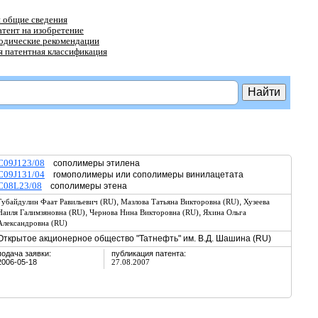
 общие сведения
атент на изобретение
тодические рекомендации
 патентная классификация
C09J123/08
сополимеры этилена
C09J131/04
гомополимеры или сополимеры винилацетата
C08L23/08
сополимеры этена
,
,
Губайдулин Фаат Равильевич (RU)
Мазлова Татьяна Викторовна (RU)
Хузеева
,
,
Наиля Галимзяновна (RU)
Чернова Нина Викторовна (RU)
Яхина Ольга
Александровна (RU)
Открытое акционерное общество "Татнефть" им. В.Д. Шашина (RU)
подача заявки:
публикация патента:
2006-05-18
27.08.2007