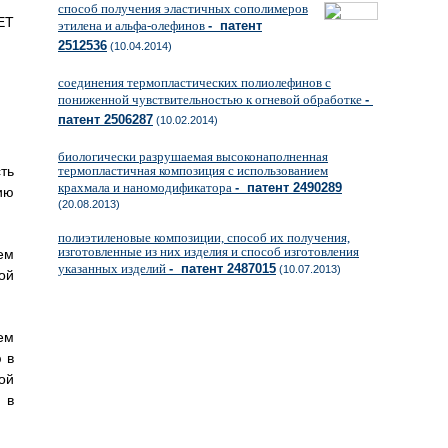
способ получения эластичных сополимеров
ET
этилена и альфа-олефинов
- патент
2512536
(10.04.2014)
соединения термопластических полиолефинов с
пониженной чувствительностью к огневой обработке
-
патент 2506287
(10.02.2014)
биологически разрушаемая высоконаполненная
ть
термопластичная композиция с использованием
крахмала и наномодификатора
- патент 2490289
ию
(20.08.2013)
полиэтиленовые композиции, способ их получения,
изготовленные из них изделия и способ изготовления
ем
указанных изделий
- патент 2487015
(10.07.2013)
ой
ем
 в
ой
 в