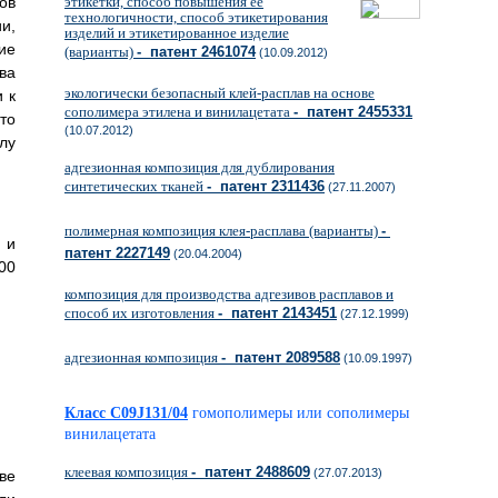
ов
этикетки, способ повышения ее
технологичности, способ этикетирования
и,
изделий и этикетированное изделие
ие
(варианты)
- патент 2461074
(10.09.2012)
ва
экологически безопасный клей-расплав на основе
 к
сополимера этилена и винилацетата
- патент 2455331
то
(10.07.2012)
лу
адгезионная композиция для дублирования
синтетических тканей
- патент 2311436
(27.11.2007)
полимерная композиция клея-расплава (варианты)
-
 и
патент 2227149
(20.04.2004)
00
композиция для производства адгезивов расплавов и
способ их изготовления
- патент 2143451
(27.12.1999)
адгезионная композиция
- патент 2089588
(10.09.1997)
Класс C09J131/04
гомополимеры или сополимеры
винилацетата
клеевая композиция
- патент 2488609
(27.07.2013)
ве