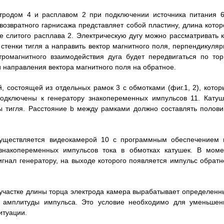
ктродом 4 и расплавом 2 при подключении источника питания 6
возвратного гарнисажа представляет собой пластину, длина котор
е слитого расплава 2. Электрическую дугу можно рассматривать к
стенки тигля а направить вектор магнитного поля, перпендикуляр
ктромагнитного взаимодействия дуга будет передвигаться по тор
 направления вектора магнитного поля на обратное.
, состоящей из отдельных рамок 3 с обмотками (фиг.1, 2), котор
подключены к генератору знакопеременных импульсов 11. Катуш
ы тигля. Расстояние b между рамками должно составлять полови
осуществляется видеокамерой 10 с программным обеспечением 
 знакопеременных импульсов тока в обмотках катушек. В моме
игнал генератору, на выходе которого появляется импульс обратн
о участке длины торца электрода камера вырабатывает определенн
ия амплитуды импульса. Это условие необходимо для уменьшен
итуации.