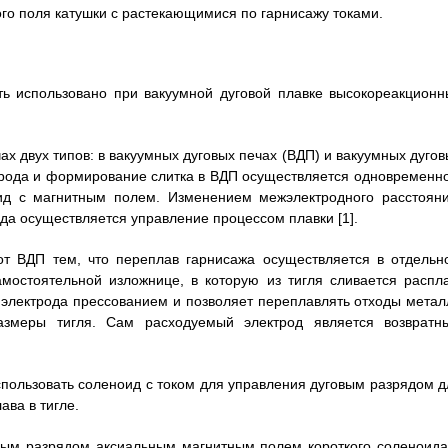
ого поля катушки с растекающимися по гарнисажу токами.
ть использовано при вакуумной дуговой плавке высокореакционн
ах двух типов: в вакуумных дуговых печах (ВДП) и вакуумных дугов
трода и формирование слитка в ВДП осуществляется одновременно
ид с магнитным полем. Изменением межэлектродного расстояни
яда осуществляется управление процессом плавки [1].
от ВДП тем, что переплав гарнисажа осуществляется в отдельн
мостоятельной изложнице, в которую из тигля сливается распла
 электрода прессованием и позволяет переплавлять отходы метал
змеры тигля. Сам расходуемый электрод является возвратн
использовать соленоид с током для управления дуговым разрядом д
ва в тигле.
овым разрядом аксиальным магнитным полем короткого соленоида