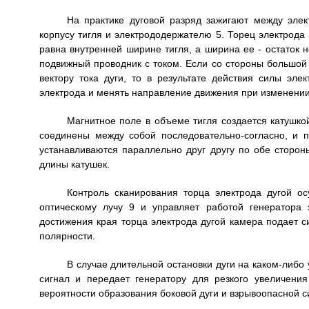
На практике дуговой разряд зажигают между эле
корпусу тигля и электрододержателю 5. Торец электрода 
равна внутренней ширине тигля, а ширина ее - остаток н
подвижный проводник с током. Если со стороны большой 
вектору тока дуги, то в результате действия силы эле
электрода и менять направление движения при изменении
Магнитное поле в объеме тигля создается катушкой
соединены между собой последовательно-согласно, и 
устанавливаются параллельно друг другу по обе сторон
длины катушек.
Контроль сканирования торца электрода дугой 
оптическому лучу 9 и управляет работой генератора
достижения края торца электрода дугой камера подает с
полярности.
В случае длительной остановки дуги на каком-либ
сигнал и передает генератору для резкого увеличен
вероятности образования боковой дуги и взрывоопасной с