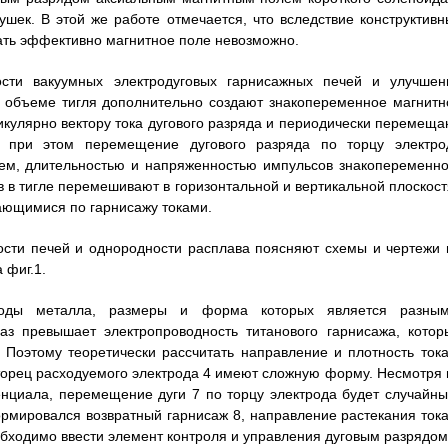
шек. В этой же работе отмечается, что вследствие конструктивн
ать эффективно магнитное поле невозможно.
сти вакуумных электродуговых гарнисажных печей и улучшен
 в объеме тигля дополнительно создают знакопеременное магнитн
икулярно вектору тока дугового разряда и периодически перемеща
, при этом перемещение дугового разряда по торцу электро
ем, длительностью и напряженностью импульсов знакопеременно
 в тигле перемешивают в горизонтальной и вертикальной плоскост
кающимися по гарнисажу токами.
сти печей и однородности расплава поясняют схемы и чертежи 
 фиг.1.
оды металла, размеры и форма которых является разным
аз превышает электропроводность титанового гарнисажа, котор
 Поэтому теоретически рассчитать направление и плотность тока
торец расходуемого электрода 4 имеют сложную форму. Несмотря 
тенциала, перемещение дуги 7 по торцу электрода будет случайны
ормировался возвратный гарнисаж 8, направление растекания тока
обходимо ввести элемент контроля и управления дуговым разрядом