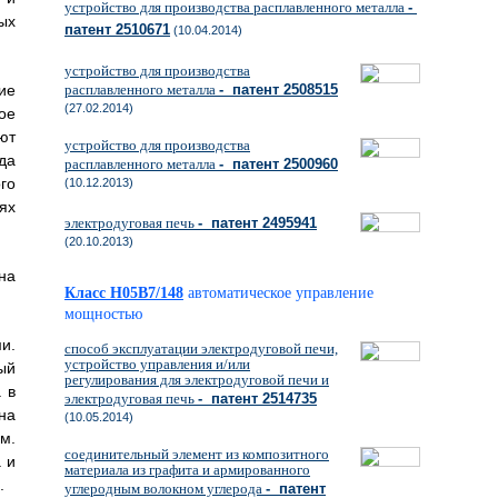
устройство для производства расплавленного металла
-
ых
патент 2510671
(10.04.2014)
устройство для производства
ие
расплавленного металла
- патент 2508515
(27.02.2014)
ое
ют
устройство для производства
да
расплавленного металла
- патент 2500960
го
(10.12.2013)
ях
электродуговая печь
- патент 2495941
(20.10.2013)
на
Класс H05B7/148
автоматическое управление
мощностью
и.
способ эксплуатации электродуговой печи,
устройство управления и/или
ый
регулирования для электродуговой печи и
 в
электродуговая печь
- патент 2514735
на
(10.05.2014)
м.
соединительный элемент из композитного
 и
материала из графита и армированного
.
углеродным волокном углерода
- патент