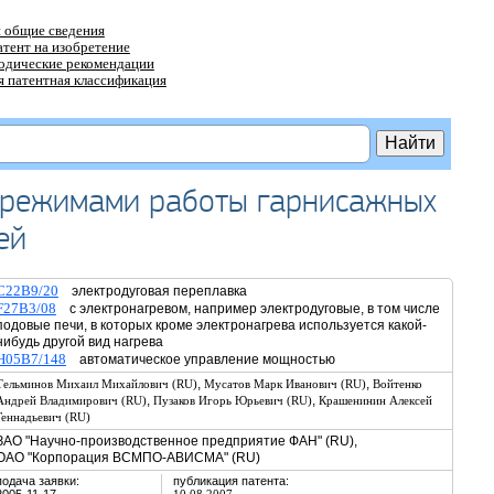
 общие сведения
атент на изобретение
тодические рекомендации
 патентная классификация
я режимами работы гарнисажных
ей
C22B9/20
электродуговая переплавка
F27B3/08
с электронагревом, например электродуговые, в том числе
подовые печи, в которых кроме электронагрева используется какой-
нибудь другой вид нагрева
H05B7/148
автоматическое управление мощностью
,
,
Тельминов Михаил Михайлович (RU)
Мусатов Марк Иванович (RU)
Войтенко
,
,
Андрей Владимирович (RU)
Пузаков Игорь Юрьевич (RU)
Крашенинин Алексей
Геннадьевич (RU)
ЗАО "Научно-производственное предприятие ФАН" (RU),
ОАО "Корпорация ВСМПО-АВИСМА" (RU)
подача заявки:
публикация патента: