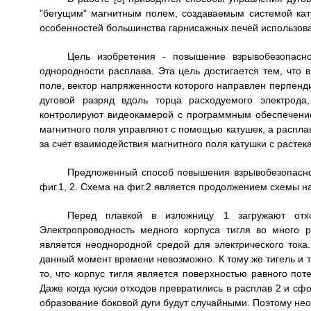
"бегущим" магнитным полем, создаваемым системой кату
особенностей большинства гарнисажных печей использов
Цель изобретения - повышение взрывобезопасно
однородности расплава. Эта цель достигается тем, что
поле, вектор напряженности которого направлен перпенд
дуговой разряд вдоль торца расходуемого электрода
контролируют видеокамерой с программным обеспечени
магнитного поля управляют с помощью катушек, а расплав
за счет взаимодействия магнитного поля катушки с расте
Предложенный способ повышения взрывобезопасно
фиг.1, 2. Схема на фиг.2 является продолжением схемы на
Перед плавкой в изложницу 1 загружают отх
Электропроводность медного корпуса тигля во много р
является неоднородной средой для электрического тока.
данный момент времени невозможно. К тому же тигель и 
то, что корпус тигля является поверхностью равного по
Даже когда куски отходов превратились в расплав 2 и сф
образование боковой дуги будут случайными. Поэтому не