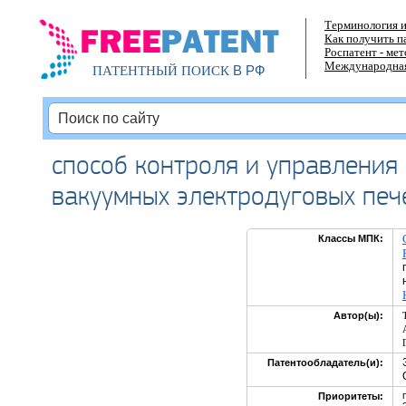
Терминология и
Как получить п
Роспатент - ме
Международная
В РФ
ПАТЕНТНЫЙ ПОИСК
способ контроля и управлени
вакуумных электродуговых печ
Классы МПК:
Автор(ы):
Патентообладатель(и):
Приоритеты: