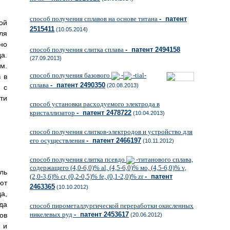
способ получения сплавов на основе титана
- патент
ой
2515411
(10.05.2014)
ля
но
способ получения слитка сплава
- патент 2494158
а.
(27.09.2013)
м.
способ получения базового
-
-tial-
 в
сплава
- патент 2490350
(20.08.2013)
 с
ти
способ установки расходуемого электрода в
кристаллизатор
- патент 2478722
(10.04.2013)
способ получения слитков-электродов и устройство для
его осуществления
- патент 2466197
(10.11.2012)
способ получения слитка псевдо
-титанового сплава,
содержащего (4,0-6,0)% аl, (4,5-6,0)% мo, (4,5-6,0)% v,
ль
(2,0-3,6)% cr, (0,2-0,5)% fe, (0,1-2,0)% zr
- патент
ют
2463365
(10.10.2012)
а,
да
способ пирометаллургической переработки окисленных
никелевых руд
- патент 2453617
ов
(20.06.2012)
 и