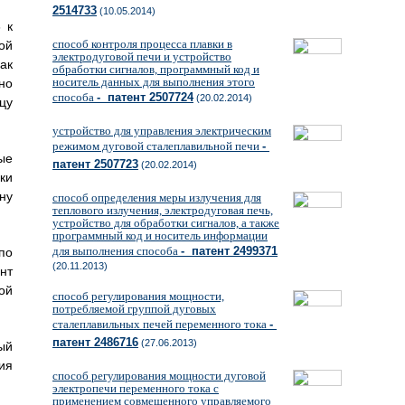
2514733
(10.05.2014)
 к
способ контроля процесса плавки в
ой
электродуговой печи и устройство
ак
обработки сигналов, программный код и
носитель данных для выполнения этого
но
способа
- патент 2507724
(20.02.2014)
цу
устройство для управления электрическим
режимом дуговой сталеплавильной печи
-
ые
патент 2507723
(20.02.2014)
ки
ну
способ определения меры излучения для
теплового излучения, электродуговая печь,
устройство для обработки сигналов, а также
программный код и носитель информации
для выполнения способа
- патент 2499371
по
(20.11.2013)
нт
ой
способ регулирования мощности,
потребляемой группой дуговых
сталеплавильных печей переменного тока
-
патент 2486716
(27.06.2013)
ый
ия
способ регулирования мощности дуговой
электропечи переменного тока с
применением совмещенного управляемого