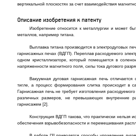
вертикальной плоскостях за счет взаимодействия магнитн
Описание изобретения к патенту
Изобретение относится к металлургии и может бы
металлов, например титана.
Выплавка титана производится в электродуговых печ
гарнисажных печах (ВДГП). Переплав расходуемого элек
одном кристаллизаторе, который помещается в солено
напряженности магнитного поля, силы тока дугового разр
Вакуумная дуговая гарнисажная печь отличается 
тигле, а процесс формирования слитка происходит в са
Гарнисажная печь не требует изготовления расходуемого
различных размеров, не превышающих внутренние ра
гарнисажем [2].
Конструкция ВДГП такова, что практически нельзя 
обеспечения взрывобезопасности и перемешивания распла
В работе [3] приводятся способы управления дуг