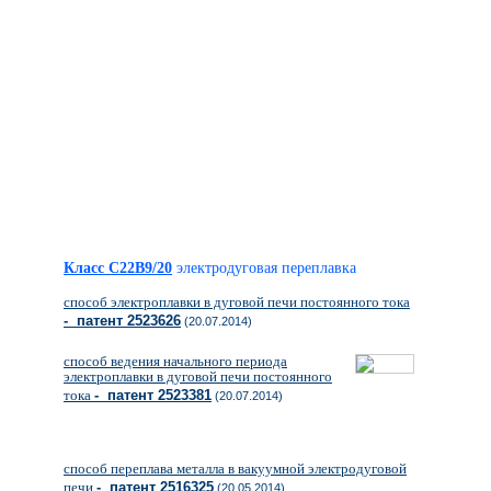
Класс C22B9/20
электродуговая переплавка
способ электроплавки в дуговой печи постоянного тока
- патент 2523626
(20.07.2014)
способ ведения начального периода
электроплавки в дуговой печи постоянного
тока
- патент 2523381
(20.07.2014)
способ переплава металла в вакуумной электродуговой
печи
- патент 2516325
(20.05.2014)