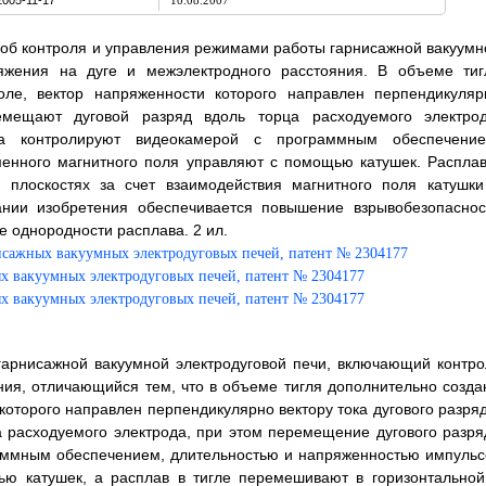
2005-11-17
10.08.2007
особ контроля и управления режимами работы гарнисажной вакуумн
ряжения на дуге и межэлектродного расстояния. В объеме тиг
оле, вектор напряженности которого направлен перпендикуляр
емещают дуговой разряд вдоль торца расходуемого электрод
а контролируют видеокамерой с программным обеспечение
енного магнитного поля управляют с помощью катушек. Расплав
 плоскостях за счет взаимодействия магнитного поля катушки
ании изобретения обеспечивается повышение взрывобезопаснос
 однородности расплава. 2 ил.
арнисажной вакуумной электродуговой печи, включающий контро
ния, отличающийся тем, что в объеме тигля дополнительно созда
оторого направлен перпендикулярно вектору тока дугового разряд
 расходуемого электрода, при этом перемещение дугового разря
раммным обеспечением, длительностью и напряженностью импульс
ью катушек, а расплав в тигле перемешивают в горизонтальной