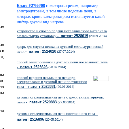
Класс F27B3/08
с электронагревом, например
электродуговые, в том числе подовые печи, в
которых кроме электронагрева используется какой-
нибудь другой вид нагрева
ых
устройство и способ подачи металлического материала
в плавильную установку
- патент 2528619
(20.09.2014)
ых
дверь для спуска шлака из дуговой металлургической
 в
печи
- патент 2524020
(27.07.2014)
я,
способ электроплавки в дуговой печи постоянного тока
- патент 2523626
(20.07.2014)
ом
способ ведения начального периода
в.
электроплавки в дуговой печи постоянного
ла
тока
- патент 2523381
(20.07.2014)
ым
дуговая сталеплавильная печь с дожиганием горючих
газов
- патент 2520883
(27.06.2014)
ля
дуговая сталеплавильная печь постоянного тока
-
патент 2516896
(20.05.2014)
 и