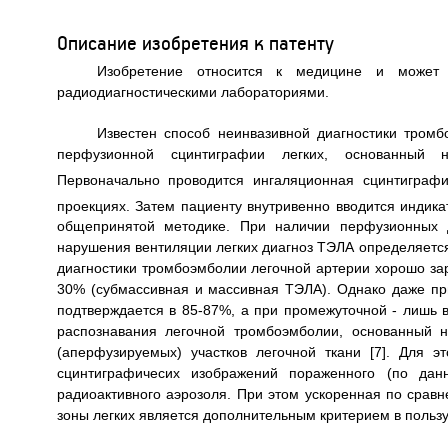
Описание изобретения к патенту
Изобретение относится к медицине и может 
радиодиагностическими лабораториями.
Известен способ неинвазивной диагностики тром
перфузионной сцинтиграфии легких, основанный на
Первоначально проводится ингаляционная сцинтиграф
проекциях. Затем пациенту внутривенно вводится индик
общепринятой методике. При наличии перфузионных д
нарушения вентиляции легких диагноз ТЭЛА определяется 
диагностики тромбоэмболии легочной артерии хорошо зар
30% (субмассивная и массивная ТЭЛА). Однако даже пр
подтверждается в 85-87%, а при промежуточной - лишь в
распознавания легочной тромбоэмболии, основанный 
(аперфузируемых) участков легочной ткани [7]. Для 
сцинтиграфичесих изображений пораженного (по дан
радиоактивного аэрозоля. При этом ускоренная по сра
зоны легких является дополнительным критерием в польз