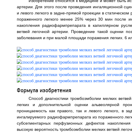
Изобретение относится к медицине и может быть и
артерии. Для этого после проведения ингаляционной сц
и левого легкого в задне-прямой проекции в статическо
пораженного легкого менее 25% через 30 мин после и
накопления радиофармпрепарата в капиллярном русле
ветвей легочной артерии. Проведение такой оценки поз
заболевания и при малой площади поражения легких. 6 ил
Формула изобретения
Способ диагностики тромбоэмболии мелких ветвей
легких и дополнительной оценки альвеолярной про
проницаемость как правого, так и левого легкого, в 
ингалируемого радиофармпрепарата из пораженного легк
субсегментарных перфузионных дефектов накопления
высокую вероятность тромбоэмболии мелких ветвей легоч