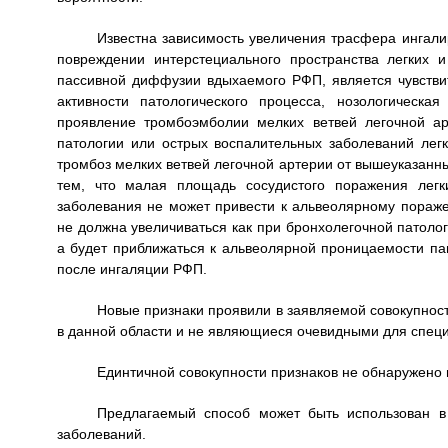
Известна зависимость увеличения трасфера ингали
повреждении интерстециального пространства легких и
пассивной диффузии вдыхаемого РФП, является чувстви
активности патологического процесса, нозологическа
проявление тромбоэмболии мелких ветвей легочной ар
патологии или острых воспалительных заболеваний лег
тромбоз мелких ветвей легочной артерии от вышеуказанн
тем, что малая площадь сосудистого поражения легк
заболевания не может привести к альвеолярному пораже
не должна увеличиваться как при бронхолегочной патоло
а будет приближаться к альвеолярной проницаемости па
после ингаляции РФП.
Новые признаки проявили в заявляемой совокупнос
в данной области и не являющиеся очевидными для специ
Единтичной совокупности признаков не обнаружено 
Предлагаемый способ может быть использован в
заболеваний.