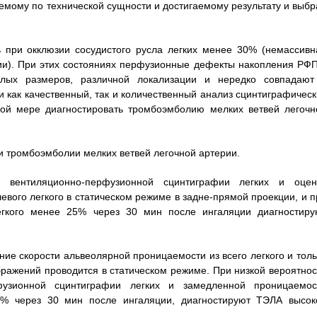
емому по технической сущности и достигаемому результату и выбр
ь при окклюзии сосудистого русла легких менее 30% (немассивн
ии). При этих состояниях перфузионные дефекты накопления РФП
алых размеров, различной локализации и нередко совпадают
 как качественный, так и количественный анализ сцинтиграфическ
ой мере диагностировать тромбоэмболию мелких ветвей легочн
и тромбоэмболии мелких ветвей легочной артерии.
я вентиляционно-перфузионной сцинтиграфии легких и оцен
левого легкого в статическом режиме в задне-прямой проекции, и п
гкого менее 25% через 30 мин после ингаляции диагностиру
ие скорости альвеолярной проницаемости из всего легкого и толь
бражений проводится в статическом режиме. При низкой вероятнос
узионной сцинтиграфии легких и замедленной проницаемос
5% через 30 мин после ингаляции, диагностируют ТЭЛА высок