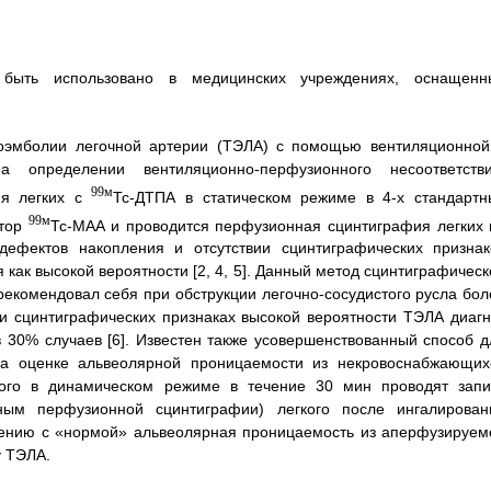
быть использовано в медицинских учреждениях, оснащенн
боэмболии легочной артерии (ТЭЛА) с помощью вентиляционной
 определении вентиляционно-перфузионного несоответстви
99м
ия легких с
Тс-ДТПА в статическом режиме в 4-х стандартн
99м
атор
Тс-МАА и проводится перфузионная сцинтиграфия легких 
ефектов накопления и отсутствии сцинтиграфических признак
как высокой вероятности [2, 4, 5]. Данный метод сцинтиграфическ
екомендовал себя при обструкции легочно-сосудистого русла бол
и сцинтиграфических признаках высокой вероятности ТЭЛА диагн
 30% случаев [6]. Известен также усовершенствованный способ д
на оценке альвеолярной проницаемости из некровоснабжающих
этого в динамическом режиме в течение 30 мин проводят запи
ным перфузионной сцинтиграфии) легкого после ингалирован
внению с «нормой» альвеолярная проницаемость из аперфузируем
у ТЭЛА.