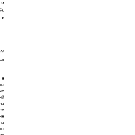
ло
%),
 в
0%
ся
 в
ны
ме
ий
ла
ее
ие
на
ны