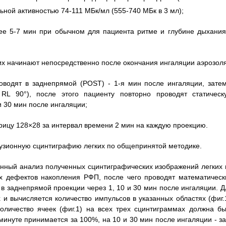
ьной активностью 74-111 МБк/мл (555-740 МБк в 3 мл);
лее 5-7 мин при обычном для пациента ритме и глубине дыхания
их начинают непосредственно после окончания ингаляции аэрозоля
оводят в заднепрямой (POST) - 1-я мин после ингаляции, затем
RL 90°), после этого пациенту повторно проводят статическ
и 30 мин после ингаляции;
рицу 128×28 за интервал времени 2 мин на каждую проекцию.
узионную сцинтиграфию легких по общепринятой методике.
нный анализ полученных сцинтиграфических изображений легких 
х дефектов накопления РФП, после чего проводят математическ
в заднепрямой проекции через 1, 10 и 30 мин после ингаляции. Д
 и вычисляется количество импульсов в указанных областях (фиг.1
оличество ячеек (фиг.1) на всех трех сцинтиграммах должна бы
минуте принимается за 100%, на 10 и 30 мин после ингаляции - за