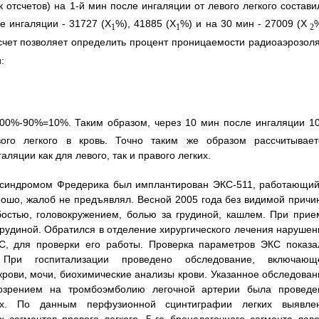
к отсчетов) на 1-й мин после ингаляции от левого легкого состави
е ингаляции - 31727 (X
%), 41885 (X
%) и на 30 мин - 27009 (Х
1
1
2
счет позволяет определить процент проницаемости радиоаэрозоля
:
100%-90%=10%. Таким образом, через 10 мин после ингаляции 1
ого легкого в кровь. Точно таким же образом рассчитывает
яции как для левого, так и правого легких.
и с синдромом Фредерика был имплантирован ЭКС-511, работающий
орошо, жалоб не предъявлял. Весной 2005 года без видимой причи
остью, головокружением, болью за грудиной, кашлем. При прие
рудиной. Обратился в отделение хирургического лечения нарушен
С, для проверки его работы. Проверка параметров ЭКС показа
 При госпитализации проведено обследование, включающ
крови, мочи, биохимические анализы крови. Указанное обследован
озрением на тромбоэмболию легочной артерии была проведе
их. По данным перфузионной сцинтиграфии легких выявле