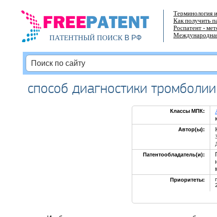
Терминология и
Как получить п
Роспатент - ме
Международная
В РФ
ПАТЕНТНЫЙ ПОИСК
способ диагностики тромболии
Классы МПК:
Автор(ы):
Патентообладатель(и):
Приоритеты: