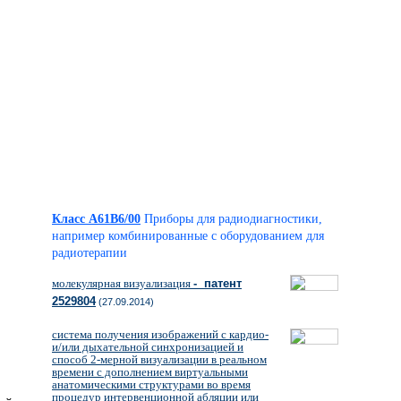
Класс A61B6/00
Приборы для радиодиагностики,
например комбинированные с оборудованием для
радиотерапии
молекулярная визуализация
- патент
2529804
(27.09.2014)
система получения изображений с кардио-
и/или дыхательной синхронизацией и
способ 2-мерной визуализации в реальном
времени с дополнением виртуальными
анатомическими структурами во время
процедур интервенционной абляции или