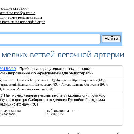
 общие сведения
атент на изобретение
тодические рекомендации
 патентная классификация
 мелких ветвей легочной артерии
A61B6/00
Приборы для радиодиагностики, например
комбинированные с оборудованием для радиотерапии
,
,
Кривоногов Николай Георгиевич (RU)
Лишманов Юрий Борисович (RU)
,
,
Завадовский Константин Валерьевич (RU)
Агеева Татьяна Сергеевна (RU)
Дубоделова Анна Валентиновна (RU)
ГУ Научно-исследовательский институт кардиологии Томского
научного центра Сибирского отделения Российской академии
медицинских наук (RU)
подача заявки:
публикация патента:
2005-10-31
10.08.2007