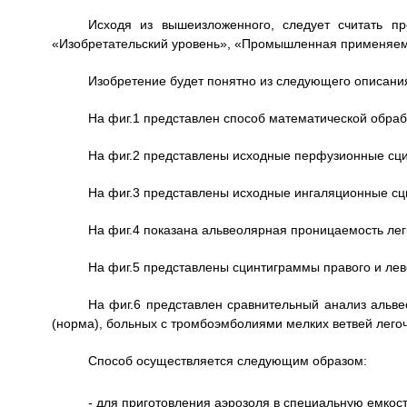
Исходя из вышеизложенного, следует считать п
«Изобретательский уровень», «Промышленная применяем
Изобретение будет понятно из следующего описани
На фиг.1 представлен способ математической обраб
На фиг.2 представлены исходные перфузионные сци
На фиг.3 представлены исходные ингаляционные сци
На фиг.4 показана альвеолярная проницаемость легк
На фиг.5 представлены сцинтиграммы правого и лево
На фиг.6 представлен сравнительный анализ альве
(норма), больных с тромбоэмболиями мелких ветвей лег
Способ осуществляется следующим образом:
- для приготовления аэрозоля в специальную емко