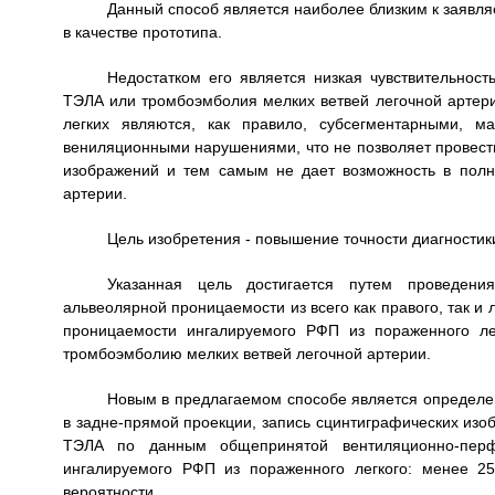
Данный способ является наиболее близким к заявля
в качестве прототипа.
Недостатком его является низкая чувствительност
ТЭЛА или тромбоэмболия мелких ветвей легочной артер
легких являются, как правило, субсегментарными, м
вениляционными нарушениями, что не позволяет провести
изображений и тем самым не дает возможность в полн
артерии.
Цель изобретения - повышение точности диагностик
Указанная цель достигается путем проведени
альвеолярной проницаемости из всего как правого, так и 
проницаемости ингалируемого РФП из пораженного ле
тромбоэмболию мелких ветвей легочной артерии.
Новым в предлагаемом способе является определен
в задне-прямой проекции, запись сцинтиграфических изо
ТЭЛА по данным общепринятой вентиляционно-перф
ингалируемого РФП из пораженного легкого: менее 2
вероятности.