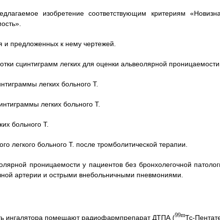
редлагаемое изобретение соответствующим критериям «Новизна
ость».
я и предложенных к нему чертежей.
отки сцинтиграмм легких для оценки альвеолярной проницаемости
нтиграммы легких больного Т.
нтиграммы легких больного Т.
их больного Т.
го легкого больного Т. после тромболитической терапии.
олярной проницаемости у пациентов без бронхолегочной патолог
очной артерии и острыми внебольничными пневмониями.
99m
сть ингалятора помещают радиофармпрепарат ДТПА (
Тс-Пентате