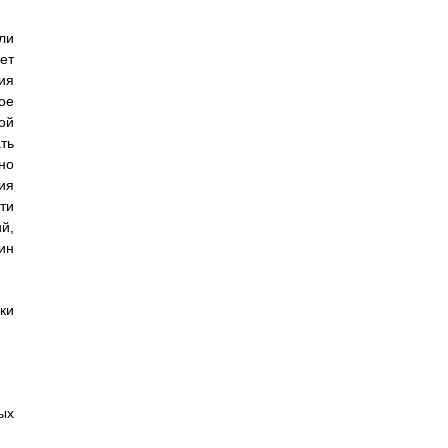
ли
ет
ия
ое
ой
ть
но
ия
ти
й,
ин
ки
ых