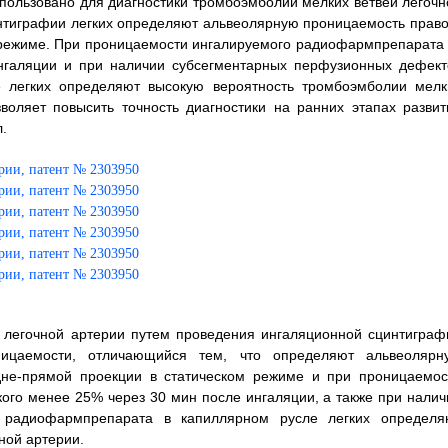
спользовано для диагностики тромбоэмболии мелких ветвей легочн
интиграфии легких определяют альвеолярную проницаемость право
м режиме. При проницаемости ингалируемого радиофармпрепарата 
нгаляции и при наличии субсегментарных перфузионных дефект
 легких определяют высокую вероятность тромбоэмболии мелк
воляет повысить точность диагностики на ранних этапах развит
.
 легочной артерии путем проведения ингаляционной сцинтиграф
ницаемости, отличающийся тем, что определяют альвеолярн
задне-прямой проекции в статическом режиме и при проницаемос
ого менее 25% через 30 мин после ингаляции, а также при налич
 радиофармпрепарата в капиллярном русле легких определя
ной артерии.