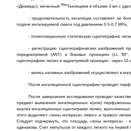
99m
«Диамед»), меченный
Технецием в объеме 3 мл с удел
- продолжительность ингаляции составляет не бо
подаче ингалируемой смеси под давлением 0,5-0,7 МРа;
- полипозиционную статическую сцинтиграфию легк
- регистрацию сцинтиграфических изображений пр
переднепрямой (ANT) и боковых проекциях (LL 90°, 
сцинтиграфию легких в заднепрямой проекции - через 10 
- запись нативных изображений осуществляют в мат
После ингаляционной сцинтиграфии проводят перф
После завершения исследования проводят качестве
предмет выявления ингаляционных и(или) перфузионны
анализ ингаляционных сцинтиграмм легких, выполненных 
этого выделяют «зоны интереса» левого и правого легких
Следует подчеркнуть, что площадь «зоны интереса» - к
одинакова. Счет импульсов от каждого легкого на первой 