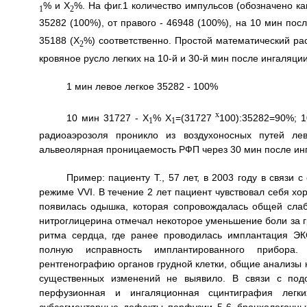
% и Х
%. На фиг.1 количество импульсов (обозначено ка
1
2
35282 (100%), от правого - 46948 (100%), на 10 мин посл
35188 (Х
%) соответственно. Простой математический ра
2
кровяное русло легких на 10-й и 30-й мин после ингаляции
1 мин левое легкое 35282 - 100%
х
10 мин 31727 - X
% X
=(31727
100):35282=90%; 
1
1
радиоаэрозоля проникло из воздухоносных путей лев
альвеолярная проницаемость РФП через 30 мин после ингал
Пример: пациенту Т., 57 лет, в 2003 году в связ
режиме VVI. В течение 2 лет пациент чувствовал себя х
появилась одышка, которая сопровождалась общей слаб
нитроглицерина отмечал некоторое уменьшение боли за г
ритма сердца, где ранее проводилась имплантация ЭК
полную исправность имплантированного прибора.
рентгенографию органов грудной клетки, общие анализы 
существенных изменений не выявило. В связи с под
перфузионная и ингаляционная сцинтиграфия легк