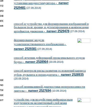
ой
установки кардиостимулятора
- патент
го
2529481
(27.09.2014)
из
ов
их
способ и устройство для формирования изображений в
ия
большом поле зрения, и детектирования и компенсации
артефактов движения
- патент 2529478
(27.09.2014)
формирование модели
усовершенствованного изображения
-
патент 2529381
(27.09.2014)
способ лечения деформаций проксимального отдела
бедра
- патент 2528964
(20.09.2014)
способ контроля риска развития осложнений кариеса
зубов, пульпита и периодонтита
- патент 2528935
(20.09.2014)
ии
ую
способ неинвазивной диагностики непереносимости
ти
лактозы
- патент 2527694
(10.09.2014)
ии
устройство для воздействия инфракрасным
ют
излучением на коллагеновый слой кожи
человека с визуализацией процесса
-