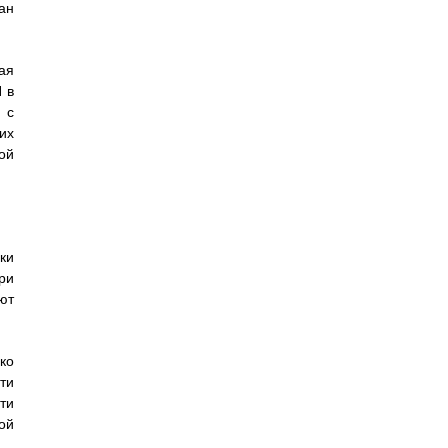
ан
ая
 в
 с
их
ой
ки
ри
ют
ко
ти
ти
ой