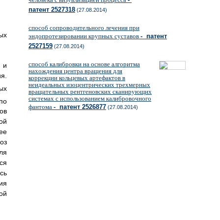
патент 2527318
(27.08.2014)
способ сопроводительного лечения при
ых
эндопротезировании крупных суставов
- патент
2527159
(27.08.2014)
способ калибровки на основе алгоритма
 и
нахождения центра вращения для
я.
коррекции кольцевых артефактов в
неидеальных изоцентрических трехмерных
ых
вращательных рентгеновских сканирующих
системах с использованием калибровочного
по
фантома
- патент 2526877
(27.08.2014)
ов
ой
ее
оз
ля
ся
сь
ия
ой