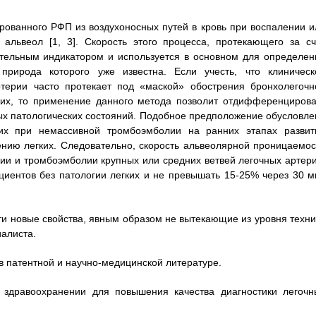
рованного РФП из воздухоносных путей в кровь при воспалении и
 альвеол [1, 3]. Скорость этого процесса, протекающего за сч
тельным индикатором и используется в основном для определен
я природа которого уже известна. Если учесть, что клиническ
терии часто протекает под «маской» обострения бронхолегочн
ких, то применение данного метода позволит отдифференцирова
ых патологических состояний. Подобное предположение обусловле
их при немассивной тромбоэмболии на ранних этапах развит
нию легких. Следовательно, скорость альвеолярной проницаемос
гии и тромбоэмболии крупных или средних ветвей легочных артери
циентов без патологии легких и не превышать 15-25% через 30 м
ти новые свойства, явным образом не вытекающие из уровня техни
алиста.
в патентной и научно-медицинской литературе.
 здравоохранении для повышения качества диагностики легочн