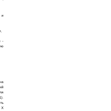
 и
,
 -
ую
на
ий
ля
).
ть
 X