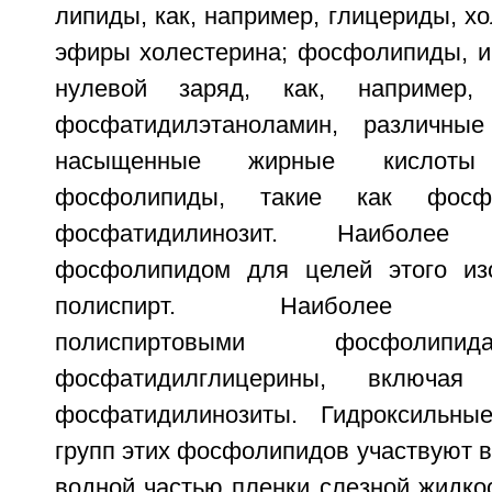
липиды, как, например, глицериды, х
эфиры холестерина; фосфолипиды, 
нулевой заряд, как, например, 
фосфатидилэтаноламин, различны
насыщенные жирные кислот
фосфолипиды, такие как фосфо
фосфатидилинозит. Наиболее п
фосфолипидом для целей этого изо
полиспирт. Наиболее пред
полиспиртовыми фосфолипи
фосфатидилглицерины, включая
фосфатидилинозиты. Гидроксильны
групп этих фосфолипидов участвуют в
водной частью пленки слезной жидко