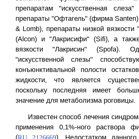
препаратам "искусственная слеза"
препараты "Офтагель" (фирма Santen) 
& Lomb), препараты низкой вязкости 
(Alcon) и "Лакрисифи" (Sifi), а так
вязкости "Лакрисин" (Spofa). О
"искусственной слезы" способст
конъюнктивальной полости остатко
жидкости, что является существе
поскольку последняя имеет больш
значение для метаболизма роговицы.
Известен способ лечения синдрома
применения 0,1%-ного раствора фи
(
RU 2126669
). Недостатком данного