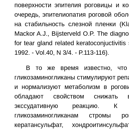
поверхности эпителия роговицы и к
очередь, эпителиопатия роговой обол
на стабильность слезной пленки (Kl
Mackor A.J., Bijsterveld O.P. The diagno
for tear gland related keratoconjuctivitis
1992. - Vol.40, N 3/4. - P.113-116).
В то же время известно, что
гликозаминогликаны стимулируют реп
и нормализуют метаболизм в рогови
обладают свойством снижать в
экссудативную реакцию. К с
гликозаминогликанам стромы ро
кератансульфат, хондроитинсульфа