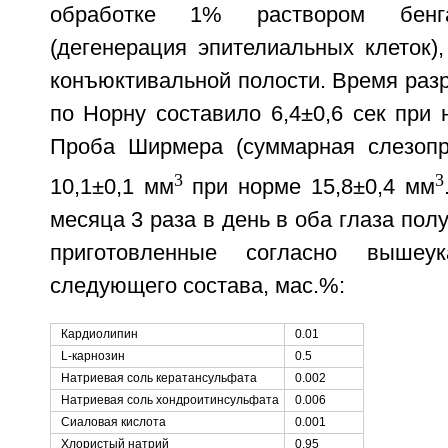
обработке 1% раствором бенга
(дегенерация эпителиальных клеток),
конъюктивальной полости. Время раз
по Норну составило 6,4±0,6 сек при 
Проба Ширмера (суммарная слезопр
3
3
10,1±0,1 мм
при норме 15,8±0,4 мм
месяца 3 раза в день в оба глаза пол
приготовленные согласно вышеук
следующего состава, мас.%:
Кардиолипин
0.01
L-карнозин
0.5
Натриевая соль кератансульфата
0.002
Натриевая соль хондроитинсульфата
0.006
Сиаловая кислота
0.001
Хлористый натрий
0.95