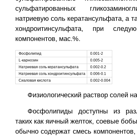
сульфатированных гликозаминог
натриевую соль кератансульфата, а т
хондроитинсульфата, при следу
компонентов, мас.%.
Фосфолипид
0.001-2
L-карнозин
0.005-2
Натриевая соль кератансульфата
0.002-0.2
Натриевая соль хондроитинсульфата
0.006-0.1
Сиаловая кислота
0.002-0.004
Физиологический раствор солей на
Фосфолипиды доступны из разл
таких как яичный желток, соевые бобы 
обычно содержат смесь компонентов,