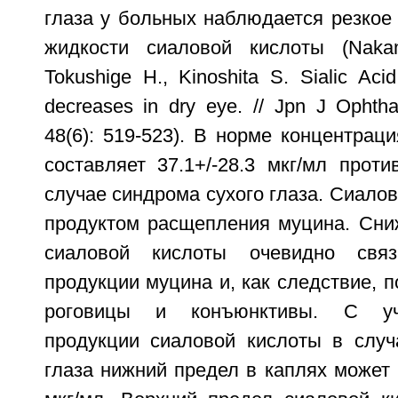
глаза у больных наблюдается резкое
жидкости сиаловой кислоты (Nakam
Tokushige H., Kinoshita S. Sialic Aci
decreases in dry eye. // Jpn J Ophth
48(6): 519-523). В норме концентрац
составляет 37.1+/-28.3 мкг/мл против
случае синдрома сухого глаза. Сиалов
продуктом расщепления муцина. Сни
сиаловой кислоты очевидно свя
продукции муцина и, как следствие, 
роговицы и конъюнктивы. С уч
продукции сиаловой кислоты в случ
глаза нижний предел в каплях может