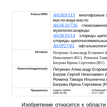
A61K9/113
Классы МПК:
многофазные э
масло-вода-масло
A61K31/726
глюкозаминог
мукополисахариды
A61K33/14
хлориды щелоч
хлориды щелочноземельных
A61P27/02
офтальмологиче
Автор(ы):
Петренко Александр Егорович 
,
Николаевич (RU)
Ронкина Тама
Багрова Ирина Сергеевна (RU)
Петренко Александр Егорови
Патентообладатель(и):
Багров Сергей Николаевич (
Ронкина Тамара Ильинична 
Багрова Ирина Сергеевна (R
подача заявки:
публикация 
Приоритеты:
2006-02-08
10.07.2007
Изобретение относится к област