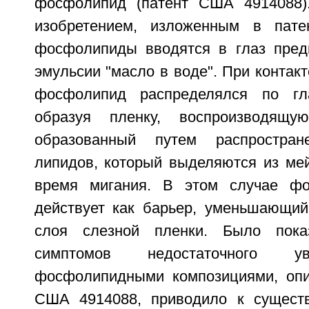
фосфолипид (патент США 4914088).
изобретением, изложенным в пат
фосфолипиды вводятся в глаз пред
эмульсии "масло в воде". При контакт
фосфолипид распределялся по гла
образуя пленку, воспроизводящу
образованный путем распростран
липидов, который выделяются из ме
время мигания. В этом случае ф
действует как барьер, уменьшающий
слоя слезной пленки. Было пока
симптомов недостаточного у
фосфолипидными композициями, опи
США 4914088, приводило к сущест