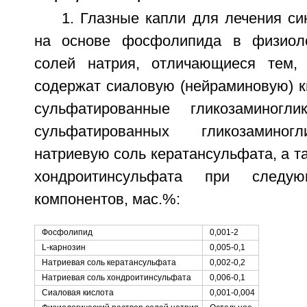
1. Глазные капли для лечения си
на основе фосфолипида в физиоло
солей натрия, отличающиеся тем, 
содержат сиаловую (нейраминовую) ки
сульфатированные гликозаминогл
сульфатированных гликозаминог
натриевую соль кератансульфата, а т
хондроитинсульфата при следу
компонентов, мас.%:
Фосфолипид
0,001-2
L-карнозин
0,005-0,1
Натриевая соль кератансульфата
0,002-0,2
Натриевая соль хондроитинсульфата
0,006-0,1
Сиаловая кислота
0,001-0,004