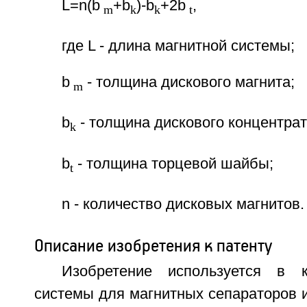
L=n(b
+b
)-b
+2b
,
m
k
k
t
где L - длина магнитной системы;
b
- толщина дискового магнита;
m
b
- толщина дискового концентрат
k
b
- толщина торцевой шайбы;
t
n - количество дисковых магнитов.
Описание изобретения к патенту
Изобретение используется в к
системы для магнитных сепараторов 