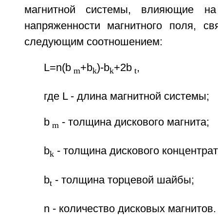
магнитной системы, влияющие на
напряженности магнитного поля, с
следующим соотношением:
L=n(b
+b
)-b
+2b
,
m
k
k
t
где L - длина магнитной системы;
b
- толщина дискового магнита;
m
b
- толщина дискового концентрат
k
b
- толщина торцевой шайбы;
t
n - количество дисковых магнитов.