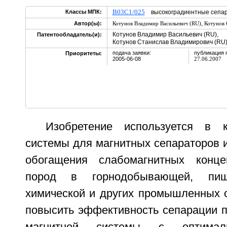
B03C1/025
Классы МПК:
высокоградиентные сепа
,
Автор(ы):
Котунов Владимир Васильевич (RU)
Котунов 
Котунов Владимир Васильевич (RU),
Патентообладатель(и):
Котунов Станислав Владимирович (RU
подача заявки:
публикация 
Приоритеты:
2005-06-08
27.06.2007
Изобретение используется в к
системы для магнитных сепараторов 
обогащения слабомагнитных конце
пород в горнодобывающей, пище
химической и других промышленных о
повысить эффективность сепарации п