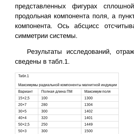
представленных фигурах сплошно
продольная компонента поля, а пунк
компонента. Ось абсцисс отсчитыв
симметрии системы.
Результаты исследований, отраж
сведены в табл.1.
Табл.1
Максимумы радиальной компоненты магнитной индукции
Вариант
Полная длина ПМ
Максимум поля
15×2,5
100
1300
20×7
280
1304
30×5
300
1402
40×4
320
1401
50×2,5
250
1449
50×3
300
1500