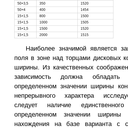
50×3,5
350
1520
50×4
400
1454
15×1,5
800
1500
15×1,5
1000
1505
15×1,5
1500
1520
15×1,5
2000
1515
Наиболее значимой является за
поля в зоне над торцами дисковых к
ширины. Из качественных соображени
зависимость должна обладать 
определенном значении ширины кон
непрерывного характера исследу
следует наличие единственног
определенном значении ширины 
нахождения на базе варианта с с