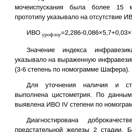
мочеиспускания была более 15 м
прототипу указывало на отсутствие И
ИВО
=2,286-0,086×5,7+0,03×
урофлоу
Значение индекса инфравезик
указывало на выраженную инфравези
(3-6 степень по номограмме Шафера).
Для уточнения наличия и с
выполнена цистометрия. По данным
выявлена ИВО IV степени по номогра
Диагностирована доброкачеств
предстательной железы 2 стадии. 