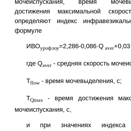
мочеиспускания, время мочев
достижения максимальной скорост
определяют индекс инфравезикаль
формуле
ИВО
=2,286-0,086·Q
+0,03
урофлоу
aver
где Q
- средняя скорость мочеис
aver
T
- время мочевыделения, с;
flow
T
- время достижения макс
Qmax
мочеиспускания, с,
и при значениях индекса и