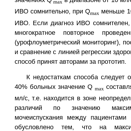
max
ИВО сомнительно, при Q
меньше 10
max
ИВО. Если диагноз ИВО сомнителен,
многократное повторное проведе
(урофлоуметрический мониторинг), п
и сравнение с линией регрессии здор
способ принят авторами за прототип.
К недостаткам способа следует от
40% больных значение Q
составля
max
мл/с, т.е. находится в зоне неопреде
различий по значению максим
мочеиспускания между пациентам
обусловлено тем, что на макси