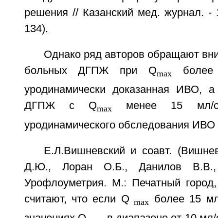
решения // Казанский мед. журнал. - 
134).
Однако ряд авторов обращают вни
больных ДГПЖ при Q
более 
max
уродинамически доказанная ИВО, а
ДГПЖ с Q
менее 15 мл/с 
max
уродинамического обследования ИВО 
Е.Л.Вишневский и соавт. (Вишне
Д.Ю., Лоран О.Б., Данилов В.В.
Урофлоуметрия. М.: Печатный город, 
считают, что если Q
более 15 мл/
max
значениях Q
в диапазоне от 10 мл/