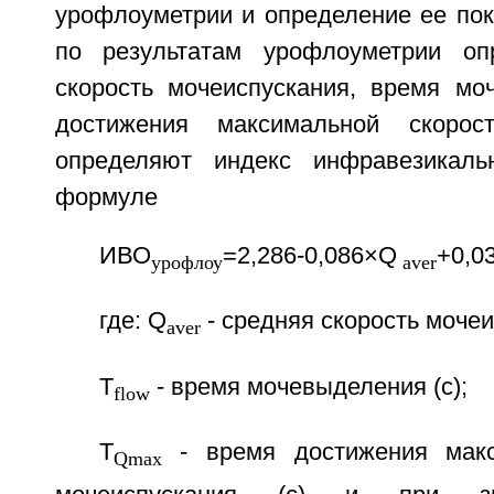
урофлоуметрии и определение ее пок
по результатам урофлоуметрии о
скорость мочеиспускания, время мо
достижения максимальной скорост
определяют индекс инфравезикаль
формуле
ИВО
=2,286-0,086×Q
+0,0
урофлоу
aver
где: Q
- средняя скорость мочеи
aver
T
- время мочевыделения (с);
flow
Т
- время достижения макс
Qmax