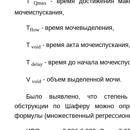
Т
- время достижения макс
Qmax
мочеиспускания,
T
- время мочевыделения,
flow
Т
- время акта мочеиспускания
void
Т
- время до начала мочеиспус
delay
V
- объем выделенной мочи.
void
Было выявлено, что степень 
обструкции по Шаферу можно опр
формулы (множественный регрессионн