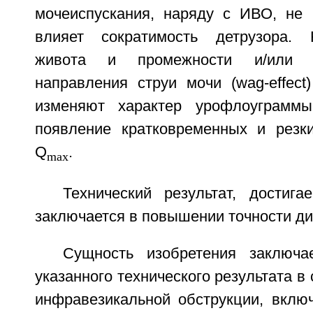
мочеиспускания, наряду с ИВО, не
влияет сократимость детрузора.
живота и промежности и/или р
направления струи мочи (wag-effect
изменяют характер урофлоуграмм
появление кратковременных и резк
Q
.
max
Технический результат, достига
заключается в повышении точности ди
Сущность изобретения заключа
указанного технического результата в
инфравезикальной обструкции, вкл