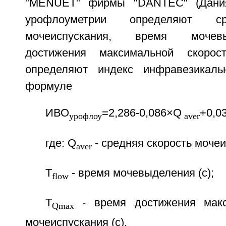
"MENUET" фирмы "DANTEC" (Дания
урофлоуметрии определяют с
мочеиспускания, время мочев
достижения максимальной скорост
определяют индекс инфравезикаль
формуле
ИВО
=2,286-0,086×Q
+0,0
урофлоу
aver
где: Q
- средняя скорость мочеи
aver
T
- время мочевыделения (с);
flow
T
- время достижения макс
Qmax
мочеиспускания (с).