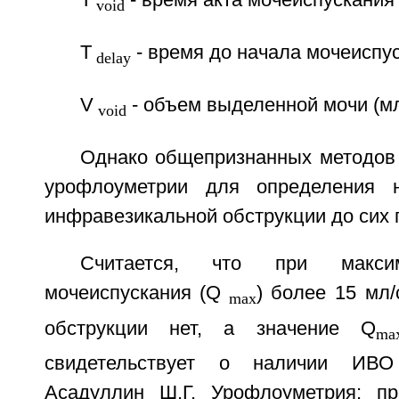
void
Т
- время до начала мочеиспус
delay
V
- объем выделенной мочи (мл
void
Однако общепризнанных методов 
урофлоуметрии для определения 
инфравезикальной обструкции до сих п
Считается, что при максим
мочеиспускания (Q
) более 15 мл
max
обструкции нет, а значение Q
ma
свидетельствует о наличии ИВО 
Асадуллин Ш.Г. Урофлоуметрия: п