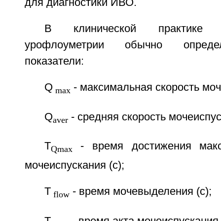
для диагностики ИВО.
В клинической практике 
урофлоуметрии обычно опред
показатели:
Q
- максимальная скорость моч
max
Q
- средняя скорость мочеиспус
aver
Т
- время достижения макс
Qmax
мочеиспускания (с);
T
- время мочевыделения (с);
flow
Т
- время акта мочеиспускания (