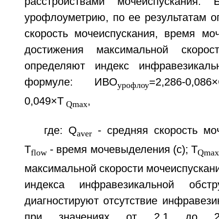
расстройствами мочеиспускания. 
урофлоуметрию, по ее результатам 
скорость мочеиспускания, время мо
достижения максимальной скорост
определяют индекс инфравезикаль
формуле: ИВО
=2,286-0,086
урофлоу
0,049×Т
,
Qmax
где: Q
- средняя скорость моч
aver
T
- время мочевыделения (с); Т
flow
Qma
максимальной скорости мочеиспускания
индекса инфравезикальной обст
диагностируют отсутствие инфравези
при значениях от 2,1 до 2