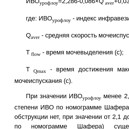
ИВО
=2,286-0,086×Q
+0,0
урофлоу
aver
где: ИВО
- индекс инфравез
урофлоу
Q
- средняя скорость мочеиспус
aver
T
- время мочевыделения (с);
flow
T
- время достижения макс
Qmax
мочеиспускания (с).
При значении ИВО
менее 2,
урофлоу
степени ИВО по номограмме Шафера
обструкции нет, при значении от 2,1 д
по номограмме Шафера) сущес