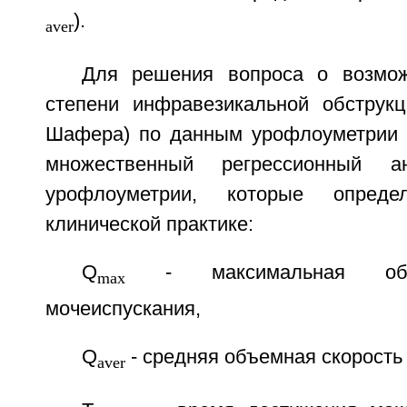
).
aver
Для решения вопроса о возмож
степени инфравезикальной обструк
Шафера) по данным урофлоуметрии 
множественный регрессионный ан
урофлоуметрии, которые опред
клинической практике:
Q
- максимальная объе
max
мочеиспускания,
Q
- средняя объемная скорость
aver