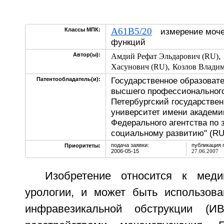
A61B5/20
Классы МПК:
измерение моче
функций
,
Автор(ы):
Амдий Рефат Эльдарович (RU)
,
Хасунович (RU)
Козлов Влади
Государственное образоват
Патентообладатель(и):
высшего профессионального
Петербургский государстве
университет имени академи
Федерального агентства по
социальному развитию" (RU
подача заявки:
публикация 
Приоритеты:
2006-05-15
27.06.2007
Изобретение относится к мед
урологии, и может быть использова
инфравезикальной обструкции (