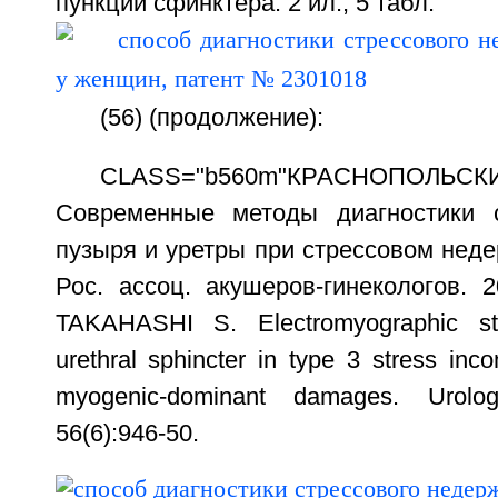
пункции сфинктера. 2 ил., 5 табл.
(56) (продолжение):
CLASS="b560m"КРАСНОПОЛЬ
Современные методы диагностики с
пузыря и уретры при стрессовом неде
Рос. ассоц. акушеров-гинекологов. 
TAKAHASHI S. Electromyographic stu
urethral sphincter in type 3 stress inc
myogenic-dominant damages. Urol
56(6):946-50.