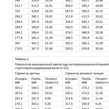
269
350,4
30,26
346,1
453,2
30,94
312,7
412,5
31,91
300,4
390,2
29,89
324
418,9
29,29
287,9
380,5
32,16
298,2
390,1
30,82
315,8
412,5
30,62
298,4
387,4
29,82
359,4
465,1
29,41
296,5
390,8
31,80
346,5
450,1
29,90
294,2
389,6
32,43
378,1
488,9
29,30
277,9
365,4
31,49
298,5
393,8
31,92
305
401,2
31,54
305,2
400,1
31,09
278,5
367,5
31,96
330,5
429,8
30,04
Таблица 2.
Показатели максимальной амплитуды интерференционной кривой д
стрессовым недержанием мочи (n=20).
Сфинктер уретры
Сфинктер мочевого пузыря
Исходно,
Проба,
Процент
Исходно,
Проба,
Процент
мкВ
мкВ
прироста
мкВ
мкВ
прироста
303,2
336,5
10,98
334,1
370,2
10,81
307,8
340,2
10,52
336,2
374,5
11,39
262,4
287,5
9,56
319,8
356,4
11,44
278,1
304,2
9,38
317,5
346,9
9,26