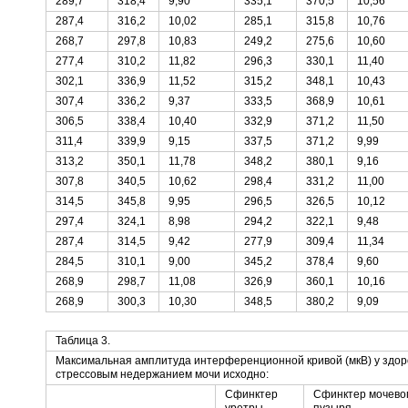
289,7
318,4
9,90
335,1
370,5
10,56
287,4
316,2
10,02
285,1
315,8
10,76
268,7
297,8
10,83
249,2
275,6
10,60
277,4
310,2
11,82
296,3
330,1
11,40
302,1
336,9
11,52
315,2
348,1
10,43
307,4
336,2
9,37
333,5
368,9
10,61
306,5
338,4
10,40
332,9
371,2
11,50
311,4
339,9
9,15
337,5
371,2
9,99
313,2
350,1
11,78
348,2
380,1
9,16
307,8
340,5
10,62
298,4
331,2
11,00
314,5
345,8
9,95
296,5
326,5
10,12
297,4
324,1
8,98
294,2
322,1
9,48
287,4
314,5
9,42
277,9
309,4
11,34
284,5
310,1
9,00
345,2
378,4
9,60
268,9
298,7
11,08
326,9
360,1
10,16
268,9
300,3
10,30
348,5
380,2
9,09
Таблица 3.
Максимальная амплитуда интерференционной кривой (мкВ) у здор
стрессовым недержанием мочи исходно:
Сфинктер
Сфинктер мочево