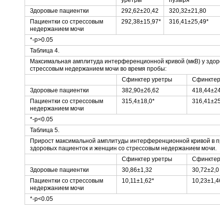
уретры
пузыря
Здоровые пациентки
292,62±20,42
320,32±21,80
Пациентки со стрессовым
292,38±15,97*
316,41±25,49*
недержанием мочи
*-р>0.05
Таблица 4.
Максимальная амплитуда интерференционной кривой (мкВ) у здор
стрессовым недержанием мочи во время пробы:
Сфинктер уретры
Сфинктер
Здоровые пациентки
382,90±26,62
418,44±24
Пациентки со стрессовым
315,4±18,0*
316,41±25
недержанием мочи
*-р<0.05
Таблица 5.
Прирост максимальной амплитуды интерференционной кривой в п
здоровых пациенток и женщин со стрессовым недержанием мочи.
Сфинктер уретры
Сфинктер
Здоровые пациентки
30,86±1,32
30,72±2,0
Пациентки со стрессовым
10,11±1,62*
10,23±1,4
недержанием мочи
*-р<0.05