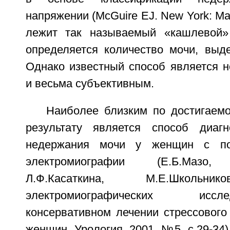
напряжении (McGuire EJ. New York: Mac
лежит так называемый «кашлевой» 
определяется количество мочи, выд
Однако известный способ является н
и весьма субъективным.
Наиболее близким по достигаем
результату является способ диагн
недержания мочи у женщин с по
электромиографии (Е.Б.Мазо, Г
Л.Ф.Касаткина, М.Е.Школьни
электромиографических ис
консервативном лечении стрессового
женщин, Урология, 2001, №5, с.29-34