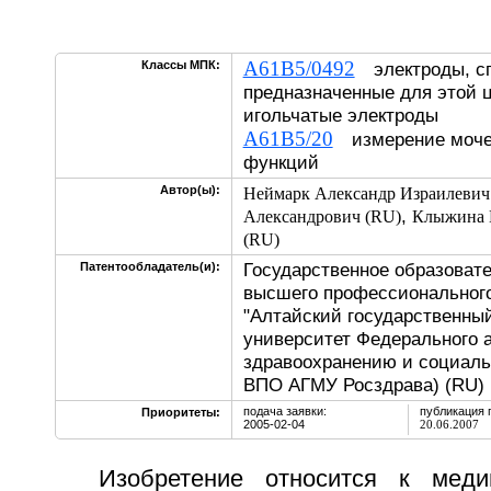
A61B5/0492
Классы МПК:
электроды, с
предназначенные для этой 
игольчатые электроды
A61B5/20
измерение моче
функций
Автор(ы):
Неймарк Александр Израилевич
,
Александрович (RU)
Клыжина 
(RU)
Государственное образоват
Патентообладатель(и):
высшего профессионального
"Алтайский государственны
университет Федерального а
здравоохранению и социаль
ВПО АГМУ Росздрава) (RU)
подача заявки:
публикация 
Приоритеты:
2005-02-04
20.06.2007
Изобретение относится к мед