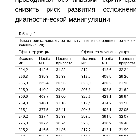
снизить риск развития осложнен
диагностической манипуляции.
Таблица 1.
Показатели максимальной амплитуды интерференционной кривой д
женщин (n=20).
Сфинктер уретры
Сфинктер мочевого пузыря
Исходно,
Проба,
Процент
Исходно,
Проба,
Процент
мВ
мВ
прироста
мВ
мВ
прироста
314,2
412,6
31,32
312
412,6
32,24
296,3
389,3
31,38
313,7
405,5
29,26
256,9
335,4
30,56
326,0
430,2
31,96
315,9
410,2
29,85
305,8
402,5
31,62
309,6
408,7
32,00
325,6
423,1
29,94
259,3
340,1
31,16
312,4
414,2
32,58
285,1
377,5
32,41
304,5
402,1
32,05
249,2
327,4
31,38
298,7
394,5
32,07
296,3
387,4
30,74
325,1
420,9
29,46
315,2
415,6
31,85
312,2
412,1
31,99