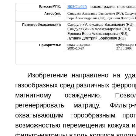
B03C1/025
Классы МПК:
высокоградиентные сепа
,
Автор(ы):
Сандуляк Александр Васильевич (RU)
Сандул
,
Вера Александровна (RU)
Лугинин Дмитрий 
Сандуляк Александр Васильевич (RU),
Патентообладатель(и):
Сандуляк Анна Александровна (RU),
Ершова Вера Александровна (RU),
Лугинин Дмитрий Борисович (RU)
подача заявки:
публикация 
Приоритеты:
2005-10-24
27.05.2007
Изобретение направлено на уд
газообразных сред различных ферроп
магнитному осаждению. Позво
регенерировать матрицу. Фильтр
охватывающим торообразным про
возможностью перемещения кожуха и
фильтр-матрицы вдоль корпуса вплот