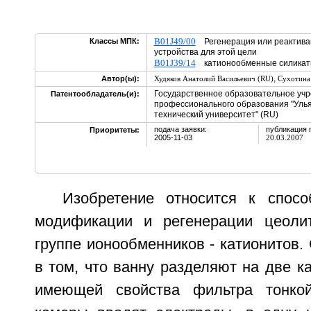
B01J49/00
Классы МПК:
Регенерация или реактива
устройства для этой цели
B01J39/14
катионообменные силикаты
,
Автор(ы):
Худяков Анатолий Васильевич (RU)
Сухотина
Государственное образовательное уч
Патентообладатель(и):
профессионального образования "Улья
технический университет" (RU)
подача заявки:
публикация 
Приоритеты:
2005-11-03
20.03.2007
Изобретение относится к спос
модификации и регенерации цеолит
группе ионообменников - катионитов.
в том, что ванну разделяют на две к
имеющей свойства фильтра тонко