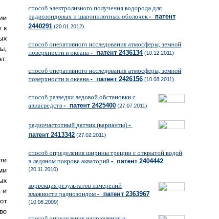
способ электролизного получения водорода для
радиозондовых и шаропилотных оболочек
- патент
ии
2440291
(20.01.2012)
 к
ых
способ оперативного исследования атмосферы, земной
ы,
поверхности и океана
- патент 2436134
(10.12.2011)
т:
способ оперативного исследования атмосферы, земной
поверхности и океана
- патент 2426156
(10.08.2011)
способ разведки ледовой обстановки с
авиасредств
- патент 2425400
(27.07.2011)
радиочастотный датчик (варианты)
-
патент 2413342
(27.02.2011)
способ определения ширины трещин с открытой водой
ти
в ледяном покрове акваторий
- патент 2404442
ми
(20.11.2010)
ых
коррекция результатов измерений
 и
влажности радиозондом
- патент 2363967
от
(10.08.2009)
во
способ определения направления и