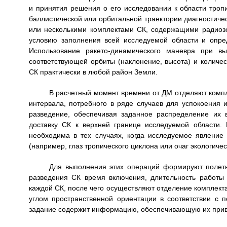
и принятия решения о его исследовании к области троп
баллистической или орбитальной траектории диагностиче
или несколькими комплектами СК, содержащими радиозо
условию заполнения всей исследуемой области и опред
Использование ракето-динамического маневра при вы
соответствующей орбиты (наклонение, высота) и количе
СК практически в любой район Земли.
В расчетный момент времени от ДМ отделяют компл
интервала, потребного в ряде случаев для успокоения 
разведение, обеспечивая заданное распределение их 
доставку СК к верхней границе исследуемой области.
необходима в тех случаях, когда исследуемое явление
(например, глаз тропического циклона или очаг экологичес
Для выполнения этих операций формируют полетн
разведения СК время включения, длительность работы 
каждой СК, после чего осуществляют отделение комплект
углом пространственной ориентации в соответствии с
задание содержит информацию, обеспечивающую их приве