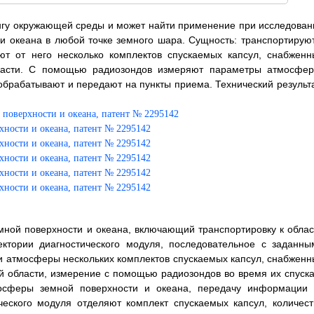
нгу окружающей среды и может найти применение при исследован
и океана в любой точке земного шара. Сущность: транспортируют
ют от него несколько комплектов спускаемых капсул, снабженн
ласти. С помощью радиозондов измеряют параметры атмосфер
брабатывают и передают на пункты приема. Технический результа
ной поверхности и океана, включающий транспортировку к облас
ектории диагностического модуля, последовательное с заданны
и атмосферы нескольких комплектов спускаемых капсул, снабженн
й области, измерение с помощью радиозондов во время их спуска
осферы земной поверхности и океана, передачу информации 
ческого модуля отделяют комплект спускаемых капсул, количест