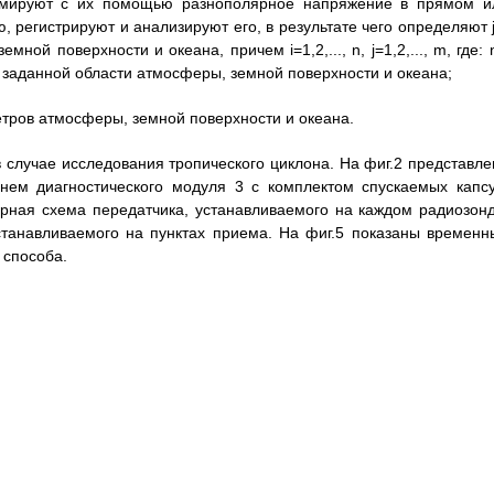
рмируют с их помощью разнополярное напряжение в прямом и
регистрируют и анализируют его, в результате чего определяют j
ой поверхности и океана, причем i=1,2,..., n, j=1,2,..., m, где: 
 заданной области атмосферы, земной поверхности и океана;
тров атмосферы, земной поверхности и океана.
 случае исследования тропического циклона. На фиг.2 представле
 нем диагностического модуля 3 с комплектом спускаемых капсу
рная схема передатчика, устанавливаемого на каждом радиозонд
станавливаемого на пунктах приема. На фиг.5 показаны временн
способа.