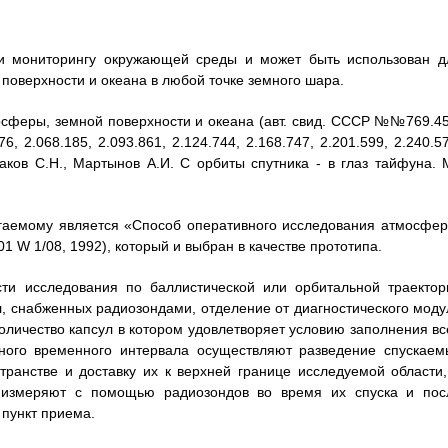
 и мониторингу окружающей среды и может быть использован д
поверхности и океана в любой точке земного шара.
сферы, земной поверхности и океана (авт. свид. СССР №№769.45
, 2.068.185, 2.093.861, 2.124.744, 2.168.747, 2.201.599, 2.240.5
ков С.Н., Мартынов А.И. С орбиты спутника - в глаз тайфуна. М
агаемому является «Способ оперативного исследования атмосфер
1 W 1/08, 1992), который и выбран в качестве прототипа.
сти исследования по баллистической или орбитальной траектор
л, снабженных радиозондами, отделение от диагностического моду
оличество капсул в котором удовлетворяет условию заполнения вс
нного временного интервала осуществляют разведение спускаем
транстве и доставку их к верхней границе исследуемой области,
 измеряют с помощью радиозондов во время их спуска и пос
пункт приема.