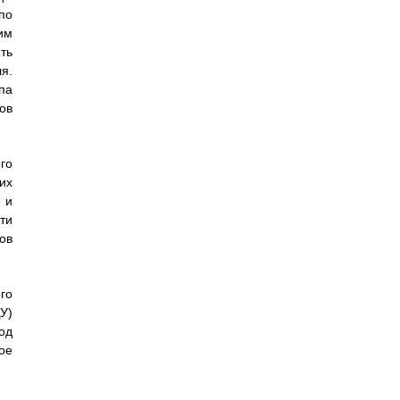
по
им
ть
я.
па
ов
го
их
 и
ти
ов
го
У)
од
ое