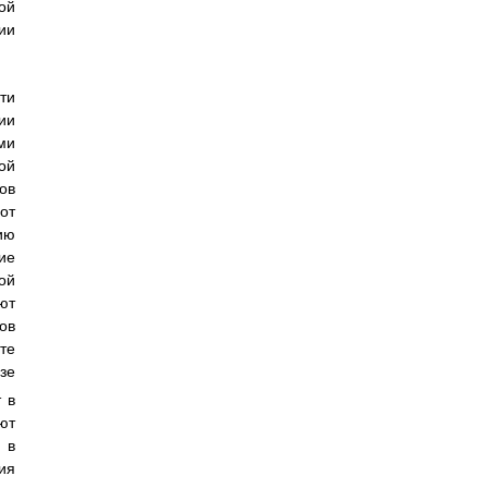
ой
ии
ти
ии
ми
ой
ов
от
ию
ие
ой
ют
ов
те
зе
 в
ют
 в
ия