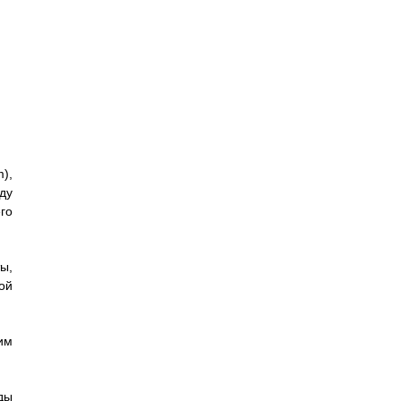
),
оду
го
ы,
ой
им
ды