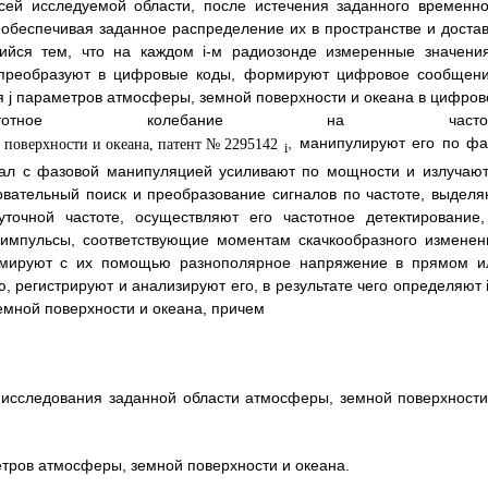
сей исследуемой области, после истечения заданного временно
обеспечивая заданное распределение их в пространстве и достав
ийся тем, что на каждом i-м радиозонде измеренные значения
 преобразуют в цифровые коды, формируют цифровое сообщени
 j параметров атмосферы, земной поверхности и океана в цифров
частотное колебание на частот
, манипулируют его по фа
i
л с фазовой манипуляцией усиливают по мощности и излучают
вательный поиск и преобразование сигналов по частоте, выделя
очной частоте, осуществляют его частотное детектирование,
 импульсы, соответствующие моментам скачкообразного изменен
рмируют с их помощью разнополярное напряжение в прямом и
регистрируют и анализируют его, в результате чего определяют i
емной поверхности и океана, причем
я исследования заданной области атмосферы, земной поверхности
тров атмосферы, земной поверхности и океана.