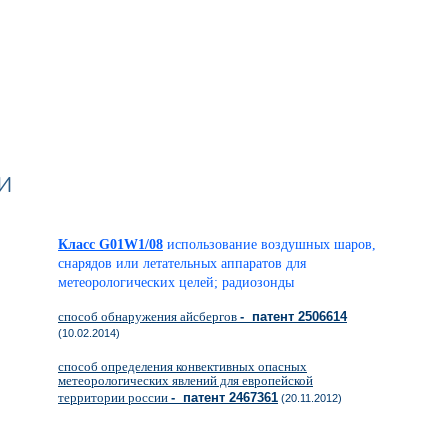
и
Класс G01W1/08
использование воздушных шаров,
снарядов или летательных аппаратов для
метеорологических целей; радиозонды
способ обнаружения айсбергов
- патент 2506614
(10.02.2014)
способ определения конвективных опасных
метеорологических явлений для европейской
территории россии
- патент 2467361
(20.11.2012)