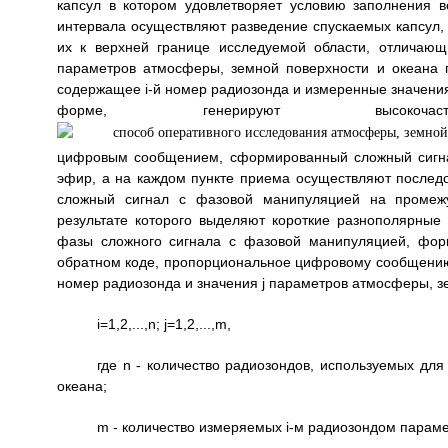
капсул в котором удовлетворяет условию заполнения в
интервала осуществляют разведение спускаемых капсул, 
их к верхней границе исследуемой области, отличающ
параметров атмосферы, земной поверхности и океана
содержащее i-й номер радиозонда и измеренные значения
форме, генерируют высоко
цифровым сообщением, сформированный сложный сигна
эфир, а на каждом пункте приема осуществляют последо
сложный сигнал с фазовой манипуляцией на промежут
результате которого выделяют короткие разнополярные
фазы сложного сигнала с фазовой манипуляцией, фо
обратном коде, пропорциональное цифровому сообщению, 
номер радиозонда и значения j параметров атмосферы, з
i=1,2,...,n; j=1,2,...,m,
где n - количество радиозондов, используемых дл
океана;
m - количество измеряемых i-м радиозондом параме