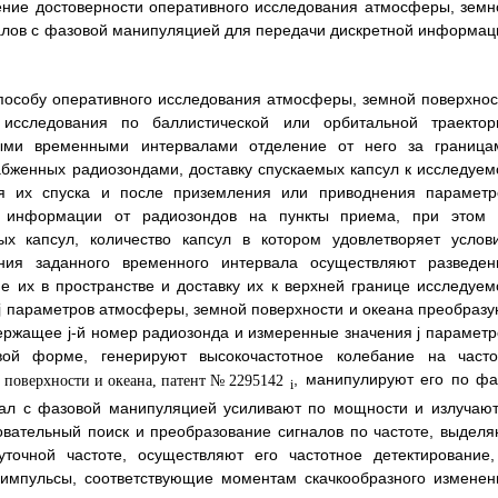
ение достоверности оперативного исследования атмосферы, земн
налов с фазовой манипуляцией для передачи дискретной информац
способу оперативного исследования атмосферы, земной поверхнос
исследования по баллистической или орбитальной траектор
ными временными интервалами отделение от него за граница
абженных радиозондами, доставку спускаемых капсул к исследуем
я их спуска и после приземления или приводнения параметр
у информации от радиозондов на пункты приема, при этом 
ых капсул, количество капсул в котором удовлетворяет услов
ния заданного временного интервала осуществляют разведен
е их в пространстве и доставку их к верхней границе исследуем
 j параметров атмосферы, земной поверхности и океана преобразу
ржащее j-й номер радиозонда и измеренные значения j параметр
ой форме, генерируют высокочастотное колебание на часто
, манипулируют его по фа
i
л с фазовой манипуляцией усиливают по мощности и излучают
вательный поиск и преобразование сигналов по частоте, выделя
очной частоте, осуществляют его частотное детектирование,
 импульсы, соответствующие моментам скачкообразного изменен