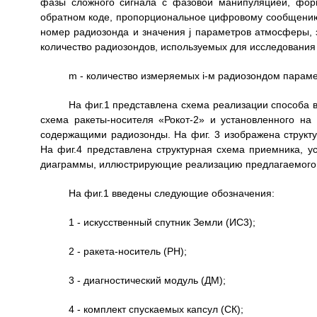
фазы сложного сигнала с фазовой манипуляцией, фо
обратном коде, пропорциональное цифровому сообщению, 
номер радиозонда и значения j параметров атмосферы, земн
количество радиозондов, используемых для исследования
m - количество измеряемых i-м радиозондом параме
На фиг.1 представлена схема реализации способа в
схема ракеты-носителя «Рокот-2» и установленного на
содержащими радиозонды. На фиг. 3 изображена структу
На фиг.4 представлена структурная схема приемника, у
диаграммы, иллюстрирующие реализацию предлагаемого 
На фиг.1 введены следующие обозначения:
1 - искусственный спутник Земли (ИС3);
2 - ракета-носитель (РН);
3 - диагностический модуль (ДМ);
4 - комплект спускаемых капсул (СК);