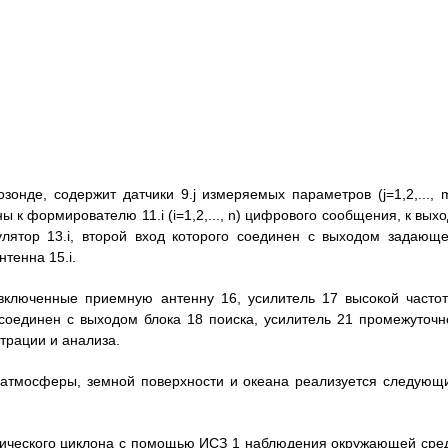
онде, содержит датчики 9.j измеряемых параметров (j=1,2,..., m
ы к формирователю 11.i (i=1,2,..., n) цифрового сообщения, к вых
лятор 13.i, второй вход которого соединен с выходом задающе
тенна 15.i.
включенные приемную антенну 16, усилитель 17 высокой частот
 соединен с выходом блока 18 поиска, усилитель 21 промежуточн
страции и анализа.
 атмосферы, земной поверхности и океана реализуется следующ
пического циклона с помощью ИСЗ 1 наблюдения окружающей сре