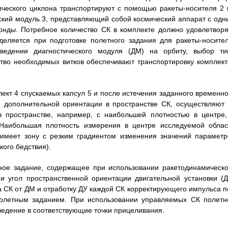
ического циклона транспортируют с помощью ракеты-носителя 2 
ский модуль 3, представляющий собой космический аппарат с одн
нды. Потребное количество СК в комплекте должно удовлетворя
еляется при подготовке полетного задания для ракеты-носител
ведении диагностического модуля (ДМ) на орбиту, выбор ти
ство необходимых витков обеспечивают транспортировку комплект
ект 4 спускаемых капсул 5 и после истечения заданного временно
и дополнительной ориентации в пространстве СК, осуществляют 
в пространстве, например, с наибольшей плотностью в центре,
 Наибольшая плотность измерения в центре исследуемой облас
 имеет зону с резким градиентом изменения значений параметр
кого бедствия).
ое задание, содержащее при использовании ракетодинамическо
и угол пространственной ориентации двигательной установки (Д
а СК от ДМ и отработку ДУ каждой СК корректирующего импульса п
 полетным заданием. При использовании управляемых СК полетн
дение в соответствующие точки прицеливания.