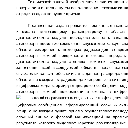
Технической задачей изобретения является повыш
поверхности и океана путем использования сложных сиг
от радиозондов на пункте приема.
Поставленная задача решается тем, что согласно 
и океана, включающему транспортировку к области 
диагностического модуля, последовательное с задан
атмосферы несколько комплектов спускаемых капсул, сн
области, измерение с помощью радиозондов во врем
атмосферы, земной поверхности и океана, передач
диагностического модуля отделяют комплект спускаем
заполнения всей исследуемой области, после истече
спускаемых капсул, обеспечивая заданное распределени
области, на каждом i-м радиозонде измеренные значения
в цифровые коды, формируют цифровое сообщение, соде
атмосферы, земной поверхности и океана в цифров
цифровым сообщением, сформированный сложный сигна
эфир, а на каждом пункте приема осуществляют последо
сложный сигнал с фазовой манипуляцией на промежут
результате которого выделяют короткие разнополярные