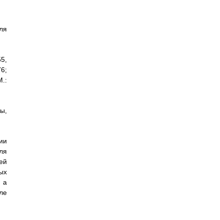
ля
5,
76;
.:
ы,
ии
ля
ей
ых
 а
ле