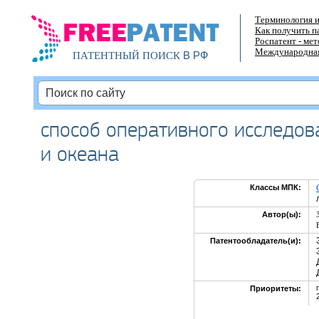
Терминология и
Как получить п
Роспатент - ме
Международная
В РФ
ПАТЕНТНЫЙ ПОИСК
способ оперативного исследов
и океана
Классы МПК:
Автор(ы):
Патентообладатель(и):
Приоритеты: