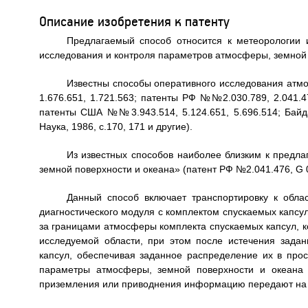
Описание изобретения к патенту
Предлагаемый способ относится к метеорологии
исследования и контроля параметров атмосферы, земной 
Известны способы оперативного исследования атмо
1.676.651, 1.721.563; патенты РФ №№2.030.789, 2.041.476
патенты США №№3.943.514, 5.124.651, 5.696.514; Байда
Наука, 1986, с.170, 171 и другие).
Из известных способов наиболее близким к предл
земной поверхности и океана» (патент РФ №2.041.476, G 0
Данный способ включает транспортировку к обла
диагностического модуля с комплектом спускаемых капсу
за границами атмосферы комплекта спускаемых капсул, к
исследуемой области, при этом после истечения зада
капсул, обеспечивая заданное распределение их в прос
параметры атмосферы, земной поверхности и океана
приземления или приводнения информацию передают на 