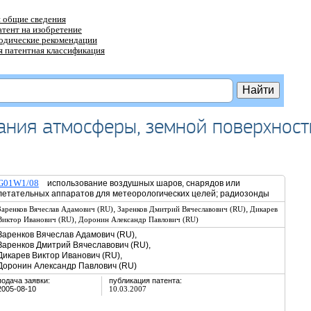
 общие сведения
атент на изобретение
тодические рекомендации
 патентная классификация
ания атмосферы, земной поверхност
G01W1/08
использование воздушных шаров, снарядов или
летательных аппаратов для метеорологических целей; радиозонды
,
,
Заренков Вячеслав Адамович (RU)
Заренков Дмитрий Вячеславович (RU)
Дикарев
,
Виктор Иванович (RU)
Доронин Александр Павлович (RU)
Заренков Вячеслав Адамович (RU),
Заренков Дмитрий Вячеславович (RU),
Дикарев Виктор Иванович (RU),
Доронин Александр Павлович (RU)
подача заявки:
публикация патента:
2005-08-10
10.03.2007