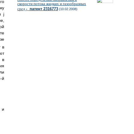
го
скорости потока жидких и газообразных
ку
сред
- патент 2316773
(10.02.2008)
 j
е,
ой
е
зе
 в
ют
 в
ия
ли
-й
 и