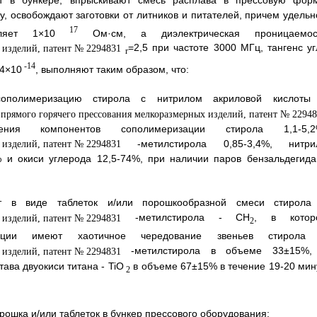
 освобождают заготовки от литников и питателей, причем удельн
17
вляет 1×10
Ом·см, а диэлектрическая проницаемос
=2,5 при частоте 3000 МГц, тангенс уг
r
-14
 4×10
, выполняют таким образом, что:
сополимеризацию стирола с нитрилом акриловой кислоты
ения компонентов сополимеризации стирола 1,1-5,2
-метилстирола 0,85-3,4%, нитри
% и окиси углерода 12,5-74%, при наличии паров бензальдегида
 в виде таблеток и/или порошкообразной смеси стирола
-метилстирола - СН
, в котор
2
зации имеют хаотичное чередование звеньев стирола
-метилстирола в объеме 33±15%,
ава двуокиси титана - TiO
в объеме 67±15% в течение 19-20 мину
2
рошка и/или таблеток в бункер прессового оборудования;