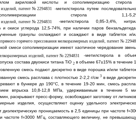
рилом акриловой кислоты и сополимеризацию стирола
-метилстирола путем последовательно
лимеризациии стирола 1,1-5,2%
-метилстирола 0,85-3,4%, нитри
% и окиси углерода 12,5-74%, при наличии паров бензальдегида
ченные гранулы охлаждают и осаждают в виде таблеток и/и
еской смеси сополимеризации имеют хаотичное чередование звень
-метилстирола в объе
пуска состава двуокиси титана TiO
в объеме 67±15% в течение 1
2
овленную смесь подают дискретно в виде порошка и/или таблеток
3
ванную смесь расплава с плотностью 2-2,2 г/см
в виде дискретн
гревают в бункере до 190°С, в течение 19-20 мин, смесь распла
ием впрыска 10,8-12,8 МПа, удерживаемым в течение 5 ми
мин, раскрывают пресс-форму, освобождают заготовку от литников
мерные изделия, осуществляют оценку удельного электрическо
 диэлектрическую проницаемость в 2,5 единицы при частоте f=30
при частоте f=3000 МГц, составляющего величину, не превышающ