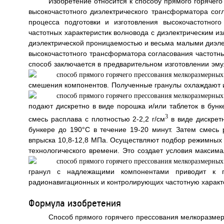
Изобретение относится к способу прямого горячег
высокочастотного диэлектрического трансформатора сог
процесса подготовки и изготовления высокочастотног
частотных характеристик волновода с диэлектрическим из
диэлектрической проницаемостью и весьма малыми диэле
высокочастотного трансформатора согласования частотны
способ заключается в предварительном изготовлении эм
смешения компонентов. Полученные гранулы охлаждают и
подают дискретно в виде порошка и/или таблеток в бун
3
смесь расплава с плотностью 2-2,2 г/см
в виде дискрет
бункере до 190°С в течение 19-20 минут. Затем смес
впрыска 10,8-12,8 МПа. Осуществляют подбор режимных 
технологического времени. Это создает условия максим
гранул с надлежащими компонентами приводит к п
радионавигационных и контролирующих частотную харак
Формула изобретения
Способ прямого горячего прессования мелкоразмер