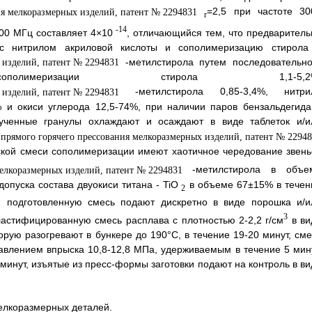
=2,5 при частоте 30
r
-14
000 МГц составляет 4×10
, отличающийся тем, что предваритель
с нитрилом акриловой кислоты и сополимеризацию стирола
-метилстирола путем последовательно
олимеризации стирола 1,1-5,2%
-метилстирола 0,85-3,4%, нитри
% и окиси углерода 12,5-74%, при наличии паров бензальдегида
ченные гранулы охлаждают и осаждают в виде таблеток и/и
еской смеси сополимеризации имеют хаотичное чередование звень
-метилстирола в объе
пуска состава двуокиси титана - TiO
в объеме 67±15% в течен
2
, подготовленную смесь подают дискретно в виде порошка и/и
3
ластифицированную смесь расплава с плотностью 2-2,2 г/см
в ви
орую разогревают в бункере до 190°С, в течение 19-20 минут, сме
влением впрыска 10,8-12,8 МПа, удерживаемым в течение 5 мину
минут, изъятые из пресс-формы заготовки подают на контроль в ви
елкоразмерных деталей.