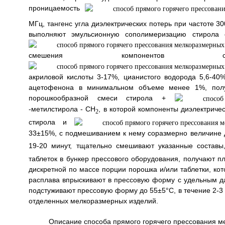
проницаемость
МГц, тангенс угла диэлектрических потерь при частоте 3
выполняют эмульсионную сополимеризацию стирола 
смешения компонентов соп
акриловой кислоты 3-17%, цианистого водорода 5,6-40
ацетофенона в минимальном объеме менее 1%, полу
порошкообразной смеси стирола +
-метилстирола - СН
, в которой компоненты диэлектрич
2
стирола и
33±15%, с подмешиванием к нему соразмерно величине до
19-20 минут, тщательно смешивают указанные составы
таблеток в бункер прессового оборудования, получают п
дискретной по массе порции порошка и/или таблетки, кот
расплава впрыскивают в прессовую форму с удельным да
подстуживают прессовую форму до 55±5°С, в течение 2-3 
отделенных мелкоразмерных изделий.
Описание способа прямого горячего прессования м