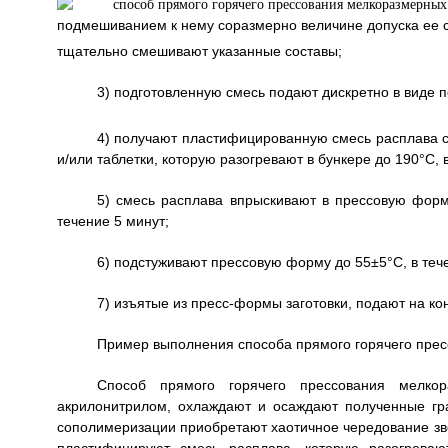
подмешиванием к нему соразмерно величине допуска ее ст
тщательно смешивают указанные составы;
3) подготовленную смесь подают дискретно в виде п
4) получают пластифицированную смесь расплава с 
и/или таблетки, которую разогревают в бункере до 190°С, 
5) смесь расплава впрыскивают в прессовую фор
течение 5 минут;
6) подстуживают прессовую форму до 55±5°С, в тече
7) изъятые из пресс-формы заготовки, подают на к
Пример выполнения способа прямого горячего пре
Способ прямого горячего прессования мелко
акрилонитрилом, охлаждают и осаждают полученные гр
сополимеризации приобретают хаотичное чередование зве
пластифицируют смесь расплава, которую разогреваю