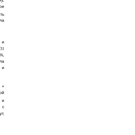
ое
ть
ла
 и
%,
ла
 и
 +
ой
 и
 с
т,