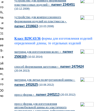
устройство для прямого формования
 и
пластмассовых изделий
- патент 2340451
го
(10.12.2008)
,
устройство для компрессионного
ла
формования изделий из пластмассы
-
 и
патент 2318663
(10.03.2008)
ли
Класс B29C43/36
формы для изготовления изделий
ев
определенной длины, те отдельных изделий
ме
9-
матрица для изготовления колес
- патент
2506169
 в
(10.02.2014)
ой
способ формования заготовки
- патент 2479424
ва
(20.04.2013)
н,
 и
матрица для литья полиуретановой шины
-
го
патент 2452625
(10.06.2012)
00
пресс-форма
- патент 2445213
(20.03.2012)
ую
пресс-форма для изготовления
автомобильной шины из эластичного
полиуретана с упругими деформируемыми