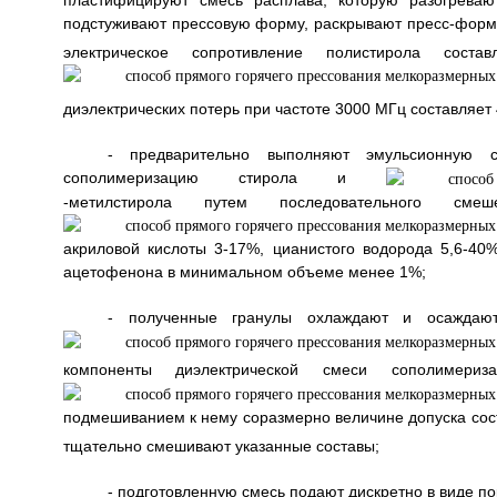
подстуживают прессовую форму, раскрывают пресс-форму,
электрическое сопротивление полистирола соста
диэлектрических потерь при частоте 3000 МГц составляет
- предварительно выполняют эмульсионную 
сополимеризацию стирола и
-метилстирола путем последовательного смеш
акриловой кислоты 3-17%, цианистого водорода 5,6-40
ацетофенона в минимальном объеме менее 1%;
- полученные гранулы охлаждают и осаждают
компоненты диэлектрической смеси сополимери
подмешиванием к нему соразмерно величине допуска сост
тщательно смешивают указанные составы;
- подготовленную смесь подают дискретно в виде по