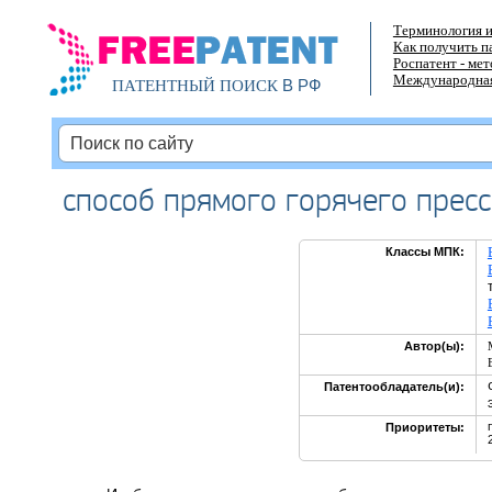
Терминология и
Как получить п
Роспатент - ме
Международная
В РФ
ПАТЕНТНЫЙ ПОИСК
способ прямого горячего прес
Классы МПК:
Автор(ы):
Патентообладатель(и):
Приоритеты: