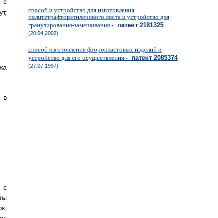
 с
способ и устройство для изготовления
т,
политетрафторэтиленового листа и устройство для
гранулирования-замешивания
- патент 2181325
(20.04.2002)
способ изготовления фторопластовых изделий и
устройство для его осуществления
- патент 2085374
(27.07.1997)
ка
 в
 с
ты
к,
у,