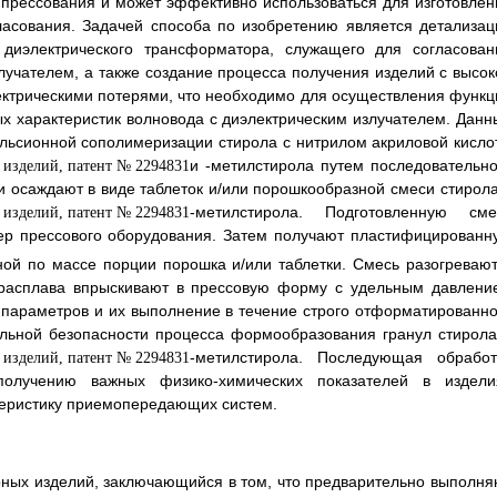
о прессования и может эффективно использоваться для изготовлен
ласования. Задачей способа по изобретению является детализац
о диэлектрического трансформатора, служащего для согласован
лучателем, а также создание процесса получения изделий с высок
ктрическими потерями, что необходимо для осуществления функц
х характеристик волновода с диэлектрическим излучателем. Данн
ульсионной сополимеризации стирола с нитрилом акриловой кисло
и
-метилстирола путем последовательно
 осаждают в виде таблеток и/или порошкообразной смеси стирола
-метилстирола. Подготовленную сме
кер прессового оборудования. Затем получают пластифицированн
ной по массе порции порошка и/или таблетки. Смесь разогревают
ь расплава впрыскивают в прессовую форму с удельным давлени
параметров и их выполнение в течение строго отформатированно
альной безопасности процесса формообразования гранул стирола
-метилстирола. Последующая обработ
олучению важных физико-химических показателей в издели
теристику приемопередающих систем.
ных изделий, заключающийся в том, что предварительно выполня