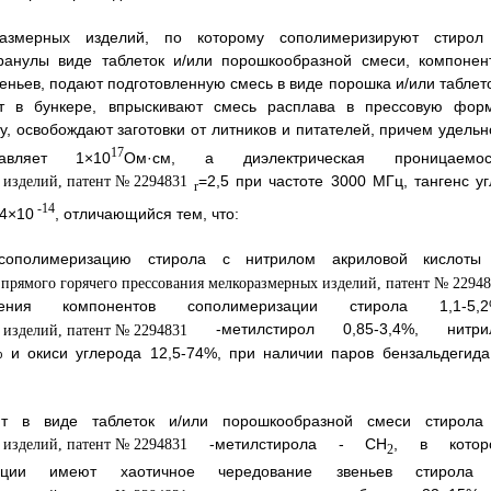
размерных изделий, по которому сополимеризируют стирол
ранулы виде таблеток и/или порошкообразной смеси, компонен
ньев, подают подготовленную смесь в виде порошка и/или таблето
т в бункере, впрыскивают смесь расплава в прессовую форм
 освобождают заготовки от литников и питателей, причем удельн
17
тавляет 1×10
Ом·см, а диэлектрическая проницаемос
=2,5 при частоте 3000 МГц, тангенс уг
r
-14
 4×10
, отличающийся тем, что:
сополимеризацию стирола с нитрилом акриловой кислоты
ения компонентов сополимеризации стирола 1,1-5,2
-метилстирол 0,85-3,4%, нитри
% и окиси углерода 12,5-74%, при наличии паров бензальдегида
т в виде таблеток и/или порошкообразной смеси стирола
-метилстирола - СН
, в котор
2
зации имеют хаотичное чередование звеньев стирола