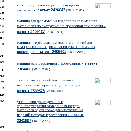
ия
способ и установка для производства
ия
заготовок
- патент 2426643
(20.08.2011)
ия
ой
машина для формования изделий из полимерных
ий
материалов по экструзионно-прессовой технологии
-
ый
патент 2409467
(20.01.2011)
ты
машина с вертикальным колесом и способ для
го
компрессионного формования уплотнительных
 +
прокладок
- патент 2406605
(20.12.2010)
сь
ую
машина компрессионного формования
- патент
2384406
 в
(20.03.2010)
ем
устройства и способ для передачи
го
пластмассы в формовочную машину
-
 и
патент 2359825
(27.06.2009)
ка
ях
устройство для отделения и
транспортировки отмеренных порций
материала в установке для изготовления
изделий методом прессования
- патент
2345887
(10.02.2009)
ют