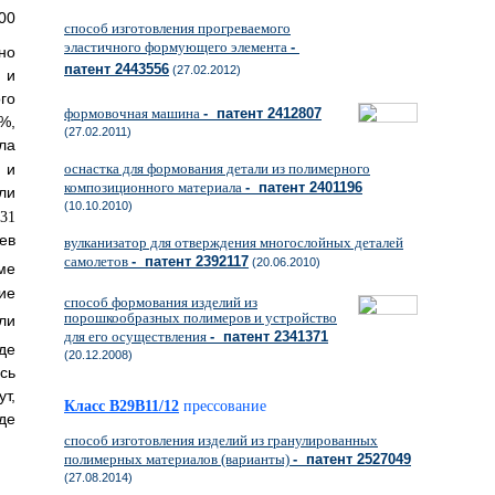
00
способ изготовления прогреваемого
эластичного формующего элемента
-
но
патент 2443556
(27.02.2012)
 и
го
формовочная машина
- патент 2412807
,
(27.02.2011)
ла
оснастка для формования детали из полимерного
 и
композиционного материала
- патент 2401196
ли
(10.10.2010)
ев
вулканизатор для отверждения многослойных деталей
самолетов
- патент 2392117
(20.06.2010)
ме
ие
способ формования изделий из
порошкообразных полимеров и устройство
ли
для его осуществления
- патент 2341371
де
(20.12.2008)
сь
т,
Класс B29B11/12
прессование
де
способ изготовления изделий из гранулированных
полимерных материалов (варианты)
- патент 2527049
(27.08.2014)