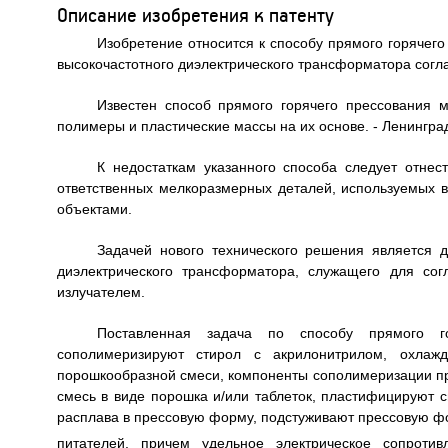
Описание изобретения к патенту
Изобретение относится к способу прямого горячег
высокочастотного диэлектрического трансформатора согл
Известен способ прямого горячего прессования м
полимеры и пластические массы на их основе. - Ленинград: Х
К недостаткам указанного способа следует отнес
ответственных мелкоразмерных деталей, используемых 
объектами.
Задачей нового технического решения является д
диэлектрического трансформатора, служащего для сог
излучателем.
Поставленная задача по способу прямого го
сополимеризируют стирол с акрилонитрилом, охлаж
порошкообразной смеси, компоненты сополимеризации пр
смесь в виде порошка и/или таблеток, пластифицируют с
расплава в прессовую форму, подстуживают прессовую фо
питателей, причем удельное электрическое сопротив