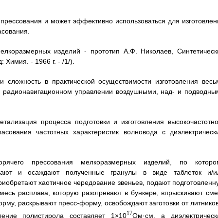
о прессования и может эффективно использоваться для изготовлен
асования.
елкоразмерных изделий - прототип А.Ф. Николаев, Синтетическ
имия. - 1966 г. - /1/).
ти сложность в практической осуществимости изготовления весь
в радионавигационном управлении воздушными, над- и подводны
етализация процесса подготовки и изготовления высокочастотно
ласования частотных характеристик волновода с диэлектрическ
рячего прессования мелкоразмерных изделий, по которо
дают и осаждают полученные гранулы в виде таблеток и/и
иобретают хаотичное чередование звеньев, подают подготовленн
месь расплава, которую разогревают в бункере, впрыскивают сме
рму, раскрывают пресс-форму, освобождают заготовки от литников
17
ление полистирола составляет 1×10
Ом·см, а диэлектрическ