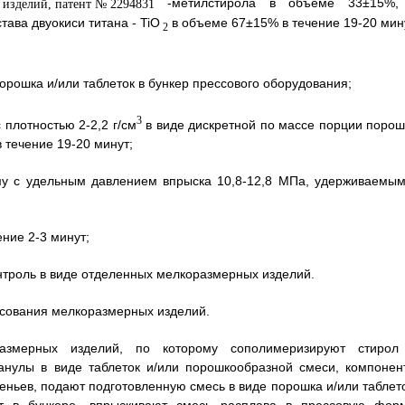
-метилстирола в объеме 33±15%,
ава двуокиси титана - TiO
в объеме 67±15% в течение 19-20 мину
2
орошка и/или таблеток в бункер прессового оборудования;
3
плотностью 2-2,2 г/см
в виде дискретной по массе порции порош
в течение 19-20 минут;
му с удельным давлением впрыска 10,8-12,8 МПа, удерживаемым
ние 2-3 минут;
онтроль в виде отделенных мелкоразмерных изделий.
ссования мелкоразмерных изделий.
размерных изделий, по которому сополимеризируют стирол
анулы в виде таблеток и/или порошкообразной смеси, компонен
ньев, подают подготовленную смесь в виде порошка и/или таблето
т в бункере, впрыскивают смесь расплава в прессовую форм