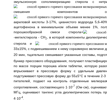
эмульсионную сополимеризацию стирола с нит
смешения компонентов сопо
акриловой кислоты 3-17%, цианистого водорода 5,6-40
ацетофенона в минимальном объеме менее 1%, полу
порошкообразной смеси стирола+
-метилстирола - СН
, в которой компоненты диэлектрич
2
стирола и
33±15%, с подмешиванием к нему соразмерно величине до
20 мин, тщательно смешивают указанные составы, подгот
бункер прессового оборудования, получают пластифициро
по массе порции порошка и/или таблетки, которую разо
впрыскивают в прессовую форму с удельным давлен
подстуживают прессовую форму до 55±5°С в течение 2-3 
питателей, подают на контроль отделенные мелкораз
-7
сопротивления, составляющего 1·10
(Ом·см), оценивают
МГц, оценивают тангенс угла диэлектрических потерь 
-4
4·10
.