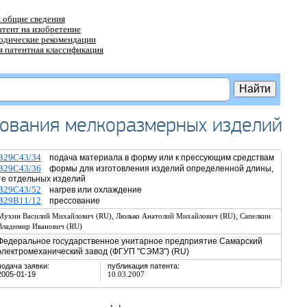
 общие сведения
атент на изобретение
тодические рекомендации
 патентная классификация
сования мелкоразмерных изделий
B29C43/34
подача материала в форму или к прессующим средствам
B29C43/36
формы для изготовления изделий определенной длины,
те отдельных изделий
B29C43/52
нагрев или охлаждение
B29B11/12
прессование
,
,
Мухин Василий Михайлович (RU)
Люлько Анатолий Михайлович (RU)
Сапелкин
Владимир Иванович (RU)
Федеральное государственное унитарное предприятие Самарский
электромеханический завод (ФГУП "СЭМЗ") (RU)
подача заявки:
публикация патента:
2005-01-19
10.03.2007