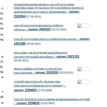
полимерная композиция и способ получения
пластмассовых бутылок в двухстадийном процессе
 с
инжекционно-раздувного формования
- патент
ты
2520564
(27.06.2014)
к,
у,
способ изготовления многослойного
ое
объекта
- патент 2464167
(20.10.2012)
ть
способ получения износостойкой композиции
- патент
ла
2421480
(20.06.2011)
заготовки для получения контейнеров и
 и
соответствующий контейнер
- патент 2421331
(20.06.2011)
%,
многослойное изделие и способ его
ла
изготовления
- патент 2416518
(20.04.2011)
 и
устройства и способ для передачи
пластмассы в формовочную машину
-
патент 2359825
(27.06.2009)
 +
ой
способ литьевого прессования мелкоразмерных изделий
 и
- патент 2294830
(10.03.2007)