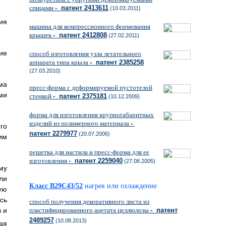
спицами
- патент 2413611
(10.03.2011)
ия
машина для компрессионного формования
крышек
- патент 2412808
(27.02.2011)
ие
способ изготовления узла летательного
аппарата типа крыла
- патент 2385258
(27.03.2010)
ма
пресс-форма с деформируемой пустотелой
ми
стенкой
- патент 2375181
(10.12.2009)
форма для изготовления крупногабаритных
изделий из полимерного материала
-
го
патент 2279977
(20.07.2006)
им
решетка для настила и пресс-форма для ее
изготовления
- патент 2259040
(27.08.2005)
му
ли
Класс B29C43/52
нагрев или охлаждение
ую
сь
способ получения декоративного листа из
пластифицированного ацетата целлюлозы
- патент
 и
2489257
(10.08.2013)
ая